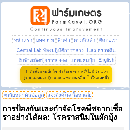
หน้าแรก
บทความ
สินค้า
ตามสินค้า
ติดต่อเรา
Central Lab ห้องปฏิบัติการกลาง
iLab ตรวจดิน
English
รับจ้างผลิตปุ๋ยยาฯOEM
แอพผสมปุ๋ย
📱 ติดตั้งแอพมือถือ ฟาร์มเกษตร ฟรี!ไม่มีเงื่อนไข
(รวมแอพผสมปุ๋ย และแอพเกษตรอื่นๆไว้ในแอพนี้)
<กลับหน้าค้นข้อมูล
แจ้งลิงค์ในเนื้อหาเสีย
การป้องกันและกำจัดโรคพืชจากเชื้อ
ราอย่างได้ผล: โรคราสนิมในผักบุ้ง