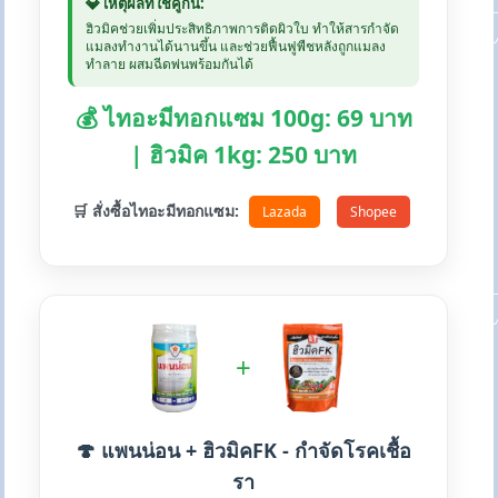
💎 เหตุผลที่ใช้คู่กัน:
ฮิวมิคช่วยเพิ่มประสิทธิภาพการติดผิวใบ ทำให้สารกำจัด
แมลงทำงานได้นานขึ้น และช่วยฟื้นฟูพืชหลังถูกแมลง
ทำลาย ผสมฉีดพ่นพร้อมกันได้
💰 ไทอะมีทอกแซม 100g: 69 บาท
| ฮิวมิค 1kg: 250 บาท
🛒 สั่งซื้อไทอะมีทอกแซม:
Lazada
Shopee
+
🍄 แพนน่อน + ฮิวมิคFK - กำจัดโรคเชื้อ
รา