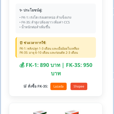
✨ ประโยชน์คู่:
• FK-1: เร่งโต เร่งแตกหน่อ ลำแข็งแรง
• FK-3S: ลำสูง ปล้องยาว เพิ่มค่า CCS
• น้ำหนักต่อลำเพิ่มขึ้น
⏰ ช่วงเวลาการใช้:
FK-1: หลังปลูก 1-3 เดือน และเมื่ออ้อยใบเหลือง
FK-3S: อายุ 6-10 เดือน และก่อนตัด 2-3 เดือน
💰 FK-1: 890 บาท | FK-3S: 950
บาท
🛒 สั่งซื้อ FK-3S:
Lazada
Shopee