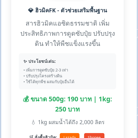
💎 ฮิวมิคFK - ตัวช่วยเสริมพื้นฐาน
สารฮิวมิคแอซิดธรรมชาติ เพิ่ม
ประสิทธิภาพการดูดซับปุ๋ย ปรับปรุง
ดิน ทำให้พืชแข็งแรงขึ้น
✨ ประโยชน์เด่น:
• เพิ่มการดูดซับปุ๋ย 2-3 เท่า
• ปรับปรุงโครงสร้างดิน
• ใช้ได้ทุกพืช ผสมกับปุ๋ยอื่นได้
💰 ขนาด 500g: 190 บาท | 1kg:
250 บาท
💧 1kg ผสมน้ำได้ถึง 2,000 ลิตร
🛒 สั่งซื้อฮิวมิค:
Lazada
Shopee