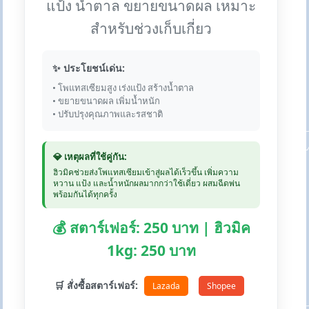
แป้ง น้ำตาล ขยายขนาดผล เหมาะ
สำหรับช่วงเก็บเกี่ยว
✨ ประโยชน์เด่น:
• โพแทสเซียมสูง เร่งแป้ง สร้างน้ำตาล
• ขยายขนาดผล เพิ่มน้ำหนัก
• ปรับปรุงคุณภาพและรสชาติ
💎 เหตุผลที่ใช้คู่กัน:
ฮิวมิคช่วยส่งโพแทสเซียมเข้าสู่ผลได้เร็วขึ้น เพิ่มความ
หวาน แป้ง และน้ำหนักผลมากกว่าใช้เดี่ยว ผสมฉีดพ่น
พร้อมกันได้ทุกครั้ง
💰 สตาร์เฟอร์: 250 บาท | ฮิวมิค
1kg: 250 บาท
🛒 สั่งซื้อสตาร์เฟอร์:
Lazada
Shopee