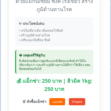
ด้วยแมกนีเซียม ซิงค์ เร่งเขียว สร้าง
ภูมิต้านทานโรค
✨ ประโยชน์เด่น:
• เร่งใบเขียวเข้ม เพิ่มคลอโรฟิลล์
• สร้างภูมิต้านทานโรค
• เสริมแมกนีเซียม ซิงค์
💎 เหตุผลที่ใช้คู่กัน:
ฮิวมิคช่วยเพิ่มการดูดซับแมกนีเซียมและซิงค์ ทำให้ใบ
เขียวเข้มกว่า และสร้างภูมิต้านทานได้ดีกว่าใช้เดี่ยว ผสม
ฉีดพ่นพร้อมกันได้
💰 แม็กซ่า: 250 บาท | ฮิวมิค 1kg:
250 บาท
🛒 สั่งซื้อแม็กซ่า:
Lazada
Shopee