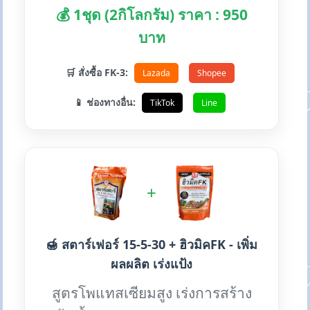
💰 1ชุด (2กิโลกรัม) ราคา : 950
บาท
🛒 สั่งซื้อ FK-3:
Lazada
Shopee
📱 ช่องทางอื่น:
TikTok
Line
+
🍯 สตาร์เฟอร์ 15-5-30 + ฮิวมิคFK - เพิ่ม
ผลผลิต เร่งแป้ง
สูตรโพแทสเซียมสูง เร่งการสร้าง