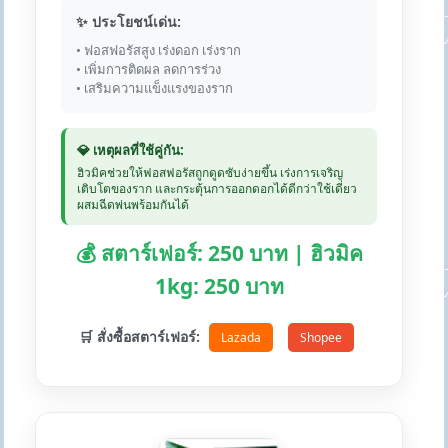
✨ ประโยชน์เด่น:
• ฟอสฟอรัสสูง เร่งดอก เร่งราก
• เพิ่มการติดผล ลดการร่วง
• เสริมความแข็งแรงของราก
💎 เหตุผลที่ใช้คู่กัน:
ฮิวมิคช่วยให้ฟอสฟอรัสถูกดูดซับง่ายขึ้น เร่งการเจริญ
เติบโตของราก และกระตุ้นการออกดอกได้ดีกว่าใช้เดี่ยว
ผสมฉีดพ่นพร้อมกันได้
💰 สตาร์เฟอร์: 250 บาท | ฮิวมิค
1kg: 250 บาท
🛒 สั่งซื้อสตาร์เฟอร์:
Lazada
Shopee