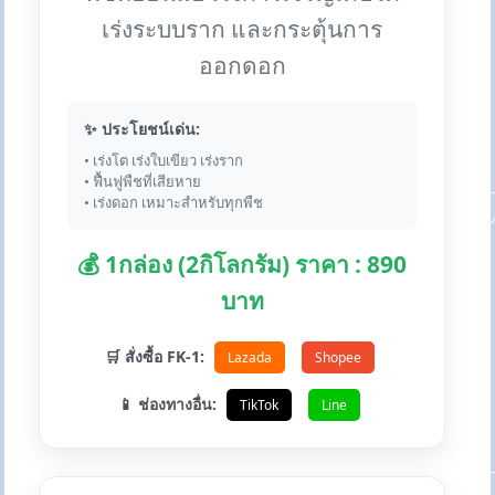
เร่งระบบราก และกระตุ้นการ
ออกดอก
✨ ประโยชน์เด่น:
• เร่งโต เร่งใบเขียว เร่งราก
• ฟื้นฟูพืชที่เสียหาย
• เร่งดอก เหมาะสำหรับทุกพืช
💰 1กล่อง (2กิโลกรัม) ราคา : 890
บาท
🛒 สั่งซื้อ FK-1:
Lazada
Shopee
📱 ช่องทางอื่น:
TikTok
Line