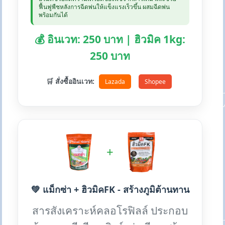
ฟื้นฟูพืชหลังการฉีดพ่นให้แข็งแรงเร็วขึ้น ผสมฉีดพ่น
พร้อมกันได้
💰 อินเวท: 250 บาท | ฮิวมิค 1kg:
250 บาท
🛒 สั่งซื้ออินเวท:
Lazada
Shopee
+
💚 แม็กซ่า + ฮิวมิคFK - สร้างภูมิต้านทาน
สารสังเคราะห์คลอโรฟิลล์ ประกอบ