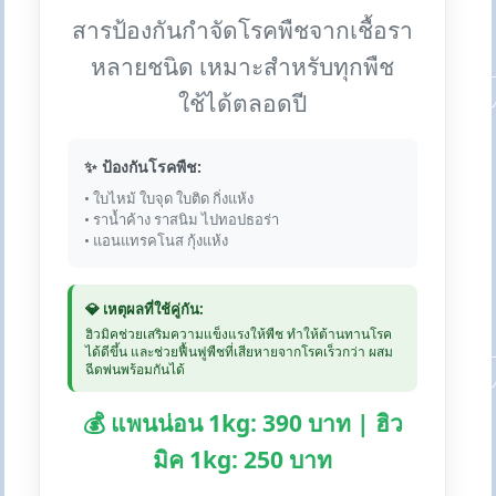
สารป้องกันกำจัดโรคพืชจากเชื้อรา
หลายชนิด เหมาะสำหรับทุกพืช
ใช้ได้ตลอดปี
✨ ป้องกันโรคพืช:
• ใบไหม้ ใบจุด ใบติด กิ่งแห้ง
• ราน้ำค้าง ราสนิม ไปทอปธอร่า
• แอนแทรคโนส กุ้งแห้ง
💎 เหตุผลที่ใช้คู่กัน:
ฮิวมิคช่วยเสริมความแข็งแรงให้พืช ทำให้ต้านทานโรค
ได้ดีขึ้น และช่วยฟื้นฟูพืชที่เสียหายจากโรคเร็วกว่า ผสม
ฉีดพ่นพร้อมกันได้
💰 แพนน่อน 1kg: 390 บาท | ฮิว
มิค 1kg: 250 บาท