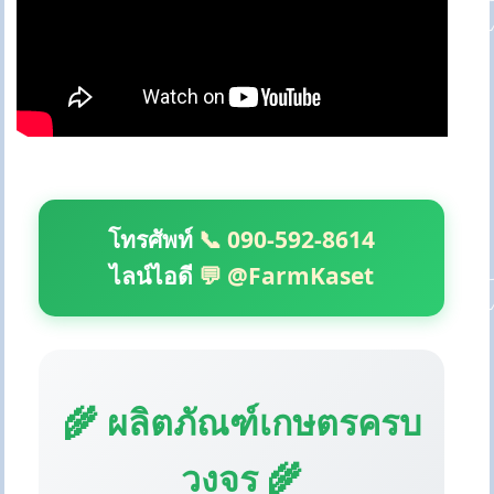
โทรศัพท์
📞 090-592-8614
ไลน์ไอดี
💬 @FarmKaset
🌾 ผลิตภัณฑ์เกษตรครบ
วงจร 🌾