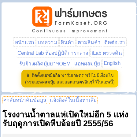
หน้าแรก
บทความ
สินค้า
ตามสินค้า
ติดต่อเรา
Central Lab ห้องปฏิบัติการกลาง
iLab ตรวจดิน
English
รับจ้างผลิตปุ๋ยยาฯOEM
แอพผสมปุ๋ย
📱 ติดตั้งแอพมือถือ ฟาร์มเกษตร ฟรี!ไม่มีเงื่อนไข
(รวมแอพผสมปุ๋ย และแอพเกษตรอื่นๆไว้ในแอพนี้)
<กลับหน้าค้นข้อมูล
แจ้งลิงค์ในเนื้อหาเสีย
โรงงานน้ำตาลแห่เปิดใหม่อีก 5 แห่ง
รับฤดูการเปิดหีบอ้อยปี 2555/56