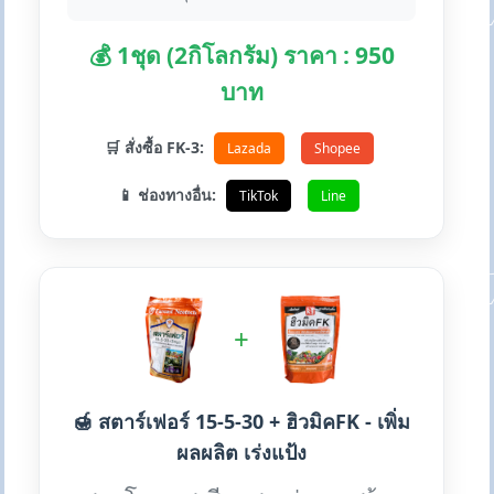
💰 1ชุด (2กิโลกรัม) ราคา : 950
บาท
🛒 สั่งซื้อ FK-3:
Lazada
Shopee
📱 ช่องทางอื่น:
TikTok
Line
+
🍯 สตาร์เฟอร์ 15-5-30 + ฮิวมิคFK - เพิ่ม
ผลผลิต เร่งแป้ง