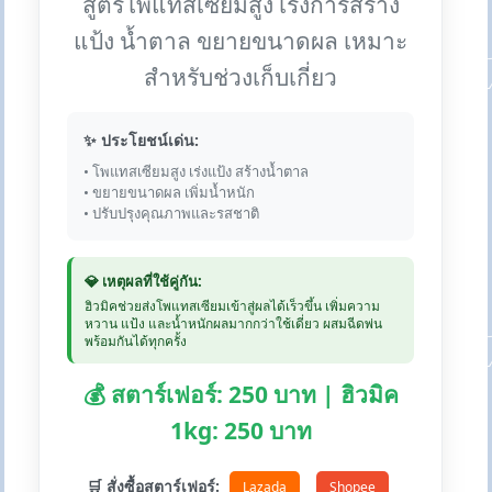
สูตรโพแทสเซียมสูง เร่งการสร้าง
แป้ง น้ำตาล ขยายขนาดผล เหมาะ
สำหรับช่วงเก็บเกี่ยว
✨ ประโยชน์เด่น:
• โพแทสเซียมสูง เร่งแป้ง สร้างน้ำตาล
• ขยายขนาดผล เพิ่มน้ำหนัก
• ปรับปรุงคุณภาพและรสชาติ
💎 เหตุผลที่ใช้คู่กัน:
ฮิวมิคช่วยส่งโพแทสเซียมเข้าสู่ผลได้เร็วขึ้น เพิ่มความ
หวาน แป้ง และน้ำหนักผลมากกว่าใช้เดี่ยว ผสมฉีดพ่น
พร้อมกันได้ทุกครั้ง
💰 สตาร์เฟอร์: 250 บาท | ฮิวมิค
1kg: 250 บาท
🛒 สั่งซื้อสตาร์เฟอร์:
Lazada
Shopee