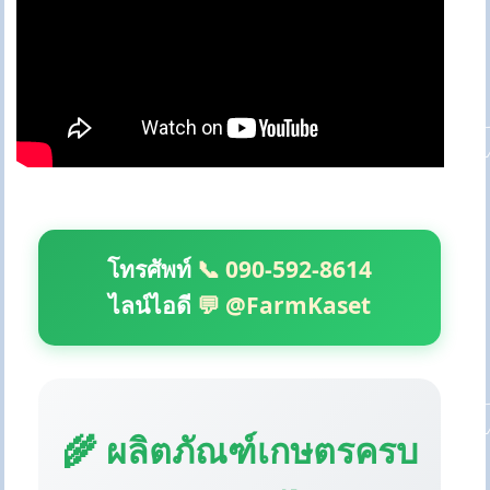
โทรศัพท์
📞 090-592-8614
ไลน์ไอดี
💬 @FarmKaset
🌾 ผลิตภัณฑ์เกษตรครบ