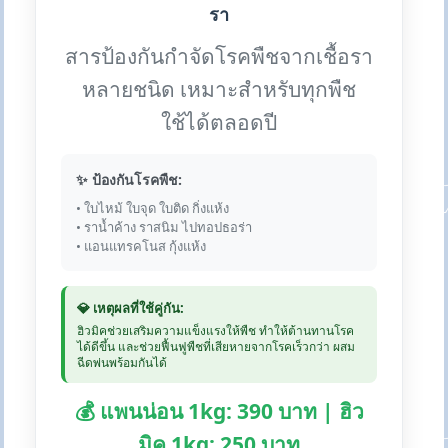
รา
สารป้องกันกำจัดโรคพืชจากเชื้อรา
หลายชนิด เหมาะสำหรับทุกพืช
ใช้ได้ตลอดปี
✨ ป้องกันโรคพืช:
• ใบไหม้ ใบจุด ใบติด กิ่งแห้ง
• ราน้ำค้าง ราสนิม ไปทอปธอร่า
• แอนแทรคโนส กุ้งแห้ง
💎 เหตุผลที่ใช้คู่กัน:
ฮิวมิคช่วยเสริมความแข็งแรงให้พืช ทำให้ต้านทานโรค
ได้ดีขึ้น และช่วยฟื้นฟูพืชที่เสียหายจากโรคเร็วกว่า ผสม
ฉีดพ่นพร้อมกันได้
💰 แพนน่อน 1kg: 390 บาท | ฮิว
มิค 1kg: 250 บาท