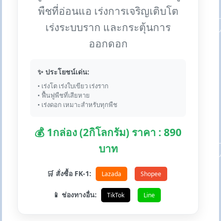
พืชที่อ่อนแอ เร่งการเจริญเติบโต
เร่งระบบราก และกระตุ้นการ
ออกดอก
✨ ประโยชน์เด่น:
• เร่งโต เร่งใบเขียว เร่งราก
• ฟื้นฟูพืชที่เสียหาย
• เร่งดอก เหมาะสำหรับทุกพืช
💰 1กล่อง (2กิโลกรัม) ราคา : 890
บาท
🛒 สั่งซื้อ FK-1:
Lazada
Shopee
📱 ช่องทางอื่น:
TikTok
Line