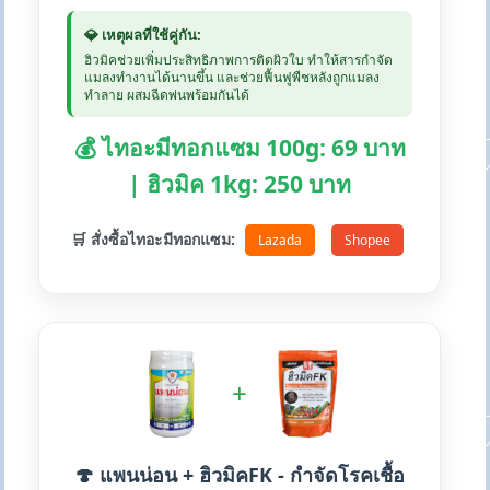
💎 เหตุผลที่ใช้คู่กัน:
ฮิวมิคช่วยเพิ่มประสิทธิภาพการติดผิวใบ ทำให้สารกำจัด
แมลงทำงานได้นานขึ้น และช่วยฟื้นฟูพืชหลังถูกแมลง
ทำลาย ผสมฉีดพ่นพร้อมกันได้
💰 ไทอะมีทอกแซม 100g: 69 บาท
| ฮิวมิค 1kg: 250 บาท
🛒 สั่งซื้อไทอะมีทอกแซม:
Lazada
Shopee
+
🍄 แพนน่อน + ฮิวมิคFK - กำจัดโรคเชื้อ