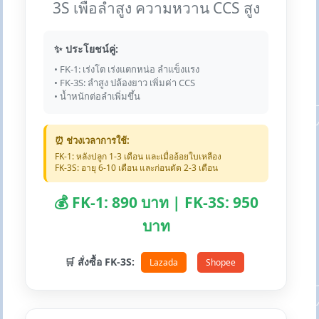
3S เพื่อลำสูง ความหวาน CCS สูง
✨ ประโยชน์คู่:
• FK-1: เร่งโต เร่งแตกหน่อ ลำแข็งแรง
• FK-3S: ลำสูง ปล้องยาว เพิ่มค่า CCS
• น้ำหนักต่อลำเพิ่มขึ้น
⏰ ช่วงเวลาการใช้:
FK-1: หลังปลูก 1-3 เดือน และเมื่ออ้อยใบเหลือง
FK-3S: อายุ 6-10 เดือน และก่อนตัด 2-3 เดือน
💰 FK-1: 890 บาท | FK-3S: 950
บาท
🛒 สั่งซื้อ FK-3S:
Lazada
Shopee