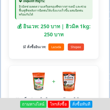
💎 เหตุผลที่ใช้คู่กัน:
ฮิวมิคช่วยลดความเครียดของพืชจากสารเคมี และช่วย
ฟื้นฟูพืชหลังการฉีดพ่นให้แข็งแรงเร็วขึ้น ผสมฉีดพ่น
พร้อมกันได้
💰 อินเวท: 250 บาท | ฮิวมิค 1kg:
250 บาท
🛒 สั่งซื้ออินเวท:
Lazada
Shopee
+
💚 แม็กซ่า + ฮิวมิคFK - สร้างภูมิต้านทาน
ถามทางไลน์
โทรสั่งซื้อ
สั่งซื้อทันที