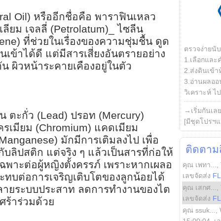
ral Oil) หรืออีกชื่อคือ พาราฟินเหลว
เลียม เจลลี่ (Petrolatum)_ ไซลีน
ne) ที่ช่วยในเรื่องของความชุ่มชื้น ดูด
ตรวจง่ายนั
เข้าได้ดี แต่มีสารเสี่ยงอันตรายอย่าง
1.เลือกและ
ตัน ผิวหน้าระคายเคืองอยู่ในตัว
2.ส่งดินเข้า
3.อ่านผลออน
วิเคราะห์ ไปต
→เริ่มกันเล
น ตะกั่ว (Lead) ปรอท (Mercury)
[มีชุดโปรฯแ
โครเมียม (Chromium) แคดเมียม
anganese) มักมีการเติมลงไป เพื่อ
ติดตามสิ
บลิปสติก แต่จริง ๆ แล้วเป็นสารที่ก่อให้
ฉพาะต่อผู้หญิงตั้งครรภ์ เพราะหากเผลอ
คุณ เพทา...
,
ระทบต่อการเจริญเติบโตของลูกน้อยได้
เลขจัดส่ง
F
คุณ เสกศ...
,
ง ทำลายระบบประสาท ลดการทำงานของไต
เลขจัดส่ง
F
ร้าร่วมด้วย
คุณ ssuk...
,
15:00:04
, เ