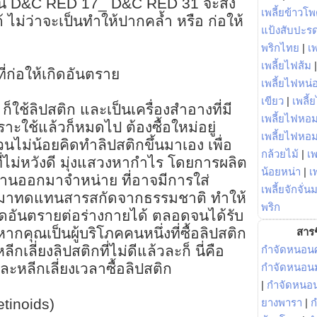
 เช่น D&C RED 17_ D&C RED 31 จะส่ง
เพลี้ยข้าวโ
 ไม่ว่าจะเป็นทำให้ปากคล้ำ หรือ ก่อให้
แป้งสับปะร
พริกไทย
|
เ
เพลี้ยไฟส้ม
่ก่อให้เกิดอันตราย
เพลี้ยไฟหน่อ
เขียว
|
เพลี้
 ก็ใช้ลิปสติก และเป็นเครื่องสำอางที่มี
เพลี้ยไฟหอม
ะใช้แล้วก็หมดไป ต้องซื้อใหม่อยู่
เพลี้ยไฟหอ
ไม่น้อยคิดทำลิปสติกขึ้นมาเอง เพื่อ
กล้วยไม้
|
เพ
้ที่ไม่หวังดี มุ่งแสวงหากำไร โดยการผลิต
น้อยหน่า
|
เ
รฐานออกมาจำหน่าย ที่อาจมีการใส่
เพลี้ยจักจั่น
 มาทดแทนสารสกัดจากธรรมชาติ ทำให้
พริก
ิดอันตรายต่อร่างกายได้ ตลอดจนได้รับ
 หากคุณเป็นผู้บริโภคคนหนึ่งที่ซื้อลิปสติก
สารช
กเลี่ยงลิปสติกที่ไม่ดีแล้วละก็ นี่คือ
กำจัดหนอนศ
ละหลีกเลี่ยงเวลาซื้อลิปสติก
กำจัดหนอนม
|
กำจัดหนอ
etinoids)
ยางพารา
|
ก