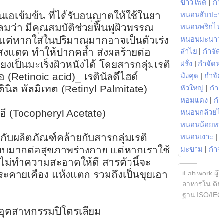
ข้าวโพด
|
ก
นเอเข้มข้น ที่ได้รับอนุญาตให้ใช้ในยา
หนอนสับปะ
เคลมว่า มีคุณสมบัติช่วยฟื้นฟูผิวพรรณ
หนอนพริกไ
แต่หากใส่ในปริมาณมากอาจเป็นตัวเร่ง
หนอนมะนา
แสงแดด ทำให้ปากคล้ำ ส่งผลร้ายต่อ
ลำไย
|
กำจัด
ยงเป็นมะเร็งผิวหนังได้ โดยสารกลุ่มเรติ
ฝรั่ง
|
กำจัด
 (Retinoic acid)_ เรตินัลดีไฮด์
มังคุด
|
กำจั
นิล พัลมิเทต (Retinyl Palmitate)
หัวใหญ่
|
กำ
หอมแดง
|
ก
อี (Tocopheryl Acetate)
หนอนกล้วยไ
หนอนน้อยห
ห้กับผลิตภัณฑ์คล้ายกับสารกลุ่มเรติ
หนอนเงาะ
|
ทบมากต่อสุขภาพร่างกาย แต่หากเราใช้
มะขาม
|
กำ
ไม่ทำความสะอาดให้ดี สารตัวนี้จะ
ะคายเคือง แห้งแตก รวมถึงเป็นขุยเอา
iLab.work ผู
อาหารใน ดิน
ฐาน ISO/IE
อุตสาหกรรมปิโตรเลียม