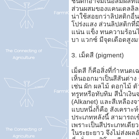
ชนิดก็อาจมีเนื้อสัมผัสที่
ส่วนผสมของแคนเดลลิลา 
น่าใช้สอยกว่าลิปสติกอื่
โปร่งแสง ส่วนลิปสติกที่ม
แน่น แข็ง ทนความร้อนได
บา แวกซ์ มีจุดเดือดสูง
3. เม็ดสี (pigment)
เม็ดสี ก็คือสิ่งที่กำหน
เห็นออกมาเป็นสีสันต่าง 
เช่น ผัก ผลไม้ ดอกไม้ ต
ทรูทหรือทับทิม สีน้ำเ
(Alkanet) และสีเหลืองจ
แบบหนึ่งก็คือ สังเคราะ
ประเภทหลังนี้ สามารถเข้
เพราะเป็นสีประเภทเดียวก
ในระยะยาว จึงไม่ส่งผลอ