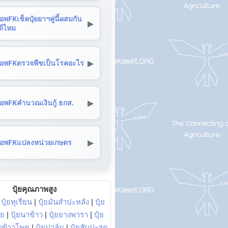
อพFKเช็คปุ๋ยยาฯคู่นี้ผสมกัน
▶
ด้ไหม
▶
อพFKตรวจพืชเป็นโรคอะไร
▶
อพFKคำนวณเงินกู้ ธกส.
▶
อพFKแปลงหน่วยเกษตร
ปุ๋ยคุณภาพสูง
|
ปุ๋ยทุเรียน
|
ปุ๋ยมันสำปะหลัง
|
ปุ๋ย
อย
|
ปุ๋ยนาข้าว
|
ปุ๋ยยางพารา
|
ปุ๋ย
๋ยข้าวโพด
|
ปุ๋ยปาล์ม
|
ปุ๋ยสับปะรด