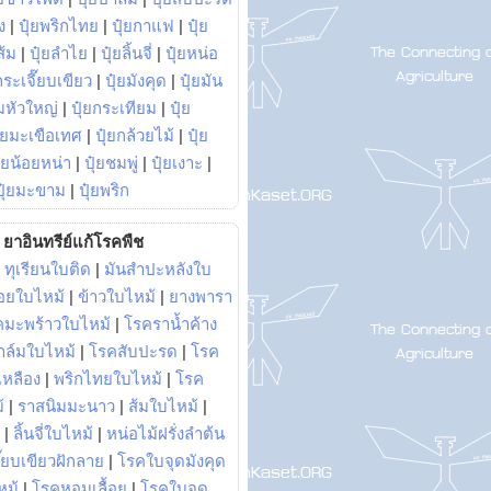
ง
|
ปุ๋ยพริกไทย
|
ปุ๋ยกาแฟ
|
ปุ๋ย
ส้ม
|
ปุ๋ยลำไย
|
ปุ๋ยลิ้นจี่
|
ปุ๋ยหน่อ
กระเจี๊ยบเขียว
|
ปุ๋ยมังคุด
|
ปุ๋ยมัน
มหัวใหญ่
|
ปุ๋ยกระเทียม
|
ปุ๋ย
ุ๋ยมะเขือเทศ
|
ปุ๋ยกล้วยไม้
|
ปุ๋ย
ุ๋ยน้อยหน่า
|
ปุ๋ยชมพู่
|
ปุ๋ยเงาะ
|
ปุ๋ยมะขาม
|
ปุ๋ยพริก
ยาอินทรีย์แก้โรคพืช
|
ทุเรียนใบติด
|
มันสำปะหลังใบ
อยใบไหม้
|
ข้าวใบไหม้
|
ยางพารา
คมะพร้าวใบไหม้
|
โรคราน้ำค้าง
าล์มใบไหม้
|
โรคสับปะรด
|
โรค
วเหลือง
|
พริกไทยใบไหม้
|
โรค
้
|
ราสนิมมะนาว
|
ส้มใบไหม้
|
|
ลิ้นจี่ใบไหม้
|
หน่อไม้ฝรั่งลำต้น
ี๊ยบเขียวฝักลาย
|
โรคใบจุดมังคุด
หม้
|
โรคหอมเลื้อย
|
โรคใบจุด