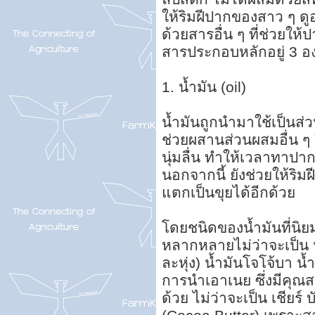
ให้ริมฝีปากของสาว ๆ ดู
ด้วยสารอื่น ๆ ที่ช่วยให้
สารประกอบหลักอยู่ 3 อ
1. น้ำมัน (oil)
น้ำมันถูกนำมาใช้เป็นส
ช่วยผสานส่วนผสมอื่น ๆ ให
นุ่มลื่น ทำให้เวลาทาปา
นอกจากนี้ ยังช่วยให้ริมฝ
แตกเป็นขุยได้อีกด้วย
โดยชนิดของน้ำมันที่นิ
หลากหลายไม่ว่าจะเป็น น
ละหุ่ง) น้ำมันโจโจ้บา น้
การนำเอาเนย ซึ่งมีคุณส
ด้วย ไม่ว่าจะเป็น เชียร์