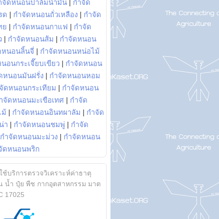
ำจัดหนอนปาล์มน้ำมัน
|
กำจัด
รด
|
กำจัดหนอนถั่วเหลือง
|
กำจัด
ทย
|
กำจัดหนอนกาแฟ
|
กำจัด
ว
|
กำจัดหนอนส้ม
|
กำจัดหนอน
หนอนลิ้นจี่
|
กำจัดหนอนหน่อไม้
หนอนกระเจี๊ยบเขียว
|
กำจัดหนอน
ดหนอนมันฝรั่ง
|
กำจัดหนอนหอม
จัดหนอนกระเทียม
|
กำจัดหนอน
ำจัดหนอนมะเขือเทศ
|
กำจัด
ม้
|
กำจัดหนอนอินทผาลัม
|
กำจัด
น่า
|
กำจัดหนอนชมพู่
|
กำจัด
กำจัดหนอนมะม่วง
|
กำจัดหนอน
จัดหนอนพริก
้ใช้บริการตรวจวิเคราะห์ค่าธาตุ
 น้ำ ปุ๋ย พืช กากอุตสาหกรรม มาต
C 17025