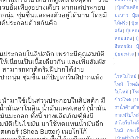
อวบอิ่มเพียงอย่างเดียว หากแต่ประกอบ
|
ปุ๋ยถั่วเหลือ
ปากนุ่ม ชุ่มชื้นและคงตัวอยู่ได้นาน โดยมี
มะนาว
|
ปุ๋ย
งค์ประกอบด้วยกันคือ
ไม้ฝรั่ง
|
ปุ๋ย
ฝรั่ง
|
ปุ๋ยหอ
หอมแดง
|
ป
อินทผลัม
|
ป
่วนประกอบในลิปสติก เพราะมีคุณสมบัติ
ปุ๋ยมะม่วง
|
้เนียนเป็นเนื้อเดียวกัน และเพิ่มสัมผัส
ก สามารถทาติดริมฝีปากได้ง่าย
โรคใบไหม้
ีปากนุ่ม ชุ่มชื้น แก้ปัญหาริมฝีปากแห้ง
ไหม้
|
โรคอ้
ใบไหม้
|
โร
ข้าวโพด
|
ป
ยมนำมาใช้เป็นส่วนประกอบในลิปสติก มี
ราน้ำค้างถั่
้ำมันลาโนลิน น้ำมันแคสเตอร์ (น้ำมัน
กาแฟใบไหม
ำมันมะกอก ทั้งนี้ บางผลิตภัณฑ์ยังมี
ลำไยใบไหม้
มบัติเป็นไขมัน มาใช้ทดแทนน้ำมันอีก
ไหม้
|
กระเจ
 บัตเตอร์ (Shea Butter) เนยโกโก้
|
มันฝรั่งใบใ