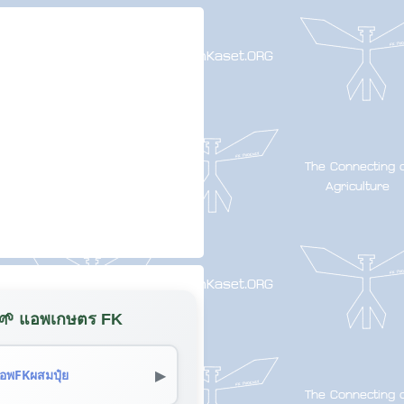
🌱 แอพเกษตร FK
▶
อพFKผสมปุ๋ย