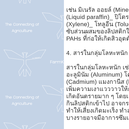
เช่น มิเนรัล ออยล์ (Mine
(Liquid paraffin)_ ปิโตร
(Xylene)_ โทลูอีน (Tolue
ซับส่วนผสมของลิปสติกใน
PAHs ที่ก่อให้เกิดสิวอุด
4. สารในกลุ่มโลหะหนัก
สารในกลุ่มโลหะหนัก เช่
อะลูมินัม (Aluminum) 
(Cadmium) แมงกานีส (M
เพิ่มความเงาแวววาวให้กั
เกิดอันตรายมาก ๆ โดยเ
กินลิปสติกเข้าไป อาจก
ทำให้เสี่ยงเกิดมะเร็
บางรายอาจมีอาการซึมเศ