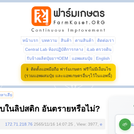
หน้าแรก
บทความ
สินค้า
ตามสินค้า
ติดต่อเรา
Central Lab ห้องปฏิบัติการกลาง
iLab ตรวจดิน
รับจ้างผลิตปุ๋ยยาฯOEM
แอพผสมปุ๋ย
English
📱 ติดตั้งแอพมือถือ ฟาร์มเกษตร ฟรี!ไม่มีเงื่อนไข
(รวมแอพผสมปุ๋ย และแอพเกษตรอื่นๆไว้ในแอพนี้)
้อหาเสีย
บในลิปสติก อันตรายหรือไม่?
🌱
แ
172.71.218.76
2565/11/16 14:07:25 , View: 3977,
e