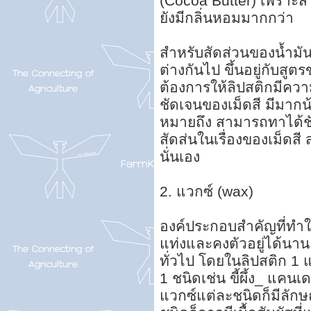
(Cocoa Butter) เพราะส
ยังมีกลิ่นหอมมากกว่า
สำหรับสัดส่วนของน้ำมั
ต่างกันไป ขึ้นอยู่กับสูต
ต้องการให้ลิปสติกมีคว
ชัดเจนของเม็ดสี มีมากน
หมายถึง สามารถทาได้ชัดเ
สัดส่นในเรื่องของเม็ดสี 
นั่นเอง
2. แวกซ์ (wax)
องค์ประกอบสำคัญที่ทำให
แท่งและคงตัวอยู่ได้นาน 
ทั่วไป โดยในลิปสติก 1
1 ชนิดเช่น ขี้ผึ้ง_ แคนเ
แวกซ์แต่ละชนิดก็มีลักษ