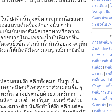
ามารถให้ความชุ่มชื้นได้เหมือนกัน และ
กระเทียม
|
โรคจุดสนิมก
น้อยหน่าดอก
นในลิปสติกนั้น จะมีความมากน้อยแตก
มะม่วงใบไห
รของแบรนด์เครื่องสำอางนั้น ๆ ว่า
ามเข้มข้นของสัมผัสเวลาทาหรือความ
ย
้อยขนาดไหน เพราะน้ำมันที่มากขึ้น
กำจัดเพลี้ยต
จนยิ่งขึ้น ส่วนถ้าน้ำมันน้อยลง จะเพิ่ม
มันสำปะหลั
ส่งผลให้เม็ดสีมีความสมบูรณ์มากยิ่งขึ้น
ยางพารา
|
เ
เพลี้ยปาล์มน
เหลือง
|
เพลี
มะนาว
|
เพล
เพลี้ยหน่อไม้
้ส่วนผสมลิปสติกทั้งหมด ขึ้นรูปเป็น
มังคุด
|
เพลี้
เพราะมีจุดเดือดสูงกว่าส่วนผสมอื่น ๆ
เพลี้ยกระเที
 แท่งนั้น อาจประกอบด้วยแวกซ์มากกว่า
เทศ
|
เพลี้ย
ดลลิลา แวกซ์_ คาร์นูบา แวกซ์ ซึ่งด้วย
น้อยหน่า
|
เ
ณะเฉพาะตัว นั่นจึงทำให้ลิปสติกแต่ละ
|
เพลี้ยมะข