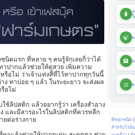
แ
🐛
ไ
🍃
แ
ชนิดแรก ที่หลาย ๆ คนรู้จักเลยก็ว่าได้
🏦
แ
ทาปากแล้วช่วยให้ดูสวย เพิ่มความ
้หรือไม่ ว่าเจ้าแท่งสีที่ไว้ทาปากทุกวันนี้
้าง ทาบ่อย ๆ แล้ว ในระยะยาว จะส่งผล
⚖️
แ
รือไม่
ใช้ลิปสติก แล้วอยากรู้ว่า เครื่องสำอาง
าง และมีสารอะไรในลิปสติกที่ควรหลีก
ตรายต่อร่างกาย
พืชทุกชนิด
สำหรับไร่อ้
ที่ทาแล้วช่วยให้ปากดูเด่น สะดุดตา ช่วย
มะพร้าว
|
ปุ