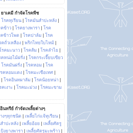
ยาเคมี กำจัดโรคพืช
|
โรคทุเรียน
|
โรคมันสำปะหลัง
|
รคข้าว
|
โรคยางพารา
|
โรค
รคข้าวโพด
|
โรคปาล์ม
|
โรค
รคถั่วเหลือง
|
พริกไทยใบไหม้
|
โรคมะนาว
|
โรคส้ม
|
โรคลำไย
|
คหน่อไม้ฝรั่ง
|
โรคกระเจี๊ยบเขียว
|
โรคมันฝรั่ง
|
โรคหอม
|
โรค
โรคหอมแดง
|
โรคมะเขือเทศ
|
|
โรคอินทผาลัม
|
โรคน้อยหน่า
|
รคเงาะ
|
โรคมะม่วง
|
โรคมะขาม
อินทรีย์ กำจัดเพลี้ยต่างๆ
่างๆทุกชนิด
|
เพลี้ยไก่แจ้ทุเรียน
|
ันสำปะหลัง
|
เพลี้ยอ้อย
|
เพลี้ยศัตรู
ยแป้งยางพารา
|
เพลี้ยศัตรูมะพร้าว
|