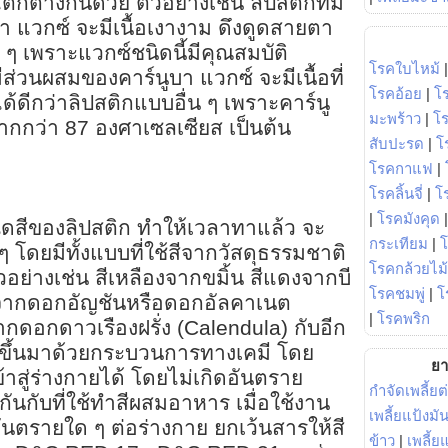
แตกต่างกันด้วย ตัวอย่างเช่น ลิปสติกที่มี
แวกซ์ จะมีเนื้อเงางาม ดึงดูดสายตา
น ๆ เพราะแวกซ์ชนิดนี้มีคุณสมบัติ
โรคใบไหม้
ีส่วนผสมของคาร์นูบา แวกซ์ จะมีเนื้อที่
โรคอ้อย
|
โ
้ดีกว่าลิปสติกแบบอื่น ๆ เพราะคาร์นู
มะพร้าว
|
โ
มากกว่า 87 องศาเซลเซียส เป็นต้น
สับปะรด
|
โ
โรคกาแฟ
|
โรคลิ้นจี่
|
โร
|
โรคมังคุด
ดเฉดสีของลิปสติก ทำให้เวลาทาแล้ว จะ
กระเทียม
|
ๆ โดยมีทั้งแบบที่ใช้สีจากวัสดุธรรมชาติ
โรคกล้วยไม้
ัวอย่างเช่น สีเหลืองจากขมิ้น สีแดงจากบี
โรคชมพู่
|
โ
งินจากดอกอัญชันหรือดอกอัลคาเนต
|
โรคพริก
ากดอกดาวเรืองฝรั่ง (Calendula) กับอีก
ห์ขึ้นมาด้วยกระบวนการทางเคมี โดย
ยา
าสู่ร่างกายได้ โดยไม่เกิดอันตราย
กำจัดเพลี้ยต
ันกับที่ใช้ทำสีผสมอาหาร เมื่อใช้งาน
เพลี้ยแป้งม
ันตรายใด ๆ ต่อร่างกาย ยกเว้นสารให้สี
ข้าว
|
เพลี้