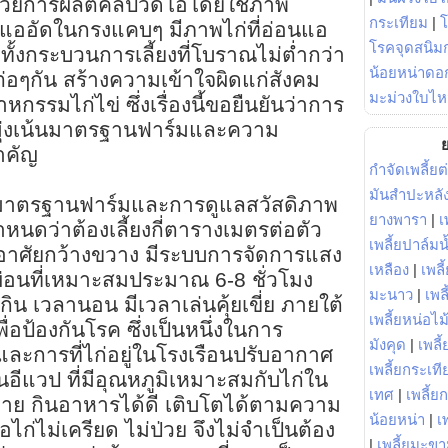
่ ด้วยการผลิตคลิปวีดีโอโดยใช้ภาพ
กระเทียม
|
ี่แออัดในกรงแคบๆ มีภาพไก่ที่อ่อนแอ
โรคจุดสนิมก
ั้งกระบวนการเลี้ยงที่โบราณไม่ต่ำกว่า
น้อยหน่าดอก
่อๆกัน สร้างความเข้าใจผิดแก่สังคม
มะม่วงใบไห
รรมไก่ไข่ ซึ่งเรื่องนี้ขอยืนยันว่าการ
ั้นมุ่งเน้นมาตรฐานฟาร์มและความ
ย
ำคัญ
กำจัดเพลี้ยต
มันสำปะหลั
้อมีมาตรฐานฟาร์มและการดูแลสวัสดิภาพ
ยางพารา
|
เ
กำหนดว่าต้องเลี้ยงกี่ตารางเมตรต่อตัว
เพลี้ยปาล์มน
ด้อยู่อาศัยกว้างขวาง มีระบบการจัดการแสง
เหลือง
|
เพลี
ผ่อนที่เหมาะสมประมาณ 6-8 ชั่วโมง
มะนาว
|
เพล
ิน เวลานอน มีเวลาเล่นคุ้ยเขี่ย ภายใต้
เพลี้ยหน่อไม้
ื่อป้องกันโรค ซึ่งเป็นหนึ่งในการ
มังคุด
|
เพลี้
 และการที่ไก่อยู่ในโรงเรือนปรับอากาศ
เพลี้ยกระเที
ือนอีแวป ที่มีอุณหภูมิเหมาะสมกับไก่ใน
เทศ
|
เพลี้ย
สบาย กินอาหารได้ดี เติบโตได้ตามความ
น้อยหน่า
|
เ
ไก่ไม่เครียด ไม่ป่วย จึงไม่จำเป็นต้อง
|
เพลี้ยมะข