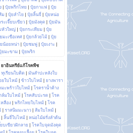
ง
|
ปุ๋ยพริกไทย
|
ปุ๋ยกาแฟ
|
ปุ๋ย
ส้ม
|
ปุ๋ยลำไย
|
ปุ๋ยลิ้นจี่
|
ปุ๋ยหน่อ
กระเจี๊ยบเขียว
|
ปุ๋ยมังคุด
|
ปุ๋ยมัน
มหัวใหญ่
|
ปุ๋ยกระเทียม
|
ปุ๋ย
ุ๋ยมะเขือเทศ
|
ปุ๋ยกล้วยไม้
|
ปุ๋ย
ุ๋ยน้อยหน่า
|
ปุ๋ยชมพู่
|
ปุ๋ยเงาะ
|
ปุ๋ยมะขาม
|
ปุ๋ยพริก
ยาอินทรีย์แก้โรคพืช
|
ทุเรียนใบติด
|
มันสำปะหลังใบ
อยใบไหม้
|
ข้าวใบไหม้
|
ยางพารา
คมะพร้าวใบไหม้
|
โรคราน้ำค้าง
าล์มใบไหม้
|
โรคสับปะรด
|
โรค
วเหลือง
|
พริกไทยใบไหม้
|
โรค
้
|
ราสนิมมะนาว
|
ส้มใบไหม้
|
|
ลิ้นจี่ใบไหม้
|
หน่อไม้ฝรั่งลำต้น
ี๊ยบเขียวฝักลาย
|
โรคใบจุดมังคุด
หม้
|
โรคหอมเลื้อย
|
โรคใบจุด