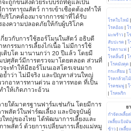
ไก่จะถูกขนส่งด้วยระบบรถที่ดูแลเป็น
่มีการทารุณสัตว์ การเข้าเชือดต้องทำให้
ี่บริโภคต้องมาจากการฆ่าที่ได้รับ
โรคใบไหม้
มครองความปลอดภัยให้กับผู้บริโภค
โรคอ้อย
|
โ
มะพร้าว
|
โ
เกี่ยวกับการใช้ฮอร์โมนในสัตว์ อธิบดี
สับปะรด
|
โ
าหกรรมการเลี้ยงไก่เนื้อ ไม่มีการใช้
โรคกาแฟ
|
ิญเติบโต มานานกว่า 20 ปีแล้ว โดยมี
โรคลิ้นจี่
|
โร
ศุสัตว์มีการตรวจมาโดยตลอด ส่วนที่
|
โรคมังคุด
แล้วจะทำให้มีฮอร์โมนเอสโตรเจนมาก
กระเทียม
|
ขอย้ำว่า ไม่มีจริง และปัญหาส่วนใหญ่
โรคกล้วยไม้
พวกอาหารทานด่วน อาหารทอด ที่เป็น
โรคชมพู่
|
โ
 ทำให้เกิดภาวะอ้วน
|
โรคพริก
ู่ภายใต้มาตรฐานฟาร์มเช่นกัน โดยมีการ
ยา
พสัตว์ในฟาร์ฒเลี้ยง และปัจจุบันผู้
กำจัดเพลี้ยต
ใหญ่ของไทย ได้พัฒนาการเลี้ยงและ
เพลี้ยแป้งม
พสัตว์ ด้วยการเปลี่ยนการเลี้ยงแม่หมู
ข้าว
|
เพลี้