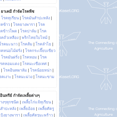
ยาเคมี กำจัดโรคพืช
|
โรคทุเรียน
|
โรคมันสำปะหลัง
|
รคข้าว
|
โรคยางพารา
|
โรค
รคข้าวโพด
|
โรคปาล์ม
|
โรค
รคถั่วเหลือง
|
พริกไทยใบไหม้
|
โรคมะนาว
|
โรคส้ม
|
โรคลำไย
|
คหน่อไม้ฝรั่ง
|
โรคกระเจี๊ยบเขียว
|
โรคมันฝรั่ง
|
โรคหอม
|
โรค
โรคหอมแดง
|
โรคมะเขือเทศ
|
|
โรคอินทผาลัม
|
โรคน้อยหน่า
|
รคเงาะ
|
โรคมะม่วง
|
โรคมะขาม
อินทรีย์ กำจัดเพลี้ยต่างๆ
่างๆทุกชนิด
|
เพลี้ยไก่แจ้ทุเรียน
|
ันสำปะหลัง
|
เพลี้ยอ้อย
|
เพลี้ยศัตรู
ยแป้งยางพารา
|
เพลี้ยศัตรูมะพร้าว
|