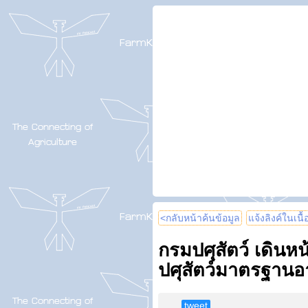
<กลับหน้าค้นข้อมูล
แจ้งลิงค์ในเนื
กรมปศุสัตว์ เดินหน
ปศุสัตว์มาตรฐาน
tweet