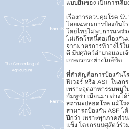
แบบยืนซอง เป็นการเลี้
เรื่องการควบคุมโรค นับว
โดยเฉพาะการป้องกันโรค
โดยไทยไม่พบการแพร่ระบ
ไม่เกิดโรคนี้ต่อเนื่องกัน
จากมาตรการที่วางไว้ในด
ดี มีปศุสัตว์อำเภอและเจ้
เกษตรกรอย่างใกล้ชิด
ที่สำคัญคือการป้องกันโ
ฟีเวอร์ หรือ ASF ในสุ
เพราะอุตสาหกรรมหมูใน
กัมพูชา เมียนมา ต่างได
สถานะปลอดโรค แม้โรคนี้
สามารถป้องกัน ASF ได้ตั
ปีกว่า เพราะทุกภาคส่วนร
แข็ง โดยกรมปศุสัตว์ร