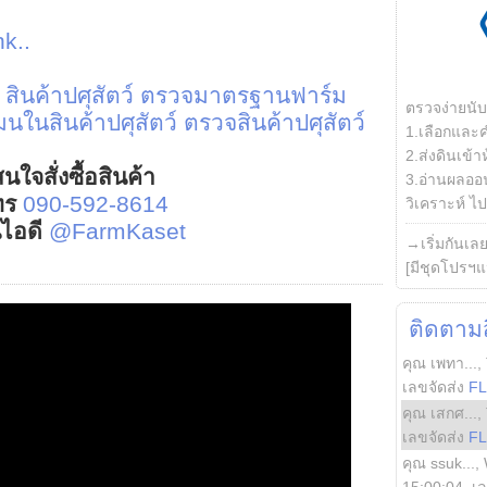
nk..
นค้าปศุสัตว์
ตรวจมาตรฐานฟาร์ม
ตรวจง่ายนั
นในสินค้าปศุสัตว์
ตรวจสินค้าปศุสัตว์
1.เลือกและ
2.ส่งดินเข้า
นใจสั่งซื้อสินค้า
3.อ่านผลออน
ทร
090-592-8614
วิเคราะห์ ไปต
์ไอดี
@FarmKaset
→เริ่มกันเล
[มีชุดโปรฯแ
ติดตามสิ
คุณ เพทา...
,
เลขจัดส่ง
F
คุณ เสกศ...
,
เลขจัดส่ง
F
คุณ ssuk...
,
15:00:04
, เ