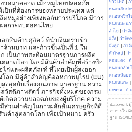
ข้าวโพด
|
ก
มงวดมาตลอด เมื่อหมูไทยปลอดภัย
หนอนสับปะ
้เป็นที่ต้องการของหลายประเทศ แต่
หนอนพริกไ
ลิตหมูอย่างเพียงพอกับการบริโภค มีการ
หนอนมะนา
้มีผลกระทบต่อคนไทย
ลำไย
|
กำจัด
ฝรั่ง
|
กำจัด
ินค้าปศุสัตว์ ที่นำเงินตราเข้า
มังคุด
|
กำจั
าล้านบาท และก้าวขึ้นเป็นที่ 1 ใน
หัวใหญ่
|
กำ
อก เป็นภาพสะท้อนมาตรฐานการผลิต
หอมแดง
|
ก
นตลาดโลก โดยมีสินค้าสำคัญที่สร้างชื่อ
หนอนกล้วยไ
้อไก่และผลิตภัณฑ์ ที่ไทยเป็นผู้ส่งออก
หนอนน้อยห
งโลก มีคู่ค้าสำคัญคือสหภาพยุโรป (EU)
หนอนเงาะ
|
คัญสูงสุดกับเรื่องคุณภาพ มาตรฐาน ความ
มะขาม
|
กำ
วัสดิภาพสัตว์ ภารกิจทั้งหมดของกรม
ให้เกิดความปลอดภัยของผู้บริโภค ความ
iLab.work ผู
ังมีส่วนสำคัญในการผลักดันเศรษฐกิจที่ดี
อาหารใน ดิน
นค้าสู่ตลาดโลก เพื่อเป้าหมาย ครัว
ฐาน ISO/IE