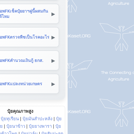
อพFKเช็คปุ๋ยยาฯคู่นี้ผสมกัน
▶
ด้ไหม
▶
อพFKตรวจพืชเป็นโรคอะไร
▶
อพFKคำนวณเงินกู้ ธกส.
▶
อพFKแปลงหน่วยเกษตร
ปุ๋ยคุณภาพสูง
|
ปุ๋ยทุเรียน
|
ปุ๋ยมันสำปะหลัง
|
ปุ๋ย
อย
|
ปุ๋ยนาข้าว
|
ปุ๋ยยางพารา
|
ปุ๋ย
๋ยข้าวโพด
|
ปุ๋ยปาล์ม
|
ปุ๋ยสับปะรด