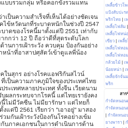
ยงแบบรวมกลุ่ม หรือคอกขังรวมแทน
เพลี้ยข้าวโ
แป้งสับปะร
่าเป็นความสำเร็จที่เห็นได้อย่างชัดเจน
พริกไทย
|
เ
ไข้หวัดนกที่ระบาดหนักในช่วงปี 2547
เพลี้ยไฟส้ม
าดของโรคนี้มาตั้งแต่ปี 2551 เท่ากับ
เพลี้ยไฟหน่อ
มากกว่า 12 ปี ถือว่าดีที่สุดระดับโลก
เขียว
|
เพลี้
้านการเฝ้าระวัง ควบคุม ป้องกันอย่าง
เพลี้ยไฟหอม
าหน้าที่อาสาปศุสัตว์เข้าดูแลพี่น้อง
เพลี้ยไฟหอ
กล้วยไม้
|
เพ
น้อยหน่า
|
เ
รคในสุกร อย่างโรคแอฟริกันสไวน์
เพลี้ยจักจั่น
กร ที่เป็นความภาคภูมิใจของประเทศไทย
พริก
ประเทศหลายประเทศ ทั้งจีน เวียดนาม
สารช
้รับผลกระทบจากโรคนี้ แต่ไทยเรายังคง
กำจัดหนอนศ
ไม่มีวัคซีน ไม่มียารักษา แต่ไทยก็
กำจัดหนอนม
้งแต่ปี 2561 เรียกว่า "เอาอยู่" มาสอง
|
กำจัดหนอ
่วมกันเฝ้าระวังป้องกันโรคอย่างเข้ม
ยางพารา
|
ก
่วมกับภาคเอกชนในการดำเนินการด้าน