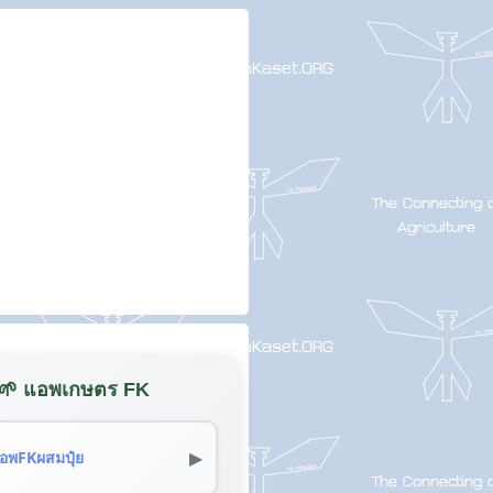
🌱 แอพเกษตร FK
▶
อพFKผสมปุ๋ย