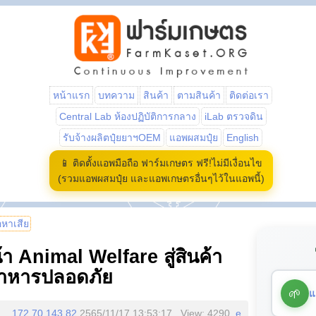
หน้าแรก
บทความ
สินค้า
ตามสินค้า
ติดต่อเรา
Central Lab ห้องปฏิบัติการกลาง
iLab ตรวจดิน
รับจ้างผลิตปุ๋ยยาฯOEM
แอพผสมปุ๋ย
English
📱 ติดตั้งแอพมือถือ ฟาร์มเกษตร ฟรี!ไม่มีเงื่อนไข
(รวมแอพผสมปุ๋ย และแอพเกษตรอื่นๆไว้ในแอพนี้)
้อหาเสีย
้า Animal Welfare สู่สินค้า
อาหารปลอดภัย
🌱
แ
172.70.143.82
2565/11/17 13:53:17 , View: 4290,
e