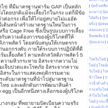
|
ปุ๋ยถั่วเหลือ
ก่ไข่ ที่มีมาตรฐานฟาร์ม GAP เป็นหลัก
มะนาว
|
ปุ๋ย
่งโดยปกติแม้จะเลี้ยงไก่ในกรง แต่ก็มีข้อ
ไม้ฝรั่ง
|
ปุ๋ย
ตัวต่อกรง เพื่อให้ไก่อยู่สบายไม่แออัด
ฝรั่ง
|
ปุ๋ยหอ
ว์เดินหน้าสร้างมาตรฐานใหม่ในการ
หอมแดง
|
ป
งหรือ Cage Free ซึ่งเป็นรูปแบบการเลี้ยง
อินทผลัม
|
ป
รงกับความต้องการของผู้บริโภคที่ให้
ปุ๋ยมะม่วง
|
ิภาพสัตว์ โดยสนับสนุนให้เกษตรกร
ก่นอกกรงตับ ภายใต้ระบบการปฏิบัติที่ดี
เลี้ยงสัตว์ ตามหลักสวัสดิภาพสัตว์ 5
โรคใบไหม้
ากความหิวกระหาย อิสระจากความไม่
ไหม้
|
โรคอ้
มเจ็บปวดและโรคภัย อิสระจากความ
ใบไหม้
|
โร
ละอิสระในการแสดงพฤติกรรมตาม
ข้าวโพด
|
ป
กระดับมาตรฐานที่นำไปสู่มาตรฐาน
ราน้ำค้างถั่
ไทย และผลักดันการพัฒนาสินค้า
กาแฟใบไหม
 egg เป็นอีกหนึ่งทางเลือกของผู้บริโภค
ลำไยใบไหม้
ไหม้
|
กระเจ
บางกลุ่ม ที่พยายามบิดเบือนความจริง
|
มันฝรั่งใบใ