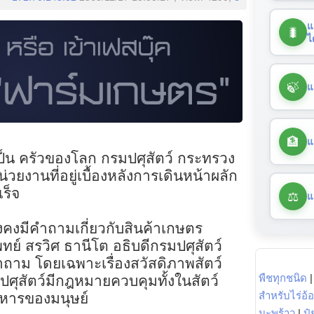
แ
🐛
ไ
🍃
แ
🏦
แ
ป็น ครัวของโลก กรมปศุสัตว์ กระทรวง
ยงานที่อยู่เบื้องหลังการเดินหน้าผลัก
เร็จ
⚖️
แ
ังคงมีคำถามเกี่ยวกับสินค้าเกษตร
พทย์ สรวิศ ธานีโต อธิบดีกรมปศุสัตว์
ถาม โดยเฉพาะเรื่องสวัสดิภาพสัตว์
พืชทุกชนิด
ปศุสัตว์มีกฎหมายควบคุมทั้งในสัตว์
สำหรับไร่อ้
อาหารของมนุษย์
มะพร้าว
|
ปุ