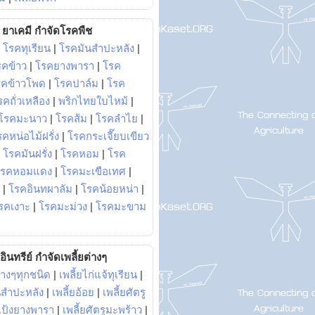
ยาเคมี กำจัดโรคพืช
|
โรคทุเรียน
|
โรคมันสำปะหลัง
|
รคข้าว
|
โรคยางพารา
|
โรค
รคข้าวโพด
|
โรคปาล์ม
|
โรค
รคถั่วเหลือง
|
พริกไทยใบไหม้
|
โรคมะนาว
|
โรคส้ม
|
โรคลำไย
|
คหน่อไม้ฝรั่ง
|
โรคกระเจี๊ยบเขียว
|
โรคมันฝรั่ง
|
โรคหอม
|
โรค
โรคหอมแดง
|
โรคมะเขือเทศ
|
|
โรคอินทผาลัม
|
โรคน้อยหน่า
|
รคเงาะ
|
โรคมะม่วง
|
โรคมะขาม
อินทรีย์ กำจัดเพลี้ยต่างๆ
่างๆทุกชนิด
|
เพลี้ยไก่แจ้ทุเรียน
|
ันสำปะหลัง
|
เพลี้ยอ้อย
|
เพลี้ยศัตรู
ยแป้งยางพารา
|
เพลี้ยศัตรูมะพร้าว
|