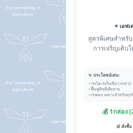
⭐ เอฟเค-
สูตรพิเศษสำหรับกา
การเจริญเติบโ
✨ ประโยชน์เด่น:
• เร่งโต เร่งใบเขียว เร่งราก
• ฟื้นฟูพืชที่เสียหาย
• เร่งดอก เหมาะสำหรับทุกพ
💰 1กล่อง 
🛒 สั่งซื้