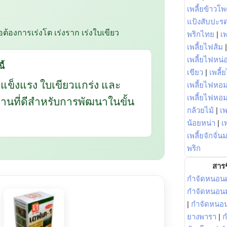
เพลี้ยข้าวโ
แป้งสับปะร
ือต้องการเร่งโต เร่งราก เร่งใบเขียว
พริกไทย
|
เ
เพลี้ยไฟส้ม
เพลี้ยไฟหน่อ
ี้
เขียว
|
เพลี้
กแข็งแรง ใบเขียวแกร่ง และ
เพลี้ยไฟหอม
เพลี้ยไฟหอ
นฐานที่ดีสำหรับการพัฒนาในขั้น
กล้วยไม้
|
เพ
น้อยหน่า
|
เ
เพลี้ยจักจั่น
พริก
สารช
กำจัดหนอนศ
กำจัดหนอนม
|
กำจัดหนอ
ยางพารา
|
ก