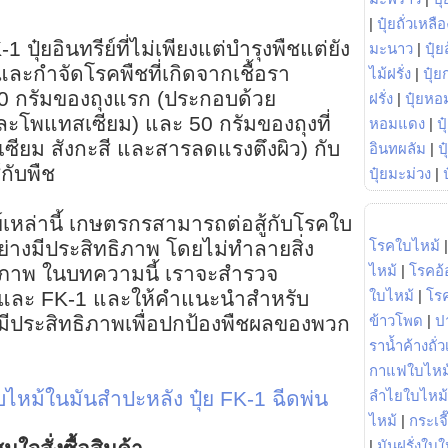
|
ปุ๋ยถั่วเหลือ
 ปุ๋ยอินทรีย์ที่ไม่เพียงแต่บำรุงพืชแต่ยัง
มะนาว
|
ปุ๋ย
นและกำจัดโรคพืชที่เกิดจากเชื้อรา
ไม้ฝรั่ง
|
ปุ๋ย
 กรัมของถุงแรก (ประกอบด้วย
ฝรั่ง
|
ปุ๋ยหอ
โพแทสเซียม) และ 50 กรัมของถุงที่
หอมแดง
|
ป
ซียม สังกะสี และสารลดแรงตึงผิว) กับ
อินทผลัม
|
ป
กับพืช
ปุ๋ยมะม่วง
|
เหล่านี้ เกษตรกรสามารถต่อสู้กับโรคใบ
โรคใบไหม้
่างมีประสิทธิภาพ โดยไม่ทำลายสิ่ง
ไหม้
|
โรคอ้
ุขภาพ ในบทความนี้ เราจะสำรวจ
ใบไหม้
|
โร
 และ FK-1 และให้คำแนะนำสำหรับ
ข้าวโพด
|
ป
ีประสิทธิภาพเพื่อปกป้องพืชผลของพวก
ราน้ำค้างถั่
กาแฟใบไหม
ลำไยใบไหม้
บไหม้ในมันสำปะหลัง
ปุ๋ย FK-1 ฉีดพ่น
ไหม้
|
กระเจ
|
มันฝรั่งใบใ