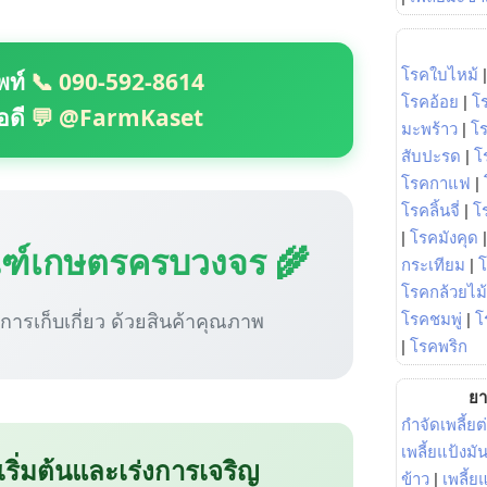
โรคใบไหม้
พท์
📞 090-592-8614
โรคอ้อย
|
โ
อดี
💬 @FarmKaset
มะพร้าว
|
โ
สับปะรด
|
โ
โรคกาแฟ
|
โรคลิ้นจี่
|
โร
|
โรคมังคุด
ณฑ์เกษตรครบวงจร 🌾
กระเทียม
|
โรคกล้วยไม้
ู่การเก็บเกี่ยว ด้วยสินค้าคุณภาพ
โรคชมพู่
|
โ
|
โรคพริก
ยา
กำจัดเพลี้ยต
เพลี้ยแป้งม
 เริ่มต้นและเร่งการเจริญ
ข้าว
|
เพลี้