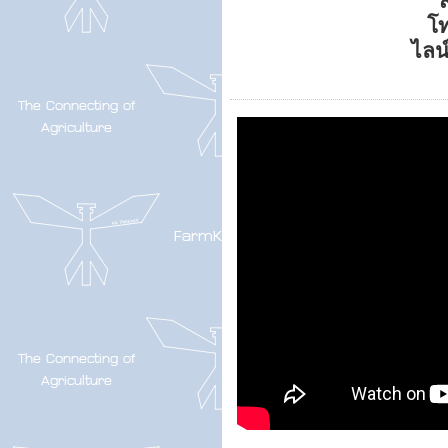
ส
โ
ไลน