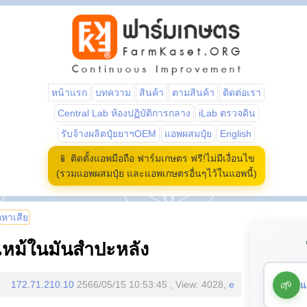
หน้าแรก
บทความ
สินค้า
ตามสินค้า
ติดต่อเรา
Central Lab ห้องปฏิบัติการกลาง
iLab ตรวจดิน
รับจ้างผลิตปุ๋ยยาฯOEM
แอพผสมปุ๋ย
English
📱 ติดตั้งแอพมือถือ ฟาร์มเกษตร ฟรี!ไม่มีเงื่อนไข
(รวมแอพผสมปุ๋ย และแอพเกษตรอื่นๆไว้ในแอพนี้)
้อหาเสีย
ไหม้ในมันสำปะหลัง
🌱
แ
172.71.210.10
2566/05/15 10:53:45 , View: 4028,
e