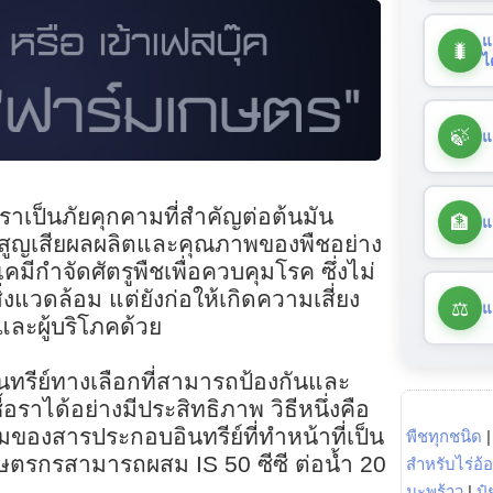
แ
🐛
ไ
🍃
แ
อราเป็นภัยคุกคามที่สำคัญต่อต้นมัน
🏦
แ
ารสูญเสียผลผลิตและคุณภาพของพืชอย่าง
ีกำจัดศัตรูพืชเพื่อควบคุมโรค ซึ่งไม่
่งแวดล้อม แต่ยังก่อให้เกิดความเสี่ยง
⚖️
แ
ละผู้บริโภคด้วย
ินทรีย์ทางเลือกที่สามารถป้องกันและ
้อราได้อย่างมีประสิทธิภาพ วิธีหนึ่งคือ
สมของสารประกอบอินทรีย์ที่ทำหน้าที่เป็น
พืชทุกชนิด
กษตรกรสามารถผสม IS 50 ซีซี ต่อน้ำ 20
สำหรับไร่อ้
มะพร้าว
|
ปุ