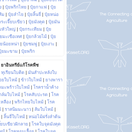
ง
|
ปุ๋ยพริกไทย
|
ปุ๋ยกาแฟ
|
ปุ๋ย
ส้ม
|
ปุ๋ยลำไย
|
ปุ๋ยลิ้นจี่
|
ปุ๋ยหน่อ
กระเจี๊ยบเขียว
|
ปุ๋ยมังคุด
|
ปุ๋ยมัน
มหัวใหญ่
|
ปุ๋ยกระเทียม
|
ปุ๋ย
ุ๋ยมะเขือเทศ
|
ปุ๋ยกล้วยไม้
|
ปุ๋ย
ุ๋ยน้อยหน่า
|
ปุ๋ยชมพู่
|
ปุ๋ยเงาะ
|
ปุ๋ยมะขาม
|
ปุ๋ยพริก
ยาอินทรีย์แก้โรคพืช
|
ทุเรียนใบติด
|
มันสำปะหลังใบ
อยใบไหม้
|
ข้าวใบไหม้
|
ยางพารา
คมะพร้าวใบไหม้
|
โรคราน้ำค้าง
าล์มใบไหม้
|
โรคสับปะรด
|
โรค
วเหลือง
|
พริกไทยใบไหม้
|
โรค
้
|
ราสนิมมะนาว
|
ส้มใบไหม้
|
|
ลิ้นจี่ใบไหม้
|
หน่อไม้ฝรั่งลำต้น
ี๊ยบเขียวฝักลาย
|
โรคใบจุดมังคุด
หม้
|
โรคหอมเลื้อย
|
โรคใบจุด