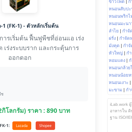
ข้าวโพด
|
ก
หนอนสับปะ
หนอนพริกไ
หนอนมะนา
1 (FK-1) - ตัวหลักเริ่มต้น
ลำไย
|
กำจัด
รเริ่มต้น ฟื้นฟูพืชที่อ่อนแอ เร่ง
ฝรั่ง
|
กำจัด
มังคุด
|
กำจั
ต เร่งระบบราก และกระตุ้นการ
หัวใหญ่
|
กำ
ออกดอก
หอมแดง
|
ก
หนอนกล้วยไ
หนอนน้อยห
หนอนเงาะ
|
มะขาม
|
กำ
ืช
iLab.work ผู
(2กิโลกรัม) ราคา : 890 บาท
อาหารใน ดิน
ฐาน ISO/IE
อ FK-1:
Lazada
Shopee