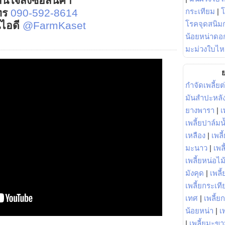
นใจสั่งซื้อสินค้า
กระเทียม
|
ทร
090-592-8614
โรคจุดสนิมก
์ไอดี
@FarmKaset
น้อยหน่าดอก
มะม่วงใบไห
ย
กำจัดเพลี้ยต
มันสำปะหลั
ยางพารา
|
เ
เพลี้ยปาล์มน
เหลือง
|
เพลี
มะนาว
|
เพล
เพลี้ยหน่อไม้
มังคุด
|
เพลี้
เพลี้ยกระเที
เทศ
|
เพลี้ย
น้อยหน่า
|
เ
|
เพลี้ยมะข