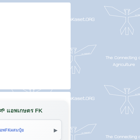
🌱 แอพเกษตร FK
▶
อพFKผสมปุ๋ย