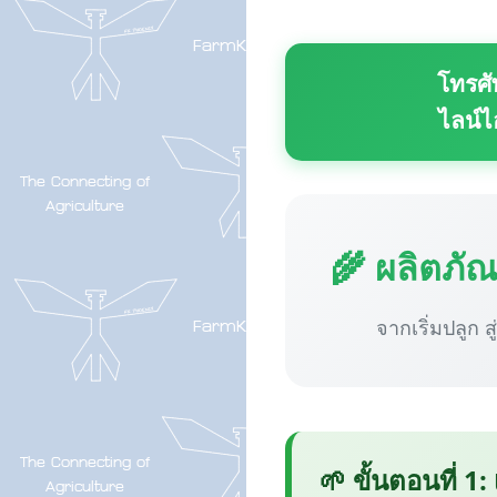
โทรศั
ไลน์ไ
🌾 ผลิตภั
จากเริ่มปลูก ส
🌱 ขั้นตอนที่ 1: