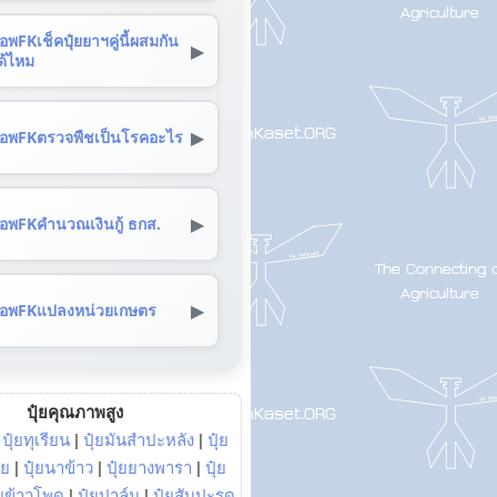
อพFKเช็คปุ๋ยยาฯคู่นี้ผสมกัน
▶
ด้ไหม
▶
อพFKตรวจพืชเป็นโรคอะไร
▶
อพFKคำนวณเงินกู้ ธกส.
▶
อพFKแปลงหน่วยเกษตร
ปุ๋ยคุณภาพสูง
|
ปุ๋ยทุเรียน
|
ปุ๋ยมันสำปะหลัง
|
ปุ๋ย
อย
|
ปุ๋ยนาข้าว
|
ปุ๋ยยางพารา
|
ปุ๋ย
๋ยข้าวโพด
|
ปุ๋ยปาล์ม
|
ปุ๋ยสับปะรด