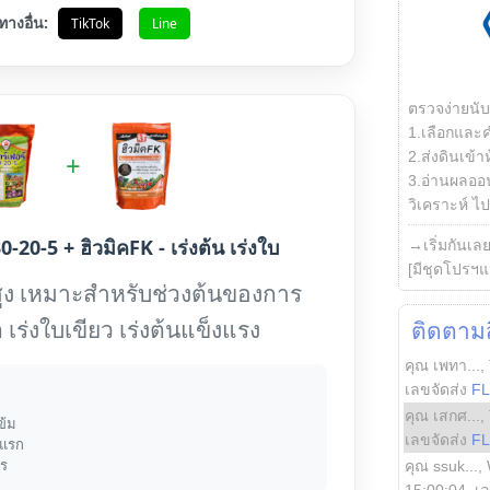
ทางอื่น:
TikTok
Line
ตรวจง่ายนั
1.เลือกและ
2.ส่งดินเข้า
+
3.อ่านผลออน
วิเคราะห์ ไปต
0-20-5 + ฮิวมิคFK - เร่งต้น เร่งใบ
→เริ่มกันเล
[มีชุดโปรฯแ
ูง เหมาะสำหรับช่วงต้นของการ
 เร่งใบเขียว เร่งต้นแข็งแรง
ติดตามสิ
คุณ เพทา...
,
เลขจัดส่ง
F
คุณ เสกศ...
,
ข้ม
เลขจัดส่ง
F
งแรก
าร
คุณ ssuk...
,
15:00:04
, เ