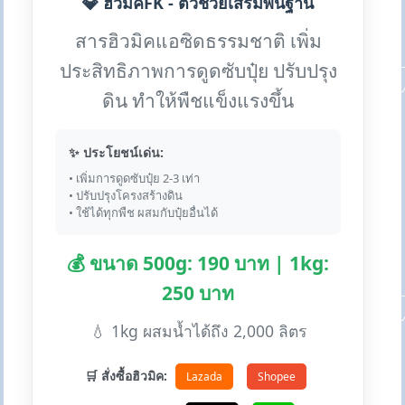
💎 ฮิวมิคFK - ตัวช่วยเสริมพื้นฐาน
สารฮิวมิคแอซิดธรรมชาติ เพิ่ม
ประสิทธิภาพการดูดซับปุ๋ย ปรับปรุง
ดิน ทำให้พืชแข็งแรงขึ้น
✨ ประโยชน์เด่น:
• เพิ่มการดูดซับปุ๋ย 2-3 เท่า
• ปรับปรุงโครงสร้างดิน
• ใช้ได้ทุกพืช ผสมกับปุ๋ยอื่นได้
💰 ขนาด 500g: 190 บาท | 1kg:
250 บาท
💧 1kg ผสมน้ำได้ถึง 2,000 ลิตร
🛒 สั่งซื้อฮิวมิค:
Lazada
Shopee