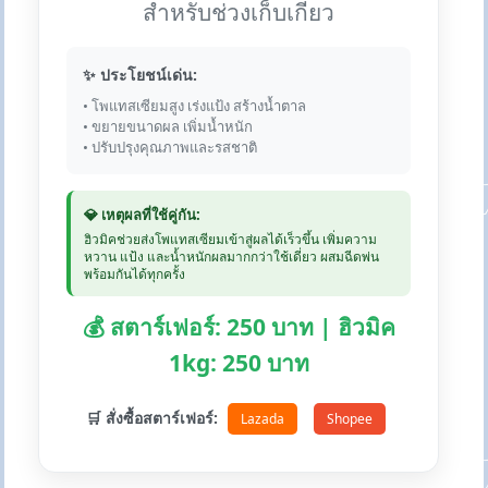
สำหรับช่วงเก็บเกี่ยว
✨ ประโยชน์เด่น:
• โพแทสเซียมสูง เร่งแป้ง สร้างน้ำตาล
• ขยายขนาดผล เพิ่มน้ำหนัก
• ปรับปรุงคุณภาพและรสชาติ
💎 เหตุผลที่ใช้คู่กัน:
ฮิวมิคช่วยส่งโพแทสเซียมเข้าสู่ผลได้เร็วขึ้น เพิ่มความ
หวาน แป้ง และน้ำหนักผลมากกว่าใช้เดี่ยว ผสมฉีดพ่น
พร้อมกันได้ทุกครั้ง
💰 สตาร์เฟอร์: 250 บาท | ฮิวมิค
1kg: 250 บาท
🛒 สั่งซื้อสตาร์เฟอร์:
Lazada
Shopee