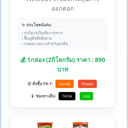
ออกดอก
✨ ประโยชน์เด่น:
• เร่งโต เร่งใบเขียว เร่งราก
• ฟื้นฟูพืชที่เสียหาย
• เร่งดอก เหมาะสำหรับทุกพืช
💰 1กล่อง (2กิโลกรัม) ราคา : 890
บาท
🛒 สั่งซื้อ FK-1:
Lazada
Shopee
📱 ช่องทางอื่น:
TikTok
Line