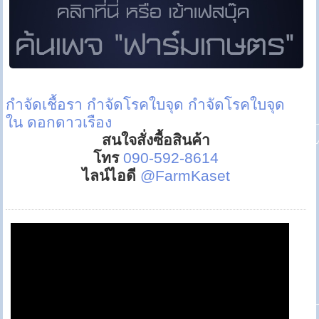
กำจัดเชื้อรา
กำจัดโรคใบจุด
กำจัดโรคใบจุด
ใน ดอกดาวเรือง
สนใจสั่งซื้อสินค้า
โทร
090-592-8614
ไลน์ไอดี
@FarmKaset