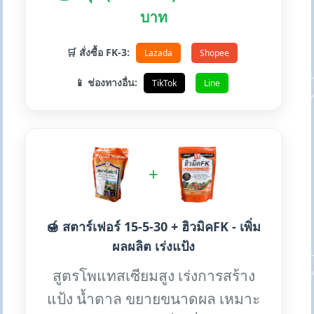
บาท
🛒 สั่งซื้อ FK-3:
Lazada
Shopee
📱 ช่องทางอื่น:
TikTok
Line
+
🍯 สตาร์เฟอร์ 15-5-30 + ฮิวมิคFK - เพิ่ม
ผลผลิต เร่งแป้ง
สูตรโพแทสเซียมสูง เร่งการสร้าง
แป้ง น้ำตาล ขยายขนาดผล เหมาะ