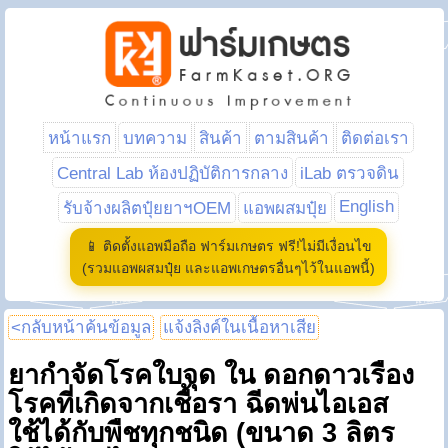
หน้าแรก
บทความ
สินค้า
ตามสินค้า
ติดต่อเรา
Central Lab ห้องปฏิบัติการกลาง
iLab ตรวจดิน
English
รับจ้างผลิตปุ๋ยยาฯOEM
แอพผสมปุ๋ย
📱 ติดตั้งแอพมือถือ ฟาร์มเกษตร ฟรี!ไม่มีเงื่อนไข
(รวมแอพผสมปุ๋ย และแอพเกษตรอื่นๆไว้ในแอพนี้)
<กลับหน้าค้นข้อมูล
แจ้งลิงค์ในเนื้อหาเสีย
ยากำจัดโรคใบจุด ใน ดอกดาวเรือง
โรคที่เกิดจากเชื้อรา ฉีดพ่นไอเอส
ใช้ได้กับพืชทุกชนิด (ขนาด 3 ลิตร