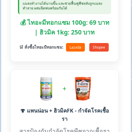
แมลงทำงานได้นานขึ้น และช่วยฟื้นฟูพืชหลังถูกแมลง
ทำลาย ผสมฉีดพ่นพร้อมกันได้
💰 ไทอะมีทอกแซม 100g: 69 บาท
| ฮิวมิค 1kg: 250 บาท
🛒 สั่งซื้อไทอะมีทอกแซม:
Lazada
Shopee
+
🍄 แพนน่อน + ฮิวมิคFK - กำจัดโรคเชื้อ
รา
สารป้องกันกำจัดโรคพืชจากเชื้อรา