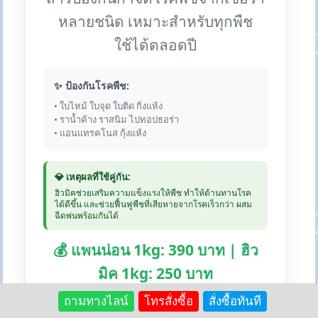
หลายชนิด เหมาะสำหรับทุกพืช
ใช้ได้ตลอดปี
✨ ป้องกันโรคพืช:
• ใบไหม้ ใบจุด ใบติด กิ่งแห้ง
• ราน้ำค้าง ราสนิม ไปทอปธอร่า
• แอนแทรคโนส กุ้งแห้ง
💎 เหตุผลที่ใช้คู่กัน:
ฮิวมิคช่วยเสริมความแข็งแรงให้พืช ทำให้ต้านทานโรค
ได้ดีขึ้น และช่วยฟื้นฟูพืชที่เสียหายจากโรคเร็วกว่า ผสม
ฉีดพ่นพร้อมกันได้
💰 แพนน่อน 1kg: 390 บาท | ฮิว
มิค 1kg: 250 บาท
ถามทางไลน์
โทรสั่งซื้อ
สั่งซื้อทันที
🛒 สั่งซื้อแพนน่อน:
Lazada
Shopee