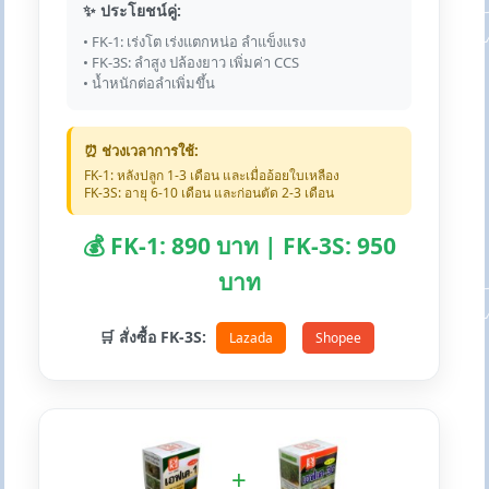
✨ ประโยชน์คู่:
• FK-1: เร่งโต เร่งแตกหน่อ ลำแข็งแรง
• FK-3S: ลำสูง ปล้องยาว เพิ่มค่า CCS
• น้ำหนักต่อลำเพิ่มขึ้น
⏰ ช่วงเวลาการใช้:
FK-1: หลังปลูก 1-3 เดือน และเมื่ออ้อยใบเหลือง
FK-3S: อายุ 6-10 เดือน และก่อนตัด 2-3 เดือน
💰 FK-1: 890 บาท | FK-3S: 950
บาท
🛒 สั่งซื้อ FK-3S:
Lazada
Shopee
+