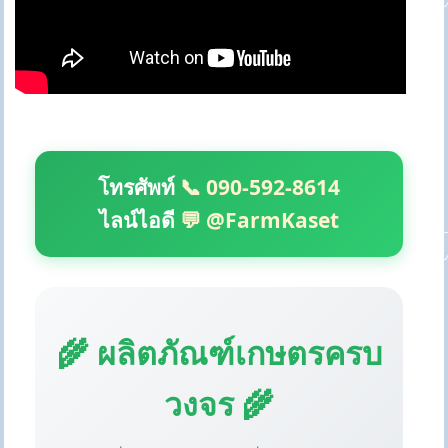
โทรศัพท์
📞 090-592-8614
ไลน์ไอดี
💬 @FarmKaset
🌾 ผลิตภัณฑ์เกษตรครบ
วงจร 🌾