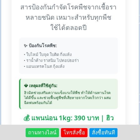
สารป้องกันกำจัดโรคพืชจากเชื้อรา
หลายชนิด เหมาะสำหรับทุกพืช
ใช้ได้ตลอดปี
✨ ป้องกันโรคพืช:
• ใบไหม้ ใบจุด ใบติด กิ่งแห้ง
• ราน้ำค้าง ราสนิม ไปทอปธอร่า
• แอนแทรคโนส กุ้งแห้ง
💎 เหตุผลที่ใช้คู่กัน:
ฮิวมิคช่วยเสริมความแข็งแรงให้พืช ทำให้ต้านทานโรค
ได้ดีขึ้น และช่วยฟื้นฟูพืชที่เสียหายจากโรคเร็วกว่า ผสม
ฉีดพ่นพร้อมกันได้
💰 แพนน่อน 1kg: 390 บาท | ฮิว
มิค 1kg: 250 บาท
ถามทางไลน์
โทรสั่งซื้อ
สั่งซื้อทันที