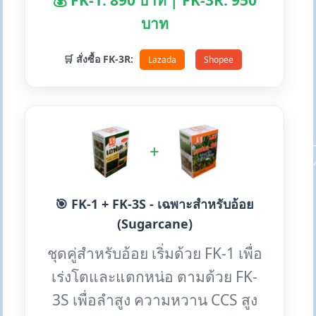
💰 FK-1: 890 บาท | FK-3R: 950
บาท
🛒 สั่งซื้อ FK-3R:
Lazada
Shopee
+
🎯 FK-1 + FK-3S - เฉพาะสำหรับอ้อย
(Sugarcane)
ชุดคู่สำหรับอ้อย เริ่มด้วย FK-1 เพื่อ
เร่งโตและแตกหน่อ ตามด้วย FK-
3S เพื่อลำสูง ความหวาน CCS สูง