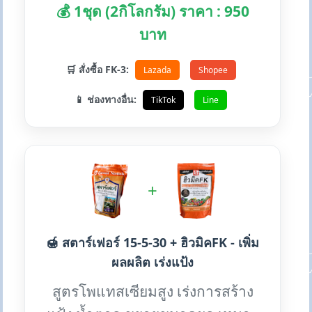
💰 1ชุด (2กิโลกรัม) ราคา : 950
บาท
🛒 สั่งซื้อ FK-3:
Lazada
Shopee
📱 ช่องทางอื่น:
TikTok
Line
+
🍯 สตาร์เฟอร์ 15-5-30 + ฮิวมิคFK - เพิ่ม
ผลผลิต เร่งแป้ง
สูตรโพแทสเซียมสูง เร่งการสร้าง