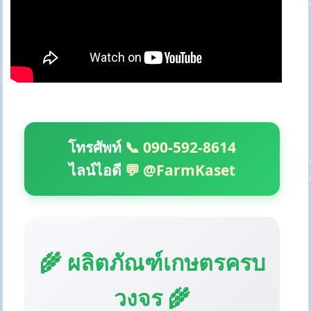
โทรศัพท์
📞 090-592-8614
ไลน์ไอดี
💬 @FarmKaset
🌾 ผลิตภัณฑ์เกษตรครบ
วงจร 🌾