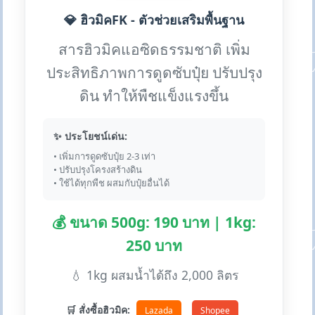
💎 ฮิวมิคFK - ตัวช่วยเสริมพื้นฐาน
สารฮิวมิคแอซิดธรรมชาติ เพิ่ม
ประสิทธิภาพการดูดซับปุ๋ย ปรับปรุง
ดิน ทำให้พืชแข็งแรงขึ้น
✨ ประโยชน์เด่น:
• เพิ่มการดูดซับปุ๋ย 2-3 เท่า
• ปรับปรุงโครงสร้างดิน
• ใช้ได้ทุกพืช ผสมกับปุ๋ยอื่นได้
💰 ขนาด 500g: 190 บาท | 1kg:
250 บาท
💧 1kg ผสมน้ำได้ถึง 2,000 ลิตร
🛒 สั่งซื้อฮิวมิค:
Lazada
Shopee