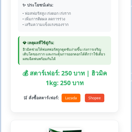
✨ ประโยชน์เด่น:
• ฟอสฟอรัสสูง เร่งดอก เร่งราก
• เพิ่มการติดผล ลดการร่วง
• เสริมความแข็งแรงของราก
💎 เหตุผลที่ใช้คู่กัน:
ฮิวมิคช่วยให้ฟอสฟอรัสถูกดูดซับง่ายขึ้น เร่งการเจริญ
เติบโตของราก และกระตุ้นการออกดอกได้ดีกว่าใช้เดี่ยว
ผสมฉีดพ่นพร้อมกันได้
💰 สตาร์เฟอร์: 250 บาท | ฮิวมิค
1kg: 250 บาท
🛒 สั่งซื้อสตาร์เฟอร์:
Lazada
Shopee