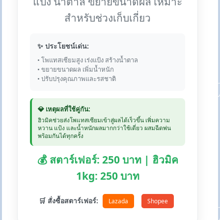
แป้ง น้ำตาล ขยายขนาดผล เหมาะ
สำหรับช่วงเก็บเกี่ยว
✨ ประโยชน์เด่น:
• โพแทสเซียมสูง เร่งแป้ง สร้างน้ำตาล
• ขยายขนาดผล เพิ่มน้ำหนัก
• ปรับปรุงคุณภาพและรสชาติ
💎 เหตุผลที่ใช้คู่กัน:
ฮิวมิคช่วยส่งโพแทสเซียมเข้าสู่ผลได้เร็วขึ้น เพิ่มความ
หวาน แป้ง และน้ำหนักผลมากกว่าใช้เดี่ยว ผสมฉีดพ่น
พร้อมกันได้ทุกครั้ง
💰 สตาร์เฟอร์: 250 บาท | ฮิวมิค
1kg: 250 บาท
🛒 สั่งซื้อสตาร์เฟอร์:
Lazada
Shopee