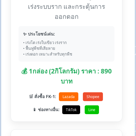
เร่งระบบราก และกระตุ้นการ
ออกดอก
✨ ประโยชน์เด่น:
• เร่งโต เร่งใบเขียว เร่งราก
• ฟื้นฟูพืชที่เสียหาย
• เร่งดอก เหมาะสำหรับทุกพืช
💰 1กล่อง (2กิโลกรัม) ราคา : 890
บาท
🛒 สั่งซื้อ FK-1:
Lazada
Shopee
📱 ช่องทางอื่น:
TikTok
Line