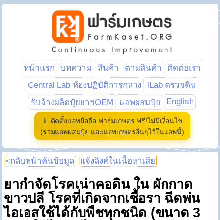
หน้าแรก
บทความ
สินค้า
ตามสินค้า
ติดต่อเรา
Central Lab ห้องปฏิบัติการกลาง
iLab ตรวจดิน
English
รับจ้างผลิตปุ๋ยยาฯOEM
แอพผสมปุ๋ย
📱 ติดตั้งแอพมือถือ ฟาร์มเกษตร ฟรี!ไม่มีเงื่อนไข
(รวมแอพผสมปุ๋ย และแอพเกษตรอื่นๆไว้ในแอพนี้)
<กลับหน้าค้นข้อมูล
แจ้งลิงค์ในเนื้อหาเสีย
ยากำจัดโรคเน่าคอดิน ใน ผักกาด
ขาวปลี โรคที่เกิดจากเชื้อรา ฉีดพ่น
ไอเอสใช้ได้กับพืชทุกชนิด (ขนาด 3