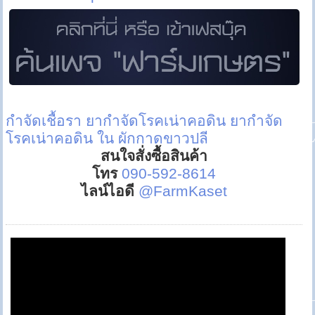
กำจัดเชื้อรา
ยากำจัดโรคเน่าคอดิน
ยากำจัด
โรคเน่าคอดิน ใน ผักกาดขาวปลี
สนใจสั่งซื้อสินค้า
โทร
090-592-8614
ไลน์ไอดี
@FarmKaset