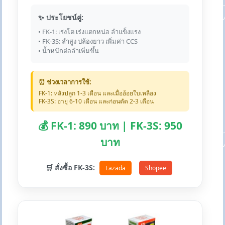
✨ ประโยชน์คู่:
• FK-1: เร่งโต เร่งแตกหน่อ ลำแข็งแรง
• FK-3S: ลำสูง ปล้องยาว เพิ่มค่า CCS
• น้ำหนักต่อลำเพิ่มขึ้น
⏰ ช่วงเวลาการใช้:
FK-1: หลังปลูก 1-3 เดือน และเมื่ออ้อยใบเหลือง
FK-3S: อายุ 6-10 เดือน และก่อนตัด 2-3 เดือน
💰 FK-1: 890 บาท | FK-3S: 950
บาท
🛒 สั่งซื้อ FK-3S:
Lazada
Shopee