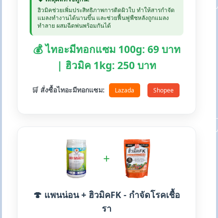
ฮิวมิคช่วยเพิ่มประสิทธิภาพการติดผิวใบ ทำให้สารกำจัด
แมลงทำงานได้นานขึ้น และช่วยฟื้นฟูพืชหลังถูกแมลง
ทำลาย ผสมฉีดพ่นพร้อมกันได้
💰 ไทอะมีทอกแซม 100g: 69 บาท
| ฮิวมิค 1kg: 250 บาท
🛒 สั่งซื้อไทอะมีทอกแซม:
Lazada
Shopee
+
🍄 แพนน่อน + ฮิวมิคFK - กำจัดโรคเชื้อ
รา