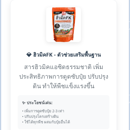
💎 ฮิวมิคFK - ตัวช่วยเสริมพื้นฐาน
สารฮิวมิคแอซิดธรรมชาติ เพิ่ม
ประสิทธิภาพการดูดซับปุ๋ย ปรับปรุง
ดิน ทำให้พืชแข็งแรงขึ้น
✨ ประโยชน์เด่น:
• เพิ่มการดูดซับปุ๋ย 2-3 เท่า
• ปรับปรุงโครงสร้างดิน
• ใช้ได้ทุกพืช ผสมกับปุ๋ยอื่นได้