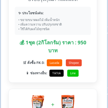
✨ ประโยชน์เด่น:
• ขยายขนาดผลไม้ เพิ่มน้ำหนัก
• เพิ่มความหวาน ปรับปรุงรสชาติ
• ใช้ได้กับผลไม้ทุกชนิด
💰 1ชุด (2กิโลกรัม) ราคา : 950
บาท
🛒 สั่งซื้อ FK-3:
Lazada
Shopee
📱 ช่องทางอื่น:
TikTok
Line
+