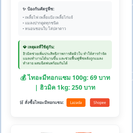
✨ ป้องกันศัตรูพืช:
• เพลี้ยไฟ เพลี้ยแป้ง เพลี้ยไก่แจ้
• แมลงปากดูดทุกชนิด
• หนอนชอนใบ โล่ปลาดาว
💎 เหตุผลที่ใช้คู่กัน:
ฮิวมิคช่วยเพิ่มประสิทธิภาพการติดผิวใบ ทำให้สารกำจัด
แมลงทำงานได้นานขึ้น และช่วยฟื้นฟูพืชหลังถูกแมลง
ทำลาย ผสมฉีดพ่นพร้อมกันได้
💰 ไทอะมีทอกแซม 100g: 69 บาท
| ฮิวมิค 1kg: 250 บาท
🛒 สั่งซื้อไทอะมีทอกแซม:
Lazada
Shopee