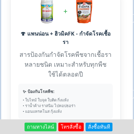
+
🍄 แพนน่อน + ฮิวมิคFK - กำจัดโรคเชื้อ
รา
สารป้องกันกำจัดโรคพืชจากเชื้อรา
หลายชนิด เหมาะสำหรับทุกพืช
ใช้ได้ตลอดปี
✨ ป้องกันโรคพืช:
• ใบไหม้ ใบจุด ใบติด กิ่งแห้ง
• ราน้ำค้าง ราสนิม ไปทอปธอร่า
• แอนแทรคโนส กุ้งแห้ง
ถามทางไลน์
โทรสั่งซื้อ
สั่งซื้อทันที
💎 เหตุผลที่ใช้คู่กัน: