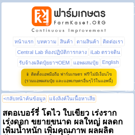
หน้าแรก
บทความ
สินค้า
ตามสินค้า
ติดต่อเรา
Central Lab ห้องปฏิบัติการกลาง
iLab ตรวจดิน
English
รับจ้างผลิตปุ๋ยยาฯOEM
แอพผสมปุ๋ย
📱 ติดตั้งแอพมือถือ ฟาร์มเกษตร ฟรี!ไม่มีเงื่อนไข
(รวมแอพผสมปุ๋ย และแอพเกษตรอื่นๆไว้ในแอพนี้)
<กลับหน้าค้นข้อมูล
แจ้งลิงค์ในเนื้อหาเสีย
สตอเบอร์รี่ โตไว ใบเขียว เร่งราก
เร่งดอก ขยายขนาด ผลใหญ่ ผลดก
เพิ่มน้ำหนัก เพิ่มคุณภาพ ผลผลิต