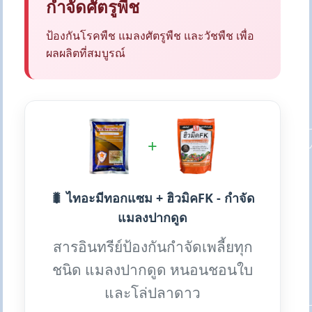
กำจัดศัตรูพืช
ป้องกันโรคพืช แมลงศัตรูพืช และวัชพืช เพื่อ
ผลผลิตที่สมบูรณ์
+
🐛 ไทอะมีทอกแซม + ฮิวมิคFK - กำจัด
แมลงปากดูด
สารอินทรีย์ป้องกันกำจัดเพลี้ยทุก
ชนิด แมลงปากดูด หนอนชอนใบ
และโล่ปลาดาว