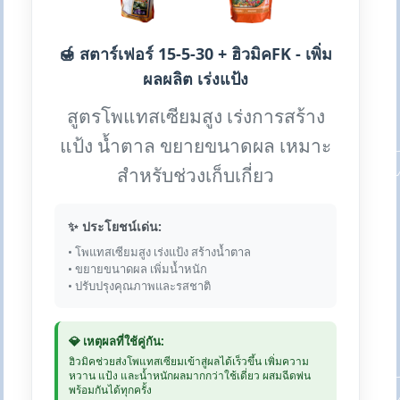
🍯 สตาร์เฟอร์ 15-5-30 + ฮิวมิคFK - เพิ่ม
ผลผลิต เร่งแป้ง
สูตรโพแทสเซียมสูง เร่งการสร้าง
แป้ง น้ำตาล ขยายขนาดผล เหมาะ
สำหรับช่วงเก็บเกี่ยว
✨ ประโยชน์เด่น:
• โพแทสเซียมสูง เร่งแป้ง สร้างน้ำตาล
• ขยายขนาดผล เพิ่มน้ำหนัก
• ปรับปรุงคุณภาพและรสชาติ
💎 เหตุผลที่ใช้คู่กัน:
ฮิวมิคช่วยส่งโพแทสเซียมเข้าสู่ผลได้เร็วขึ้น เพิ่มความ
หวาน แป้ง และน้ำหนักผลมากกว่าใช้เดี่ยว ผสมฉีดพ่น
พร้อมกันได้ทุกครั้ง