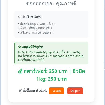
ดอกออกเยอะ คุณภาพดี
✨ ประโยชน์เด่น:
• ฟอสฟอรัสสูง เร่งดอก เร่งราก
• เพิ่มการติดผล ลดการร่วง
• เสริมความแข็งแรงของราก
💎 เหตุผลที่ใช้คู่กัน:
ฮิวมิคช่วยให้ฟอสฟอรัสถูกดูดซับง่ายขึ้น เร่งการเจริญ
เติบโตของราก และกระตุ้นการออกดอกได้ดีกว่าใช้เดี่ยว
ผสมฉีดพ่นพร้อมกันได้
💰 สตาร์เฟอร์: 250 บาท | ฮิวมิค
1kg: 250 บาท
🛒 สั่งซื้อสตาร์เฟอร์:
Lazada
Shopee