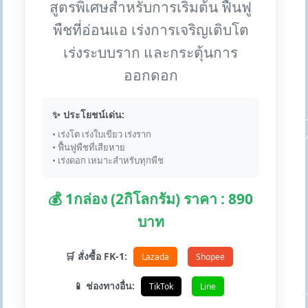
สูตรพิเศษสำหรับการเริ่มต้น ฟื้นฟู
พืชที่อ่อนแอ เร่งการเจริญเติบโต
เร่งระบบราก และกระตุ้นการ
ออกดอก
✨ ประโยชน์เด่น:
• เร่งโต เร่งใบเขียว เร่งราก
• ฟื้นฟูพืชที่เสียหาย
• เร่งดอก เหมาะสำหรับทุกพืช
💰 1กล่อง (2กิโลกรัม) ราคา : 890
บาท
🛒 สั่งซื้อ FK-1:
Lazada
Shopee
📱 ช่องทางอื่น:
TikTok
Line