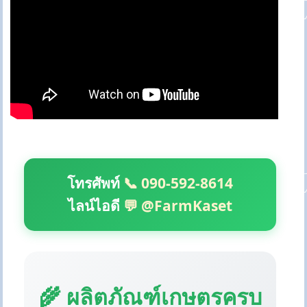
โทรศัพท์
📞 090-592-8614
ไลน์ไอดี
💬 @FarmKaset
🌾 ผลิตภัณฑ์เกษตรครบ