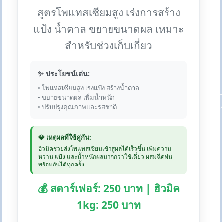
สูตรโพแทสเซียมสูง เร่งการสร้าง
แป้ง น้ำตาล ขยายขนาดผล เหมาะ
สำหรับช่วงเก็บเกี่ยว
✨ ประโยชน์เด่น:
• โพแทสเซียมสูง เร่งแป้ง สร้างน้ำตาล
• ขยายขนาดผล เพิ่มน้ำหนัก
• ปรับปรุงคุณภาพและรสชาติ
💎 เหตุผลที่ใช้คู่กัน:
ฮิวมิคช่วยส่งโพแทสเซียมเข้าสู่ผลได้เร็วขึ้น เพิ่มความ
หวาน แป้ง และน้ำหนักผลมากกว่าใช้เดี่ยว ผสมฉีดพ่น
พร้อมกันได้ทุกครั้ง
💰 สตาร์เฟอร์: 250 บาท | ฮิวมิค
1kg: 250 บาท