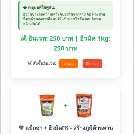
💎 เหตุผลที่ใช้คู่กัน:
ฮิวมิคช่วยลดความเครียดของพืชจากสารเคมี และช่วย
ฟื้นฟูพืชหลังการฉีดพ่นให้แข็งแรงเร็วขึ้น ผสมฉีดพ่น
พร้อมกันได้
💰 อินเวท: 250 บาท | ฮิวมิค 1kg:
250 บาท
🛒 สั่งซื้ออินเวท:
Lazada
Shopee
+
💚 แม็กซ่า + ฮิวมิคFK - สร้างภูมิต้านทาน