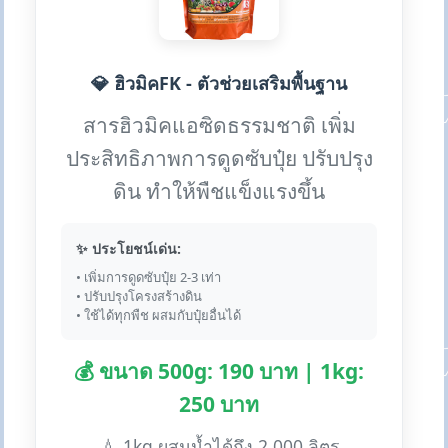
💎 ฮิวมิคFK - ตัวช่วยเสริมพื้นฐาน
สารฮิวมิคแอซิดธรรมชาติ เพิ่ม
ประสิทธิภาพการดูดซับปุ๋ย ปรับปรุง
ดิน ทำให้พืชแข็งแรงขึ้น
✨ ประโยชน์เด่น:
• เพิ่มการดูดซับปุ๋ย 2-3 เท่า
• ปรับปรุงโครงสร้างดิน
• ใช้ได้ทุกพืช ผสมกับปุ๋ยอื่นได้
💰 ขนาด 500g: 190 บาท | 1kg:
250 บาท
💧 1kg ผสมน้ำได้ถึง 2,000 ลิตร