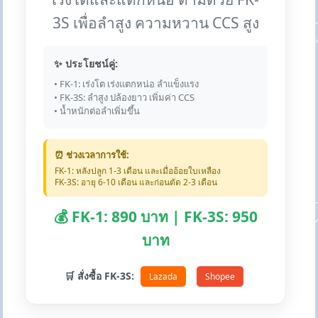
3S เพื่อลำสูง ความหวาน CCS สูง
✨ ประโยชน์คู่:
• FK-1: เร่งโต เร่งแตกหน่อ ลำแข็งแรง
• FK-3S: ลำสูง ปล้องยาว เพิ่มค่า CCS
• น้ำหนักต่อลำเพิ่มขึ้น
⏰ ช่วงเวลาการใช้:
FK-1: หลังปลูก 1-3 เดือน และเมื่ออ้อยใบเหลือง
FK-3S: อายุ 6-10 เดือน และก่อนตัด 2-3 เดือน
💰 FK-1: 890 บาท | FK-3S: 950
บาท
🛒 สั่งซื้อ FK-3S:
Lazada
Shopee