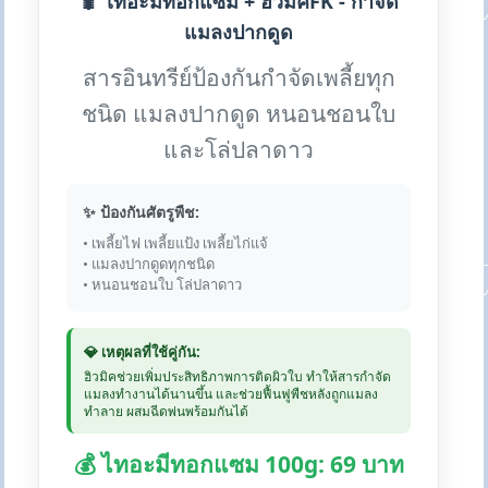
🐛 ไทอะมีทอกแซม + ฮิวมิคFK - กำจัด
แมลงปากดูด
สารอินทรีย์ป้องกันกำจัดเพลี้ยทุก
ชนิด แมลงปากดูด หนอนชอนใบ
และโล่ปลาดาว
✨ ป้องกันศัตรูพืช:
• เพลี้ยไฟ เพลี้ยแป้ง เพลี้ยไก่แจ้
• แมลงปากดูดทุกชนิด
• หนอนชอนใบ โล่ปลาดาว
💎 เหตุผลที่ใช้คู่กัน:
ฮิวมิคช่วยเพิ่มประสิทธิภาพการติดผิวใบ ทำให้สารกำจัด
แมลงทำงานได้นานขึ้น และช่วยฟื้นฟูพืชหลังถูกแมลง
ทำลาย ผสมฉีดพ่นพร้อมกันได้
💰 ไทอะมีทอกแซม 100g: 69 บาท