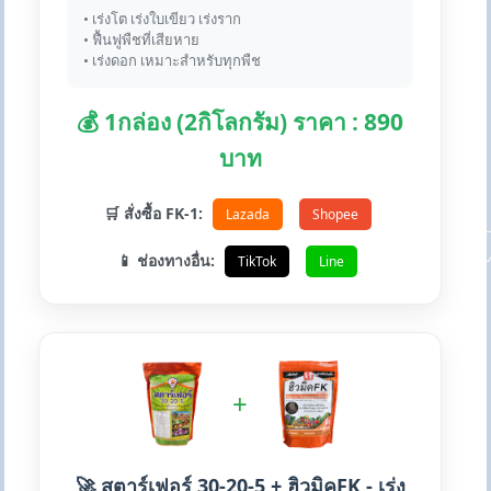
• เร่งโต เร่งใบเขียว เร่งราก
• ฟื้นฟูพืชที่เสียหาย
• เร่งดอก เหมาะสำหรับทุกพืช
💰 1กล่อง (2กิโลกรัม) ราคา : 890
บาท
🛒 สั่งซื้อ FK-1:
Lazada
Shopee
📱 ช่องทางอื่น:
TikTok
Line
+
🚀 สตาร์เฟอร์ 30-20-5 + ฮิวมิคFK - เร่ง