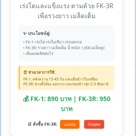
เร่งโตและแข็งแรง ตามด้วย FK-3R
เพื่อรวงยาว เมล็ดเต็ม
✨ ประโยชน์คู่:
• FK-1: เร่งโต เร่งใบเขียว เร่งแตกกอ
• FK-3R: รวงยาว เมล็ดเต็ม น้ำหนัก 1,000 เมล็ดสูง
• เพิ่มผลผลิตต่อไร่
⏰ ช่วงเวลาการใช้:
FK-1: หลังหว่าน 15-45 วัน และเมื่อข้าวใบเหลือง
FK-3R: ช่วงตั้งท้อง ออกรวง และก่อนข้าวสุก 2-3 สัปดาห์
💰 FK-1: 890 บาท | FK-3R: 950
บาท
🛒 สั่งซื้อ FK-3R:
Lazada
Shopee