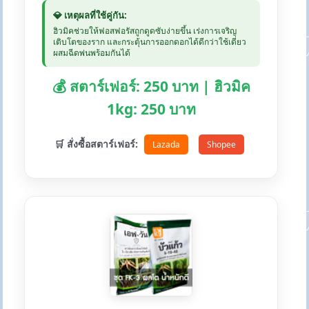
💎 เหตุผลที่ใช้คู่กัน:
ฮิวมิคช่วยให้ฟอสฟอรัสถูกดูดซับง่ายขึ้น เร่งการเจริญ
เติบโตของราก และกระตุ้นการออกดอกได้ดีกว่าใช้เดี่ยว
ผสมฉีดพ่นพร้อมกันได้
💰 สตาร์เฟอร์: 250 บาท | ฮิวมิค
1kg: 250 บาท
🛒 สั่งซื้อสตาร์เฟอร์:
Lazada
Shopee