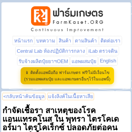
หน้าแรก
บทความ
สินค้า
ตามสินค้า
ติดต่อเรา
Central Lab ห้องปฏิบัติการกลาง
iLab ตรวจดิน
English
รับจ้างผลิตปุ๋ยยาฯOEM
แอพผสมปุ๋ย
📱 ติดตั้งแอพมือถือ ฟาร์มเกษตร ฟรี!ไม่มีเงื่อนไข
(รวมแอพผสมปุ๋ย และแอพเกษตรอื่นๆไว้ในแอพนี้)
<กลับหน้าค้นข้อมูล
แจ้งลิงค์ในเนื้อหาเสีย
กำจัดเชื้อรา สาเหตุของโรค
แอนแทรคโนส ใน พุทรา ไตรโคเด
อร์มา ไตรโคเร็กซ์ ปลอดภัยต่อคน