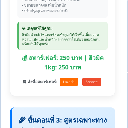
• ขยายขนาดผล เพิ่มน้ำหนัก
• ปรับปรุงคุณภาพและรสชาติ
💎 เหตุผลที่ใช้คู่กัน:
ฮิวมิคช่วยส่งโพแทสเซียมเข้าสู่ผลได้เร็วขึ้น เพิ่มความ
หวาน แป้ง และน้ำหนักผลมากกว่าใช้เดี่ยว ผสมฉีดพ่น
พร้อมกันได้ทุกครั้ง
💰 สตาร์เฟอร์: 250 บาท | ฮิวมิค
1kg: 250 บาท
🛒 สั่งซื้อสตาร์เฟอร์:
Lazada
Shopee
🌾 ขั้นตอนที่ 3: สูตรเฉพาะทาง