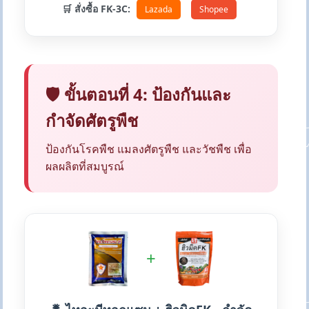
🛒 สั่งซื้อ FK-3C:
Lazada
Shopee
🛡️ ขั้นตอนที่ 4: ป้องกันและ
กำจัดศัตรูพืช
ป้องกันโรคพืช แมลงศัตรูพืช และวัชพืช เพื่อ
ผลผลิตที่สมบูรณ์
+