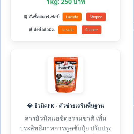
1kg: 250 บาท
🛒 สั่งซื้อสตาร์เฟอร์:
Lazada
Shopee
🛒 สั่งซื้อฮิวมิค:
Lazada
Shopee
💎 ฮิวมิคFK - ตัวช่วยเสริมพื้นฐาน
สารฮิวมิคแอซิดธรรมชาติ เพิ่ม
ประสิทธิภาพการดูดซับปุ๋ย ปรับปรุง