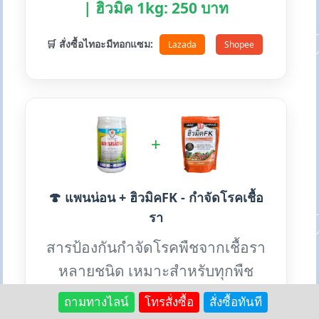
| ฮิวมิค 1kg: 250 บาท
🛒 สั่งซื้อไทอะมีทอกแซม:
Lazada
Shopee
+
🍄 แพนน่อน + ฮิวมิคFK - กำจัดโรคเชื้อ
รา
สารป้องกันกำจัดโรคพืชจากเชื้อรา
หลายชนิด เหมาะสำหรับทุกพืช
ใช้ได้ตลอดปี
ถามทางไลน์
โทรสั่งซื้อ
สั่งซื้อทันที