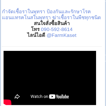
กำจัดเชื้อราในพุทรา
ป้องกันและรักษาโรค
แอนแทรคโนสในพุทรา
ฆ่าเชื้อราในพืชทุกชนิด
สนใจสั่งซื้อสินค้า
โทร
090-592-8614
ไลน์ไอดี
@FarmKaset