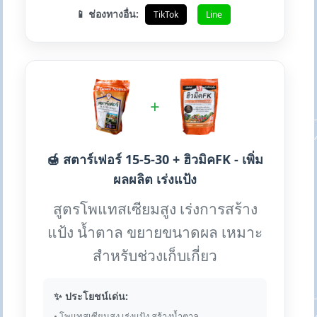
📱 ช่องทางอื่น:
TikTok
Line
+
🍯 สตาร์เฟอร์ 15-5-30 + ฮิวมิคFK - เพิ่ม
ผลผลิต เร่งแป้ง
สูตรโพแทสเซียมสูง เร่งการสร้าง
แป้ง น้ำตาล ขยายขนาดผล เหมาะ
สำหรับช่วงเก็บเกี่ยว
✨ ประโยชน์เด่น:
• โพแทสเซียมสูง เร่งแป้ง สร้างน้ำตาล