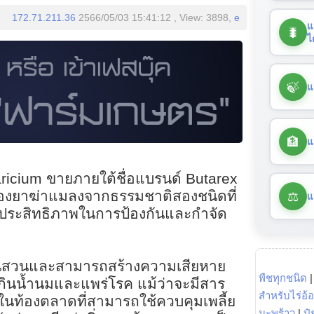
172.71.211.36
2566/05/03 15:41:12 , View: 3898,
e
แ
🐛
ไ
🍃
แ
🏦
แ
icium ขายภายใต้ชื่อแบรนด์ Butarex
⚖️
ของยาฆ่าแมลงจากธรรมชาติสองชนิดที่
แ
ามีประสิทธิภาพในการป้องกันและกำจัด
วไปในสวนและสามารถสร้างความเสียหาย
พืชทุกชนิด
ินน้ำนมและแพร่โรค แม้ว่าจะมีสาร
สำหรับไร่อ้
นท้องตลาดที่สามารถใช้ควบคุมเพลี้ย
มะพร้าว
|
ปุ