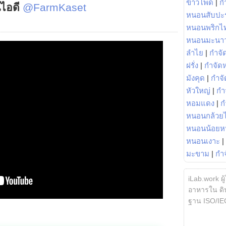
ข้าวโพด
|
ก
์ไอดี
@FarmKaset
หนอนสับปะ
หนอนพริกไ
หนอนมะนา
ลำไย
|
กำจัด
ฝรั่ง
|
กำจัด
มังคุด
|
กำจั
หัวใหญ่
|
กำ
หอมแดง
|
ก
หนอนกล้วยไ
หนอนน้อยห
หนอนเงาะ
|
มะขาม
|
กำ
iLab.work ผู
อาหารใน ดิน
ฐาน ISO/IE