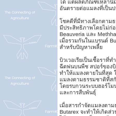
ได้ แต่ผลิตภัณฑ์เหล่านี
อันตรายต่อแมลงที่เป็นป
โชคดีที่มีทางเลือกตามธ
มีประสิทธิภาพโดยไม่ก่อ
Beauveria และ Methhar
เมื่อรวมกันในแบรนด์ Bu
สำหรับปัญหาเพลี้ย
บิวเวอเรียเป็นเชื้อราที
ฉีดพ่นบนพืช สปอร์ของบิ
ทำให้แมลงตายในที่สุด ใ
แมลงตามธรรมชาติที่สก
โดยรบกวนระบบฮอร์โมน
และการสืบพันธุ์
เมื่อสารกำจัดแมลงตามธ
Butarex จะทำให้เกิดส่ว