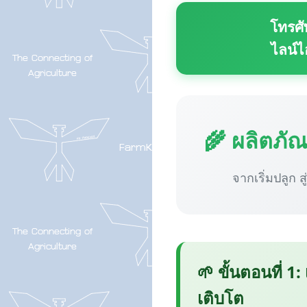
โทรศั
ไลน์ไ
🌾 ผลิตภั
จากเริ่มปลูก ส
🌱 ขั้นตอนที่ 1:
เติบโต