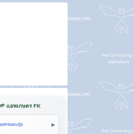
🌱 แอพเกษตร FK
▶
อพFKผสมปุ๋ย