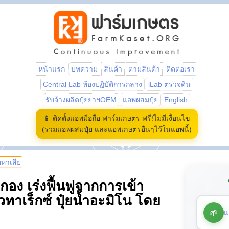
หน้าแรก
บทความ
สินค้า
ตามสินค้า
ติดต่อเรา
Central Lab ห้องปฏิบัติการกลาง
iLab ตรวจดิน
รับจ้างผลิตปุ๋ยยาฯOEM
แอพผสมปุ๋ย
English
📱 ติดตั้งแอพมือถือ ฟาร์มเกษตร ฟรี!ไม่มีเงื่อนไข
(รวมแอพผสมปุ๋ย และแอพเกษตรอื่นๆไว้ในแอพนี้)
้อหาเสีย
กอง เร่งฟื้นฟูจากการเข้า
ทาเร็กซ์ ปุ๋ยน้ำอะมิโน โดย
🌱
แ