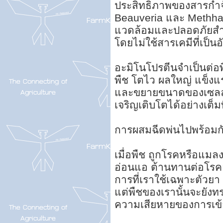
ประสิทธิภาพของสารกำจ
Beauveria และ Methharic
แวดล้อมและปลอดภัยสำห
โดยไม่ใช้สารเคมีที่เป็น
อะมิโนโปรตีนจำเป็นต่อ
พืช โตไว ผลใหญ่ แข็งแ
และขยายขนาดของเซลล์เน
เจริญเติบโตได้อย่างเต็มท
การผสมฉีดพ่นไปพร้อมกั
เมื่อพืช ถูกโรคหรือแมล
อ่อนแอ ต้านทานต่อโรคแ
การที่เราใช้เฉพาะตัวย
แต่พืชของเรานั้นจะยังทร
ความเสียหายของการเข