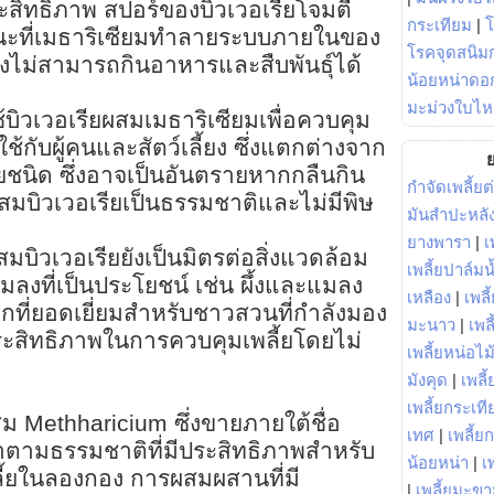
ะสิทธิภาพ สปอร์ของบิวเวอเรียโจมตี
กระเทียม
|
ะที่เมธาริเซียมทำลายระบบภายในของ
โรคจุดสนิมก
ลงไม่สามารถกินอาหารและสืบพันธุ์ได้
น้อยหน่าดอก
มะม่วงใบไห
้บิวเวอเรียผสมเมธาริเซียมเพื่อควบคุม
ช้กับผู้คนและสัตว์เลี้ยง ซึ่งแตกต่างจาก
ย
นิด ซึ่งอาจเป็นอันตรายหากกลืนกิน
กำจัดเพลี้ยต
สมบิวเวอเรียเป็นธรรมชาติและไม่มีพิษ
มันสำปะหลั
ยางพารา
|
เ
มบิวเวอเรียยังเป็นมิตรต่อสิ่งแวดล้อม
เพลี้ยปาล์มน
แมลงที่เป็นประโยชน์ เช่น ผึ้งและแมลง
เหลือง
|
เพลี
ือกที่ยอดเยี่ยมสำหรับชาวสวนที่กำลังมอง
มะนาว
|
เพล
ประสิทธิภาพในการควบคุมเพลี้ยโดยไม่
เพลี้ยหน่อไม้
มังคุด
|
เพลี้
เพลี้ยกระเที
สม Methharicium ซึ่งขายภายใต้ชื่อ
เทศ
|
เพลี้ย
หาตามธรรมชาติที่มีประสิทธิภาพสำหรับ
น้อยหน่า
|
เ
ี้ยในลองกอง การผสมผสานที่มี
|
เพลี้ยมะข