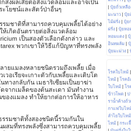
้มักส่งผลเสียต่อสิ่งแวดล้อมและอาจเป็น
|
ปุ๋ยถั่วเหลือ
ระโยชน์และสัตว์ป่าอื่นๆ
มะนาว
|
ปุ๋ย
ไม้ฝรั่ง
|
ปุ๋ย
รรมชาติที่สามารถควบคุมเพลี้ยได้อย่าง
ฝรั่ง
|
ปุ๋ยหอ
ให้เกิดอันตรายต่อสิ่งแวดล้อม
หอมแดง
|
ป
icium เป็นสองตัวเลือกดังกล่าว และ
อินทผลัม
|
ป
tarex พวกเขาให้วิธีแก้ปัญหาที่ทรงพลัง
ปุ๋ยมะม่วง
|
่ทำลายแมลงหลายชนิดรวมถึงเพลี้ย เมื่อ
โรคใบไหม้
วเวอเรียจะเกาะตัวกับเพลี้ยและเติบโต
ไหม้
|
โรคอ้
นทางกลับกัน เมธาริเซียมเป็นยาฆ่า
ใบไหม้
|
โร
ัดจากเมล็ดของต้นสะเดา มันทำงาน
ข้าวโพด
|
ป
ของแมลง ทำให้ยากต่อการให้อาหาร
ราน้ำค้างถั่
กาแฟใบไหม
ลำไยใบไหม้
รรมชาติทั้งสองชนิดนี้รวมกันใน
ไหม้
|
กระเจ
นผสมที่ทรงพลังซึ่งสามารถควบคุมเพลี้ย
|
มันฝรั่งใบใ