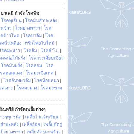
ยาเคมี กำจัดโรคพืช
|
โรคทุเรียน
|
โรคมันสำปะหลัง
|
รคข้าว
|
โรคยางพารา
|
โรค
รคข้าวโพด
|
โรคปาล์ม
|
โรค
รคถั่วเหลือง
|
พริกไทยใบไหม้
|
โรคมะนาว
|
โรคส้ม
|
โรคลำไย
|
คหน่อไม้ฝรั่ง
|
โรคกระเจี๊ยบเขียว
|
โรคมันฝรั่ง
|
โรคหอม
|
โรค
โรคหอมแดง
|
โรคมะเขือเทศ
|
|
โรคอินทผาลัม
|
โรคน้อยหน่า
|
รคเงาะ
|
โรคมะม่วง
|
โรคมะขาม
อินทรีย์ กำจัดเพลี้ยต่างๆ
่างๆทุกชนิด
|
เพลี้ยไก่แจ้ทุเรียน
|
ันสำปะหลัง
|
เพลี้ยอ้อย
|
เพลี้ยศัตรู
ยแป้งยางพารา
|
เพลี้ยศัตรูมะพร้าว
|