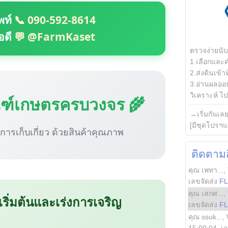
พท์
📞 090-592-8614
อดี
💬 @FarmKaset
ตรวจง่ายนั
1.เลือกและ
2.ส่งดินเข้า
3.อ่านผลออน
วิเคราะห์ ไปต
ณฑ์เกษตรครบวงจร 🌾
→เริ่มกันเล
[มีชุดโปรฯแ
ู่การเก็บเกี่ยว ด้วยสินค้าคุณภาพ
ติดตามสิ
คุณ เพทา...
,
เลขจัดส่ง
F
คุณ เสกศ...
,
 เริ่มต้นและเร่งการเจริญ
เลขจัดส่ง
F
คุณ ssuk...
,
15:00:04
, เ