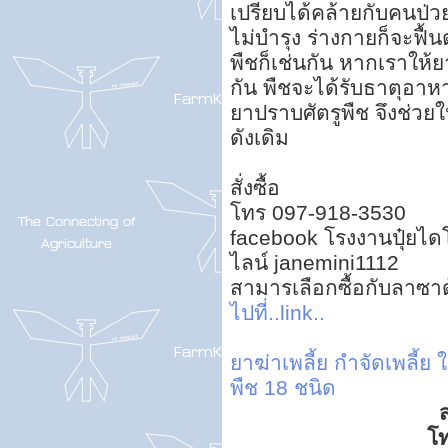
เปรียบได้คล้ายกับคนป่
ไม่บำรุง ร่างกายก็จะฟื้
พืชก็เช่นกัน หากเราให
กัน พืชจะได้รับธาตุอาห
ยาปราบศัตรูพืช จึงช่วยใ
ดังเดิม
สั่งซื้อ
โทร 097-918-3530
facebook โรงงานปุ๋ยไดโ
ไลน์ janemini1112
สามารเลือกซื้อกับลาซา
ไปที่..link..
ยาฆ่าเพลี้ย
กำจัดเพลี้ย
พืช 18 ชนิด
ส
โ