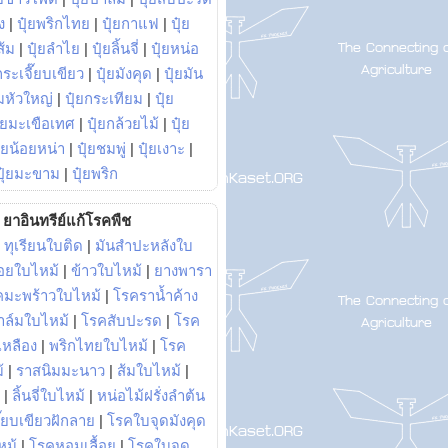
ง
|
ปุ๋ยพริกไทย
|
ปุ๋ยกาแฟ
|
ปุ๋ย
ส้ม
|
ปุ๋ยลำไย
|
ปุ๋ยลิ้นจี่
|
ปุ๋ยหน่อ
กระเจี๊ยบเขียว
|
ปุ๋ยมังคุด
|
ปุ๋ยมัน
มหัวใหญ่
|
ปุ๋ยกระเทียม
|
ปุ๋ย
ุ๋ยมะเขือเทศ
|
ปุ๋ยกล้วยไม้
|
ปุ๋ย
ุ๋ยน้อยหน่า
|
ปุ๋ยชมพู่
|
ปุ๋ยเงาะ
|
ปุ๋ยมะขาม
|
ปุ๋ยพริก
ยาอินทรีย์แก้โรคพืช
|
ทุเรียนใบติด
|
มันสำปะหลังใบ
อยใบไหม้
|
ข้าวใบไหม้
|
ยางพารา
คมะพร้าวใบไหม้
|
โรคราน้ำค้าง
าล์มใบไหม้
|
โรคสับปะรด
|
โรค
วเหลือง
|
พริกไทยใบไหม้
|
โรค
้
|
ราสนิมมะนาว
|
ส้มใบไหม้
|
|
ลิ้นจี่ใบไหม้
|
หน่อไม้ฝรั่งลำต้น
ี๊ยบเขียวฝักลาย
|
โรคใบจุดมังคุด
หม้
|
โรคหอมเลื้อย
|
โรคใบจุด