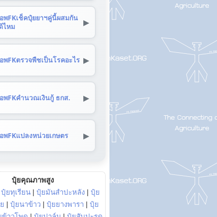
อพFKเช็คปุ๋ยยาฯคู่นี้ผสมกัน
▶
ด้ไหม
▶
อพFKตรวจพืชเป็นโรคอะไร
▶
อพFKคำนวณเงินกู้ ธกส.
▶
อพFKแปลงหน่วยเกษตร
ปุ๋ยคุณภาพสูง
|
ปุ๋ยทุเรียน
|
ปุ๋ยมันสำปะหลัง
|
ปุ๋ย
อย
|
ปุ๋ยนาข้าว
|
ปุ๋ยยางพารา
|
ปุ๋ย
๋ยข้าวโพด
|
ปุ๋ยปาล์ม
|
ปุ๋ยสับปะรด