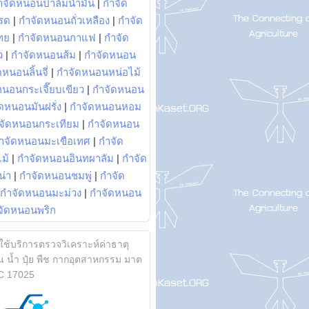
ำจัดหนอนปาล์มน้ำมัน
|
กำจัด
รด
|
กำจัดหนอนถั่วเหลือง
|
กำจัด
ทย
|
กำจัดหนอนกาแฟ
|
กำจัด
ว
|
กำจัดหนอนส้ม
|
กำจัดหนอน
หนอนลิ้นจี่
|
กำจัดหนอนหน่อไม้
หนอนกระเจี๊ยบเขียว
|
กำจัดหนอน
ดหนอนมันฝรั่ง
|
กำจัดหนอนหอม
จัดหนอนกระเทียม
|
กำจัดหนอน
ำจัดหนอนมะเขือเทศ
|
กำจัด
ม้
|
กำจัดหนอนอินทผาลัม
|
กำจัด
น่า
|
กำจัดหนอนชมพู่
|
กำจัด
กำจัดหนอนมะม่วง
|
กำจัดหนอน
จัดหนอนพริก
้ใช้บริการตรวจวิเคราะห์ค่าธาตุ
 น้ำ ปุ๋ย พืช กากอุตสาหกรรม มาต
C 17025