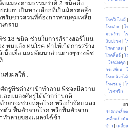
ัดแมลงตามธรรมชาติ 2 ชนิดคือ
ium เป็นทางเลือกที่เป็นมิตรต่อสิ่ง
รับชาวสวนที่ต้องการควบคุมเพลี้ย
โรคใบไหม้
อันตราย
โรคอ้อย
|
โ
มะพร้าว
|
โ
พืช 18 ชนิด ช่วนในการส้รางฮอร์โมน
สับปะรด
|
โ
รง ทนแล้ง ทนโรค ทำไห้เกิดการสร้าง
โรคกาแฟ
|
ื้อเยื่อ และพัฒนาส่วนต่างๆของพืช
โรคลิ้นจี่
|
โร
ี่
|
โรคมังคุด
กระเทียม
|
นส่งผลให้..
โรคกล้วยไม้
โรคชมพู่
|
โ
งศัตรูพืชต่างๆเข้าทำลาย พืชจะมีความ
|
โรคพริก
ละแมลงศัตรูได้ต่ำกว่าปกติ
า ตัวยาจะช่วยหยุดโรค หรือกำจัดแมลง
ยา
งตัว ฟื้นตัวจากโรค หรือฟื้นตัวจาก
กำจัดเพลี้ยต
้าทำลายของแมลงได้ช้า
เพลี้ยแป้งม
ข้าว
|
เพลี้