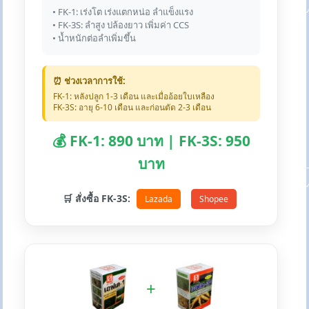
• FK-1: เร่งโต เร่งแตกหน่อ ลำแข็งแรง
• FK-3S: ลำสูง ปล้องยาว เพิ่มค่า CCS
• น้ำหนักต่อลำเพิ่มขึ้น
⏰ ช่วงเวลาการใช้:
FK-1: หลังปลูก 1-3 เดือน และเมื่ออ้อยใบเหลือง
FK-3S: อายุ 6-10 เดือน และก่อนตัด 2-3 เดือน
💰 FK-1: 890 บาท | FK-3S: 950
บาท
🛒 สั่งซื้อ FK-3S:
Lazada
Shopee
+