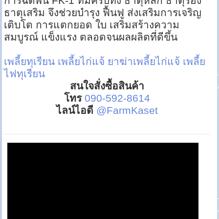
การฉีดพ่น FK-1 ที่มีครบทั้ง ธาตุหลัก ธาตุรอง
ธาตุเสริม จึงช่วยบำรุง ฟื้นฟู ส่งเสริมการเจริญ
เติบโต การแตกยอด ใบ เสริมสร้างความ
สมบูรณ์ แข็งแรง ตลอดจนผลผลิตที่ดีขึ้น
เพลี้ยทุเรียน
เพลี้ยไก่แจ้
ยาฆ่าเพลี้ยไก่แจ้
เพลี้ย
ไฟทุเรียน
สนใจสั่งซื้อสินค้า
โทร
090-592-8614
ไลน์ไอดี
@FarmKaset