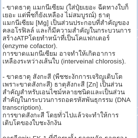
- ขาดธาตุ แมกนีเซียม (ใส่ปุ๋ยเยอะ ฉีดทางใบก็
เยอะ แต่พืชก็ยังเหลือง ไม่สมบูรณ์) ธาตุ
แมกนีเซียม [Mg] เป็นส่วนประกอบที่สำคัญของ
คลอโรฟิลล์ และก็มีความสำคัญในกระบวนการ
สร้างATPโดยทำหน้าที่เป็นโคแฟกเตอร์
(enzyme cofactor).
การขาดแมกนีเซียม อาจทำให้เกิดอาการ
เหลืองระหว่างเส้นใบ (interveinal chlorosis).
- ขาดธาตุ สังกะสี (พืชชะงักการเจริญเติบโต
เพราะขาดสังกะสี) ธาตุสังกะสี [Zn] เป็นส่วน
สำคัญสำหรับเอนไซม์หลายชนิดและเป็นส่วน
สำคัญในกระบวนการถอดรหัสพันธุกรรม (DNA
transcription).
การขาดสังกะสี โดยทั่วไปแล้วจะทำให้การ
เติบโตของใบชะงักงัน