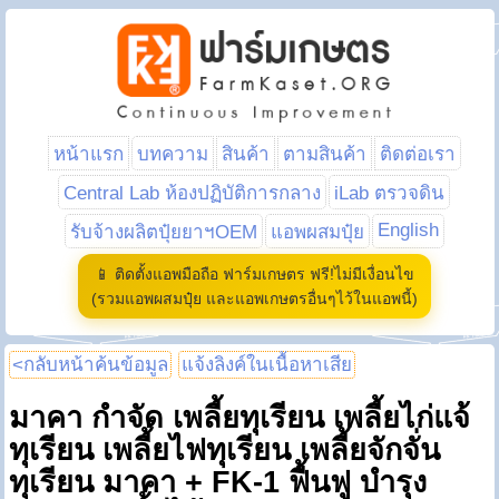
หน้าแรก
บทความ
สินค้า
ตามสินค้า
ติดต่อเรา
Central Lab ห้องปฏิบัติการกลาง
iLab ตรวจดิน
English
รับจ้างผลิตปุ๋ยยาฯOEM
แอพผสมปุ๋ย
📱 ติดตั้งแอพมือถือ ฟาร์มเกษตร ฟรี!ไม่มีเงื่อนไข
(รวมแอพผสมปุ๋ย และแอพเกษตรอื่นๆไว้ในแอพนี้)
<กลับหน้าค้นข้อมูล
แจ้งลิงค์ในเนื้อหาเสีย
มาคา กำจัด เพลี้ยทุเรียน เพลี้ยไก่แจ้
ทุเรียน เพลี้ยไฟทุเรียน เพลี้ยจักจั่น
ทุเรียน มาคา + FK-1 ฟื้นฟู บำรุง