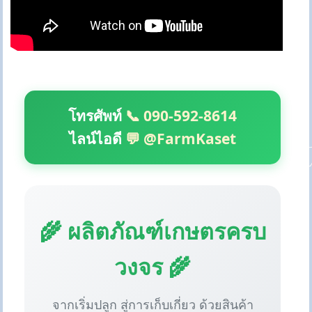
โทรศัพท์
📞 090-592-8614
ไลน์ไอดี
💬 @FarmKaset
🌾 ผลิตภัณฑ์เกษตรครบ
วงจร 🌾
จากเริ่มปลูก สู่การเก็บเกี่ยว ด้วยสินค้า