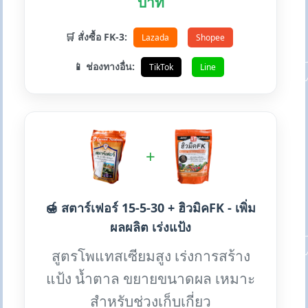
บาท
🛒 สั่งซื้อ FK-3:
Lazada
Shopee
📱 ช่องทางอื่น:
TikTok
Line
+
🍯 สตาร์เฟอร์ 15-5-30 + ฮิวมิคFK - เพิ่ม
ผลผลิต เร่งแป้ง
สูตรโพแทสเซียมสูง เร่งการสร้าง
แป้ง น้ำตาล ขยายขนาดผล เหมาะ
สำหรับช่วงเก็บเกี่ยว