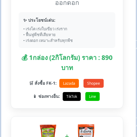
ออกดอก
✨ ประโยชน์เด่น:
• เร่งโต เร่งใบเขียว เร่งราก
• ฟื้นฟูพืชที่เสียหาย
• เร่งดอก เหมาะสำหรับทุกพืช
💰 1กล่อง (2กิโลกรัม) ราคา : 890
บาท
🛒 สั่งซื้อ FK-1:
Lazada
Shopee
📱 ช่องทางอื่น:
TikTok
Line
+