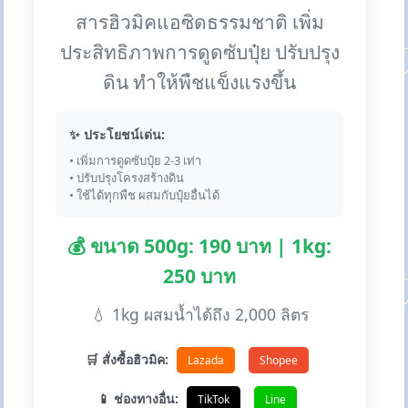
สารฮิวมิคแอซิดธรรมชาติ เพิ่ม
ประสิทธิภาพการดูดซับปุ๋ย ปรับปรุง
ดิน ทำให้พืชแข็งแรงขึ้น
✨ ประโยชน์เด่น:
• เพิ่มการดูดซับปุ๋ย 2-3 เท่า
• ปรับปรุงโครงสร้างดิน
• ใช้ได้ทุกพืช ผสมกับปุ๋ยอื่นได้
💰 ขนาด 500g: 190 บาท | 1kg:
250 บาท
💧 1kg ผสมน้ำได้ถึง 2,000 ลิตร
🛒 สั่งซื้อฮิวมิค:
Lazada
Shopee
📱 ช่องทางอื่น:
TikTok
Line