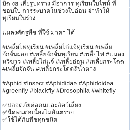
บิด งอ เสียรูปทราง มีอาการ ทุเรียนใบไหม้ ที่
ขอบใบ การระบาดในช่วงใบอ่อน จำทำให้
ทุเรียนใบร่วง
แมลงศัตรูพืช ที่ใช้ มาคา ได้
#เพลี้ยไฟทุเรียน #เพลี้ยไก่แจ้ทุเรียน #เพลี้ย
จักจั่นฝอย #เพลี้ยจักจั่นทุเรียน #เพลี้ยไฟ #แมลง
หวี่ขาว #เพลี้ยไก่แจ้ #เพลี้ยอ่อน #เพลี้ยกระโดด
#เพลี้ยจักจั่น #เพลี้ยกระโดดสีน้ำตาล
#Aphid #Insect #Aphididae #Aphidoidea
#greenfly #blackfly #Drosophila #whitefly
✅ปลอดภัยต่อคนและสัตว์เลี้ยง
✅ฉีดพ่นต่อเนื่องไม่อันตราย
✅ใช้ได้กับพืชทุกชนิด