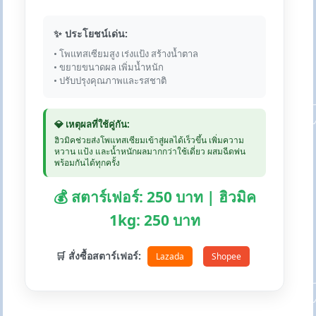
✨ ประโยชน์เด่น:
• โพแทสเซียมสูง เร่งแป้ง สร้างน้ำตาล
• ขยายขนาดผล เพิ่มน้ำหนัก
• ปรับปรุงคุณภาพและรสชาติ
💎 เหตุผลที่ใช้คู่กัน:
ฮิวมิคช่วยส่งโพแทสเซียมเข้าสู่ผลได้เร็วขึ้น เพิ่มความ
หวาน แป้ง และน้ำหนักผลมากกว่าใช้เดี่ยว ผสมฉีดพ่น
พร้อมกันได้ทุกครั้ง
💰 สตาร์เฟอร์: 250 บาท | ฮิวมิค
1kg: 250 บาท
🛒 สั่งซื้อสตาร์เฟอร์:
Lazada
Shopee