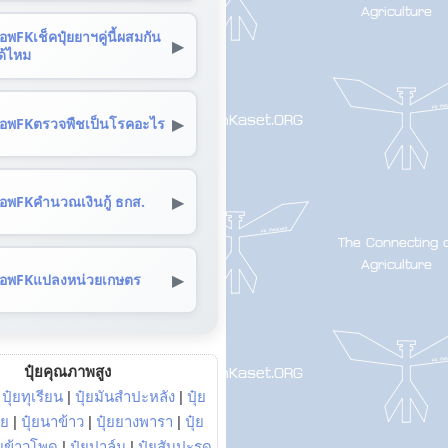
อพFKเช็คปุ๋ยยาฯคู่นี้ผสมกัน
▶
ด้ไหม
▶
อพFKตรวจพืชเป็นโรคอะไร
▶
อพFKคำนวณเงินกู้ ธกส.
▶
อพFKแปลงหน่วยเกษตร
ปุ๋ยคุณภาพสูง
|
ปุ๋ยทุเรียน
|
ปุ๋ยมันสำปะหลัง
|
ปุ๋ย
อย
|
ปุ๋ยนาข้าว
|
ปุ๋ยยางพารา
|
ปุ๋ย
๋ยข้าวโพด
|
ปุ๋ยปาล์ม
|
ปุ๋ยสับปะรด