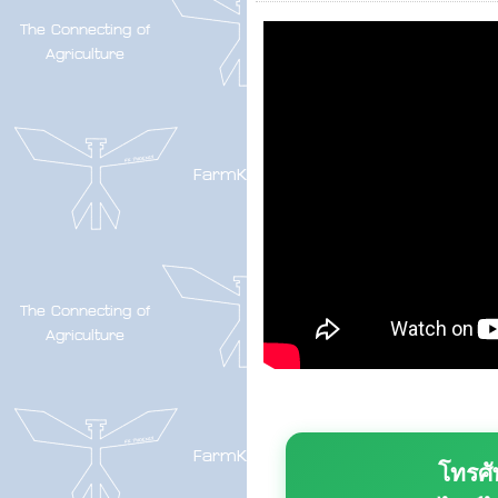
โทรศั