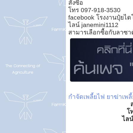
สั่งซื้อ
โทร 097-918-3530
facebook โรงงานปุ๋ยไดโ
ไลน์ janemini1112
สามารเลือกซื้อกับลาซา
กำจัดเพลี้ยไฟ
ยาฆ่าเพล
ส
โ
ไลน