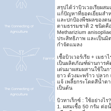
สรุปได้ว่าบิวเวอเรียผสม
แก้ปัญหาที่ยอดเยี่ยมสำห
และปกป้องพืชผลของตน ด
ตามธรรมชาติ 2 ชนิดคื
Metharizium anisopliae 
ประสิทธิภาพ และเป็นมิ
กำจัดแมลง
เชื้อบิวเวอร์เรีย + เมธา
เป็นผลิตภัณฑ์ผ่านการคัด
เด่นมาผสมผสานใช้ในการ
ยาว ด้วงมะพร้าว ปลวก เพลี
แจ้ เพลี้ยกระโดดสีน้ำ
เป็นต้น
บิวทาเร็กซ์ : ใช้อย่างไร
1. ผสมเชื้อ 50 กรัม ต่อน