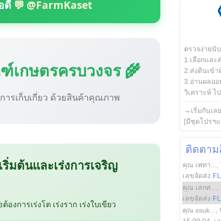
อดี
💬 @FarmKaset
ตรวจง่ายนั
1.เลือกและ
ณฑ์เกษตรครบวงจร 🌾
2.ส่งดินเข้า
3.อ่านผลออน
วิเคราะห์ ไปต
ู่การเก็บเกี่ยว ด้วยสินค้าคุณภาพ
→เริ่มกันเล
[มีชุดโปรฯแ
ติดตามสิ
 เริ่มต้นและเร่งการเจริญ
คุณ เพทา...
,
เลขจัดส่ง
F
คุณ เสกศ...
,
เลขจัดส่ง
F
ือต้องการเร่งโต เร่งราก เร่งใบเขียว
คุณ ssuk...
,
15:00:04
, เ