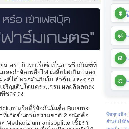
แ
🐛
ไ
🍃
แ
🏦
แ
ซียม ตรา บิวทาเร็กซ์ เป็นสารชีวภัณฑ์ที่
นและกำจัดเพลี้ยไฟ เพลี้ยไฟเป็นแมลง
มะลิได้ พวกมันกินใบ ลำต้น และดอก
⚖️
แ
ารเจริญเติบโตแคระแกรน ผลผลิตลดลง
พืชลดลง
ium หรือที่รู้จักกันในชื่อ Butarex
พืชทุกชนิด
าที่เกิดขึ้นตามธรรมชาติ 2 ชนิดคือ
สำหรับไร่อ้
 Metharizium anisopliae เชื้อรา
มะพร้าว
|
ปุ