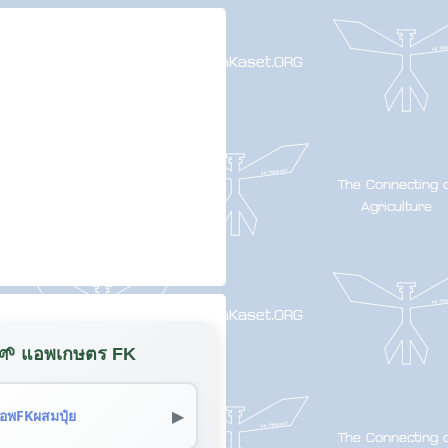
🌱 แอพเกษตร FK
▶
อพFKผสมปุ๋ย