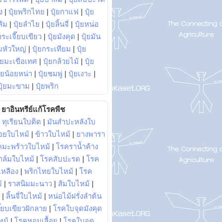
ง
|
ปุ๋ยพริกไทย
|
ปุ๋ยกาแฟ
|
ปุ๋ย
ส้ม
|
ปุ๋ยลำไย
|
ปุ๋ยลิ้นจี่
|
ปุ๋ยหน่อ
กระเจี๊ยบเขียว
|
ปุ๋ยมังคุด
|
ปุ๋ยมัน
มหัวใหญ่
|
ปุ๋ยกระเทียม
|
ปุ๋ย
ุ๋ยมะเขือเทศ
|
ปุ๋ยกล้วยไม้
|
ปุ๋ย
ุ๋ยน้อยหน่า
|
ปุ๋ยชมพู่
|
ปุ๋ยเงาะ
|
ปุ๋ยมะขาม
|
ปุ๋ยพริก
ยาอินทรีย์แก้โรคพืช
|
ทุเรียนใบติด
|
มันสำปะหลังใบ
อยใบไหม้
|
ข้าวใบไหม้
|
ยางพารา
คมะพร้าวใบไหม้
|
โรคราน้ำค้าง
าล์มใบไหม้
|
โรคสับปะรด
|
โรค
วเหลือง
|
พริกไทยใบไหม้
|
โรค
้
|
ราสนิมมะนาว
|
ส้มใบไหม้
|
|
ลิ้นจี่ใบไหม้
|
หน่อไม้ฝรั่งลำต้น
ี๊ยบเขียวฝักลาย
|
โรคใบจุดมังคุด
หม้
|
โรคหอมเลื้อย
|
โรคใบจุด