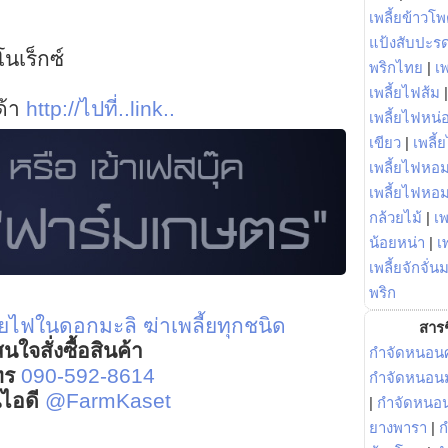
เพลี้ยข้าวโ
แป้งสับปะร
นเร็กซ์
พริกไทย
|
เ
เพลี้ยไฟส้ม
ด้า
http://ไปที่..link..
เพลี้ยไฟหน่อ
เขียว
|
เพลี้
เพลี้ยไฟหอม
เพลี้ยไฟหอ
กล้วยไม้
|
เพ
น้อยหน่า
|
เ
เพลี้ยจักจั่น
พริก
ี้ยไฟในดอกมะลิ
ฆ่าเพลี้ยทุกชนิด
สารช
นใจสั่งซื้อสินค้า
กำจัดหนอนศ
ทร
090-592-8614
กำจัดหนอนม
์ไอดี
@FarmKaset
|
กำจัดหนอ
ยางพารา
|
ก