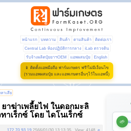
หน้าแรก
บทความ
สินค้า
ตามสินค้า
ติดต่อเรา
Central Lab ห้องปฏิบัติการกลาง
iLab ตรวจดิน
รับจ้างผลิตปุ๋ยยาฯOEM
แอพผสมปุ๋ย
English
📱 ติดตั้งแอพมือถือ ฟาร์มเกษตร ฟรี!ไม่มีเงื่อนไข
(รวมแอพผสมปุ๋ย และแอพเกษตรอื่นๆไว้ในแอพนี้)
้อหาเสีย
 ยาฆ่าเพลี้ยไฟ ในดอกมะลิ
วทาเร็กซ์ โดย ไดโนเร็กซ์
🌱
แ
172.70.93.19
2566/01/30 13:13:35 , View: 4148,
e