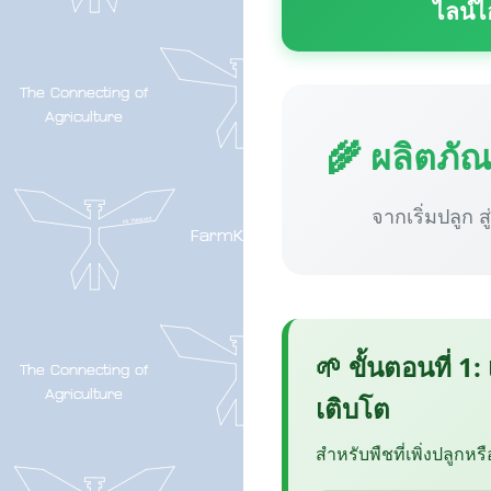
ไลน์ไ
🌾 ผลิตภั
จากเริ่มปลูก ส
🌱 ขั้นตอนที่ 1:
เติบโต
สำหรับพืชที่เพิ่งปลูกหร