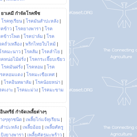
ยาเคมี กำจัดโรคพืช
|
โรคทุเรียน
|
โรคมันสำปะหลัง
|
รคข้าว
|
โรคยางพารา
|
โรค
รคข้าวโพด
|
โรคปาล์ม
|
โรค
รคถั่วเหลือง
|
พริกไทยใบไหม้
|
โรคมะนาว
|
โรคส้ม
|
โรคลำไย
|
คหน่อไม้ฝรั่ง
|
โรคกระเจี๊ยบเขียว
|
โรคมันฝรั่ง
|
โรคหอม
|
โรค
โรคหอมแดง
|
โรคมะเขือเทศ
|
|
โรคอินทผาลัม
|
โรคน้อยหน่า
|
รคเงาะ
|
โรคมะม่วง
|
โรคมะขาม
อินทรีย์ กำจัดเพลี้ยต่างๆ
่างๆทุกชนิด
|
เพลี้ยไก่แจ้ทุเรียน
|
ันสำปะหลัง
|
เพลี้ยอ้อย
|
เพลี้ยศัตรู
ยแป้งยางพารา
|
เพลี้ยศัตรูมะพร้าว
|