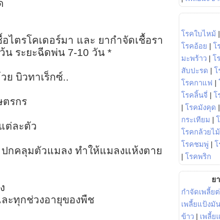
ด
โรคใบไหม้
ชื้อไตรโคเดอร์มา และ ยากำจัดเชื้อรา
โรคอ้อย
|
โ
้น ระยะฉีดพ่น 7-10 วัน *
มะพร้าว
|
โ
สับปะรด
|
โ
ย บิวทาเร็กซ์..
โรคกาแฟ
|
โรคลิ้นจี่
|
โร
กษตรกร
|
โรคมังคุด
ล
กระเทียม
|
แต่ละตัว
โรคกล้วยไม้
โรคชมพู่
|
โ
ง ปกคลุมตัวแมลง ทำให้แมลงแห้งตาย
|
โรคพริก
ยา
อง
กำจัดเพลี้ยต
 และทุกช่วงอายุของพืช
เพลี้ยแป้งม
ข้าว
|
เพลี้