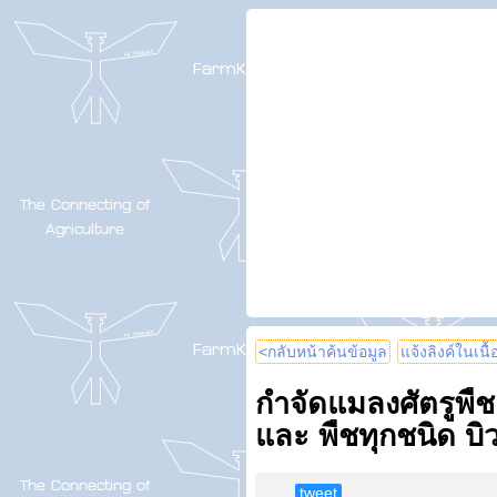
<กลับหน้าค้นข้อมูล
แจ้งลิงค์ในเนื
กำจัดแมลงศัตรูพืช
และ พืชทุกชนิด บิ
tweet