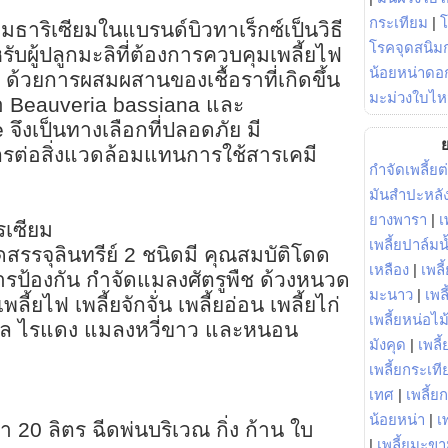
กระเทียม
|
เมธาริเซียมในแบรนด์บิวทาเร็กซ์เป็นวิธี
โรคจุดสนิมก
รับผู้ปลูกมะลิที่ต้องการควบคุมเพลี้ยไฟ
น้อยหน่าดอก
้วยการผสมผสานของเชื้อราที่เกิดขึ้น
มะม่วงใบไห
อ Beauveria bassiana และ
จึงเป็นทางเลือกที่ปลอดภัย มี
ย
ตรต่อสิ่งแวดล้อมแทนการใช้สารเคมี
กำจัดเพลี้ยต
มันสำปะหลั
ยางพารา
|
เ
ไรเซียม
เพลี้ยปาล์มน
สรรจุลินทรีย์ 2 ชนิดมี คุณสมบัติโดด
เหลือง
|
เพลี
ป้องกัน กำจัดแมลงศัตรูพืช ด้วงหนวด
มะนาว
|
เพล
้ยไฟ เพลี้ยจักจั่น เพลี้ยอ่อน เพลี้ยไก่
เพลี้ยหน่อไม้
ตาล ไรแดง แมลงหวี่ขาว และหนอน
มังคุด
|
เพลี้
เพลี้ยกระเที
เทศ
|
เพลี้ย
?
น้อยหน่า
|
เ
้ำ 20 ลิตร ฉีดพ่นบริเวณ กิ่ง ก้าน ใบ
|
เพลี้ยมะข