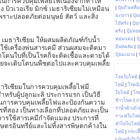
ูงในการควบคุมเพลี้ยไฟเนื่องจากทำให้
|
ปุ๋ยถั่วเหลือ
บิวเวอเรีย มิกซ์ เมธาริเซียมไม่เหมือน
มะนาว
|
ปุ๋ย
ราะปลอดภัยต่อมนุษย์ สัตว์ และสิ่ง
ไม้ฝรั่ง
|
ปุ๋ย
ฝรั่ง
|
ปุ๋ยหอ
หอมแดง
|
ป
์ เมธาริเซียม ให้ผสมผลิตภัณฑ์กับน้ำ
อินทผลัม
|
ป
ช้เครื่องพ่นสารเคมี ส่วนผสมจะติดมา
ปุ๋ยมะม่วง
|
มาโดนใบที่เป็นโรคก็จะติดเชื้อและตายได้
รียจะเติบโตบนพืชต่อไปและควบคุมเพลี้ย
โรคใบไหม้
ไหม้
|
โรคอ้
าริเซียมในการควบคุมเพลี้ยไฟมี
ใบไหม้
|
โร
รับผู้ปลูกมะลิ ประการแรก เป็นวิธี
ข้าวโพด
|
ป
งในการควบคุมเพลี้ยไฟและป้องกันความ
ราน้ำค้างถั่
ที่สอง เป็นทางเลือกที่ปลอดภัยและเป็น
กาแฟใบไหม
การใช้สารเคมีกำจัดแมลง ประการที่
ลำไยใบไหม้
รอินทรีย์และไม่ทิ้งสารพิษตกค้างใน
ไหม้
|
กระเจ
|
มันฝรั่งใบใ