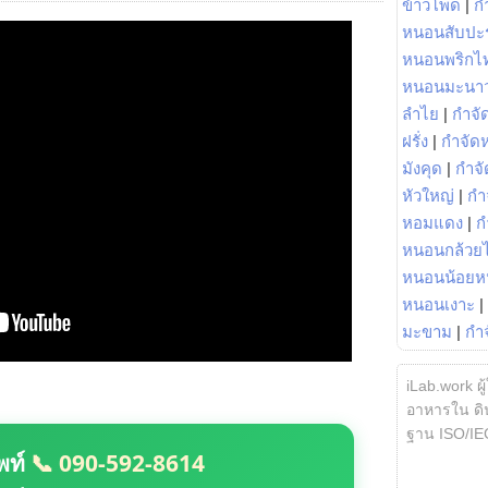
ข้าวโพด
|
ก
หนอนสับปะ
หนอนพริกไ
หนอนมะนา
ลำไย
|
กำจัด
ฝรั่ง
|
กำจัด
มังคุด
|
กำจั
หัวใหญ่
|
กำ
หอมแดง
|
ก
หนอนกล้วยไ
หนอนน้อยห
หนอนเงาะ
|
มะขาม
|
กำ
iLab.work ผู
อาหารใน ดิน
ฐาน ISO/IE
พท์
📞 090-592-8614