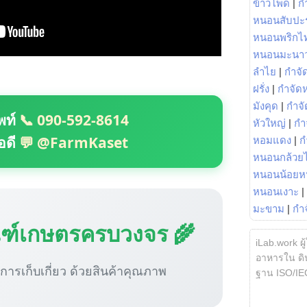
ข้าวโพด
|
ก
หนอนสับปะ
หนอนพริกไ
หนอนมะนา
ลำไย
|
กำจัด
ฝรั่ง
|
กำจัด
มังคุด
|
กำจั
พท์
📞 090-592-8614
หัวใหญ่
|
กำ
อดี
💬 @FarmKaset
หอมแดง
|
ก
หนอนกล้วยไ
หนอนน้อยห
หนอนเงาะ
|
มะขาม
|
กำ
ณฑ์เกษตรครบวงจร 🌾
iLab.work ผู
อาหารใน ดิน
ู่การเก็บเกี่ยว ด้วยสินค้าคุณภาพ
ฐาน ISO/IE