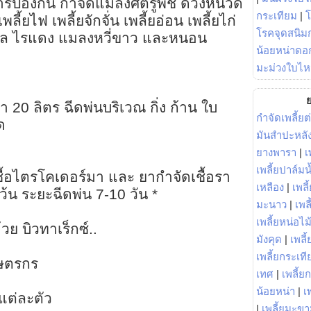
ป้องกัน กำจัดแมลงศัตรูพืช ด้วงหนวด
กระเทียม
|
้ยไฟ เพลี้ยจักจั่น เพลี้ยอ่อน เพลี้ยไก่
โรคจุดสนิมก
ตาล ไรแดง แมลงหวี่ขาว และหนอน
น้อยหน่าดอก
มะม่วงใบไห
?
ย
้ำ 20 ลิตร ฉีดพ่นบริเวณ กิ่ง ก้าน ใบ
กำจัดเพลี้ยต
ด
มันสำปะหลั
ยางพารา
|
เ
เพลี้ยปาล์มน
ชื้อไตรโคเดอร์มา และ ยากำจัดเชื้อรา
เหลือง
|
เพลี
้น ระยะฉีดพ่น 7-10 วัน *
มะนาว
|
เพล
เพลี้ยหน่อไม้
ย บิวทาเร็กซ์..
มังคุด
|
เพลี้
เพลี้ยกระเที
กษตรกร
เทศ
|
เพลี้ย
ล
น้อยหน่า
|
เ
แต่ละตัว
|
เพลี้ยมะข