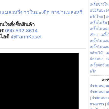
เพลี้ยข้าวโ
แป้งสับปะร
าแมลงหวี่ขาวในมะเขือ
ยาฆ่าแมลงหวี่
พริกไทย
|
เ
เพลี้ยไฟส้ม
นใจสั่งซื้อสินค้า
เพลี้ยไฟหน่อ
ทร
090-592-8614
เขียว
|
เพลี้
์ไอดี
@FarmKaset
เพลี้ยไฟหอม
เพลี้ยไฟหอ
กล้วยไม้
|
เพ
น้อยหน่า
|
เ
เพลี้ยจักจั่น
พริก
สารช
กำจัดหนอนศ
กำจัดหนอนม
|
กำจัดหนอ
ยางพารา
|
ก