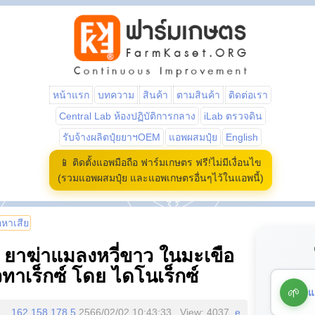
หน้าแรก
บทความ
สินค้า
ตามสินค้า
ติดต่อเรา
Central Lab ห้องปฏิบัติการกลาง
iLab ตรวจดิน
รับจ้างผลิตปุ๋ยยาฯOEM
แอพผสมปุ๋ย
English
📱 ติดตั้งแอพมือถือ ฟาร์มเกษตร ฟรี!ไม่มีเงื่อนไข
(รวมแอพผสมปุ๋ย และแอพเกษตรอื่นๆไว้ในแอพนี้)
้อหาเสีย
 ยาฆ่าแมลงหวี่ขาว ในมะเขือ
วทาเร็กซ์ โดย ไดโนเร็กซ์
🌱
แ
162.158.178.5
2566/02/02 10:43:33 , View: 4037,
e