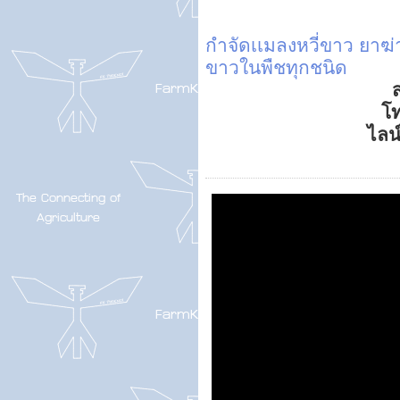
กำจัดเเมลงหวี่ขาว
ยาฆ่
ขาวในพืชทุกชนิด
ส
โ
ไลน