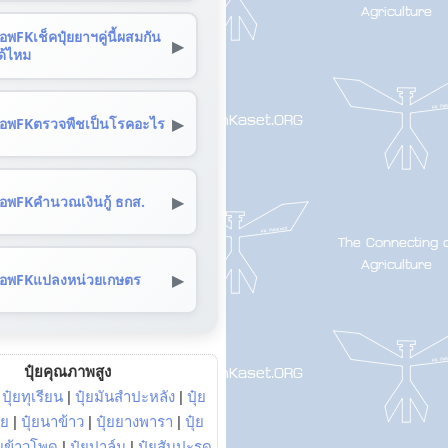
อพFKเช็คปุ๋ยยาฯคู่นี้ผสมกัน
▶
ด้ไหม
▶
อพFKตรวจพืชเป็นโรคอะไร
▶
อพFKคำนวณเงินกู้ ธกส.
▶
อพFKแปลงหน่วยเกษตร
ปุ๋ยคุณภาพสูง
|
ปุ๋ยทุเรียน
|
ปุ๋ยมันสำปะหลัง
|
ปุ๋ย
อย
|
ปุ๋ยนาข้าว
|
ปุ๋ยยางพารา
|
ปุ๋ย
๋ยข้าวโพด
|
ปุ๋ยปาล์ม
|
ปุ๋ยสับปะรด