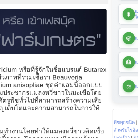
แ
🐛
ไ
🍃
แ
🏦
แ
ium หรือที่รู้จักในชื่อแบรนด์ Butarex
วภาพที่รวมเชื้อรา Beauveria
ium anisopliae ชุดค่าผสมนี้ออกแบบ
⚖️
แ
คุมประชากรแมลงหวี่ขาวในมะเขือโดย
ัตรูพืชทั่วไปที่สามารถสร้างความเสีย
ริญเติบโตและความสามารถในการให้
พืชทุกชนิด
สำหรับไร่อ้
ียมทำงานโดยทำให้แมลงหวี่ขาวติดเชื้อ
มะพร้าว
|
ปุ