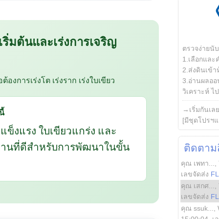
 เริ่มต้นและเร่งการเจริญ
ตรวจง่ายนั
1.เลือกและ
2.ส่งดินเข้า
ือต้องการเร่งโต เร่งราก เร่งใบเขียว
3.อ่านผลออน
วิเคราะห์ ไปต
→เริ่มกันเล
ี้
[มีชุดโปรฯแ
กแข็งแรง ใบเขียวแกร่ง และ
นฐานที่ดีสำหรับการพัฒนาในขั้น
ติดตามสิ
คุณ เพทา...
,
เลขจัดส่ง
F
คุณ เสกศ...
,
เลขจัดส่ง
F
คุณ ssuk...
,
15:00:04
, เ