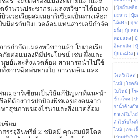
นเชื้อราจะยึดครองแมลงที่ตายแล้วและ
|
ปุ๋ยถั่วเหลือ
ลดจำนวนประชากรแมลงหวี่ขาวได้อย่าง
มะนาว
|
ปุ๋ย
ให้บิวเวอเรียผสมเมธาริเซียมเป็นทางเลือก
ไม้ฝรั่ง
|
ปุ๋ย
เป็นมิตรกับสิ่งแวดล้อมแทนสารเคมีกำจัด
ฝรั่ง
|
ปุ๋ยหอ
หอมแดง
|
ป
อินทผลัม
|
ป
ารกำจัดแมลงหวี่ขาวแล้ว โบเวอเรีย
ปุ๋ยมะม่วง
|
ดภัยต่อแมลงที่มีประโยชน์ เช่น ผึ้งและ
ุษย์และสิ่งแวดล้อม สามารถนำไปใช้
วมทั้งการฉีดพ่นทางใบ การรดดิน และ
โรคใบไหม้
ไหม้
|
โรคอ้
ใบไหม้
|
โร
มเมธาริเซียมเป็นวิธีแก้ปัญหาที่แนะนำ
ข้าวโพด
|
ป
มะเขือที่ต้องการปกป้องพืชผลของตนจาก
ราน้ำค้างถั่
ักษาสุขภาพของไร่นาและสิ่งแวดล้อม
กาแฟใบไหม
ลำไยใบไหม้
ไรเซียม
ไหม้
|
กระเจ
สรรจุลินทรีย์ 2 ชนิดมี คุณสมบัติโดด
|
มันฝรั่งใบใ