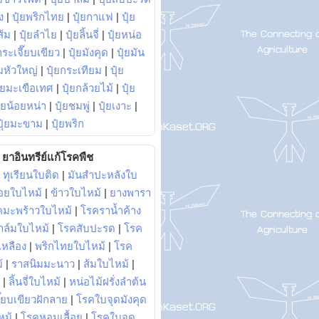
ง
|
ปุ๋ยพริกไทย
|
ปุ๋ยกาแฟ
|
ปุ๋ย
ส้ม
|
ปุ๋ยลำไย
|
ปุ๋ยลิ้นจี่
|
ปุ๋ยหน่อ
กระเจี๊ยบเขียว
|
ปุ๋ยมังคุด
|
ปุ๋ยมัน
มหัวใหญ่
|
ปุ๋ยกระเทียม
|
ปุ๋ย
ุ๋ยมะเขือเทศ
|
ปุ๋ยกล้วยไม้
|
ปุ๋ย
ุ๋ยน้อยหน่า
|
ปุ๋ยชมพู่
|
ปุ๋ยเงาะ
|
ปุ๋ยมะขาม
|
ปุ๋ยพริก
ยาอินทรีย์แก้โรคพืช
|
ทุเรียนใบติด
|
มันสำปะหลังใบ
อยใบไหม้
|
ข้าวใบไหม้
|
ยางพารา
คมะพร้าวใบไหม้
|
โรคราน้ำค้าง
าล์มใบไหม้
|
โรคสับปะรด
|
โรค
วเหลือง
|
พริกไทยใบไหม้
|
โรค
้
|
ราสนิมมะนาว
|
ส้มใบไหม้
|
|
ลิ้นจี่ใบไหม้
|
หน่อไม้ฝรั่งลำต้น
ี๊ยบเขียวฝักลาย
|
โรคใบจุดมังคุด
หม้
|
โรคหอมเลื้อย
|
โรคใบจุด