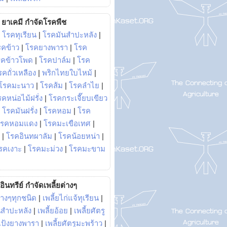
ยาเคมี กำจัดโรคพืช
|
โรคทุเรียน
|
โรคมันสำปะหลัง
|
รคข้าว
|
โรคยางพารา
|
โรค
รคข้าวโพด
|
โรคปาล์ม
|
โรค
รคถั่วเหลือง
|
พริกไทยใบไหม้
|
โรคมะนาว
|
โรคส้ม
|
โรคลำไย
|
คหน่อไม้ฝรั่ง
|
โรคกระเจี๊ยบเขียว
|
โรคมันฝรั่ง
|
โรคหอม
|
โรค
โรคหอมแดง
|
โรคมะเขือเทศ
|
|
โรคอินทผาลัม
|
โรคน้อยหน่า
|
รคเงาะ
|
โรคมะม่วง
|
โรคมะขาม
อินทรีย์ กำจัดเพลี้ยต่างๆ
่างๆทุกชนิด
|
เพลี้ยไก่แจ้ทุเรียน
|
ันสำปะหลัง
|
เพลี้ยอ้อย
|
เพลี้ยศัตรู
ยแป้งยางพารา
|
เพลี้ยศัตรูมะพร้าว
|