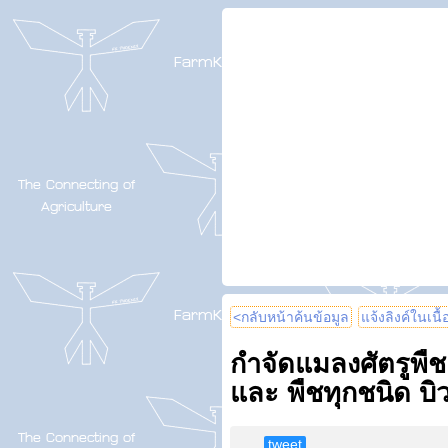
<กลับหน้าค้นข้อมูล
แจ้งลิงค์ในเนื
กำจัดแมลงศัตรูพืช
และ พืชทุกชนิด บิ
tweet