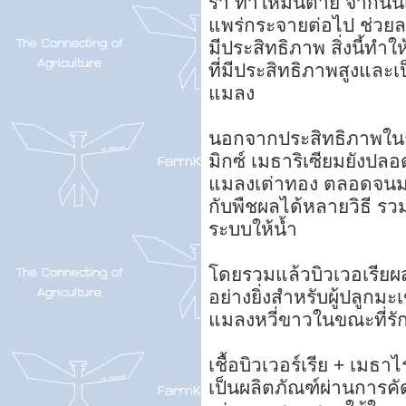
รา ทำให้มันตาย จากนั้
แพร่กระจายต่อไป ช่วย
มีประสิทธิภาพ สิ่งนี้ทำ
ที่มีประสิทธิภาพสูงและ
แมลง
นอกจากประสิทธิภาพในก
มิกซ์ เมธาริเซียมยังปลอ
แมลงเต่าทอง ตลอดจนมน
กับพืชผลได้หลายวิธี ร
ระบบให้น้ำ
โดยรวมแล้วบิวเวอเรียผส
อย่างยิ่งสำหรับผู้ปลูก
แมลงหวี่ขาวในขณะที่ร
เชื้อบิวเวอร์เรีย + เมธา
เป็นผลิตภัณฑ์ผ่านการคัด