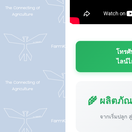
โทรศั
ไลน์ไ
🌾 ผลิตภั
จากเริ่มปลูก ส