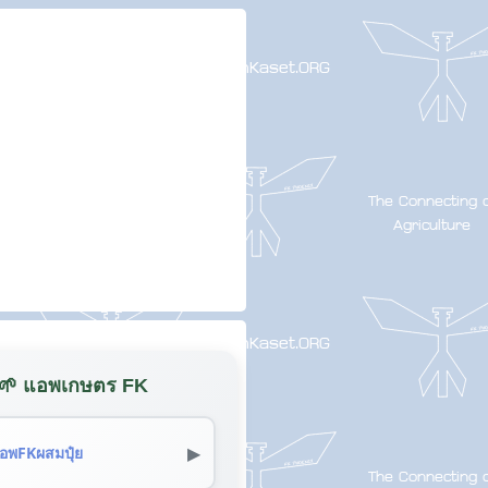
🌱 แอพเกษตร FK
▶
อพFKผสมปุ๋ย