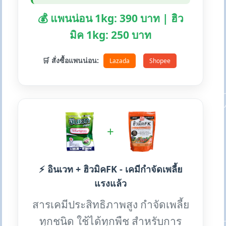
💰 แพนน่อน 1kg: 390 บาท | ฮิว
มิค 1kg: 250 บาท
🛒 สั่งซื้อแพนน่อน:
Lazada
Shopee
+
⚡ อินเวท + ฮิวมิคFK - เคมีกำจัดเพลี้ย
แรงแล้ว
สารเคมีประสิทธิภาพสูง กำจัดเพลี้ย
ทุกชนิด ใช้ได้ทุกพืช สำหรับการ