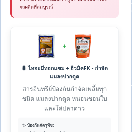
ผลผลิตที่สมบูรณ์
+
🐛 ไทอะมีทอกแซม + ฮิวมิคFK - กำจัด
แมลงปากดูด
สารอินทรีย์ป้องกันกำจัดเพลี้ยทุก
ชนิด แมลงปากดูด หนอนชอนใบ
และโล่ปลาดาว
✨ ป้องกันศัตรูพืช: