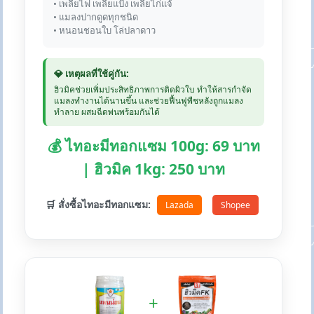
• เพลี้ยไฟ เพลี้ยแป้ง เพลี้ยไก่แจ้
• แมลงปากดูดทุกชนิด
• หนอนชอนใบ โล่ปลาดาว
💎 เหตุผลที่ใช้คู่กัน:
ฮิวมิคช่วยเพิ่มประสิทธิภาพการติดผิวใบ ทำให้สารกำจัด
แมลงทำงานได้นานขึ้น และช่วยฟื้นฟูพืชหลังถูกแมลง
ทำลาย ผสมฉีดพ่นพร้อมกันได้
💰 ไทอะมีทอกแซม 100g: 69 บาท
| ฮิวมิค 1kg: 250 บาท
🛒 สั่งซื้อไทอะมีทอกแซม:
Lazada
Shopee
+