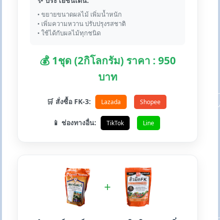
✨ ประโยชน์เด่น:
• ขยายขนาดผลไม้ เพิ่มน้ำหนัก
• เพิ่มความหวาน ปรับปรุงรสชาติ
• ใช้ได้กับผลไม้ทุกชนิด
💰 1ชุด (2กิโลกรัม) ราคา : 950
บาท
🛒 สั่งซื้อ FK-3:
Lazada
Shopee
📱 ช่องทางอื่น:
TikTok
Line
+