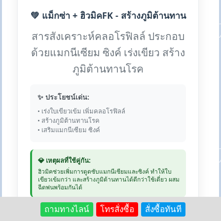
💚 แม็กซ่า + ฮิวมิคFK - สร้างภูมิต้านทาน
สารสังเคราะห์คลอโรฟิลล์ ประกอบ
ด้วยแมกนีเซียม ซิงค์ เร่งเขียว สร้าง
ภูมิต้านทานโรค
✨ ประโยชน์เด่น:
• เร่งใบเขียวเข้ม เพิ่มคลอโรฟิลล์
• สร้างภูมิต้านทานโรค
• เสริมแมกนีเซียม ซิงค์
💎 เหตุผลที่ใช้คู่กัน:
ฮิวมิคช่วยเพิ่มการดูดซับแมกนีเซียมและซิงค์ ทำให้ใบ
เขียวเข้มกว่า และสร้างภูมิต้านทานได้ดีกว่าใช้เดี่ยว ผสม
ฉีดพ่นพร้อมกันได้
💰 แม็กซ่า: 250 บาท | ฮิวมิค 1kg:
ถามทางไลน์
โทรสั่งซื้อ
สั่งซื้อทันที