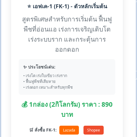
⭐ เอฟเค-1 (FK-1) - ตัวหลักเริ่มต้น
สูตรพิเศษสำหรับการเริ่มต้น ฟื้นฟู
พืชที่อ่อนแอ เร่งการเจริญเติบโต
เร่งระบบราก และกระตุ้นการ
ออกดอก
✨ ประโยชน์เด่น:
• เร่งโต เร่งใบเขียว เร่งราก
• ฟื้นฟูพืชที่เสียหาย
• เร่งดอก เหมาะสำหรับทุกพืช
💰 1กล่อง (2กิโลกรัม) ราคา : 890
บาท
🛒 สั่งซื้อ FK-1:
Lazada
Shopee