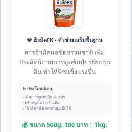
💎 ฮิวมิคFK - ตัวช่วยเสริมพื้นฐาน
สารฮิวมิคแอซิดธรรมชาติ เพิ่ม
ประสิทธิภาพการดูดซับปุ๋ย ปรับปรุง
ดิน ทำให้พืชแข็งแรงขึ้น
✨ ประโยชน์เด่น:
• เพิ่มการดูดซับปุ๋ย 2-3 เท่า
• ปรับปรุงโครงสร้างดิน
• ใช้ได้ทุกพืช ผสมกับปุ๋ยอื่นได้
💰 ขนาด 500g: 190 บาท | 1kg: