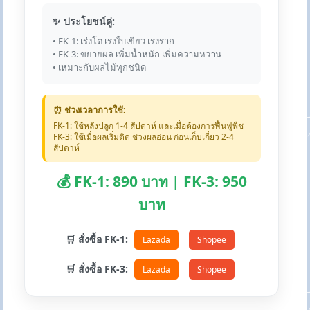
✨ ประโยชน์คู่:
• FK-1: เร่งโต เร่งใบเขียว เร่งราก
• FK-3: ขยายผล เพิ่มน้ำหนัก เพิ่มความหวาน
• เหมาะกับผลไม้ทุกชนิด
⏰ ช่วงเวลาการใช้:
FK-1: ใช้หลังปลูก 1-4 สัปดาห์ และเมื่อต้องการฟื้นฟูพืช
FK-3: ใช้เมื่อผลเริ่มติด ช่วงผลอ่อน ก่อนเก็บเกี่ยว 2-4
สัปดาห์
💰 FK-1: 890 บาท | FK-3: 950
บาท
🛒 สั่งซื้อ FK-1:
Lazada
Shopee
🛒 สั่งซื้อ FK-3:
Lazada
Shopee