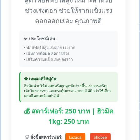
สูตรฟอสฟอรัสสูง เหมาะสำหรับ
ช่วงเร่งดอก ช่วยให้รากแข็งแรง
ดอกออกเยอะ คุณภาพดี
✨ ประโยชน์เด่น:
• ฟอสฟอรัสสูง เร่งดอก เร่งราก
• เพิ่มการติดผล ลดการร่วง
• เสริมความแข็งแรงของราก
💎 เหตุผลที่ใช้คู่กัน:
ฮิวมิคช่วยให้ฟอสฟอรัสถูกดูดซับง่ายขึ้น เร่งการเจริญ
เติบโตของราก และกระตุ้นการออกดอกได้ดีกว่าใช้เดี่ยว
ผสมฉีดพ่นพร้อมกันได้
💰 สตาร์เฟอร์: 250 บาท | ฮิวมิค
1kg: 250 บาท
🛒 สั่งซื้อสตาร์เฟอร์:
Lazada
Shopee