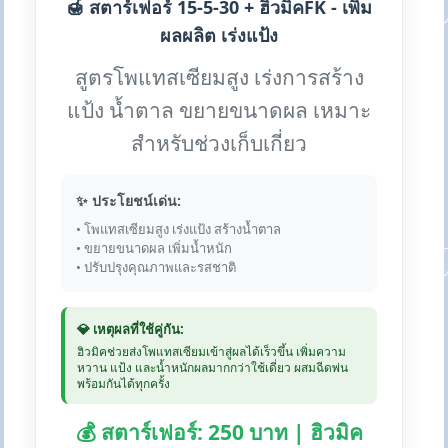
🍯 สตาร์เฟอร์ 15-5-30 + ฮิวมิคFK - เพิ่ม
ผลผลิต เร่งแป้ง
สูตรโพแทสเซียมสูง เร่งการสร้าง
แป้ง น้ำตาล ขยายขนาดผล เหมาะ
สำหรับช่วงเก็บเกี่ยว
✨ ประโยชน์เด่น:
• โพแทสเซียมสูง เร่งแป้ง สร้างน้ำตาล
• ขยายขนาดผล เพิ่มน้ำหนัก
• ปรับปรุงคุณภาพและรสชาติ
💎 เหตุผลที่ใช้คู่กัน:
ฮิวมิคช่วยส่งโพแทสเซียมเข้าสู่ผลได้เร็วขึ้น เพิ่มความ
หวาน แป้ง และน้ำหนักผลมากกว่าใช้เดี่ยว ผสมฉีดพ่น
พร้อมกันได้ทุกครั้ง
💰 สตาร์เฟอร์: 250 บาท | ฮิวมิค