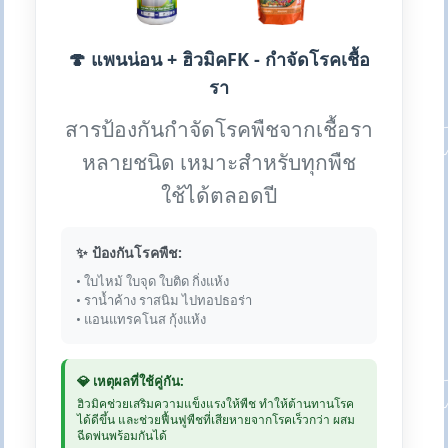
🍄 แพนน่อน + ฮิวมิคFK - กำจัดโรคเชื้อ
รา
สารป้องกันกำจัดโรคพืชจากเชื้อรา
หลายชนิด เหมาะสำหรับทุกพืช
ใช้ได้ตลอดปี
✨ ป้องกันโรคพืช:
• ใบไหม้ ใบจุด ใบติด กิ่งแห้ง
• ราน้ำค้าง ราสนิม ไปทอปธอร่า
• แอนแทรคโนส กุ้งแห้ง
💎 เหตุผลที่ใช้คู่กัน:
ฮิวมิคช่วยเสริมความแข็งแรงให้พืช ทำให้ต้านทานโรค
ได้ดีขึ้น และช่วยฟื้นฟูพืชที่เสียหายจากโรคเร็วกว่า ผสม
ฉีดพ่นพร้อมกันได้