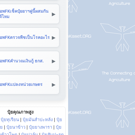
อพFKเช็คปุ๋ยยาฯคู่นี้ผสมกัน
▶
ด้ไหม
▶
อพFKตรวจพืชเป็นโรคอะไร
▶
อพFKคำนวณเงินกู้ ธกส.
▶
อพFKแปลงหน่วยเกษตร
ปุ๋ยคุณภาพสูง
|
ปุ๋ยทุเรียน
|
ปุ๋ยมันสำปะหลัง
|
ปุ๋ย
อย
|
ปุ๋ยนาข้าว
|
ปุ๋ยยางพารา
|
ปุ๋ย
๋ยข้าวโพด
|
ปุ๋ยปาล์ม
|
ปุ๋ยสับปะรด