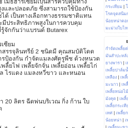
ิกซ์ เมธฮาริเซียมเป็นสารควบคุมทาง
กระเทียม
|
สูงและปลอดภัย ซึ่งสามารถใช้ป้องกัน
โรคจุดสนิมก
ืชได้ เป็นทางเลือกทางธรรมชาติแทน
น้อยหน่าดอก
ละมีประสิทธิภาพสูงในการควบคุม
มะม่วงใบไห
่รู้จักกันว่าแบรนด์ Butarex
ย
ไรเซียม
กำจัดเพลี้ยต
สรรจุลินทรีย์ 2 ชนิดมี คุณสมบัติโดด
มันสำปะหลั
ป้องกัน กำจัดแมลงศัตรูพืช ด้วงหนวด
ยางพารา
|
เ
้ยไฟ เพลี้ยจักจั่น เพลี้ยอ่อน เพลี้ยไก่
เพลี้ยปาล์มน
ตาล ไรแดง แมลงหวี่ขาว และหนอน
เหลือง
|
เพลี
มะนาว
|
เพล
เพลี้ยหน่อไม้
?
มังคุด
|
เพลี้
้ำ 20 ลิตร ฉีดพ่นบริเวณ กิ่ง ก้าน ใบ
เพลี้ยกระเที
ด
เทศ
|
เพลี้ย
น้อยหน่า
|
เ
|
เพลี้ยมะข