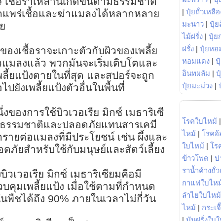
เชื้อราเหล่านี้เกิดขึ้นตามธรรมชาติ
|
ปุ๋ยถั่วเหลือ
ารถแพร่เชื้อและฆ่าแมลงได้หลากหลาย
มะนาว
|
ปุ๋ย
วย
ไม้ฝรั่ง
|
ปุ๋ย
ฝรั่ง
|
ปุ๋ยหอ
์ของเชื้อราจะเกาะตัวกับผิวของเพลี้ย
หอมแดง
|
ป
ัวแมลงแล้ว พวกมันจะเริ่มเติบโตและ
อินทผลัม
|
ป
พลี้ยแป้งตายในที่สุด และสปอร์จะถูก
ปุ๋ยมะม่วง
|
ปยังเพลี้ยแป้งตัวอื่นในพื้นที่
งของการใช้บิวเวอเรีย มิกซ์ เมธาริเซี
โรคใบไหม้
ป็นธรรมชาติและปลอดภัยแทนสารเคมี
ไหม้
|
โรคอ้
นตรายต่อแมลงที่มีประโยชน์ เช่น ผึ้งและ
ใบไหม้
|
โร
ภัยสำหรับใช้กับมนุษย์และสัตว์เลี้ยง
ข้าวโพด
|
ป
ราน้ำค้างถั่
วเวอเรีย มิกซ์ เมธาริเซียมคือมี
กาแฟใบไหม
คุมเพลี้ยแป้ง เมื่อใช้ตามที่กำหนด
ลำไยใบไหม้
นพืชได้ถึง 90% ภายในเวลาไม่กี่วัน
ไหม้
|
กระเจ
|
มันฝรั่งใบใ