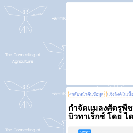
<กลับหน้าค้นข้อมูล
แจ้งลิงค์ในเนื
กำจัดแมลงศัตรูพืช
บิวทาเร็กซ์ โดย ได
tweet