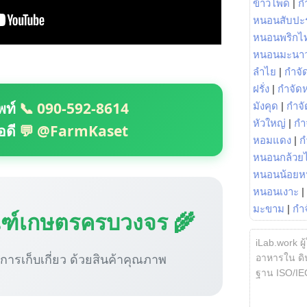
ข้าวโพด
|
ก
หนอนสับปะ
หนอนพริกไ
หนอนมะนา
ลำไย
|
กำจัด
ฝรั่ง
|
กำจัด
พท์
📞 090-592-8614
มังคุด
|
กำจั
หัวใหญ่
|
กำ
อดี
💬 @FarmKaset
หอมแดง
|
ก
หนอนกล้วยไ
หนอนน้อยห
หนอนเงาะ
|
มะขาม
|
กำ
ณฑ์เกษตรครบวงจร 🌾
iLab.work ผู
ู่การเก็บเกี่ยว ด้วยสินค้าคุณภาพ
อาหารใน ดิน
ฐาน ISO/IE