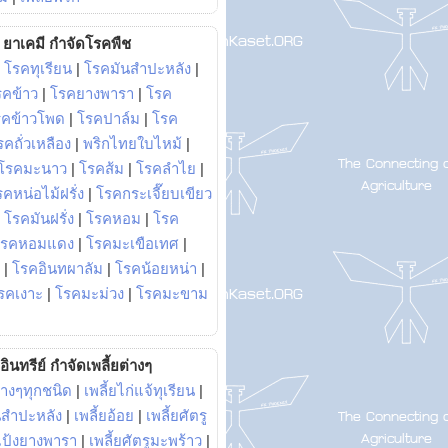
ยาเคมี กำจัดโรคพืช
|
โรคทุเรียน
|
โรคมันสำปะหลัง
|
รคข้าว
|
โรคยางพารา
|
โรค
รคข้าวโพด
|
โรคปาล์ม
|
โรค
รคถั่วเหลือง
|
พริกไทยใบไหม้
|
โรคมะนาว
|
โรคส้ม
|
โรคลำไย
|
คหน่อไม้ฝรั่ง
|
โรคกระเจี๊ยบเขียว
|
โรคมันฝรั่ง
|
โรคหอม
|
โรค
โรคหอมแดง
|
โรคมะเขือเทศ
|
|
โรคอินทผาลัม
|
โรคน้อยหน่า
|
รคเงาะ
|
โรคมะม่วง
|
โรคมะขาม
อินทรีย์ กำจัดเพลี้ยต่างๆ
่างๆทุกชนิด
|
เพลี้ยไก่แจ้ทุเรียน
|
ันสำปะหลัง
|
เพลี้ยอ้อย
|
เพลี้ยศัตรู
ยแป้งยางพารา
|
เพลี้ยศัตรูมะพร้าว
|