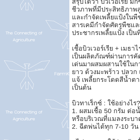
สรุปได้ว่า บิวเวอเรีย ม
ชีวภาพที่มีประสิทธิภาพ
และกำจัดเพลี้ยแป้งในพ
สารเคมีกำจัดศัตรูพืชแ
ประชากรเพลี้ยแป้ง เป็นที
เชื้อบิวเวอร์เรีย + เมธา
เป็นผลิตภัณฑ์ผ่านการคัด
เด่นมาผสมผสานใช้ในการ
ยาว ด้วงมะพร้าว ปลวก เพลี
แจ้ เพลี้ยกระโดดสีน้ำ
เป็นต้น
บิวทาเร็กซ์ : ใช้อย่างไร
1. ผสมเชื้อ 50 กรัม ต่อน
หรือบริเวณที่แมลงระบา
2. ฉีดพ่นได้ทุก 7-10 วัน