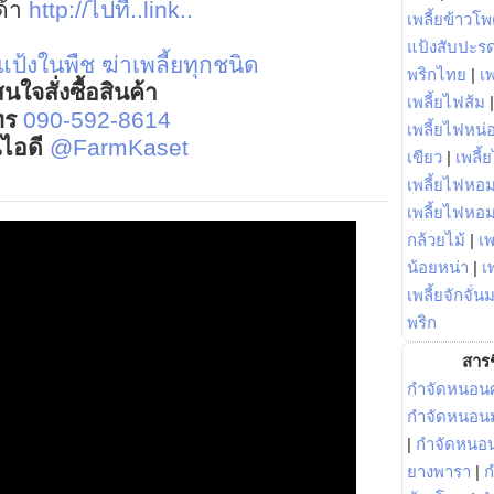
ด้า
http://ไปที่..link..
เพลี้ยข้าวโ
แป้งสับปะร
ยแป้งในพืช
ฆ่าเพลี้ยทุกชนิด
พริกไทย
|
เ
นใจสั่งซื้อสินค้า
เพลี้ยไฟส้ม
ทร
090-592-8614
เพลี้ยไฟหน่อ
์ไอดี
@FarmKaset
เขียว
|
เพลี้
เพลี้ยไฟหอม
เพลี้ยไฟหอ
กล้วยไม้
|
เพ
น้อยหน่า
|
เ
เพลี้ยจักจั่น
พริก
สารช
กำจัดหนอนศ
กำจัดหนอนม
|
กำจัดหนอ
ยางพารา
|
ก