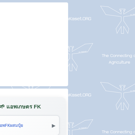
🌱 แอพเกษตร FK
▶
อพFKผสมปุ๋ย