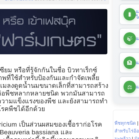
แ
🐛
ไ
🍃
แ
🏦
แ
ียม หรือที่รู้จักกันในชื่อ บิวทาเร็กซ์
ที่ใช้สำหรับป้องกันและกำจัดเพลี้ย
็นแมลงดูดน้ำนมขนาดเล็กที่สามารถสร้าง
⚖️
แ
ต่อพืชหลากหลายชนิด พวกมันสามารถ
ความแข็งแรงของพืช และยังสามารถทำ
โรคพืชได้อีกด้วย
พืชทุกชนิด
icium เป็นส่วนผสมของเชื้อราก่อโรค
สำหรับไร่อ้
่ Beauveria bassiana และ
มะพร้าว
|
ปุ