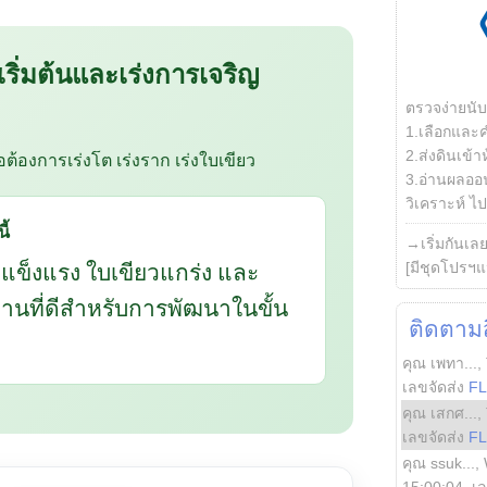
 เริ่มต้นและเร่งการเจริญ
ตรวจง่ายนั
1.เลือกและ
2.ส่งดินเข้า
ือต้องการเร่งโต เร่งราก เร่งใบเขียว
3.อ่านผลออน
วิเคราะห์ ไปต
ี้
→เริ่มกันเล
กแข็งแรง ใบเขียวแกร่ง และ
[มีชุดโปรฯแ
นฐานที่ดีสำหรับการพัฒนาในขั้น
ติดตามสิ
คุณ เพทา...
,
เลขจัดส่ง
F
คุณ เสกศ...
,
เลขจัดส่ง
F
คุณ ssuk...
,
15:00:04
, เ