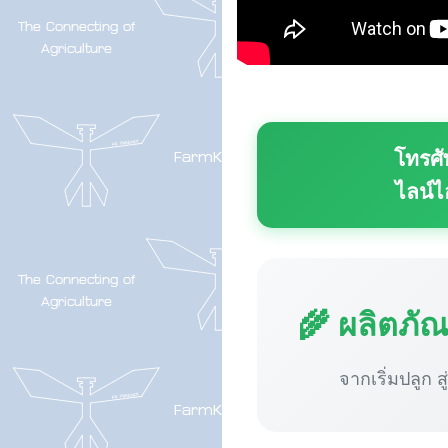
โทรศั
ไลน์ไ
🌾 ผลิตภั
จากเริ่มปลูก ส