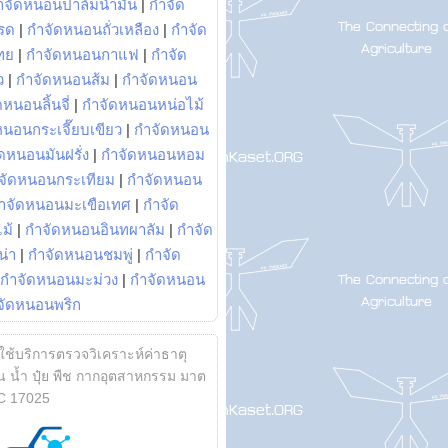
ำจัดหนอนปาล์มน้ำมัน
|
กำจัด
รด
|
กำจัดหนอนถั่วเหลือง
|
กำจัด
ทย
|
กำจัดหนอนกาแฟ
|
กำจัด
ว
|
กำจัดหนอนส้ม
|
กำจัดหนอน
หนอนลิ้นจี่
|
กำจัดหนอนหน่อไม้
หนอนกระเจี๊ยบเขียว
|
กำจัดหนอน
ดหนอนมันฝรั่ง
|
กำจัดหนอนหอม
จัดหนอนกระเทียม
|
กำจัดหนอน
ำจัดหนอนมะเขือเทศ
|
กำจัด
ม้
|
กำจัดหนอนอินทผาลัม
|
กำจัด
น่า
|
กำจัดหนอนชมพู่
|
กำจัด
กำจัดหนอนมะม่วง
|
กำจัดหนอน
จัดหนอนพริก
้ใช้บริการตรวจวิเคราะห์ค่าธาตุ
 น้ำ ปุ๋ย พืช กากอุตสาหกรรม มาต
C 17025