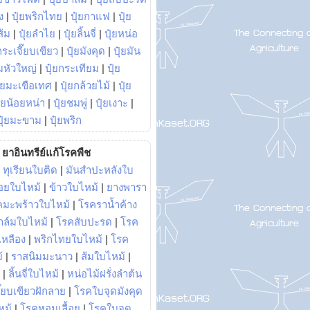
ง
|
ปุ๋ยพริกไทย
|
ปุ๋ยกาแฟ
|
ปุ๋ย
ส้ม
|
ปุ๋ยลำไย
|
ปุ๋ยลิ้นจี่
|
ปุ๋ยหน่อ
กระเจี๊ยบเขียว
|
ปุ๋ยมังคุด
|
ปุ๋ยมัน
มหัวใหญ่
|
ปุ๋ยกระเทียม
|
ปุ๋ย
ุ๋ยมะเขือเทศ
|
ปุ๋ยกล้วยไม้
|
ปุ๋ย
ุ๋ยน้อยหน่า
|
ปุ๋ยชมพู่
|
ปุ๋ยเงาะ
|
ปุ๋ยมะขาม
|
ปุ๋ยพริก
ยาอินทรีย์แก้โรคพืช
|
ทุเรียนใบติด
|
มันสำปะหลังใบ
อยใบไหม้
|
ข้าวใบไหม้
|
ยางพารา
คมะพร้าวใบไหม้
|
โรคราน้ำค้าง
าล์มใบไหม้
|
โรคสับปะรด
|
โรค
วเหลือง
|
พริกไทยใบไหม้
|
โรค
้
|
ราสนิมมะนาว
|
ส้มใบไหม้
|
|
ลิ้นจี่ใบไหม้
|
หน่อไม้ฝรั่งลำต้น
ี๊ยบเขียวฝักลาย
|
โรคใบจุดมังคุด
หม้
|
โรคหอมเลื้อย
|
โรคใบจุด