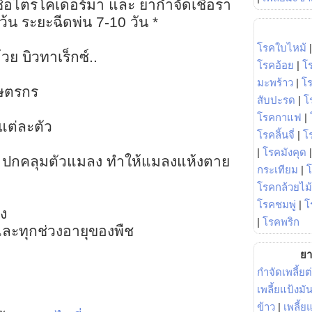
ชื้อไตรโคเดอร์มา และ ยากำจัดเชื้อรา
้น ระยะฉีดพ่น 7-10 วัน *
โรคใบไหม้
ย บิวทาเร็กซ์..
โรคอ้อย
|
โ
มะพร้าว
|
โ
กษตรกร
สับปะรด
|
โ
ล
โรคกาแฟ
|
แต่ละตัว
โรคลิ้นจี่
|
โร
|
โรคมังคุด
ง ปกคลุมตัวแมลง ทำให้แมลงแห้งตาย
กระเทียม
|
โรคกล้วยไม้
โรคชมพู่
|
โ
อง
|
โรคพริก
 และทุกช่วงอายุของพืช
ยา
กำจัดเพลี้ยต
เพลี้ยแป้งม
ข้าว
|
เพลี้