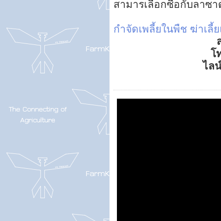
สามารเลือกซื้อกับลาซา
กำจัดเพลี้ยในพืช
ฆ่าเลี้
ส
โ
ไลน