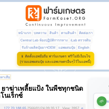
หน้าแรก
บทความ
สินค้า
ตามสินค้า
ติดต่อเรา
Central Lab ห้องปฏิบัติการกลาง
iLab ตรวจดิน
รับจ้างผลิตปุ๋ยยาฯOEM
แอพผสมปุ๋ย
English
📱 ติดตั้งแอพมือถือ ฟาร์มเกษตร ฟรี!ไม่มีเงื่อนไข
(รวมแอพผสมปุ๋ย และแอพเกษตรอื่นๆไว้ในแอพนี้)
้อหาเสีย
 ยาฆ่าเพลี้ยแป้ง ในพืชทุกชนิด
โนเร็กซ์
🌱
แ
172.70.188.65
2566/01/24 09:35:17 , View: 3957,
e