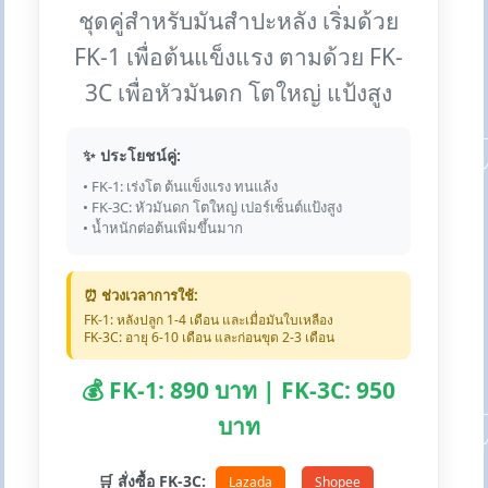
ชุดคู่สำหรับมันสำปะหลัง เริ่มด้วย
FK-1 เพื่อต้นแข็งแรง ตามด้วย FK-
3C เพื่อหัวมันดก โตใหญ่ แป้งสูง
✨ ประโยชน์คู่:
• FK-1: เร่งโต ต้นแข็งแรง ทนแล้ง
• FK-3C: หัวมันดก โตใหญ่ เปอร์เซ็นต์แป้งสูง
• น้ำหนักต่อต้นเพิ่มขึ้นมาก
⏰ ช่วงเวลาการใช้:
FK-1: หลังปลูก 1-4 เดือน และเมื่อมันใบเหลือง
FK-3C: อายุ 6-10 เดือน และก่อนขุด 2-3 เดือน
💰 FK-1: 890 บาท | FK-3C: 950
บาท
🛒 สั่งซื้อ FK-3C:
Lazada
Shopee