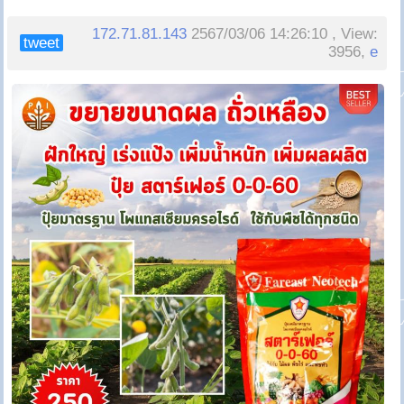
172.71.81.143
2567/03/06 14:26:10 , View:
tweet
3956,
e