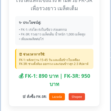
เร่งโตและแข็งแรง ตามด้วย FK-3R
เพื่อรวงยาว เมล็ดเต็ม
✨ ประโยชน์คู่:
• FK-1: เร่งโต เร่งใบเขียว เร่งแตกกอ
• FK-3R: รวงยาว เมล็ดเต็ม น้ำหนัก 1,000 เมล็ดสูง
• เพิ่มผลผลิตต่อไร่
⏰ ช่วงเวลาการใช้:
FK-1: หลังหว่าน 15-45 วัน และเมื่อข้าวใบเหลือง
FK-3R: ช่วงตั้งท้อง ออกรวง และก่อนข้าวสุก 2-3 สัปดาห์
💰 FK-1: 890 บาท | FK-3R: 950
บาท
🛒 สั่งซื้อ FK-3R:
Lazada
Shopee