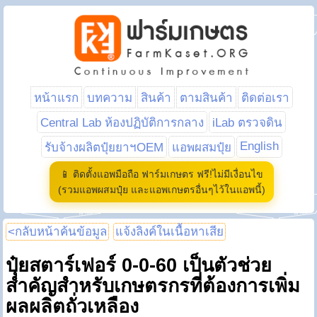
หน้าแรก
บทความ
สินค้า
ตามสินค้า
ติดต่อเรา
Central Lab ห้องปฏิบัติการกลาง
iLab ตรวจดิน
English
รับจ้างผลิตปุ๋ยยาฯOEM
แอพผสมปุ๋ย
📱 ติดตั้งแอพมือถือ ฟาร์มเกษตร ฟรี!ไม่มีเงื่อนไข
(รวมแอพผสมปุ๋ย และแอพเกษตรอื่นๆไว้ในแอพนี้)
<กลับหน้าค้นข้อมูล
แจ้งลิงค์ในเนื้อหาเสีย
ปุ๋ยสตาร์เฟอร์ 0-0-60 เป็นตัวช่วย
สำคัญสำหรับเกษตรกรที่ต้องการเพิ่ม
ผลผลิตถั่วเหลือง