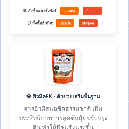
🛒 สั่งซื้อสตาร์เฟอร์:
Lazada
Shopee
🛒 สั่งซื้อฮิวมิค:
Lazada
Shopee
💎 ฮิวมิคFK - ตัวช่วยเสริมพื้นฐาน
สารฮิวมิคแอซิดธรรมชาติ เพิ่ม
ประสิทธิภาพการดูดซับปุ๋ย ปรับปรุง
ดิน ทำให้พืชแข็งแรงขึ้น