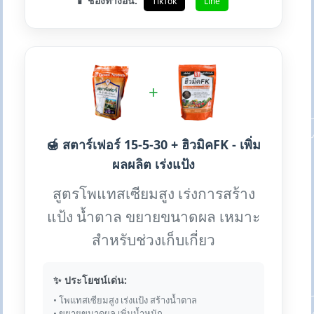
📱 ช่องทางอื่น:
TikTok
Line
+
🍯 สตาร์เฟอร์ 15-5-30 + ฮิวมิคFK - เพิ่ม
ผลผลิต เร่งแป้ง
สูตรโพแทสเซียมสูง เร่งการสร้าง
แป้ง น้ำตาล ขยายขนาดผล เหมาะ
สำหรับช่วงเก็บเกี่ยว
✨ ประโยชน์เด่น:
• โพแทสเซียมสูง เร่งแป้ง สร้างน้ำตาล
• ขยายขนาดผล เพิ่มน้ำหนัก