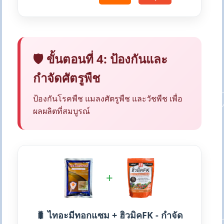
🛡️ ขั้นตอนที่ 4: ป้องกันและ
กำจัดศัตรูพืช
ป้องกันโรคพืช แมลงศัตรูพืช และวัชพืช เพื่อ
ผลผลิตที่สมบูรณ์
+
🐛 ไทอะมีทอกแซม + ฮิวมิคFK - กำจัด