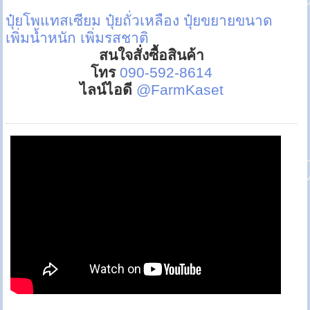
ปุ๋ยโพแทสเซียม
ปุ๋ยถั่วเหลือง
ปุ๋ยขยายขนาด
เพิ่มน้ำหนัก
เพิ่มรสชาติ
สนใจสั่งซื้อสินค้า
โทร
090-592-8614
ไลน์ไอดี
@FarmKaset