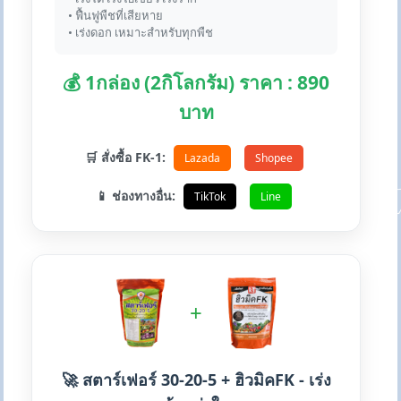
• ฟื้นฟูพืชที่เสียหาย
• เร่งดอก เหมาะสำหรับทุกพืช
💰 1กล่อง (2กิโลกรัม) ราคา : 890
บาท
🛒 สั่งซื้อ FK-1:
Lazada
Shopee
📱 ช่องทางอื่น:
TikTok
Line
+
🚀 สตาร์เฟอร์ 30-20-5 + ฮิวมิคFK - เร่ง