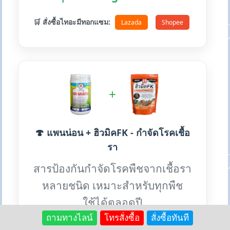
🛒 สั่งซื้อไทอะมีทอกแซม:
Lazada
Shopee
+
🍄 แพนน่อน + ฮิวมิคFK - กำจัดโรคเชื้อ
รา
สารป้องกันกำจัดโรคพืชจากเชื้อรา
หลายชนิด เหมาะสำหรับทุกพืช
ใช้ได้ตลอดปี
ถามทางไลน์
โทรสั่งซื้อ
สั่งซื้อทันที