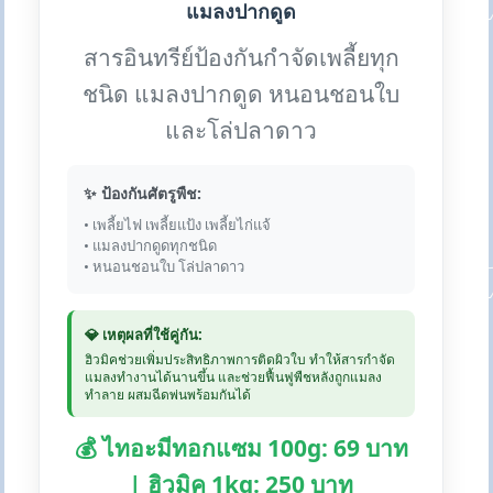
แมลงปากดูด
สารอินทรีย์ป้องกันกำจัดเพลี้ยทุก
ชนิด แมลงปากดูด หนอนชอนใบ
และโล่ปลาดาว
✨ ป้องกันศัตรูพืช:
• เพลี้ยไฟ เพลี้ยแป้ง เพลี้ยไก่แจ้
• แมลงปากดูดทุกชนิด
• หนอนชอนใบ โล่ปลาดาว
💎 เหตุผลที่ใช้คู่กัน:
ฮิวมิคช่วยเพิ่มประสิทธิภาพการติดผิวใบ ทำให้สารกำจัด
แมลงทำงานได้นานขึ้น และช่วยฟื้นฟูพืชหลังถูกแมลง
ทำลาย ผสมฉีดพ่นพร้อมกันได้
💰 ไทอะมีทอกแซม 100g: 69 บาท
| ฮิวมิค 1kg: 250 บาท