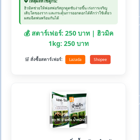
💎 เหตุผลที่ใช้คู่กัน:
ฮิวมิคช่วยให้ฟอสฟอรัสถูกดูดซับง่ายขึ้น เร่งการเจริญ
เติบโตของราก และกระตุ้นการออกดอกได้ดีกว่าใช้เดี่ยว
ผสมฉีดพ่นพร้อมกันได้
💰 สตาร์เฟอร์: 250 บาท | ฮิวมิค
1kg: 250 บาท
🛒 สั่งซื้อสตาร์เฟอร์:
Lazada
Shopee