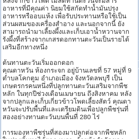
หลังจากข้าวโพด เมล็ดทานตะวันจะมีสาร
อาหารที่มีคุณค่า นิยมใช้สกัดทำน้ำมันปรุง
อาหารหรืออบแห้ง เพื่อรับประทานหรือใช้เป็น
ส่วนผสมของเครื่องสำอาง และนอกจากนี้ ยัง
สามารถนำมาเลี้ยงผึ้งและเก็บเอาน้ำหวานจาก
รังผึ้งที่สร้างจากเกสรดอกทานตะวันเป็นรายได้
เสริมอีกทางหนึ่ง
ต้นทานตะวันเริ่มออกดอก
คุณดาหวัน ห้องกระจก อยู่บ้านเลขที่ 57 หมู่ที่ 9
ตำบลโคกตูม อำเภอเมือง จังหวัดลพบุรี เป็น
เกษตรกรคนหนึ่งที่ปลูกทานตะวันเสริมจากพืช
หลัก ในทุกปีช่วงเดือนเมษายน ถึงสิงหาคม หลัง
จากปลูกและเก็บเกี่ยวข้าวโพดเลี้ยงสัตว์ คุณดา
หวันจะปรับพื้นที่และเตรียมดินเพื่อปลูกพืชรุ่นที่
สองอย่างทานตะวันบนพื้นที่ 280 ไร่
การมองหาพืชรุ่นที่สองมาปลูกต่อจากพืชหลัก