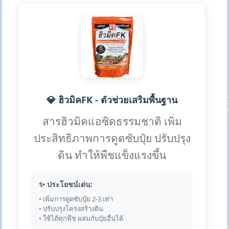
💎 ฮิวมิคFK - ตัวช่วยเสริมพื้นฐาน
สารฮิวมิคแอซิดธรรมชาติ เพิ่ม
ประสิทธิภาพการดูดซับปุ๋ย ปรับปรุง
ดิน ทำให้พืชแข็งแรงขึ้น
✨ ประโยชน์เด่น:
• เพิ่มการดูดซับปุ๋ย 2-3 เท่า
• ปรับปรุงโครงสร้างดิน
• ใช้ได้ทุกพืช ผสมกับปุ๋ยอื่นได้