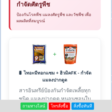
กำจัดศัตรูพืช
ป้องกันโรคพืช แมลงศัตรูพืช และวัชพืช เพื่อ
ผลผลิตที่สมบูรณ์
+
🐛 ไทอะมีทอกแซม + ฮิวมิคFK - กำจัด
แมลงปากดูด
สารอินทรีย์ป้องกันกำจัดเพลี้ยทุก
ชนิด แมลงปากดูด หนอนชอนใบ
และโล่ปลาดาว
ถามทางไลน์
โทรสั่งซื้อ
สั่งซื้อทันที