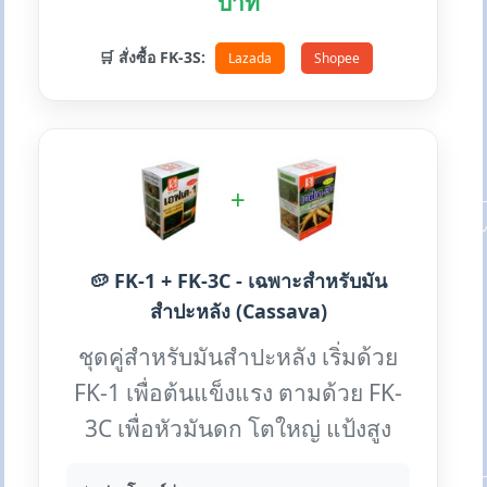
บาท
🛒 สั่งซื้อ FK-3S:
Lazada
Shopee
+
🥔 FK-1 + FK-3C - เฉพาะสำหรับมัน
สำปะหลัง (Cassava)
ชุดคู่สำหรับมันสำปะหลัง เริ่มด้วย
FK-1 เพื่อต้นแข็งแรง ตามด้วย FK-
3C เพื่อหัวมันดก โตใหญ่ แป้งสูง