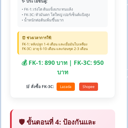
✨ ประโยชน์คู่:
• FK-1: เร่งโต ต้นแข็งแรง ทนแล้ง
• FK-3C: หัวมันดก โตใหญ่ เปอร์เซ็นต์แป้งสูง
• น้ำหนักต่อต้นเพิ่มขึ้นมาก
⏰ ช่วงเวลาการใช้:
FK-1: หลังปลูก 1-4 เดือน และเมื่อมันใบเหลือง
FK-3C: อายุ 6-10 เดือน และก่อนขุด 2-3 เดือน
💰 FK-1: 890 บาท | FK-3C: 950
บาท
🛒 สั่งซื้อ FK-3C:
Lazada
Shopee
🛡️ ขั้นตอนที่ 4: ป้องกันและ