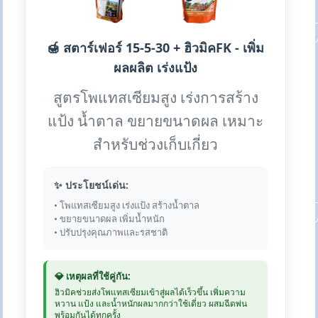
🍯 สตาร์เฟอร์ 15-5-30 + ฮิวมิคFK - เพิ่ม
ผลผลิต เร่งแป้ง
สูตรโพแทสเซียมสูง เร่งการสร้าง
แป้ง น้ำตาล ขยายขนาดผล เหมาะ
สำหรับช่วงเก็บเกี่ยว
✨ ประโยชน์เด่น:
• โพแทสเซียมสูง เร่งแป้ง สร้างน้ำตาล
• ขยายขนาดผล เพิ่มน้ำหนัก
• ปรับปรุงคุณภาพและรสชาติ
💎 เหตุผลที่ใช้คู่กัน:
ฮิวมิคช่วยส่งโพแทสเซียมเข้าสู่ผลได้เร็วขึ้น เพิ่มความ
หวาน แป้ง และน้ำหนักผลมากกว่าใช้เดี่ยว ผสมฉีดพ่น
พร้อมกันได้ทุกครั้ง