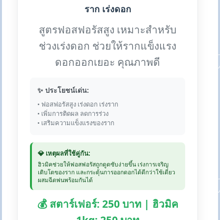
ราก เร่งดอก
สูตรฟอสฟอรัสสูง เหมาะสำหรับ
ช่วงเร่งดอก ช่วยให้รากแข็งแรง
ดอกออกเยอะ คุณภาพดี
✨ ประโยชน์เด่น:
• ฟอสฟอรัสสูง เร่งดอก เร่งราก
• เพิ่มการติดผล ลดการร่วง
• เสริมความแข็งแรงของราก
💎 เหตุผลที่ใช้คู่กัน:
ฮิวมิคช่วยให้ฟอสฟอรัสถูกดูดซับง่ายขึ้น เร่งการเจริญ
เติบโตของราก และกระตุ้นการออกดอกได้ดีกว่าใช้เดี่ยว
ผสมฉีดพ่นพร้อมกันได้
💰 สตาร์เฟอร์: 250 บาท | ฮิวมิค