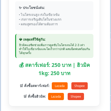
✨ ประโยชน์เด่น:
• ไนโตรเจนสูง เร่งใบเขียวเข้ม
• เร่งการเจริญเติบโตในช่วงแรก
• ผสมสูตรเองได้ตามต้องการ
💎 เหตุผลที่ใช้คู่กัน:
ฮิวมิคแอซิดช่วยเพิ่มการดูดซับไนโตรเจนได้ 2-3 เท่า
ทำให้ใบเขียวเข้มและโตเร็วกว่าปกติ ผสมฉีดพ่นพร้อมกัน
ได้ทุกครั้ง
💰 สตาร์เฟอร์: 250 บาท | ฮิวมิค
1kg: 250 บาท
🛒 สั่งซื้อสตาร์เฟอร์:
Lazada
Shopee
🛒 สั่งซื้อฮิวมิค:
Lazada
Shopee