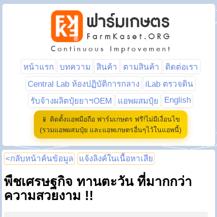
หน้าแรก
บทความ
สินค้า
ตามสินค้า
ติดต่อเรา
Central Lab ห้องปฏิบัติการกลาง
iLab ตรวจดิน
English
รับจ้างผลิตปุ๋ยยาฯOEM
แอพผสมปุ๋ย
📱 ติดตั้งแอพมือถือ ฟาร์มเกษตร ฟรี!ไม่มีเงื่อนไข
(รวมแอพผสมปุ๋ย และแอพเกษตรอื่นๆไว้ในแอพนี้)
<กลับหน้าค้นข้อมูล
แจ้งลิงค์ในเนื้อหาเสีย
พืชเศรษฐกิจ ทานตะวัน ที่มากกว่า
ความสวยงาม !!