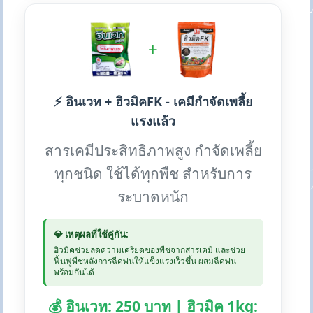
+
⚡ อินเวท + ฮิวมิคFK - เคมีกำจัดเพลี้ย
แรงแล้ว
สารเคมีประสิทธิภาพสูง กำจัดเพลี้ย
ทุกชนิด ใช้ได้ทุกพืช สำหรับการ
ระบาดหนัก
💎 เหตุผลที่ใช้คู่กัน:
ฮิวมิคช่วยลดความเครียดของพืชจากสารเคมี และช่วย
ฟื้นฟูพืชหลังการฉีดพ่นให้แข็งแรงเร็วขึ้น ผสมฉีดพ่น
พร้อมกันได้
💰 อินเวท: 250 บาท | ฮิวมิค 1kg: