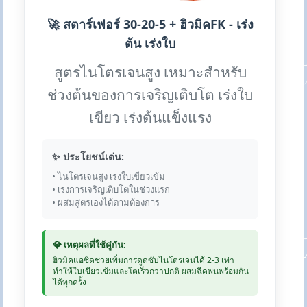
🚀 สตาร์เฟอร์ 30-20-5 + ฮิวมิคFK - เร่ง
ต้น เร่งใบ
สูตรไนโตรเจนสูง เหมาะสำหรับ
ช่วงต้นของการเจริญเติบโต เร่งใบ
เขียว เร่งต้นแข็งแรง
✨ ประโยชน์เด่น:
• ไนโตรเจนสูง เร่งใบเขียวเข้ม
• เร่งการเจริญเติบโตในช่วงแรก
• ผสมสูตรเองได้ตามต้องการ
💎 เหตุผลที่ใช้คู่กัน:
ฮิวมิคแอซิดช่วยเพิ่มการดูดซับไนโตรเจนได้ 2-3 เท่า
ทำให้ใบเขียวเข้มและโตเร็วกว่าปกติ ผสมฉีดพ่นพร้อมกัน
ได้ทุกครั้ง