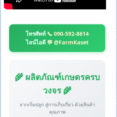
โทรศัพท์
📞 090-592-8614
ไลน์ไอดี
💬 @FarmKaset
🌾 ผลิตภัณฑ์เกษตรครบ
วงจร 🌾
จากเริ่มปลูก สู่การเก็บเกี่ยว ด้วยสินค้า
คุณภาพ