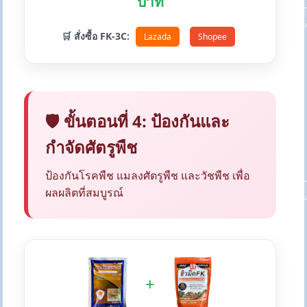
บาท
🛒 สั่งซื้อ FK-3C:
Lazada
Shopee
🛡️ ขั้นตอนที่ 4: ป้องกันและ
กำจัดศัตรูพืช
ป้องกันโรคพืช แมลงศัตรูพืช และวัชพืช เพื่อ
ผลผลิตที่สมบูรณ์
+