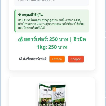
• เสริมความแข็งแรงของราก
💎 เหตุผลที่ใช้คู่กัน:
ฮิวมิคช่วยให้ฟอสฟอรัสถูกดูดซับง่ายขึ้น เร่งการเจริญ
เติบโตของราก และกระตุ้นการออกดอกได้ดีกว่าใช้เดี่ยว
ผสมฉีดพ่นพร้อมกันได้
💰 สตาร์เฟอร์: 250 บาท | ฮิวมิค
1kg: 250 บาท
🛒 สั่งซื้อสตาร์เฟอร์:
Lazada
Shopee