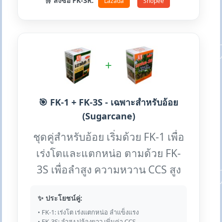
🛒 สั่งซื้อ FK-3R:
Lazada
Shopee
+
🎯 FK-1 + FK-3S - เฉพาะสำหรับอ้อย
(Sugarcane)
ชุดคู่สำหรับอ้อย เริ่มด้วย FK-1 เพื่อ
เร่งโตและแตกหน่อ ตามด้วย FK-
3S เพื่อลำสูง ความหวาน CCS สูง
✨ ประโยชน์คู่:
• FK-1: เร่งโต เร่งแตกหน่อ ลำแข็งแรง
• FK-3S: ลำสูง ปล้องยาว เพิ่มค่า CCS