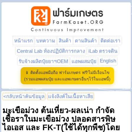
หน้าแรก
บทความ
สินค้า
ตามสินค้า
ติดต่อเรา
Central Lab ห้องปฏิบัติการกลาง
iLab ตรวจดิน
English
รับจ้างผลิตปุ๋ยยาฯOEM
แอพผสมปุ๋ย
📱 ติดตั้งแอพมือถือ ฟาร์มเกษตร ฟรี!ไม่มีเงื่อนไข
(รวมแอพผสมปุ๋ย และแอพเกษตรอื่นๆไว้ในแอพนี้)
<กลับหน้าค้นข้อมูล
แจ้งลิงค์ในเนื้อหาเสีย
มะเขือม่วง ต้นเหี่ยว-ผลเน่า กำจัด
เชื้อราในมะเขือม่วง ปลอดสารพิษ
ไอเอส และ FK-T(ใช้ได้ทุกพืช)โดย