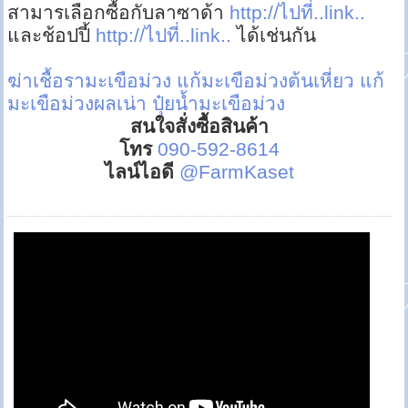
สามารเลือกซื้อกับลาซาด้า
http://ไปที่..link..
และช้อปปี้
http://ไปที่..link..
ได้เช่นกัน
ฆ่าเชื้อรามะเขือม่วง
แก้มะเขือม่วงต้นเหี่ยว
แก้
มะเขือม่วงผลเน่า
ปุ๋ยน้ำมะเขือม่วง
สนใจสั่งซื้อสินค้า
โทร
090-592-8614
ไลน์ไอดี
@FarmKaset