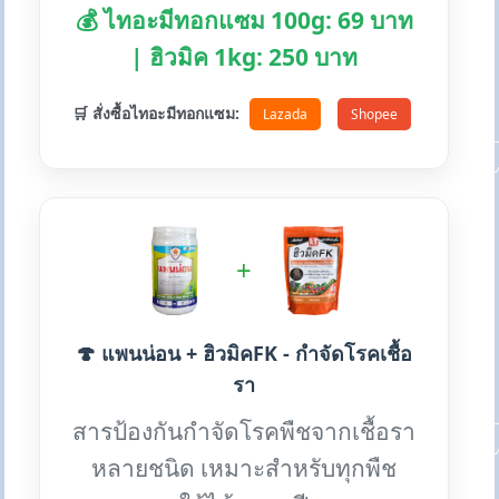
💰 ไทอะมีทอกแซม 100g: 69 บาท
| ฮิวมิค 1kg: 250 บาท
🛒 สั่งซื้อไทอะมีทอกแซม:
Lazada
Shopee
+
🍄 แพนน่อน + ฮิวมิคFK - กำจัดโรคเชื้อ
รา
สารป้องกันกำจัดโรคพืชจากเชื้อรา
หลายชนิด เหมาะสำหรับทุกพืช