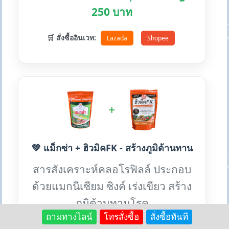
250 บาท
🛒 สั่งซื้ออินเวท:
Lazada
Shopee
+
💚 แม็กซ่า + ฮิวมิคFK - สร้างภูมิต้านทาน
สารสังเคราะห์คลอโรฟิลล์ ประกอบ
ด้วยแมกนีเซียม ซิงค์ เร่งเขียว สร้าง
ภูมิต้านทานโรค
ถามทางไลน์
โทรสั่งซื้อ
สั่งซื้อทันที