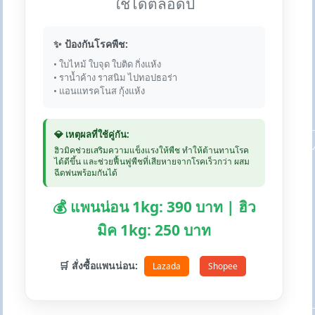
ใช้ได้ตลอดปี
✨ ป้องกันโรคพืช:
• ใบไหม้ ใบจุด ใบติด กิ่งแห้ง
• ราน้ำค้าง ราสนิม ไปทอปธอร่า
• แอนแทรคโนส กุ้งแห้ง
💎 เหตุผลที่ใช้คู่กัน:
ฮิวมิคช่วยเสริมความแข็งแรงให้พืช ทำให้ต้านทานโรค
ได้ดีขึ้น และช่วยฟื้นฟูพืชที่เสียหายจากโรคเร็วกว่า ผสม
ฉีดพ่นพร้อมกันได้
💰 แพนน่อน 1kg: 390 บาท | ฮิว
มิค 1kg: 250 บาท
🛒 สั่งซื้อแพนน่อน:
Lazada
Shopee