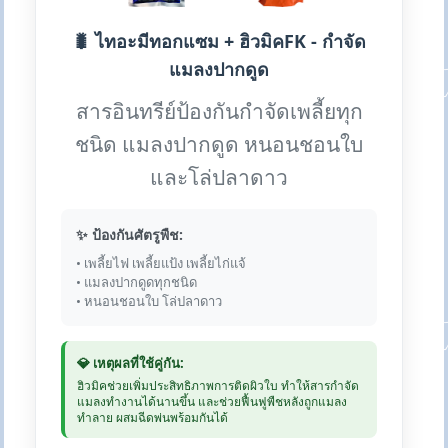
🐛 ไทอะมีทอกแซม + ฮิวมิคFK - กำจัด
แมลงปากดูด
สารอินทรีย์ป้องกันกำจัดเพลี้ยทุก
ชนิด แมลงปากดูด หนอนชอนใบ
และโล่ปลาดาว
✨ ป้องกันศัตรูพืช:
• เพลี้ยไฟ เพลี้ยแป้ง เพลี้ยไก่แจ้
• แมลงปากดูดทุกชนิด
• หนอนชอนใบ โล่ปลาดาว
💎 เหตุผลที่ใช้คู่กัน:
ฮิวมิคช่วยเพิ่มประสิทธิภาพการติดผิวใบ ทำให้สารกำจัด
แมลงทำงานได้นานขึ้น และช่วยฟื้นฟูพืชหลังถูกแมลง
ทำลาย ผสมฉีดพ่นพร้อมกันได้