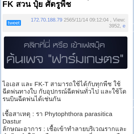
FK สวน ปุ๋ย ศัตรูพืช
172.70.188.79
2565/11/14 09:12:04 , View:
tweet
3952,
e
ไอเอส และ FK-T สามารถใช้ได้กับทุกพืช ใช้
ฉีดพ่นทางใบ กับอุปกรณ์ฉีดพ่นทั่วไป และใช้โด
รนบินฉีดพ่นได้เช่นกัน
เชื้อสาเหตุ : รา Phytophthora parasitica
Dastur
ลักษณะอาการ : เชื้อเข้าทำลายบริเวณรากและ