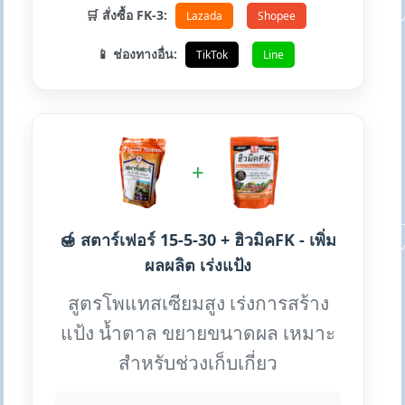
🛒 สั่งซื้อ FK-3:
Lazada
Shopee
📱 ช่องทางอื่น:
TikTok
Line
+
🍯 สตาร์เฟอร์ 15-5-30 + ฮิวมิคFK - เพิ่ม
ผลผลิต เร่งแป้ง
สูตรโพแทสเซียมสูง เร่งการสร้าง
แป้ง น้ำตาล ขยายขนาดผล เหมาะ
สำหรับช่วงเก็บเกี่ยว