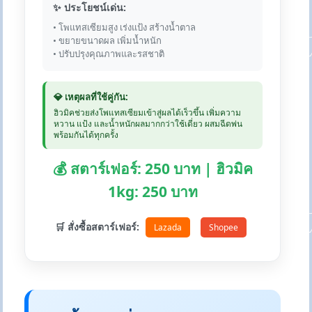
✨ ประโยชน์เด่น:
• โพแทสเซียมสูง เร่งแป้ง สร้างน้ำตาล
• ขยายขนาดผล เพิ่มน้ำหนัก
• ปรับปรุงคุณภาพและรสชาติ
💎 เหตุผลที่ใช้คู่กัน:
ฮิวมิคช่วยส่งโพแทสเซียมเข้าสู่ผลได้เร็วขึ้น เพิ่มความ
หวาน แป้ง และน้ำหนักผลมากกว่าใช้เดี่ยว ผสมฉีดพ่น
พร้อมกันได้ทุกครั้ง
💰 สตาร์เฟอร์: 250 บาท | ฮิวมิค
1kg: 250 บาท
🛒 สั่งซื้อสตาร์เฟอร์:
Lazada
Shopee