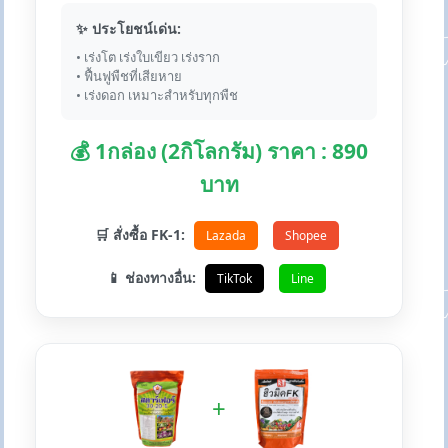
✨ ประโยชน์เด่น:
• เร่งโต เร่งใบเขียว เร่งราก
• ฟื้นฟูพืชที่เสียหาย
• เร่งดอก เหมาะสำหรับทุกพืช
💰 1กล่อง (2กิโลกรัม) ราคา : 890
บาท
🛒 สั่งซื้อ FK-1:
Lazada
Shopee
📱 ช่องทางอื่น:
TikTok
Line
+