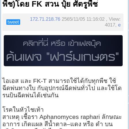
พืช)โดย FK สวน ปุ๋ย ศัตรูพืช
172.71.218.76
2565/11/05 11:16:02 , View:
tweet
4017,
e
ไอเอส และ FK-T สามารถใช้ได้กับทุกพืช ใช้
ฉีดพ่นทางใบ กับอุปกรณ์ฉีดพ่นทั่วไป และใช้โด
รนบินฉีดพ่นได้เช่นกัน
โรคในหัวไชเท้า
สาเหตุ เชื้อรา Aphanomyces raphari ลักษณะ
อาการ เกิดแผล สีน้ำตาล–แดง หรือ ดำ บน