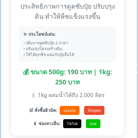
ประสิทธิภาพการดูดซับปุ๋ย ปรับปรุง
ดิน ทำให้พืชแข็งแรงขึ้น
✨ ประโยชน์เด่น:
• เพิ่มการดูดซับปุ๋ย 2-3 เท่า
• ปรับปรุงโครงสร้างดิน
• ใช้ได้ทุกพืช ผสมกับปุ๋ยอื่นได้
💰 ขนาด 500g: 190 บาท | 1kg:
250 บาท
💧 1kg ผสมน้ำได้ถึง 2,000 ลิตร
🛒 สั่งซื้อฮิวมิค:
Lazada
Shopee
📱 ช่องทางอื่น:
TikTok
Line