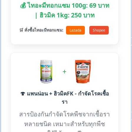
💰 ไทอะมีทอกแซม 100g: 69 บาท
| ฮิวมิค 1kg: 250 บาท
🛒 สั่งซื้อไทอะมีทอกแซม:
Lazada
Shopee
+
🍄 แพนน่อน + ฮิวมิคFK - กำจัดโรคเชื้อ
รา
สารป้องกันกำจัดโรคพืชจากเชื้อรา
หลายชนิด เหมาะสำหรับทุกพืช