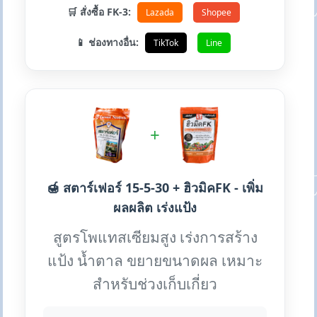
🛒 สั่งซื้อ FK-3:
Lazada
Shopee
📱 ช่องทางอื่น:
TikTok
Line
+
🍯 สตาร์เฟอร์ 15-5-30 + ฮิวมิคFK - เพิ่ม
ผลผลิต เร่งแป้ง
สูตรโพแทสเซียมสูง เร่งการสร้าง
แป้ง น้ำตาล ขยายขนาดผล เหมาะ
สำหรับช่วงเก็บเกี่ยว