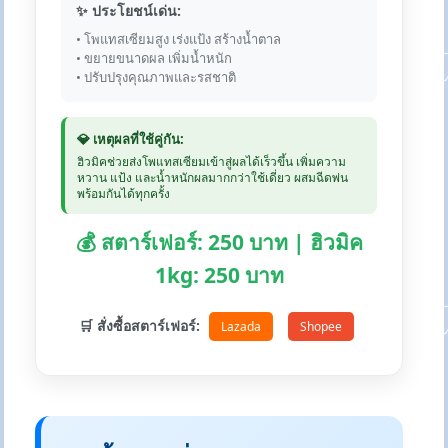
✨ ประโยชน์เด่น:
• โพแทสเซียมสูง เร่งแป้ง สร้างน้ำตาล
• ขยายขนาดผล เพิ่มน้ำหนัก
• ปรับปรุงคุณภาพและรสชาติ
💎 เหตุผลที่ใช้คู่กัน:
ฮิวมิคช่วยส่งโพแทสเซียมเข้าสู่ผลได้เร็วขึ้น เพิ่มความ
หวาน แป้ง และน้ำหนักผลมากกว่าใช้เดี่ยว ผสมฉีดพ่น
พร้อมกันได้ทุกครั้ง
💰 สตาร์เฟอร์: 250 บาท | ฮิวมิค
1kg: 250 บาท
🛒 สั่งซื้อสตาร์เฟอร์:
Lazada
Shopee