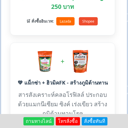
250 บาท
🛒 สั่งซื้ออินเวท:
Lazada
Shopee
+
💚 แม็กซ่า + ฮิวมิคFK - สร้างภูมิต้านทาน
สารสังเคราะห์คลอโรฟิลล์ ประกอบ
ด้วยแมกนีเซียม ซิงค์ เร่งเขียว สร้าง
ภูมิต้านทานโรค
ถามทางไลน์
โทรสั่งซื้อ
สั่งซื้อทันที