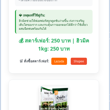
• เสริมความแข็งแรงของราก
💎 เหตุผลที่ใช้คู่กัน:
ฮิวมิคช่วยให้ฟอสฟอรัสถูกดูดซับง่ายขึ้น เร่งการเจริญ
เติบโตของราก และกระตุ้นการออกดอกได้ดีกว่าใช้เดี่ยว
ผสมฉีดพ่นพร้อมกันได้
💰 สตาร์เฟอร์: 250 บาท | ฮิวมิค
1kg: 250 บาท
🛒 สั่งซื้อสตาร์เฟอร์:
Lazada
Shopee