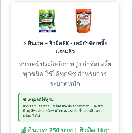
+
⚡ อินเวท + ฮิวมิคFK - เคมีกำจัดเพลี้ย
แรงแล้ว
สารเคมีประสิทธิภาพสูง กำจัดเพลี้ย
ทุกชนิด ใช้ได้ทุกพืช สำหรับการ
ระบาดหนัก
💎 เหตุผลที่ใช้คู่กัน:
ฮิวมิคช่วยลดความเครียดของพืชจากสารเคมี และช่วย
ฟื้นฟูพืชหลังการฉีดพ่นให้แข็งแรงเร็วขึ้น ผสมฉีดพ่น
พร้อมกันได้
💰 อินเวท: 250 บาท | ฮิวมิค 1kg: