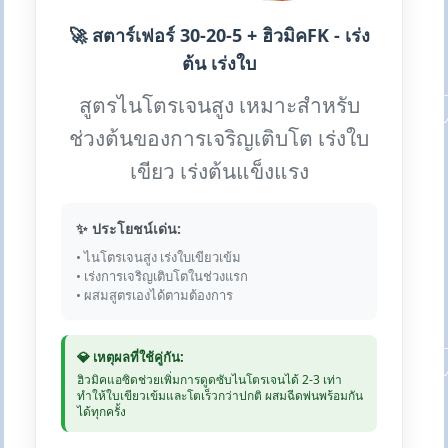
🚀 สตาร์เฟอร์ 30-20-5 + ฮิวมิคFK - เร่ง
ต้น เร่งใบ
สูตรไนโตรเจนสูง เหมาะสำหรับ
ช่วงต้นของการเจริญเติบโต เร่งใบ
เขียว เร่งต้นแข็งแรง
✨ ประโยชน์เด่น:
• ไนโตรเจนสูง เร่งใบเขียวเข้ม
• เร่งการเจริญเติบโตในช่วงแรก
• ผสมสูตรเองได้ตามต้องการ
💎 เหตุผลที่ใช้คู่กัน:
ฮิวมิคแอซิดช่วยเพิ่มการดูดซับไนโตรเจนได้ 2-3 เท่า
ทำให้ใบเขียวเข้มและโตเร็วกว่าปกติ ผสมฉีดพ่นพร้อมกัน
ได้ทุกครั้ง