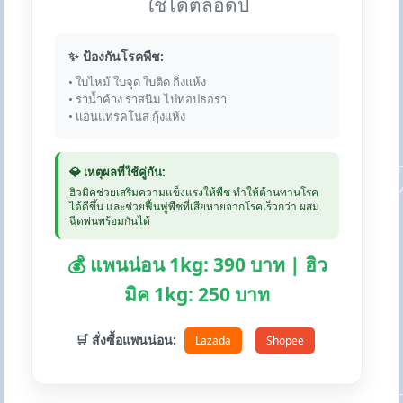
ใช้ได้ตลอดปี
✨ ป้องกันโรคพืช:
• ใบไหม้ ใบจุด ใบติด กิ่งแห้ง
• ราน้ำค้าง ราสนิม ไปทอปธอร่า
• แอนแทรคโนส กุ้งแห้ง
💎 เหตุผลที่ใช้คู่กัน:
ฮิวมิคช่วยเสริมความแข็งแรงให้พืช ทำให้ต้านทานโรค
ได้ดีขึ้น และช่วยฟื้นฟูพืชที่เสียหายจากโรคเร็วกว่า ผสม
ฉีดพ่นพร้อมกันได้
💰 แพนน่อน 1kg: 390 บาท | ฮิว
มิค 1kg: 250 บาท
🛒 สั่งซื้อแพนน่อน:
Lazada
Shopee