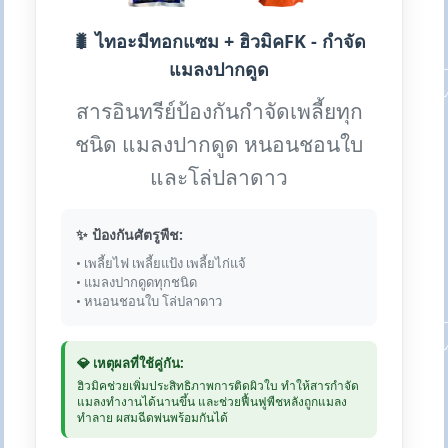
🐛 ไทอะมีทอกแซม + ฮิวมิคFK - กำจัด
แมลงปากดูด
สารอินทรีย์ป้องกันกำจัดเพลี้ยทุก
ชนิด แมลงปากดูด หนอนชอนใบ
และโล่ปลาดาว
✨ ป้องกันศัตรูพืช:
• เพลี้ยไฟ เพลี้ยแป้ง เพลี้ยไก่แจ้
• แมลงปากดูดทุกชนิด
• หนอนชอนใบ โล่ปลาดาว
💎 เหตุผลที่ใช้คู่กัน:
ฮิวมิคช่วยเพิ่มประสิทธิภาพการติดผิวใบ ทำให้สารกำจัด
แมลงทำงานได้นานขึ้น และช่วยฟื้นฟูพืชหลังถูกแมลง
ทำลาย ผสมฉีดพ่นพร้อมกันได้