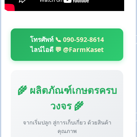
โทรศัพท์
📞 090-592-8614
ไลน์ไอดี
💬 @FarmKaset
🌾 ผลิตภัณฑ์เกษตรครบ
วงจร 🌾
จากเริ่มปลูก สู่การเก็บเกี่ยว ด้วยสินค้า
คุณภาพ