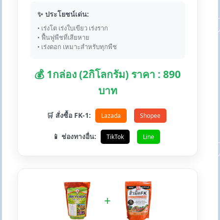
✨ ประโยชน์เด่น:
• เร่งโต เร่งใบเขียว เร่งราก
• ฟื้นฟูพืชที่เสียหาย
• เร่งดอก เหมาะสำหรับทุกพืช
💰 1กล่อง (2กิโลกรัม) ราคา : 890
บาท
🛒 สั่งซื้อ FK-1:
Lazada
Shopee
📱 ช่องทางอื่น:
TikTok
Line
+