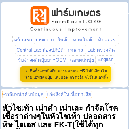
หน้าแรก
บทความ
สินค้า
ตามสินค้า
ติดต่อเรา
Central Lab ห้องปฏิบัติการกลาง
iLab ตรวจดิน
English
รับจ้างผลิตปุ๋ยยาฯOEM
แอพผสมปุ๋ย
📱 ติดตั้งแอพมือถือ ฟาร์มเกษตร ฟรี!ไม่มีเงื่อนไข
(รวมแอพผสมปุ๋ย และแอพเกษตรอื่นๆไว้ในแอพนี้)
<กลับหน้าค้นข้อมูล
แจ้งลิงค์ในเนื้อหาเสีย
หัวไชเท้า เน่าดำ เน่าเละ กำจัดโรค
เชื้อราต่างๆในหัวไชเท้า ปลอดสาร
พิษ ไอเอส และ FK-T(ใช้ได้ทุก