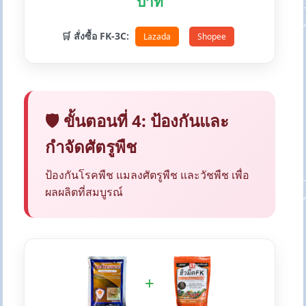
บาท
🛒 สั่งซื้อ FK-3C:
Lazada
Shopee
🛡️ ขั้นตอนที่ 4: ป้องกันและ
กำจัดศัตรูพืช
ป้องกันโรคพืช แมลงศัตรูพืช และวัชพืช เพื่อ
ผลผลิตที่สมบูรณ์
+