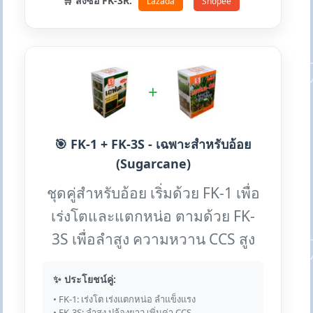
🛒 สั่งซื้อ FK-3R:
Lazada
Shopee
+
🎯 FK-1 + FK-3S - เฉพาะสำหรับอ้อย
(Sugarcane)
ชุดคู่สำหรับอ้อย เริ่มด้วย FK-1 เพื่อ
เร่งโตและแตกหน่อ ตามด้วย FK-
3S เพื่อลำสูง ความหวาน CCS สูง
✨ ประโยชน์คู่:
• FK-1: เร่งโต เร่งแตกหน่อ ลำแข็งแรง
• FK-3S: ลำสูง ปล้องยาว เพิ่มค่า CCS