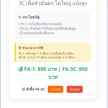
3C เพื่อหัวมันดก โตใหญ่ แป้งสูง
✨ ประโยชน์คู่:
• FK-1: เร่งโต ต้นแข็งแรง ทนแล้ง
• FK-3C: หัวมันดก โตใหญ่ เปอร์เซ็นต์แป้งสูง
• น้ำหนักต่อต้นเพิ่มขึ้นมาก
⏰ ช่วงเวลาการใช้:
FK-1: หลังปลูก 1-4 เดือน และเมื่อมันใบเหลือง
FK-3C: อายุ 6-10 เดือน และก่อนขุด 2-3 เดือน
💰 FK-1: 890 บาท | FK-3C: 950
บาท
🛒 สั่งซื้อ FK-3C:
Lazada
Shopee