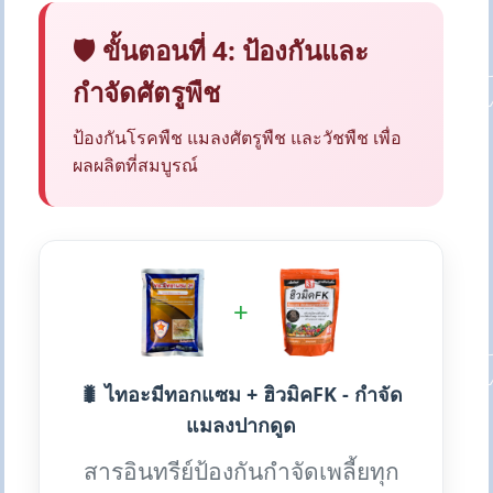
🛡️ ขั้นตอนที่ 4: ป้องกันและ
กำจัดศัตรูพืช
ป้องกันโรคพืช แมลงศัตรูพืช และวัชพืช เพื่อ
ผลผลิตที่สมบูรณ์
+
🐛 ไทอะมีทอกแซม + ฮิวมิคFK - กำจัด
แมลงปากดูด
สารอินทรีย์ป้องกันกำจัดเพลี้ยทุก