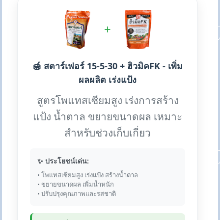
+
🍯 สตาร์เฟอร์ 15-5-30 + ฮิวมิคFK - เพิ่ม
ผลผลิต เร่งแป้ง
สูตรโพแทสเซียมสูง เร่งการสร้าง
แป้ง น้ำตาล ขยายขนาดผล เหมาะ
สำหรับช่วงเก็บเกี่ยว
✨ ประโยชน์เด่น:
• โพแทสเซียมสูง เร่งแป้ง สร้างน้ำตาล
• ขยายขนาดผล เพิ่มน้ำหนัก
• ปรับปรุงคุณภาพและรสชาติ