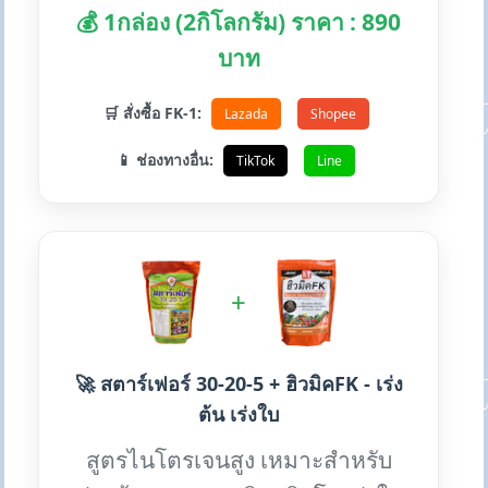
💰 1กล่อง (2กิโลกรัม) ราคา : 890
บาท
🛒 สั่งซื้อ FK-1:
Lazada
Shopee
📱 ช่องทางอื่น:
TikTok
Line
+
🚀 สตาร์เฟอร์ 30-20-5 + ฮิวมิคFK - เร่ง
ต้น เร่งใบ
สูตรไนโตรเจนสูง เหมาะสำหรับ