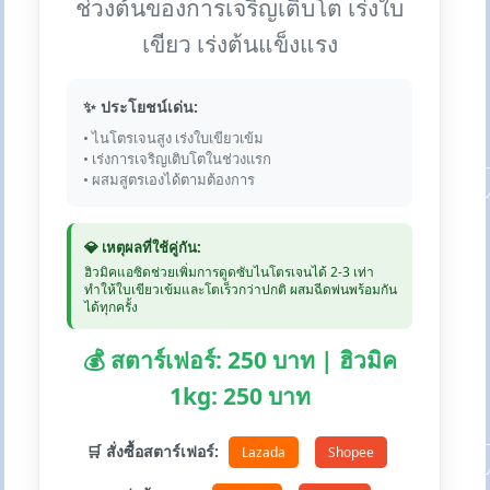
ช่วงต้นของการเจริญเติบโต เร่งใบ
เขียว เร่งต้นแข็งแรง
✨ ประโยชน์เด่น:
• ไนโตรเจนสูง เร่งใบเขียวเข้ม
• เร่งการเจริญเติบโตในช่วงแรก
• ผสมสูตรเองได้ตามต้องการ
💎 เหตุผลที่ใช้คู่กัน:
ฮิวมิคแอซิดช่วยเพิ่มการดูดซับไนโตรเจนได้ 2-3 เท่า
ทำให้ใบเขียวเข้มและโตเร็วกว่าปกติ ผสมฉีดพ่นพร้อมกัน
ได้ทุกครั้ง
💰 สตาร์เฟอร์: 250 บาท | ฮิวมิค
1kg: 250 บาท
🛒 สั่งซื้อสตาร์เฟอร์:
Lazada
Shopee