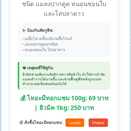
ชนิด แมลงปากดูด หนอนชอนใบ
และโล่ปลาดาว
✨ ป้องกันศัตรูพืช:
• เพลี้ยไฟ เพลี้ยแป้ง เพลี้ยไก่แจ้
• แมลงปากดูดทุกชนิด
• หนอนชอนใบ โล่ปลาดาว
💎 เหตุผลที่ใช้คู่กัน:
ฮิวมิคช่วยเพิ่มประสิทธิภาพการติดผิวใบ ทำให้สารกำจัด
แมลงทำงานได้นานขึ้น และช่วยฟื้นฟูพืชหลังถูกแมลง
ทำลาย ผสมฉีดพ่นพร้อมกันได้
💰 ไทอะมีทอกแซม 100g: 69 บาท
| ฮิวมิค 1kg: 250 บาท
🛒 สั่งซื้อไทอะมีทอกแซม:
Lazada
Shopee