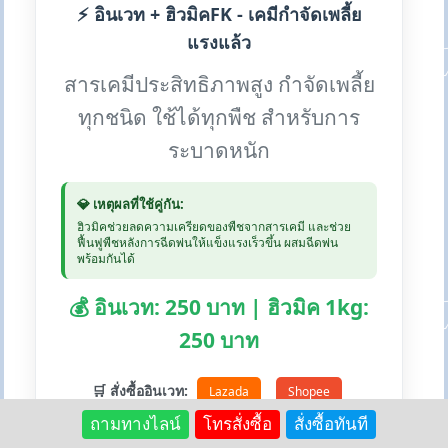
⚡ อินเวท + ฮิวมิคFK - เคมีกำจัดเพลี้ย
แรงแล้ว
สารเคมีประสิทธิภาพสูง กำจัดเพลี้ย
ทุกชนิด ใช้ได้ทุกพืช สำหรับการ
ระบาดหนัก
💎 เหตุผลที่ใช้คู่กัน:
ฮิวมิคช่วยลดความเครียดของพืชจากสารเคมี และช่วย
ฟื้นฟูพืชหลังการฉีดพ่นให้แข็งแรงเร็วขึ้น ผสมฉีดพ่น
พร้อมกันได้
💰 อินเวท: 250 บาท | ฮิวมิค 1kg:
250 บาท
🛒 สั่งซื้ออินเวท:
Lazada
Shopee
ถามทางไลน์
โทรสั่งซื้อ
สั่งซื้อทันที