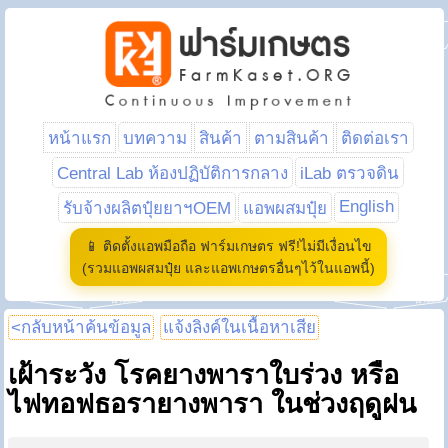
หน้าแรก
บทความ
สินค้า
ตามสินค้า
ติดต่อเรา
Central Lab ห้องปฏิบัติการกลาง
iLab ตรวจดิน
English
รับจ้างผลิตปุ๋ยยาฯOEM
แอพผสมปุ๋ย
📱 ติดตั้งแอพมือถือ ฟาร์มเกษตร ฟรี!ไม่มีเงื่อนไข
(รวมแอพผสมปุ๋ย และแอพเกษตรอื่นๆไว้ในแอพนี้)
<กลับหน้าค้นข้อมูล
แจ้งลิงค์ในเนื้อหาเสีย
เฝ้าระวัง โรคยางพาราใบร่วง หรือ
ไฟทอฟธอรายางพารา ในช่วงฤดูฝน