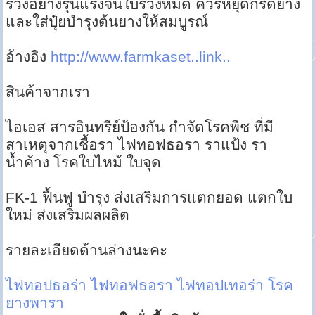
ร่วงอย่างรุนแรงจนใบร่วงหมด ควรหยุดกรีดยาง
และใส่ปุ๋ยบำรุงต้นยางให้สมบูรณ์
อ้างอิง
http://www.farmkaset..link..
สินค้าจากเรา
ไอเอส สารอินทรีย์ป้องกัน กำจัดโรคพืช ที่มี
สาเหตุจากเชื้อรา ไฟทอฟธอรา ราแป้ง รา
น้ำค้าง โรคใบไหม้ ใบจุด
FK-1 ฟื้นฟู บำรุง ส่งเสริมการแตกยอด แตกใบ
ใหม่ ส่งเสริมผลผลิต
รายละเอียดด้านล่างนะคะ
ไฟทอปธอร่า
ไฟทอฟธอรา
ไฟทอปเทอร่า
โรค
ยางพารา