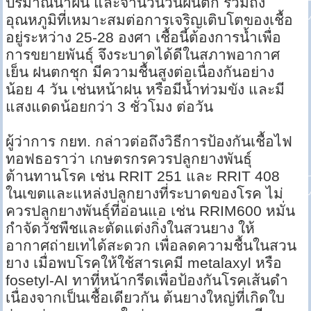
ปริมาณน้ำฝน และจำนวนวันฝนตก รวมถึง
อุณหภูมิที่เหมาะสมต่อการเจริญเติบโตของเชื้อ
อยู่ระหว่าง 25-28 องศา เชื้อนี้ต้องการน้ำเพื่อ
การขยายพันธุ์ จึงระบาดได้ดีในสภาพอากาศ
เย็น ฝนตกชุก มีความชื้นสูงต่อเนื่องกันอย่าง
น้อย 4 วัน เช่นหน้าฝน หรือมีน้ำท่วมขัง และมี
แสงแดดน้อยกว่า 3 ชั่วโมง ต่อวัน
ผู้ว่าการ กยท. กล่าวต่อถึงวิธีการป้องกันเชื้อไฟ
ทอฟธอราว่า เกษตรกรควรปลูกยางพันธุ์
ต้านทานโรค เช่น RRIT 251 และ RRIT 408
ในเขตและแหล่งปลูกยางที่ระบาดของโรค ไม่
ควรปลูกยางพันธุ์ที่อ่อนแอ เช่น RRIM600 หมั่น
กำจัดวัชพืชและตัดแต่งกิ่งในสวนยาง ให้
อากาศถ่ายเทได้สะดวก เพื่อลดความชื้นในสวน
ยาง เมื่อพบโรคให้ใช้สารเคมี metalaxyl หรือ
fosetyl-AI ทาที่หน้ากรีดเพื่อป้องกันโรคเส้นดำ
เนื่องจากเป็นเชื้อเดียวกัน ต้นยางใหญ่ที่เกิดใบ