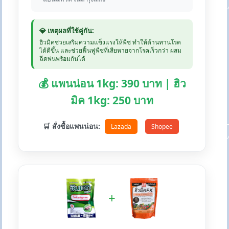
💎 เหตุผลที่ใช้คู่กัน:
ฮิวมิคช่วยเสริมความแข็งแรงให้พืช ทำให้ต้านทานโรค
ได้ดีขึ้น และช่วยฟื้นฟูพืชที่เสียหายจากโรคเร็วกว่า ผสม
ฉีดพ่นพร้อมกันได้
💰 แพนน่อน 1kg: 390 บาท | ฮิว
มิค 1kg: 250 บาท
🛒 สั่งซื้อแพนน่อน:
Lazada
Shopee
+