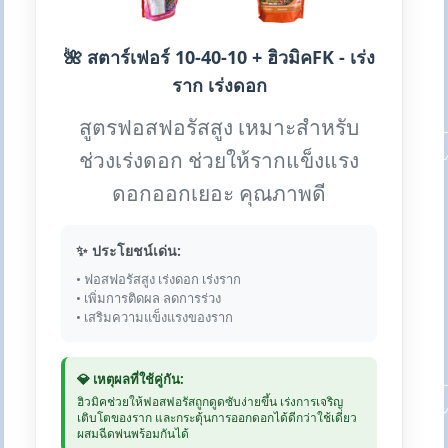
🌺 สตาร์เฟอร์ 10-40-10 + ฮิวมิคFK - เร่ง
ราก เร่งดอก
สูตรฟอสฟอรัสสูง เหมาะสำหรับ
ช่วงเร่งดอก ช่วยให้รากแข็งแรง
ดอกออกเยอะ คุณภาพดี
✨ ประโยชน์เด่น:
• ฟอสฟอรัสสูง เร่งดอก เร่งราก
• เพิ่มการติดผล ลดการร่วง
• เสริมความแข็งแรงของราก
💎 เหตุผลที่ใช้คู่กัน:
ฮิวมิคช่วยให้ฟอสฟอรัสถูกดูดซับง่ายขึ้น เร่งการเจริญ
เติบโตของราก และกระตุ้นการออกดอกได้ดีกว่าใช้เดี่ยว
ผสมฉีดพ่นพร้อมกันได้