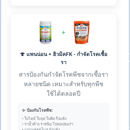
+
🍄 แพนน่อน + ฮิวมิคFK - กำจัดโรคเชื้อ
รา
สารป้องกันกำจัดโรคพืชจากเชื้อรา
หลายชนิด เหมาะสำหรับทุกพืช
ใช้ได้ตลอดปี
✨ ป้องกันโรคพืช:
• ใบไหม้ ใบจุด ใบติด กิ่งแห้ง
• ราน้ำค้าง ราสนิม ไปทอปธอร่า
• แอนแทรคโนส กุ้งแห้ง