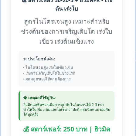
🚀 สตาร์เฟอร์ 30-20-5 + ฮิวมิคFK - เร่ง
ต้น เร่งใบ
สูตรไนโตรเจนสูง เหมาะสำหรับ
ช่วงต้นของการเจริญเติบโต เร่งใบ
เขียว เร่งต้นแข็งแรง
✨ ประโยชน์เด่น:
• ไนโตรเจนสูง เร่งใบเขียวเข้ม
• เร่งการเจริญเติบโตในช่วงแรก
• ผสมสูตรเองได้ตามต้องการ
💎 เหตุผลที่ใช้คู่กัน:
ฮิวมิคแอซิดช่วยเพิ่มการดูดซับไนโตรเจนได้ 2-3 เท่า
ทำให้ใบเขียวเข้มและโตเร็วกว่าปกติ ผสมฉีดพ่นพร้อมกัน
ได้ทุกครั้ง
💰 สตาร์เฟอร์: 250 บาท | ฮิวมิค