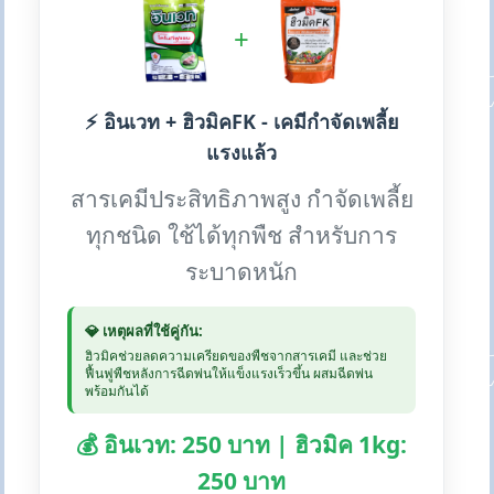
+
⚡ อินเวท + ฮิวมิคFK - เคมีกำจัดเพลี้ย
แรงแล้ว
สารเคมีประสิทธิภาพสูง กำจัดเพลี้ย
ทุกชนิด ใช้ได้ทุกพืช สำหรับการ
ระบาดหนัก
💎 เหตุผลที่ใช้คู่กัน:
ฮิวมิคช่วยลดความเครียดของพืชจากสารเคมี และช่วย
ฟื้นฟูพืชหลังการฉีดพ่นให้แข็งแรงเร็วขึ้น ผสมฉีดพ่น
พร้อมกันได้
💰 อินเวท: 250 บาท | ฮิวมิค 1kg:
250 บาท