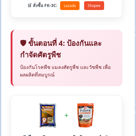
🛒 สั่งซื้อ FK-3C:
Lazada
Shopee
🛡️ ขั้นตอนที่ 4: ป้องกันและ
กำจัดศัตรูพืช
ป้องกันโรคพืช แมลงศัตรูพืช และวัชพืช เพื่อ
ผลผลิตที่สมบูรณ์
+