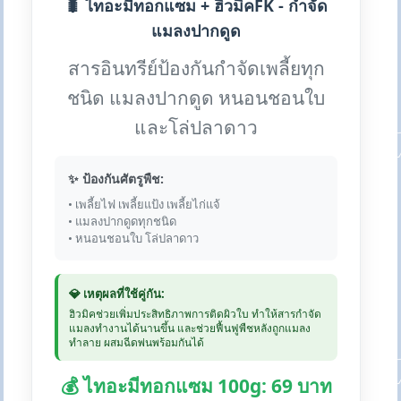
🐛 ไทอะมีทอกแซม + ฮิวมิคFK - กำจัด
แมลงปากดูด
สารอินทรีย์ป้องกันกำจัดเพลี้ยทุก
ชนิด แมลงปากดูด หนอนชอนใบ
และโล่ปลาดาว
✨ ป้องกันศัตรูพืช:
• เพลี้ยไฟ เพลี้ยแป้ง เพลี้ยไก่แจ้
• แมลงปากดูดทุกชนิด
• หนอนชอนใบ โล่ปลาดาว
💎 เหตุผลที่ใช้คู่กัน:
ฮิวมิคช่วยเพิ่มประสิทธิภาพการติดผิวใบ ทำให้สารกำจัด
แมลงทำงานได้นานขึ้น และช่วยฟื้นฟูพืชหลังถูกแมลง
ทำลาย ผสมฉีดพ่นพร้อมกันได้
💰 ไทอะมีทอกแซม 100g: 69 บาท