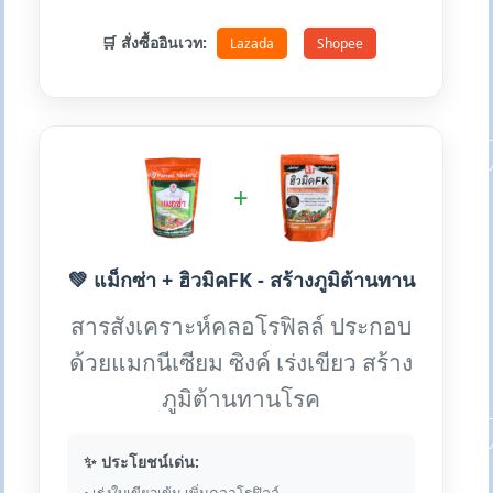
🛒 สั่งซื้ออินเวท:
Lazada
Shopee
+
💚 แม็กซ่า + ฮิวมิคFK - สร้างภูมิต้านทาน
สารสังเคราะห์คลอโรฟิลล์ ประกอบ
ด้วยแมกนีเซียม ซิงค์ เร่งเขียว สร้าง
ภูมิต้านทานโรค
✨ ประโยชน์เด่น: