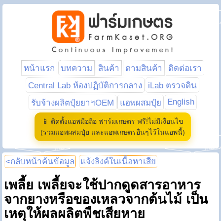
หน้าแรก
บทความ
สินค้า
ตามสินค้า
ติดต่อเรา
Central Lab ห้องปฏิบัติการกลาง
iLab ตรวจดิน
English
รับจ้างผลิตปุ๋ยยาฯOEM
แอพผสมปุ๋ย
📱 ติดตั้งแอพมือถือ ฟาร์มเกษตร ฟรี!ไม่มีเงื่อนไข
(รวมแอพผสมปุ๋ย และแอพเกษตรอื่นๆไว้ในแอพนี้)
<กลับหน้าค้นข้อมูล
แจ้งลิงค์ในเนื้อหาเสีย
เพลี้ย เพลี้ยจะใช้ปากดูดสารอาหาร
จากยางหรือของเหลวจากต้นไม้ เป็น
เหตุให้ผลผลิตพืชเสียหาย