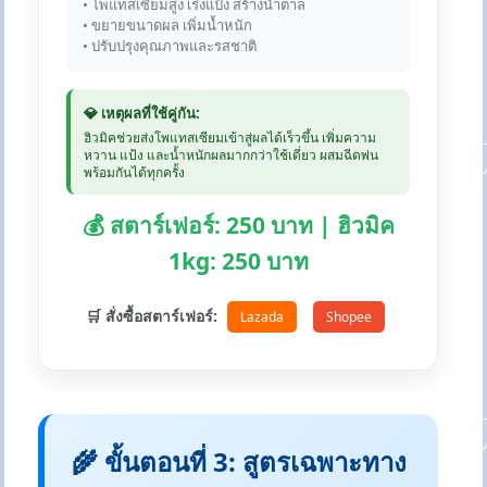
• โพแทสเซียมสูง เร่งแป้ง สร้างน้ำตาล
• ขยายขนาดผล เพิ่มน้ำหนัก
• ปรับปรุงคุณภาพและรสชาติ
💎 เหตุผลที่ใช้คู่กัน:
ฮิวมิคช่วยส่งโพแทสเซียมเข้าสู่ผลได้เร็วขึ้น เพิ่มความ
หวาน แป้ง และน้ำหนักผลมากกว่าใช้เดี่ยว ผสมฉีดพ่น
พร้อมกันได้ทุกครั้ง
💰 สตาร์เฟอร์: 250 บาท | ฮิวมิค
1kg: 250 บาท
🛒 สั่งซื้อสตาร์เฟอร์:
Lazada
Shopee
🌾 ขั้นตอนที่ 3: สูตรเฉพาะทาง