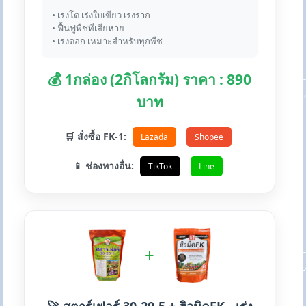
• เร่งโต เร่งใบเขียว เร่งราก
• ฟื้นฟูพืชที่เสียหาย
• เร่งดอก เหมาะสำหรับทุกพืช
💰 1กล่อง (2กิโลกรัม) ราคา : 890
บาท
🛒 สั่งซื้อ FK-1:
Lazada
Shopee
📱 ช่องทางอื่น:
TikTok
Line
+