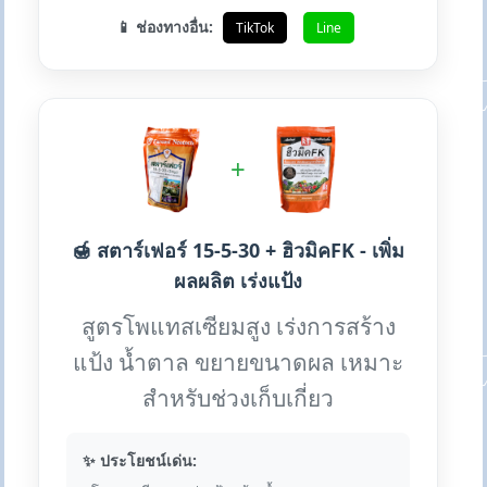
📱 ช่องทางอื่น:
TikTok
Line
+
🍯 สตาร์เฟอร์ 15-5-30 + ฮิวมิคFK - เพิ่ม
ผลผลิต เร่งแป้ง
สูตรโพแทสเซียมสูง เร่งการสร้าง
แป้ง น้ำตาล ขยายขนาดผล เหมาะ
สำหรับช่วงเก็บเกี่ยว
✨ ประโยชน์เด่น: