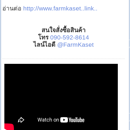
อ่านต่อ
http://www.farmkaset..link..
สนใจสั่งซื้อสินค้า
โทร
090-592-8614
ไลน์ไอดี
@FarmKaset