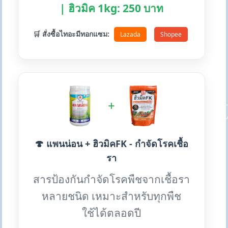
| ฮิวมิค 1kg: 250 บาท
🛒 สั่งซื้อไทอะมีทอกแซม:
Lazada
Shopee
+
🍄 แพนน่อน + ฮิวมิคFK - กำจัดโรคเชื้อ
รา
สารป้องกันกำจัดโรคพืชจากเชื้อรา
หลายชนิด เหมาะสำหรับทุกพืช
ใช้ได้ตลอดปี