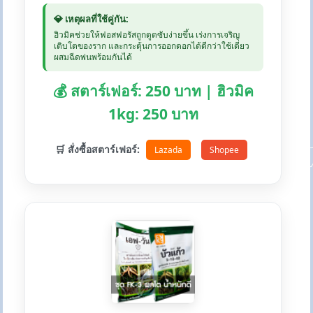
💎 เหตุผลที่ใช้คู่กัน:
ฮิวมิคช่วยให้ฟอสฟอรัสถูกดูดซับง่ายขึ้น เร่งการเจริญ
เติบโตของราก และกระตุ้นการออกดอกได้ดีกว่าใช้เดี่ยว
ผสมฉีดพ่นพร้อมกันได้
💰 สตาร์เฟอร์: 250 บาท | ฮิวมิค
1kg: 250 บาท
🛒 สั่งซื้อสตาร์เฟอร์:
Lazada
Shopee