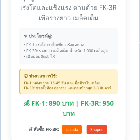
เร่งโตและแข็งแรง ตามด้วย FK-3R
เพื่อรวงยาว เมล็ดเต็ม
✨ ประโยชน์คู่:
• FK-1: เร่งโต เร่งใบเขียว เร่งแตกกอ
• FK-3R: รวงยาว เมล็ดเต็ม น้ำหนัก 1,000 เมล็ดสูง
• เพิ่มผลผลิตต่อไร่
⏰ ช่วงเวลาการใช้:
FK-1: หลังหว่าน 15-45 วัน และเมื่อข้าวใบเหลือง
FK-3R: ช่วงตั้งท้อง ออกรวง และก่อนข้าวสุก 2-3 สัปดาห์
💰 FK-1: 890 บาท | FK-3R: 950
บาท
🛒 สั่งซื้อ FK-3R:
Lazada
Shopee