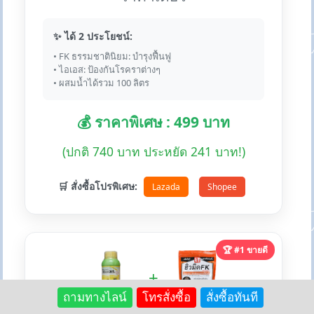
✨ ได้ 2 ประโยชน์:
• FK ธรรมชาตินิยม: บำรุงฟื้นฟู
• ไอเอส: ป้องกันโรคราต่างๆ
• ผสมน้ำได้รวม 100 ลิตร
💰 ราคาพิเศษ : 499 บาท
(ปกติ 740 บาท ประหยัด 241 บาท!)
🛒 สั่งซื้อโปรพิเศษ:
Lazada
Shopee
🏆 #1 ขายดี
+
ถามทางไลน์
โทรสั่งซื้อ
สั่งซื้อทันที