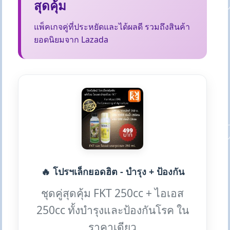
สุดคุ้ม
แพ็คเกจคู่ที่ประหยัดและได้ผลดี รวมถึงสินค้า
ยอดนิยมจาก Lazada
🔥 โปรฯเล็กยอดฮิต - บำรุง + ป้องกัน
ชุดคู่สุดคุ้ม FKT 250cc + ไอเอส
250cc ทั้งบำรุงและป้องกันโรค ใน
ราคาเดียว