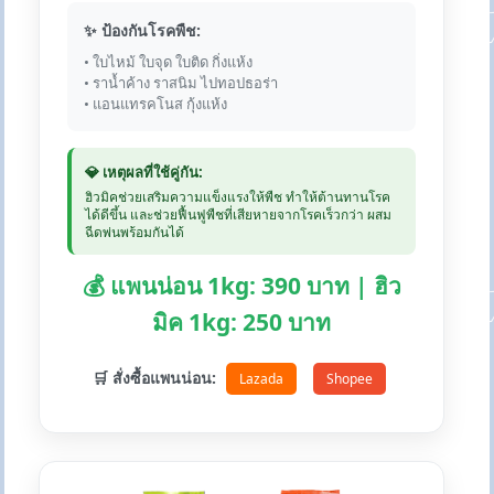
✨ ป้องกันโรคพืช:
• ใบไหม้ ใบจุด ใบติด กิ่งแห้ง
• ราน้ำค้าง ราสนิม ไปทอปธอร่า
• แอนแทรคโนส กุ้งแห้ง
💎 เหตุผลที่ใช้คู่กัน:
ฮิวมิคช่วยเสริมความแข็งแรงให้พืช ทำให้ต้านทานโรค
ได้ดีขึ้น และช่วยฟื้นฟูพืชที่เสียหายจากโรคเร็วกว่า ผสม
ฉีดพ่นพร้อมกันได้
💰 แพนน่อน 1kg: 390 บาท | ฮิว
มิค 1kg: 250 บาท
🛒 สั่งซื้อแพนน่อน:
Lazada
Shopee