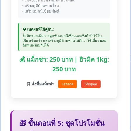
• เร่งใบเขียวเข้ม เพิ่มคลอโรฟิลล์
• สร้างภูมิต้านทานโรค
• เสริมแมกนีเซียม ซิงค์
💎 เหตุผลที่ใช้คู่กัน:
ฮิวมิคช่วยเพิ่มการดูดซับแมกนีเซียมและซิงค์ ทำให้ใบ
เขียวเข้มกว่า และสร้างภูมิต้านทานได้ดีกว่าใช้เดี่ยว ผสม
ฉีดพ่นพร้อมกันได้
💰 แม็กซ่า: 250 บาท | ฮิวมิค 1kg:
250 บาท
🛒 สั่งซื้อแม็กซ่า:
Lazada
Shopee
🎁 ขั้นตอนที่ 5: ชุดโปรโมชั่น