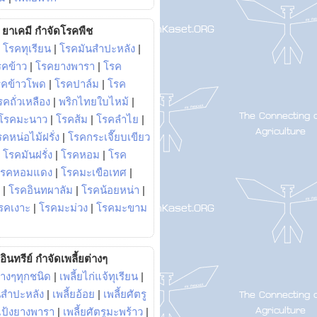
ยาเคมี กำจัดโรคพืช
|
โรคทุเรียน
|
โรคมันสำปะหลัง
|
รคข้าว
|
โรคยางพารา
|
โรค
รคข้าวโพด
|
โรคปาล์ม
|
โรค
รคถั่วเหลือง
|
พริกไทยใบไหม้
|
โรคมะนาว
|
โรคส้ม
|
โรคลำไย
|
คหน่อไม้ฝรั่ง
|
โรคกระเจี๊ยบเขียว
|
โรคมันฝรั่ง
|
โรคหอม
|
โรค
โรคหอมแดง
|
โรคมะเขือเทศ
|
|
โรคอินทผาลัม
|
โรคน้อยหน่า
|
รคเงาะ
|
โรคมะม่วง
|
โรคมะขาม
อินทรีย์ กำจัดเพลี้ยต่างๆ
่างๆทุกชนิด
|
เพลี้ยไก่แจ้ทุเรียน
|
ันสำปะหลัง
|
เพลี้ยอ้อย
|
เพลี้ยศัตรู
ยแป้งยางพารา
|
เพลี้ยศัตรูมะพร้าว
|