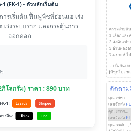
1 (FK-1) - ตัวหลักเริ่มต้น
รเริ่มต้น ฟื้นฟูพืชที่อ่อนแอ เร่ง
ต เร่งระบบราก และกระตุ้นการ
ตรวจง่ายนั
ออกดอก
1.เลือกและ
2.ส่งดินเข้า
3.อ่านผลออน
วิเคราะห์ ไปต
→เริ่มกันเล
ืช
[มีชุดโปรฯแ
(2กิโลกรัม) ราคา : 890 บาท
ติดตามสิ
คุณ เพทา...
,
อ FK-1:
Lazada
Shopee
เลขจัดส่ง
F
คุณ เสกศ...
,
ทางอื่น:
TikTok
Line
เลขจัดส่ง
F
คุณ ssuk...
,
15:00:04
, เ