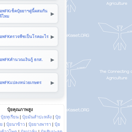
อพFKเช็คปุ๋ยยาฯคู่นี้ผสมกัน
▶
ด้ไหม
▶
อพFKตรวจพืชเป็นโรคอะไร
▶
อพFKคำนวณเงินกู้ ธกส.
▶
อพFKแปลงหน่วยเกษตร
ปุ๋ยคุณภาพสูง
|
ปุ๋ยทุเรียน
|
ปุ๋ยมันสำปะหลัง
|
ปุ๋ย
อย
|
ปุ๋ยนาข้าว
|
ปุ๋ยยางพารา
|
ปุ๋ย
๋ยข้าวโพด
|
ปุ๋ยปาล์ม
|
ปุ๋ยสับปะรด