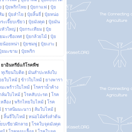
ง
|
ปุ๋ยพริกไทย
|
ปุ๋ยกาแฟ
|
ปุ๋ย
ส้ม
|
ปุ๋ยลำไย
|
ปุ๋ยลิ้นจี่
|
ปุ๋ยหน่อ
กระเจี๊ยบเขียว
|
ปุ๋ยมังคุด
|
ปุ๋ยมัน
มหัวใหญ่
|
ปุ๋ยกระเทียม
|
ปุ๋ย
ุ๋ยมะเขือเทศ
|
ปุ๋ยกล้วยไม้
|
ปุ๋ย
ุ๋ยน้อยหน่า
|
ปุ๋ยชมพู่
|
ปุ๋ยเงาะ
|
ปุ๋ยมะขาม
|
ปุ๋ยพริก
ยาอินทรีย์แก้โรคพืช
|
ทุเรียนใบติด
|
มันสำปะหลังใบ
อยใบไหม้
|
ข้าวใบไหม้
|
ยางพารา
คมะพร้าวใบไหม้
|
โรคราน้ำค้าง
าล์มใบไหม้
|
โรคสับปะรด
|
โรค
วเหลือง
|
พริกไทยใบไหม้
|
โรค
้
|
ราสนิมมะนาว
|
ส้มใบไหม้
|
|
ลิ้นจี่ใบไหม้
|
หน่อไม้ฝรั่งลำต้น
ี๊ยบเขียวฝักลาย
|
โรคใบจุดมังคุด
หม้
|
โรคหอมเลื้อย
|
โรคใบจุด