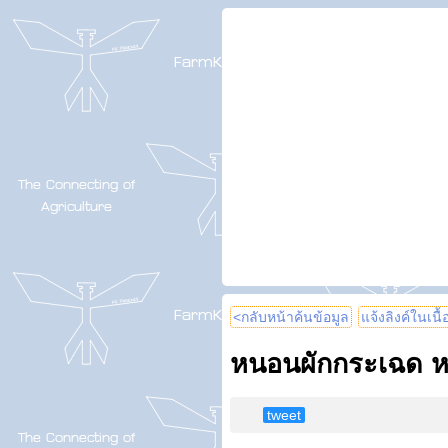
<กลับหน้าค้นข้อมูล
แจ้งลิงค์ในเนื
หนอนผักกระเฉด หนอ
tweet