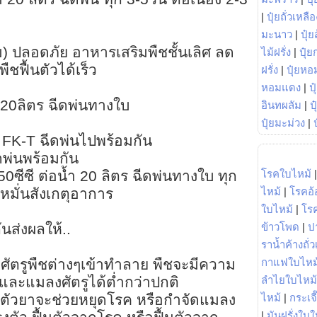
|
ปุ๋ยถั่วเหลือ
มะนาว
|
ปุ๋ย
) ปลอดภัย อาหารเสริมพืชชั้นเลิศ ลด
ไม้ฝรั่ง
|
ปุ๋ย
พืชฟื้นตัวได้เร็ว
ฝรั่ง
|
ปุ๋ยหอ
หอมแดง
|
ป
ำ 20ลิตร ฉีดพ่นทางใบ
อินทผลัม
|
ป
ปุ๋ยมะม่วง
|
 FK-T ฉีดพ่นไปพร้อมกัน
พ่นพร้อมกัน
โรคใบไหม้
50ซีซี ต่อน้ำ 20 ลิตร ฉีดพ่นทางใบ ทุก
ไหม้
|
โรคอ้
ง หมั่นสังเกตุอาการ
ใบไหม้
|
โร
ข้าวโพด
|
ป
นส่งผลให้..
ราน้ำค้างถั่
กาแฟใบไหม
งศัตรูพืชต่างๆเข้าทำลาย พืชจะมีความ
ลำไยใบไหม้
ละแมลงศัตรูได้ต่ำกว่าปกติ
ไหม้
|
กระเจ
า ตัวยาจะช่วยหยุดโรค หรือกำจัดแมลง
|
มันฝรั่งใบใ