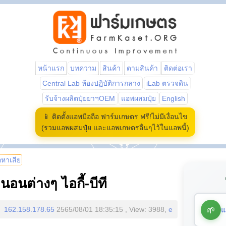
หน้าแรก
บทความ
สินค้า
ตามสินค้า
ติดต่อเรา
Central Lab ห้องปฏิบัติการกลาง
iLab ตรวจดิน
รับจ้างผลิตปุ๋ยยาฯOEM
แอพผสมปุ๋ย
English
📱 ติดตั้งแอพมือถือ ฟาร์มเกษตร ฟรี!ไม่มีเงื่อนไข
(รวมแอพผสมปุ๋ย และแอพเกษตรอื่นๆไว้ในแอพนี้)
้อหาเสีย
นต่างๆ ไอกี้-บีที
🌱
แ
162.158.178.65
2565/08/01 18:35:15 , View: 3988,
e