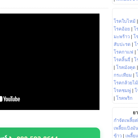
โรคใบไหม้
โรคอ้อย
|
โ
มะพร้าว
|
โ
สับปะรด
|
โ
โรคกาแฟ
|
โรคลิ้นจี่
|
โร
|
โรคมังคุด
กระเทียม
|
โรคกล้วยไม้
โรคชมพู่
|
โ
|
โรคพริก
ยา
กำจัดเพลี้ยต
เพลี้ยแป้งม
ข้าว
|
เพลี้