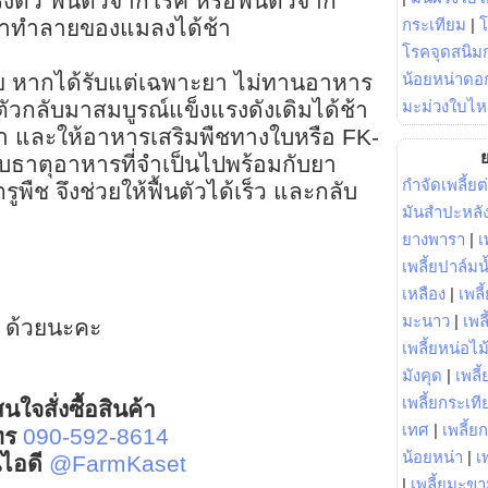
งตัว ฟื้นตัวจากโรค หรือฟื้นตัวจาก
กระเทียม
|
้าทำลายของแมลงได้ช้า
โรคจุดสนิมก
น้อยหน่าดอก
วย หากได้รับแต่เฉพาะยา ไม่ทานอาหาร
มะม่วงใบไห
นตัวกลับมาสมบูรณ์แข็งแรงดังเดิมได้ช้า
้ยา และให้อาหารเสริมพืชทางใบหรือ FK-
ย
ับธาตุอาหารที่จำเป็นไปพร้อมกับยา
กำจัดเพลี้ยต
พืช จึงช่วยให้ฟื้นตัวได้เร็ว และกลับ
มันสำปะหลั
ยางพารา
|
เ
เพลี้ยปาล์มน
เหลือง
|
เพลี
มะนาว
|
เพล
 ด้วยนะคะ
เพลี้ยหน่อไม้
มังคุด
|
เพลี้
เพลี้ยกระเที
นใจสั่งซื้อสินค้า
เทศ
|
เพลี้ย
ทร
090-592-8614
น้อยหน่า
|
เ
์ไอดี
@FarmKaset
|
เพลี้ยมะข