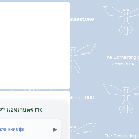
🌱 แอพเกษตร FK
▶
อพFKผสมปุ๋ย