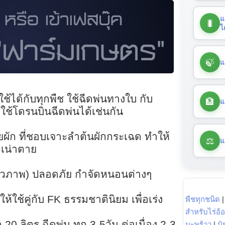
แ
🐛
ไ
🍃
แ
ช้ได้กับทุกพืช ใช้ฉีดพ่นทางใบ กับ
🏦
แ
ใช้โดรนบินฉีดพ่นได้เช่นกัน
ัก ที่ชอบเจาะลำต้นผักกระเฉด ทำให้
⚖️
แ
เน่าตาย
 (ชีวภาพ) ปลอดภัย กำจัดหนอนต่างๆ
ใช้คู่กับ FK ธรรมชาตินิยม เพื่อเร่ง
พืชทุกชนิด
สำหรับไร่อ้
20 ลิตร ฉีดพ่น ทุก 3-5วัน ต่อเนื่อง 2-3
มะพร้าว
|
ปุ