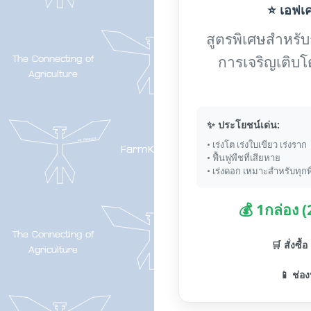
⭐ เอฟเค-
สูตรพิเศษสำหรับกา
การเจริญเติบโ
✨ ประโยชน์เด่น:
• เร่งโต เร่งใบเขียว เร่งราก
• ฟื้นฟูพืชที่เสียหาย
• เร่งดอก เหมาะสำหรับทุกพ
💰 1กล่อง 
🛒 สั่งซื้
📱 ช่อง