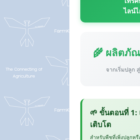
โทรศั
ไลน์ไ
🌾 ผลิตภั
จากเริ่มปลูก ส
🌱 ขั้นตอนที่ 1:
เติบโต
สำหรับพืชที่เพิ่งปลูกหร