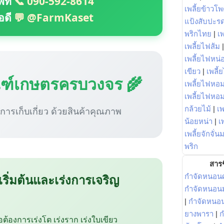
พท์
📞 090-592-8614
เพลี้ยข้าวโ
อดี
💬 @FarmKaset
แป้งสับปะร
พริกไทย
|
เ
เพลี้ยไฟส้ม
เพลี้ยไฟหน่อ
เขียว
|
เพลี้
ณฑ์เกษตรครบวงจร 🌾
เพลี้ยไฟหอม
เพลี้ยไฟหอ
กล้วยไม้
|
เพ
ู่การเก็บเกี่ยว ด้วยสินค้าคุณภาพ
น้อยหน่า
|
เ
เพลี้ยจักจั่น
พริก
สารช
 เริ่มต้นและเร่งการเจริญ
กำจัดหนอนศ
กำจัดหนอนม
|
กำจัดหนอ
ยางพารา
|
ก
ือต้องการเร่งโต เร่งราก เร่งใบเขียว