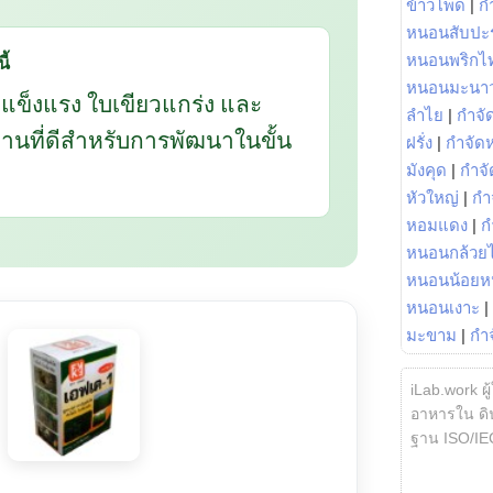
ข้าวโพด
|
ก
หนอนสับปะ
ี้
หนอนพริกไ
หนอนมะนา
กแข็งแรง ใบเขียวแกร่ง และ
ลำไย
|
กำจัด
นฐานที่ดีสำหรับการพัฒนาในขั้น
ฝรั่ง
|
กำจัด
มังคุด
|
กำจั
หัวใหญ่
|
กำ
หอมแดง
|
ก
หนอนกล้วยไ
หนอนน้อยห
หนอนเงาะ
|
มะขาม
|
กำ
iLab.work ผู
อาหารใน ดิน
ฐาน ISO/IE