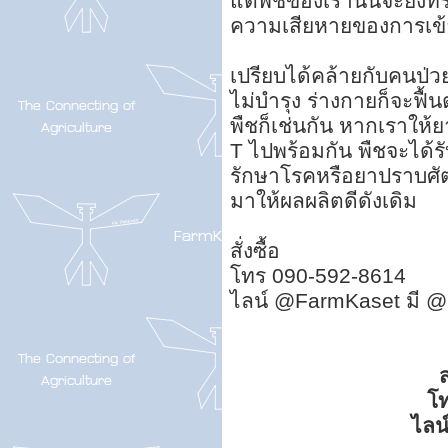
แต่พืชของเรานั้นจะยังทร
ความเสียหายของการเข
เปรียบได้คล้ายกับคนป่
ไม่บำรุง ร่างกายก็จะฟื้
พืชก็เช่นกัน หากเราให
T ไปพร้อมกัน พืชจะได้ร
รักษาโรคหรือยาปราบศัตรู
มาให้ผลผลิตดีดังเดิม
สั่งซื้อ
โทร 090-592-8614
ไลน์ @FarmKaset มี @
ส
โ
ไลน