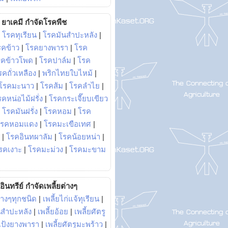
ยาเคมี กำจัดโรคพืช
|
โรคทุเรียน
|
โรคมันสำปะหลัง
|
รคข้าว
|
โรคยางพารา
|
โรค
รคข้าวโพด
|
โรคปาล์ม
|
โรค
รคถั่วเหลือง
|
พริกไทยใบไหม้
|
โรคมะนาว
|
โรคส้ม
|
โรคลำไย
|
คหน่อไม้ฝรั่ง
|
โรคกระเจี๊ยบเขียว
|
โรคมันฝรั่ง
|
โรคหอม
|
โรค
โรคหอมแดง
|
โรคมะเขือเทศ
|
|
โรคอินทผาลัม
|
โรคน้อยหน่า
|
รคเงาะ
|
โรคมะม่วง
|
โรคมะขาม
อินทรีย์ กำจัดเพลี้ยต่างๆ
่างๆทุกชนิด
|
เพลี้ยไก่แจ้ทุเรียน
|
ันสำปะหลัง
|
เพลี้ยอ้อย
|
เพลี้ยศัตรู
ยแป้งยางพารา
|
เพลี้ยศัตรูมะพร้าว
|