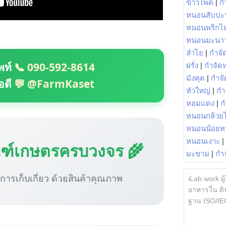
ข้าวโพด
|
ก
หนอนสับปะ
หนอนพริกไ
หนอนมะนา
ลำไย
|
กำจัด
พท์
📞 090-592-8614
ฝรั่ง
|
กำจัด
มังคุด
|
กำจั
อดี
💬 @FarmKaset
หัวใหญ่
|
กำ
หอมแดง
|
ก
หนอนกล้วยไ
หนอนน้อยห
หนอนเงาะ
|
ณฑ์เกษตรครบวงจร 🌾
มะขาม
|
กำ
ู่การเก็บเกี่ยว ด้วยสินค้าคุณภาพ
iLab.work ผู
อาหารใน ดิน
ฐาน ISO/IE