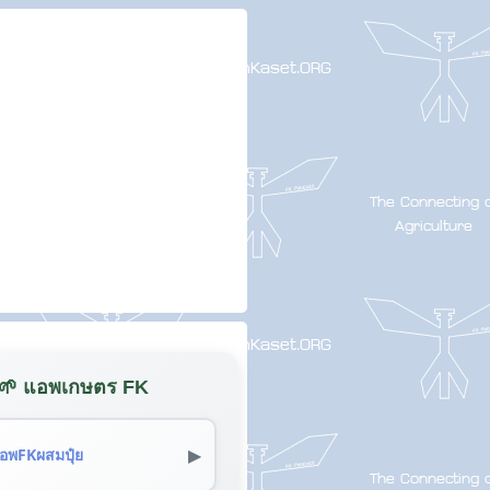
🌱 แอพเกษตร FK
▶
อพFKผสมปุ๋ย