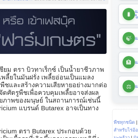
แ
🐛
ไ
🍃
แ
🏦
แ
เซียม ตรา บิวทาเร็กซ์ เป็นน้ำยาชีวภาพ
ลี้ยในมันฝรั่ง เพลี้ยอ่อนเป็นแมลง
งพืชและสร้างความเสียหายอย่างมากต่อ
⚖️
แ
ดศัตรูพืชเพื่อควบคุมเพลี้ยอาจส่งผล
ุขภาพของมนุษย์ ในสถานการณ์เช่นนี้
icium แบรนด์ Butarex อาจเป็นทาง
พืชทุกชนิด
สำหรับไร่อ้
ricium ตรา Butarex ประกอบด้วย
มะพร้าว
|
ปุ