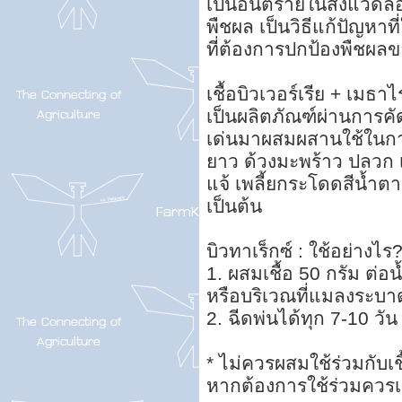
เป็นอันตรายในสิ่งแวด
พืชผล เป็นวิธีแก้ปัญหา
ที่ต้องการปกป้องพืชผล
เชื้อบิวเวอร์เรีย + เมธา
เป็นผลิตภัณฑ์ผ่านการคัด
เด่นมาผสมผสานใช้ในการ
ยาว ด้วงมะพร้าว ปลวก เพลี
แจ้ เพลี้ยกระโดดสีน้ำ
เป็นต้น
บิวทาเร็กซ์ : ใช้อย่างไร
1. ผสมเชื้อ 50 กรัม ต่อน
หรือบริเวณที่แมลงระบา
2. ฉีดพ่นได้ทุก 7-10 วัน
* ไม่ควรผสมใช้ร่วมกับเ
หากต้องการใช้ร่วมควรเว