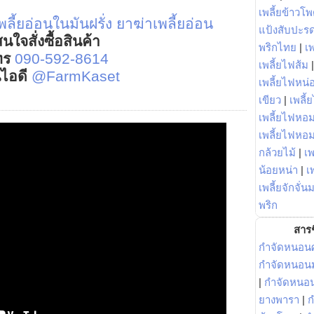
เพลี้ยข้าวโ
ลี้ยอ่อนในมันฝรั่ง
ยาฆ่าเพลี้ยอ่อน
แป้งสับปะร
นใจสั่งซื้อสินค้า
พริกไทย
|
เ
ทร
090-592-8614
เพลี้ยไฟส้ม
์ไอดี
@FarmKaset
เพลี้ยไฟหน่อ
เขียว
|
เพลี้
เพลี้ยไฟหอม
เพลี้ยไฟหอ
กล้วยไม้
|
เพ
น้อยหน่า
|
เ
เพลี้ยจักจั่น
พริก
สารช
กำจัดหนอนศ
กำจัดหนอนม
|
กำจัดหนอ
ยางพารา
|
ก