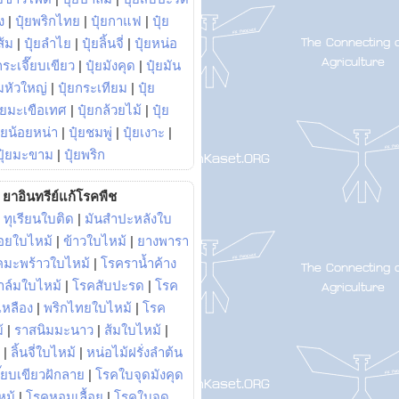
ง
|
ปุ๋ยพริกไทย
|
ปุ๋ยกาแฟ
|
ปุ๋ย
ส้ม
|
ปุ๋ยลำไย
|
ปุ๋ยลิ้นจี่
|
ปุ๋ยหน่อ
กระเจี๊ยบเขียว
|
ปุ๋ยมังคุด
|
ปุ๋ยมัน
มหัวใหญ่
|
ปุ๋ยกระเทียม
|
ปุ๋ย
ุ๋ยมะเขือเทศ
|
ปุ๋ยกล้วยไม้
|
ปุ๋ย
ุ๋ยน้อยหน่า
|
ปุ๋ยชมพู่
|
ปุ๋ยเงาะ
|
ปุ๋ยมะขาม
|
ปุ๋ยพริก
ยาอินทรีย์แก้โรคพืช
|
ทุเรียนใบติด
|
มันสำปะหลังใบ
อยใบไหม้
|
ข้าวใบไหม้
|
ยางพารา
คมะพร้าวใบไหม้
|
โรคราน้ำค้าง
าล์มใบไหม้
|
โรคสับปะรด
|
โรค
วเหลือง
|
พริกไทยใบไหม้
|
โรค
้
|
ราสนิมมะนาว
|
ส้มใบไหม้
|
|
ลิ้นจี่ใบไหม้
|
หน่อไม้ฝรั่งลำต้น
ี๊ยบเขียวฝักลาย
|
โรคใบจุดมังคุด
หม้
|
โรคหอมเลื้อย
|
โรคใบจุด