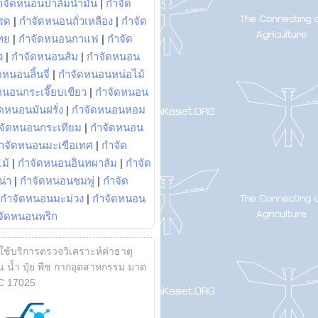
ำจัดหนอนปาล์มน้ำมัน
|
กำจัด
รด
|
กำจัดหนอนถั่วเหลือง
|
กำจัด
ทย
|
กำจัดหนอนกาแฟ
|
กำจัด
ว
|
กำจัดหนอนส้ม
|
กำจัดหนอน
หนอนลิ้นจี่
|
กำจัดหนอนหน่อไม้
หนอนกระเจี๊ยบเขียว
|
กำจัดหนอน
ดหนอนมันฝรั่ง
|
กำจัดหนอนหอม
จัดหนอนกระเทียม
|
กำจัดหนอน
ำจัดหนอนมะเขือเทศ
|
กำจัด
ม้
|
กำจัดหนอนอินทผาลัม
|
กำจัด
น่า
|
กำจัดหนอนชมพู่
|
กำจัด
กำจัดหนอนมะม่วง
|
กำจัดหนอน
จัดหนอนพริก
้ใช้บริการตรวจวิเคราะห์ค่าธาตุ
 น้ำ ปุ๋ย พืช กากอุตสาหกรรม มาต
C 17025