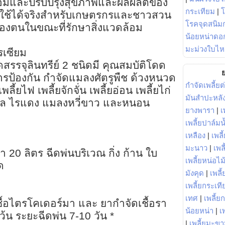
ล้อมและปรับปรุงสุขภาพและผลผลิตของ
กระเทียม
|
ที่ใช้ได้จริงสำหรับเกษตรกรและชาวสวน
โรคจุดสนิมก
ของตนในขณะที่รักษาสิ่งแวดล้อม
น้อยหน่าดอก
มะม่วงใบไห
ไรเซียม
สรรจุลินทรีย์ 2 ชนิดมี คุณสมบัติโดด
ย
ป้องกัน กำจัดแมลงศัตรูพืช ด้วงหนวด
กำจัดเพลี้ยต
้ยไฟ เพลี้ยจักจั่น เพลี้ยอ่อน เพลี้ยไก่
มันสำปะหลั
ตาล ไรแดง แมลงหวี่ขาว และหนอน
ยางพารา
|
เ
เพลี้ยปาล์มน
เหลือง
|
เพลี
?
มะนาว
|
เพล
้ำ 20 ลิตร ฉีดพ่นบริเวณ กิ่ง ก้าน ใบ
เพลี้ยหน่อไม้
ด
มังคุด
|
เพลี้
เพลี้ยกระเที
เทศ
|
เพลี้ย
ชื้อไตรโคเดอร์มา และ ยากำจัดเชื้อรา
น้อยหน่า
|
เ
้น ระยะฉีดพ่น 7-10 วัน *
|
เพลี้ยมะข