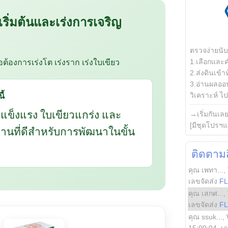
 เริ่มต้นและเร่งการเจริญ
ตรวจง่ายนั
ือต้องการเร่งโต เร่งราก เร่งใบเขียว
1.เลือกและ
2.ส่งดินเข้า
3.อ่านผลออน
ี้
วิเคราะห์ ไปต
กแข็งแรง ใบเขียวแกร่ง และ
→เริ่มกันเล
[มีชุดโปรฯแ
นฐานที่ดีสำหรับการพัฒนาในขั้น
ติดตามสิ
คุณ เพทา...
,
เลขจัดส่ง
F
คุณ เสกศ...
,
เลขจัดส่ง
F
คุณ ssuk...
,
15:00:04
, เ