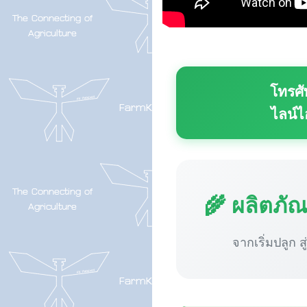
โทรศั
ไลน์ไ
🌾 ผลิตภั
จากเริ่มปลูก ส