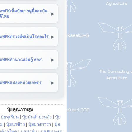
อพFKเช็คปุ๋ยยาฯคู่นี้ผสมกัน
▶
ด้ไหม
▶
อพFKตรวจพืชเป็นโรคอะไร
▶
อพFKคำนวณเงินกู้ ธกส.
▶
อพFKแปลงหน่วยเกษตร
ปุ๋ยคุณภาพสูง
|
ปุ๋ยทุเรียน
|
ปุ๋ยมันสำปะหลัง
|
ปุ๋ย
อย
|
ปุ๋ยนาข้าว
|
ปุ๋ยยางพารา
|
ปุ๋ย
๋ยข้าวโพด
|
ปุ๋ยปาล์ม
|
ปุ๋ยสับปะรด