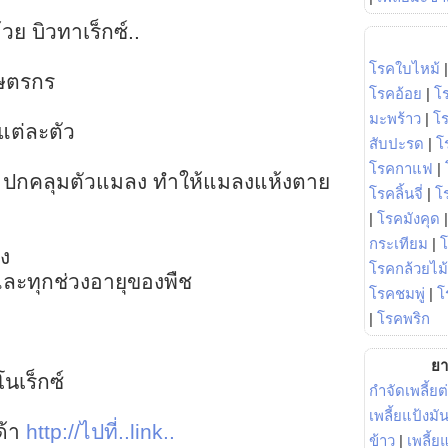
ย บิวทาเร็กซ์..
โรคใบไหม้
กษตรกร
โรคอ้อย
|
โ
ล
มะพร้าว
|
โ
แต่ละตัว
สับปะรด
|
โ
โรคกาแฟ
|
ง ปกคลุมตัวแมลง ทำให้แมลงแห้งตาย
โรคลิ้นจี่
|
โร
|
โรคมังคุด
กระเทียม
|
อง
โรคกล้วยไม้
 และทุกช่วงอายุของพืช
โรคชมพู่
|
โ
|
โรคพริก
ยา
นเร็กซ์
กำจัดเพลี้ยต
เพลี้ยแป้งม
ด้า
http://ไปที่..link..
ข้าว
|
เพลี้