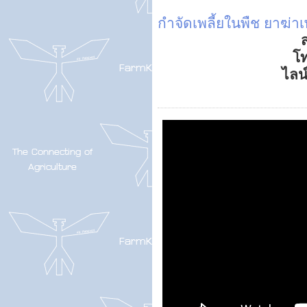
กำจัดเพลี้ยในพืช
ยาฆ่าเพ
ส
โ
ไลน