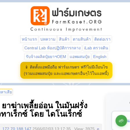
หน้าแรก
บทความ
สินค้า
ตามสินค้า
ติดต่อเรา
Central Lab ห้องปฏิบัติการกลาง
iLab ตรวจดิน
รับจ้างผลิตปุ๋ยยาฯOEM
แอพผสมปุ๋ย
English
📱 ติดตั้งแอพมือถือ ฟาร์มเกษตร ฟรี!ไม่มีเงื่อนไข
(รวมแอพผสมปุ๋ย และแอพเกษตรอื่นๆไว้ในแอพนี้)
้อหาเสีย
ยาฆ่าเพลี้ยอ่อน ในมันฝรั่ง
วทาเร็กซ์ โดย ไดโนเร็กซ์
🌱
แ
172.70.188.147
2566/02/03 13:17:35 , View: 3975,
e