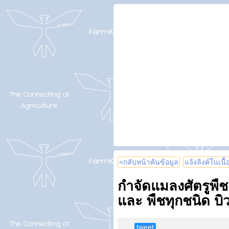
<กลับหน้าค้นข้อมูล
แจ้งลิงค์ในเนื
กำจัดแมลงศัตรูพืช 
และ พืชทุกชนิด บิ
tweet