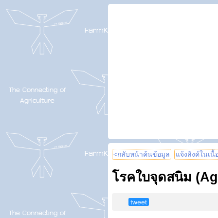
<กลับหน้าค้นข้อมูล
แจ้งลิงค์ในเนื
โรคใบจุดสนิม (Agal
tweet