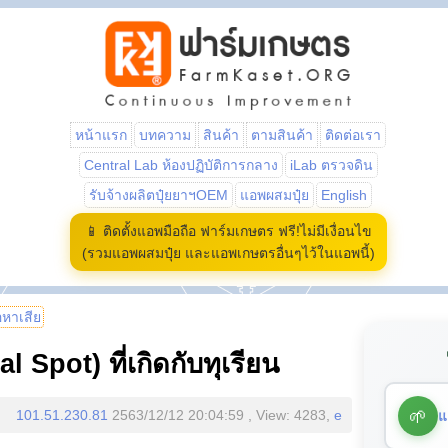
หน้าแรก
บทความ
สินค้า
ตามสินค้า
ติดต่อเรา
Central Lab ห้องปฏิบัติการกลาง
iLab ตรวจดิน
รับจ้างผลิตปุ๋ยยาฯOEM
แอพผสมปุ๋ย
English
📱 ติดตั้งแอพมือถือ ฟาร์มเกษตร ฟรี!ไม่มีเงื่อนไข
(รวมแอพผสมปุ๋ย และแอพเกษตรอื่นๆไว้ในแอพนี้)
้อหาเสีย
 Spot) ที่เกิดกับทุเรียน
🌱
แ
101.51.230.81
2563/12/12 20:04:59 , View: 4283,
e