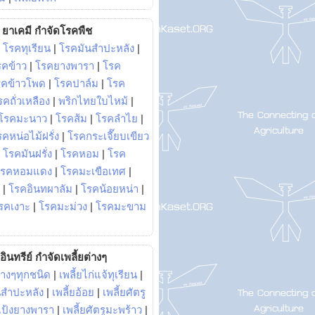
ยาเคมี กำจัดโรคพืช
|
โรคทุเรียน
|
โรคมันสำปะหลัง
|
รคข้าว
|
โรคยางพารา
|
โรค
รคข้าวโพด
|
โรคปาล์ม
|
โรค
รคถั่วเหลือง
|
พริกไทยใบไหม้
|
โรคมะนาว
|
โรคส้ม
|
โรคลำไย
|
คหน่อไม้ฝรั่ง
|
โรคกระเจี๊ยบเขียว
|
โรคมันฝรั่ง
|
โรคหอม
|
โรค
โรคหอมแดง
|
โรคมะเขือเทศ
|
|
โรคอินทผาลัม
|
โรคน้อยหน่า
|
รคเงาะ
|
โรคมะม่วง
|
โรคมะขาม
อินทรีย์ กำจัดเพลี้ยต่างๆ
่างๆทุกชนิด
|
เพลี้ยไก่แจ้ทุเรียน
|
ันสำปะหลัง
|
เพลี้ยอ้อย
|
เพลี้ยศัตรู
ยแป้งยางพารา
|
เพลี้ยศัตรูมะพร้าว
|