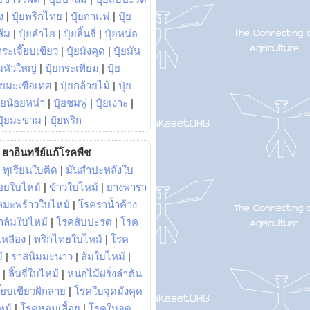
ง
|
ปุ๋ยพริกไทย
|
ปุ๋ยกาแฟ
|
ปุ๋ย
ส้ม
|
ปุ๋ยลำไย
|
ปุ๋ยลิ้นจี่
|
ปุ๋ยหน่อ
กระเจี๊ยบเขียว
|
ปุ๋ยมังคุด
|
ปุ๋ยมัน
มหัวใหญ่
|
ปุ๋ยกระเทียม
|
ปุ๋ย
ุ๋ยมะเขือเทศ
|
ปุ๋ยกล้วยไม้
|
ปุ๋ย
ุ๋ยน้อยหน่า
|
ปุ๋ยชมพู่
|
ปุ๋ยเงาะ
|
ปุ๋ยมะขาม
|
ปุ๋ยพริก
ยาอินทรีย์แก้โรคพืช
|
ทุเรียนใบติด
|
มันสำปะหลังใบ
อยใบไหม้
|
ข้าวใบไหม้
|
ยางพารา
คมะพร้าวใบไหม้
|
โรคราน้ำค้าง
าล์มใบไหม้
|
โรคสับปะรด
|
โรค
วเหลือง
|
พริกไทยใบไหม้
|
โรค
้
|
ราสนิมมะนาว
|
ส้มใบไหม้
|
|
ลิ้นจี่ใบไหม้
|
หน่อไม้ฝรั่งลำต้น
ี๊ยบเขียวฝักลาย
|
โรคใบจุดมังคุด
หม้
|
โรคหอมเลื้อย
|
โรคใบจุด