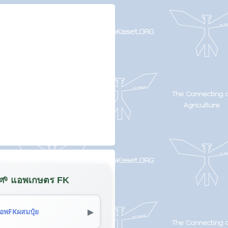
🌱 แอพเกษตร FK
▶
อพFKผสมปุ๋ย