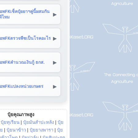
อพFKเช็คปุ๋ยยาฯคู่นี้ผสมกัน
▶
ด้ไหม
▶
อพFKตรวจพืชเป็นโรคอะไร
▶
อพFKคำนวณเงินกู้ ธกส.
▶
อพFKแปลงหน่วยเกษตร
ปุ๋ยคุณภาพสูง
|
ปุ๋ยทุเรียน
|
ปุ๋ยมันสำปะหลัง
|
ปุ๋ย
อย
|
ปุ๋ยนาข้าว
|
ปุ๋ยยางพารา
|
ปุ๋ย
๋ยข้าวโพด
|
ปุ๋ยปาล์ม
|
ปุ๋ยสับปะรด