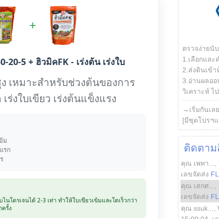
+
ตรวจง่ายนั
1.เลือกและ
0-20-5 + ฮิวมิคFK - เร่งต้น เร่งใบ
2.ส่งดินเข้า
ูง เหมาะสำหรับช่วงต้นของการ
3.อ่านผลออน
วิเคราะห์ ไปต
 เร่งใบเขียว เร่งต้นแข็งแรง
→เริ่มกันเล
[มีชุดโปรฯแ
ข้ม
ติดตามสิ
งแรก
าร
คุณ เพทา...
,
เลขจัดส่ง
F
คุณ เสกศ...
,
เลขจัดส่ง
F
ับไนโตรเจนได้ 2-3 เท่า ทำให้ใบเขียวเข้มและโตเร็วกว่า
ครั้ง
คุณ ssuk...
,
15:00:04
, เ