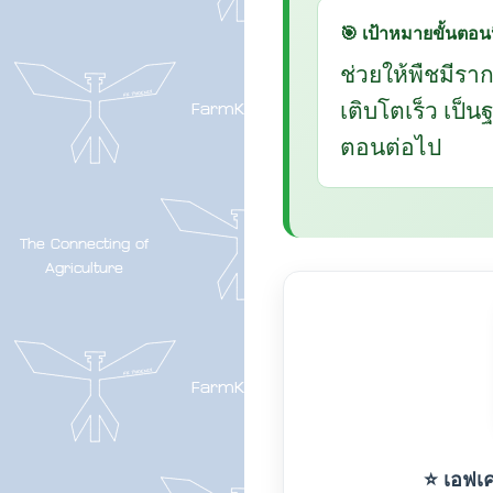
🎯 เป้าหมายขั้นตอนน
ช่วยให้พืชมีรา
เติบโตเร็ว เป็
ตอนต่อไป
⭐ เอฟเค-