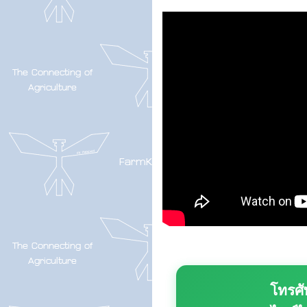
โทรศั