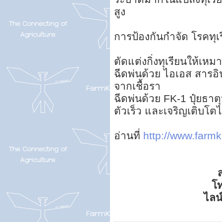
สูง
การป้องกันกำจัด โรคทุเ
ตัดแต่งกิ่งทุเรียนให้เห
ฉีดพ่นด้วย ไอเอส สารอินท
จากเชื้อรา
ฉีดพ่นด้วย FK-1 ปุ๋ยธาตุ
ตัวเร็ว และเจริญเติบโตไ
อ่านที่
http://www.farmka
ส
โ
ไลน