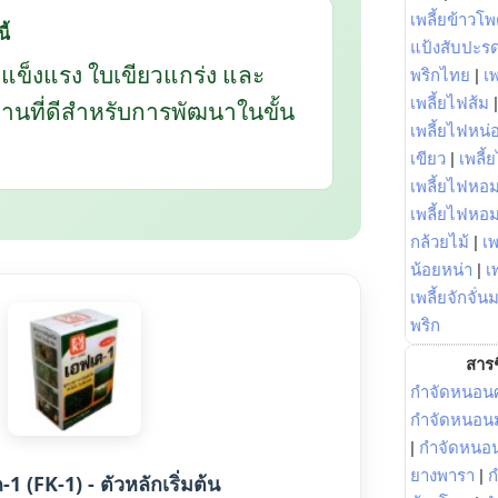
เพลี้ยข้าวโ
ี้
แป้งสับปะร
กแข็งแรง ใบเขียวแกร่ง และ
พริกไทย
|
เ
เพลี้ยไฟส้ม
นฐานที่ดีสำหรับการพัฒนาในขั้น
เพลี้ยไฟหน่อ
เขียว
|
เพลี้
เพลี้ยไฟหอม
เพลี้ยไฟหอ
กล้วยไม้
|
เพ
น้อยหน่า
|
เ
เพลี้ยจักจั่น
พริก
สารช
กำจัดหนอนศ
กำจัดหนอนม
|
กำจัดหนอ
ยางพารา
|
ก
1 (FK-1) - ตัวหลักเริ่มต้น