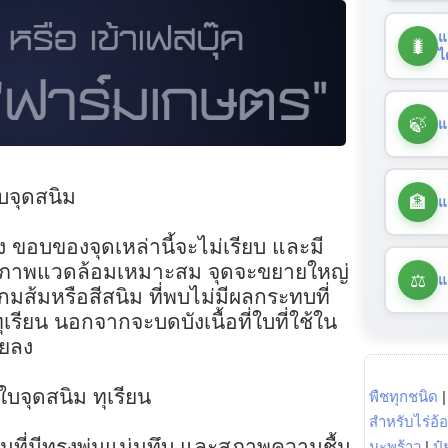
แ
🐛
ไ
🍃
แ
จุดสนิม
🏦
แ
ง ขอบของจุดเหล่านี้จะไม่เรียบ และมี
อสภาพแวดล้อมเหมาะสม จุดจะขยายใหญ่
⚖️
แ
กมส้มหรือสีสนิม ที่พบไม่มีผลกระทบที่
รียน นอกจากจะบดบังเนื้อที่ใบที่ใช้ใน
อยลง
จุดสนิม ทุเรียน
พืชทุกชนิด
สำหรับไร่อ้
ที่มีทรงพุ่มแน่นทึบ และสภาพความชื้น
มะพร้าว
|
ปุ