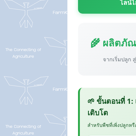
ไลน์ไ
🌾 ผลิตภั
จากเริ่มปลูก ส
🌱 ขั้นตอนที่ 1:
เติบโต
สำหรับพืชที่เพิ่งปลูกหร