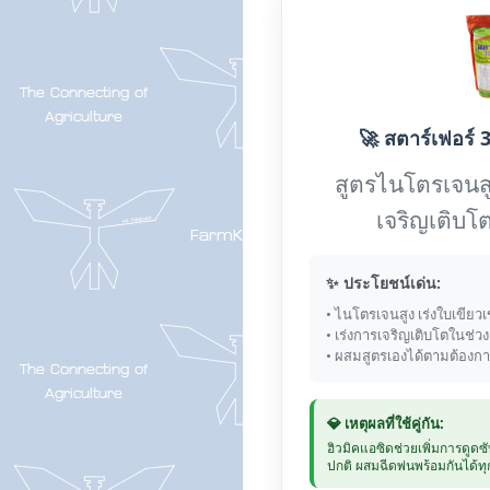
🚀 สตาร์เฟอร์ 3
สูตรไนโตรเจนส
เจริญเติบโต
✨ ประโยชน์เด่น:
• ไนโตรเจนสูง เร่งใบเขียวเ
• เร่งการเจริญเติบโตในช่ว
• ผสมสูตรเองได้ตามต้องก
💎 เหตุผลที่ใช้คู่กัน:
ฮิวมิคแอซิดช่วยเพิ่มการดูดซ
ปกติ ผสมฉีดพ่นพร้อมกันได้ทุก