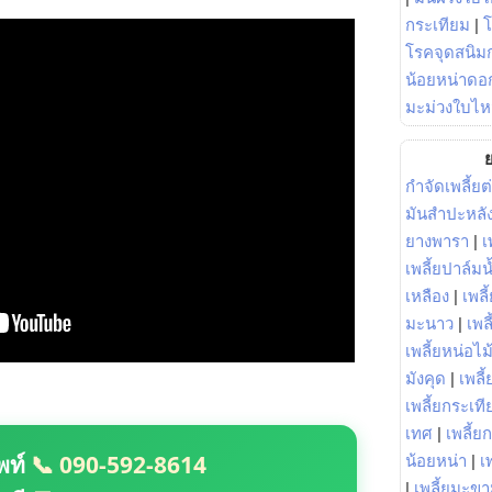
กระเทียม
|
โรคจุดสนิมก
น้อยหน่าดอก
มะม่วงใบไห
ย
กำจัดเพลี้ยต
มันสำปะหลั
ยางพารา
|
เ
เพลี้ยปาล์มน
เหลือง
|
เพลี
มะนาว
|
เพล
เพลี้ยหน่อไม้
มังคุด
|
เพลี้
เพลี้ยกระเที
เทศ
|
เพลี้ย
พท์
📞 090-592-8614
น้อยหน่า
|
เ
|
เพลี้ยมะข