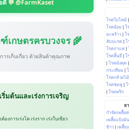
อดี
💬 @FarmKaset
โรคใบไหม้
โรคอ้อย
|
โ
มะพร้าว
|
โ
ณฑ์เกษตรครบวงจร 🌾
สับปะรด
|
โ
โรคกาแฟ
|
ู่การเก็บเกี่ยว ด้วยสินค้าคุณภาพ
โรคลิ้นจี่
|
โร
|
โรคมังคุด
กระเทียม
|
โรคกล้วยไม้
โรคชมพู่
|
โ
|
โรคพริก
 เริ่มต้นและเร่งการเจริญ
ยา
กำจัดเพลี้ยต
ือต้องการเร่งโต เร่งราก เร่งใบเขียว
เพลี้ยแป้งม
ข้าว
|
เพลี้