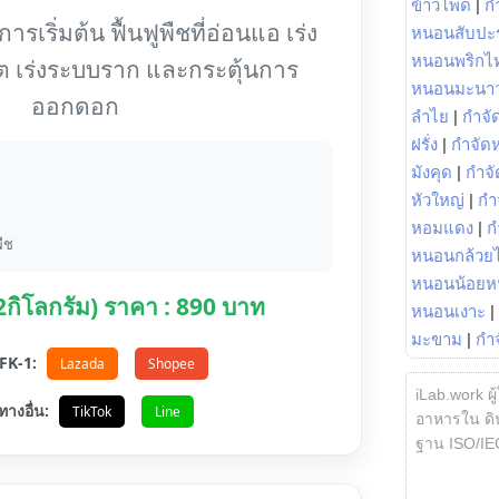
ข้าวโพด
|
ก
รเริ่มต้น ฟื้นฟูพืชที่อ่อนแอ เร่ง
หนอนสับปะ
หนอนพริกไ
ต เร่งระบบราก และกระตุ้นการ
หนอนมะนา
ออกดอก
ลำไย
|
กำจัด
ฝรั่ง
|
กำจัด
มังคุด
|
กำจั
หัวใหญ่
|
กำ
หอมแดง
|
ก
ืช
หนอนกล้วยไ
หนอนน้อยห
(2กิโลกรัม) ราคา : 890 บาท
หนอนเงาะ
|
มะขาม
|
กำ
อ FK-1:
Lazada
Shopee
iLab.work ผู
ทางอื่น:
TikTok
Line
อาหารใน ดิน
ฐาน ISO/IE