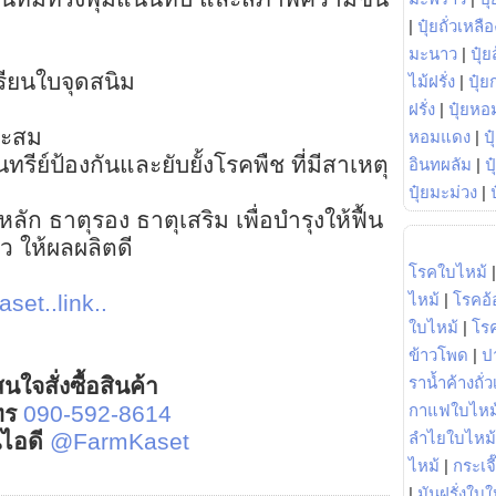
|
ปุ๋ยถั่วเหลือ
มะนาว
|
ปุ๋ย
รียนใบจุดสนิม
ไม้ฝรั่ง
|
ปุ๋ย
ฝรั่ง
|
ปุ๋ยหอ
มาะสม
หอมแดง
|
ป
รีย์ป้องกันและยับยั้งโรคพืช ที่มีสาเหตุ
อินทผลัม
|
ป
ปุ๋ยมะม่วง
|
หลัก ธาตุรอง ธาตุเสริม เพื่อบำรุงให้ฟื้น
ว ให้ผลผลิตดี
โรคใบไหม้
ไหม้
|
โรคอ้
set..link..
ใบไหม้
|
โร
ข้าวโพด
|
ป
ราน้ำค้างถั่
นใจสั่งซื้อสินค้า
กาแฟใบไหม
ทร
090-592-8614
ลำไยใบไหม้
์ไอดี
@FarmKaset
ไหม้
|
กระเจ
|
มันฝรั่งใบใ