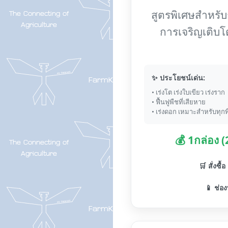
สูตรพิเศษสำหรับกา
การเจริญเติบโ
✨ ประโยชน์เด่น:
• เร่งโต เร่งใบเขียว เร่งราก
• ฟื้นฟูพืชที่เสียหาย
• เร่งดอก เหมาะสำหรับทุกพ
💰 1กล่อง 
🛒 สั่งซื้
📱 ช่อง