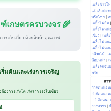
เพลี้ยข้าวโ
แป้งสับปะร
พริกไทย
|
เ
ณฑ์เกษตรครบวงจร 🌾
เพลี้ยไฟส้ม
เพลี้ยไฟหน่อ
เขียว
|
เพลี้
ู่การเก็บเกี่ยว ด้วยสินค้าคุณภาพ
เพลี้ยไฟหอม
เพลี้ยไฟหอ
กล้วยไม้
|
เพ
น้อยหน่า
|
เ
เพลี้ยจักจั่น
 เริ่มต้นและเร่งการเจริญ
พริก
สารช
กำจัดหนอนศ
ือต้องการเร่งโต เร่งราก เร่งใบเขียว
กำจัดหนอนม
|
กำจัดหนอ
ยางพารา
|
ก
ี้