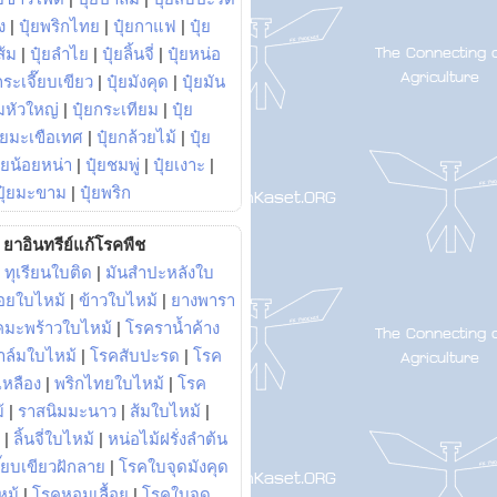
ง
|
ปุ๋ยพริกไทย
|
ปุ๋ยกาแฟ
|
ปุ๋ย
ส้ม
|
ปุ๋ยลำไย
|
ปุ๋ยลิ้นจี่
|
ปุ๋ยหน่อ
กระเจี๊ยบเขียว
|
ปุ๋ยมังคุด
|
ปุ๋ยมัน
มหัวใหญ่
|
ปุ๋ยกระเทียม
|
ปุ๋ย
ุ๋ยมะเขือเทศ
|
ปุ๋ยกล้วยไม้
|
ปุ๋ย
ุ๋ยน้อยหน่า
|
ปุ๋ยชมพู่
|
ปุ๋ยเงาะ
|
ปุ๋ยมะขาม
|
ปุ๋ยพริก
ยาอินทรีย์แก้โรคพืช
|
ทุเรียนใบติด
|
มันสำปะหลังใบ
อยใบไหม้
|
ข้าวใบไหม้
|
ยางพารา
คมะพร้าวใบไหม้
|
โรคราน้ำค้าง
าล์มใบไหม้
|
โรคสับปะรด
|
โรค
วเหลือง
|
พริกไทยใบไหม้
|
โรค
้
|
ราสนิมมะนาว
|
ส้มใบไหม้
|
|
ลิ้นจี่ใบไหม้
|
หน่อไม้ฝรั่งลำต้น
ี๊ยบเขียวฝักลาย
|
โรคใบจุดมังคุด
หม้
|
โรคหอมเลื้อย
|
โรคใบจุด