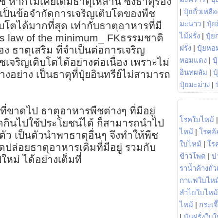
 หากไม่เคยเติมธาตุเหล่านี้ ซึ่งธาตุรอง
|
ปุ๋ยถั่วเหลือ
ยเป็นข้อจำกัดการเจริญเติบโตของพืช
มะนาว
|
ปุ๋ย
บโตได้มากที่สุด เท่ากับธาตุอาหารที่มี
ไม้ฝรั่ง
|
ปุ๋ย
g s law of the minimum_ FKธรรมชาติ
ฝรั่ง
|
ปุ๋ยหอ
ง ธาตุเสริม ที่จำเป็นต่อการเจริญ
หอมแดง
|
ป
ชเจริญเติบโตได้อย่างต่อเนื่อง เพราะไม่
อินทผลัม
|
ป
งอย่าง เป็นธาตุที่ปุ๋ยอินทรีย์ไม่สามารถ
ปุ๋ยมะม่วง
|
ที่ขาดไป ธาตุอาหารพืชต่างๆ ที่มีอยู่
โรคใบไหม้
ดูดกินไปใช้ประโยชน์ได้ ก็สามารถนำไป
ไหม้
|
โรคอ้
ตัว เป็นตัวนำพาธาตุอื่นๆ จึงทำให้พืช
ใบไหม้
|
โร
ล่อยธาตุอาหารเดิมที่มีอยู่ รวมกับ
ข้าวโพด
|
ป
ใหม่ ได้อย่างเต็มที่
ราน้ำค้างถั่
กาแฟใบไหม
ลำไยใบไหม้
ไหม้
|
กระเจ
|
มันฝรั่งใบใ