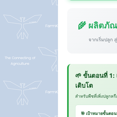
🌾 ผลิตภั
จากเริ่มปลูก ส
🌱 ขั้นตอนที่ 1:
เติบโต
สำหรับพืชที่เพิ่งปลูกหร
🎯 เป้าหมายขั้นตอนน