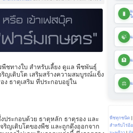
แ
🐛
ไ
🍃
แ
🏦
แ
ชทางใบ สำหรับเลี้ยง ดูแล พืชพันธุ์
จริญเติบโต เสริมสร้างความสมบูรณ์แข็ง
อง ธาตุเสริม ที่ประกอบอยู่ใน
⚖️
แ
พืชทุกชนิด
ึ่งประกอบด้วย ธาตุหลัก ธาตุรอง และ
สำหรับไร่อ้
รเจริญเติบโตของพืช และถูกดึงออกจาก
มะพร้าว
|
ปุ