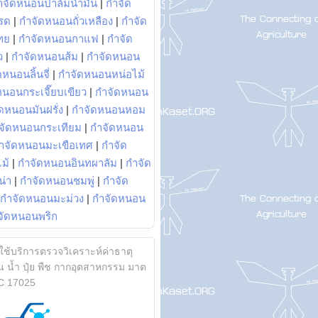
ำจัดหนอนปาล์มน้ำมัน
|
กำจัด
รด
|
กำจัดหนอนถั่วเหลือง
|
กำจัด
ทย
|
กำจัดหนอนกาแฟ
|
กำจัด
ว
|
กำจัดหนอนส้ม
|
กำจัดหนอน
หนอนลิ้นจี่
|
กำจัดหนอนหน่อไม้
หนอนกระเจี๊ยบเขียว
|
กำจัดหนอน
ดหนอนมันฝรั่ง
|
กำจัดหนอนหอม
จัดหนอนกระเทียม
|
กำจัดหนอน
ำจัดหนอนมะเขือเทศ
|
กำจัด
ม้
|
กำจัดหนอนอินทผาลัม
|
กำจัด
น่า
|
กำจัดหนอนชมพู่
|
กำจัด
กำจัดหนอนมะม่วง
|
กำจัดหนอน
จัดหนอนพริก
้ใช้บริการตรวจวิเคราะห์ค่าธาตุ
 น้ำ ปุ๋ย พืช กากอุตสาหกรรม มาต
C 17025