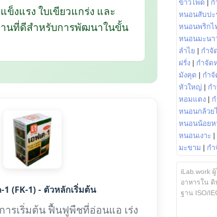
ข้าวโพด
|
ก
กแข็งแรง ใบเขียวแกร่ง และ
หนอนสับปะ
นฐานที่ดีสำหรับการพัฒนาในขั้น
หนอนพริกไ
หนอนมะนา
ลำไย
|
กำจัด
ฝรั่ง
|
กำจัด
มังคุด
|
กำจั
หัวใหญ่
|
กำ
หอมแดง
|
ก
หนอนกล้วยไ
หนอนน้อยห
หนอนเงาะ
|
มะขาม
|
กำ
iLab.work ผู
อาหารใน ดิน
1 (FK-1) - ตัวหลักเริ่มต้น
ฐาน ISO/IE
รเริ่มต้น ฟื้นฟูพืชที่อ่อนแอ เร่ง