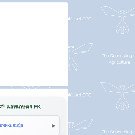
🌱 แอพเกษตร FK
▶
อพFKผสมปุ๋ย