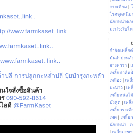
กระเทียม
|
โรคจุดสนิมก
mkaset..link..
น้อยหน่าดอก
มะม่วงใบไห
tp://www.farmkaset..link..
ย
ww.farmkaset..link..
กำจัดเพลี้ยต
มันสำปะหลั
//www.farmkaset..link..
ยางพารา
|
เ
เพลี้ยปาล์มน
่ำปลี
การปลูกกะหล่ำปลี
ปุ๋ยบำรุงกะหล่ำ
เหลือง
|
เพลี
มะนาว
|
เพล
นใจสั่งซื้อสินค้า
เพลี้ยหน่อไม้
ทร
090-592-8614
มังคุด
|
เพลี้
์ไอดี
@FarmKaset
เพลี้ยกระเที
เทศ
|
เพลี้ย
น้อยหน่า
|
เ
|
เพลี้ยมะข