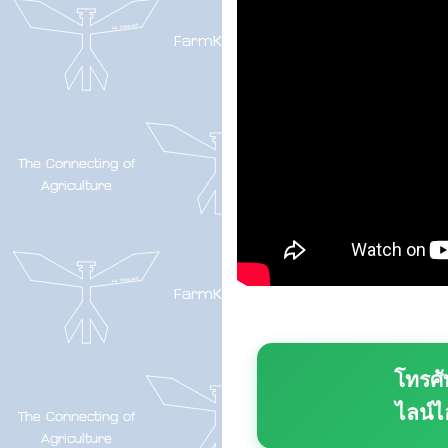
โทรศั
ไลน์ไ