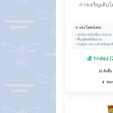
การเจริญเติบโ
✨ ประโยชน์เด่น:
• เร่งโต เร่งใบเขียว เร่งราก
• ฟื้นฟูพืชที่เสียหาย
• เร่งดอก เหมาะสำหรับทุกพ
💰 1กล่อง 
🛒 สั่งซื้
📱 ช่อง