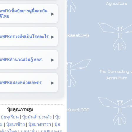
อพFKเช็คปุ๋ยยาฯคู่นี้ผสมกัน
▶
ด้ไหม
▶
อพFKตรวจพืชเป็นโรคอะไร
▶
อพFKคำนวณเงินกู้ ธกส.
▶
อพFKแปลงหน่วยเกษตร
ปุ๋ยคุณภาพสูง
|
ปุ๋ยทุเรียน
|
ปุ๋ยมันสำปะหลัง
|
ปุ๋ย
อย
|
ปุ๋ยนาข้าว
|
ปุ๋ยยางพารา
|
ปุ๋ย
๋ยข้าวโพด
|
ปุ๋ยปาล์ม
|
ปุ๋ยสับปะรด