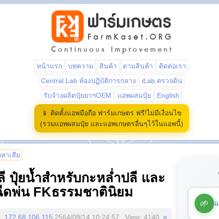
หน้าแรก
บทความ
สินค้า
ตามสินค้า
ติดต่อเรา
Central Lab ห้องปฏิบัติการกลาง
iLab ตรวจดิน
รับจ้างผลิตปุ๋ยยาฯOEM
แอพผสมปุ๋ย
English
📱 ติดตั้งแอพมือถือ ฟาร์มเกษตร ฟรี!ไม่มีเงื่อนไข
(รวมแอพผสมปุ๋ย และแอพเกษตรอื่นๆไว้ในแอพนี้)
้อหาเสีย
ี ปุ๋ยน้ำสำหรับกะหล่ำปลี และ
ฉีดพ่น FKธรรมชาตินิยม
🌱
แ
172.68.106.115
2564/09/14 10:24:57 , View: 4140,
e