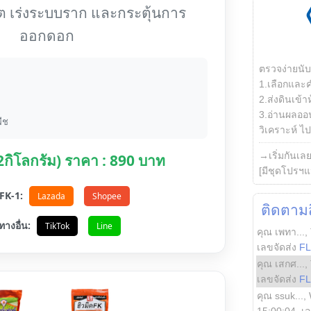
ต เร่งระบบราก และกระตุ้นการ
ออกดอก
ตรวจง่ายนั
1.เลือกและ
2.ส่งดินเข้า
3.อ่านผลออน
ืช
วิเคราะห์ ไปต
→เริ่มกันเล
(2กิโลกรัม) ราคา : 890 บาท
[มีชุดโปรฯแ
อ FK-1:
Lazada
Shopee
ติดตามสิ
ทางอื่น:
TikTok
Line
คุณ เพทา...
,
เลขจัดส่ง
F
คุณ เสกศ...
,
เลขจัดส่ง
F
คุณ ssuk...
,
15:00:04
, เ