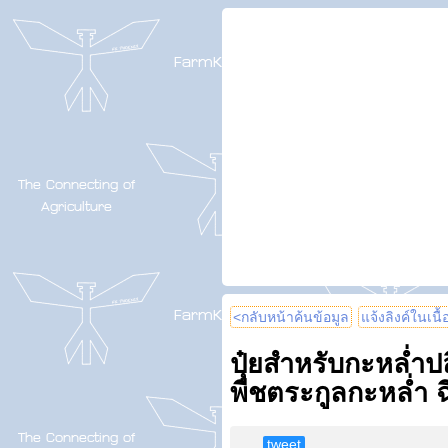
<กลับหน้าค้นข้อมูล
แจ้งลิงค์ในเนื
ปุ๋ยสำหรับกะหล่ำปล
พืชตระกูลกะหล่ำ 
tweet