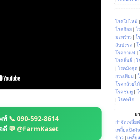
โรคใบไหม้
โรคอ้อย
|
โ
มะพร้าว
|
โ
สับปะรด
|
โ
โรคกาแฟ
|
โรคลิ้นจี่
|
โร
|
โรคมังคุด
กระเทียม
|
โรคกล้วยไม้
โรคชมพู่
|
โ
|
โรคพริก
ยา
พท์
📞 090-592-8614
กำจัดเพลี้ยต
อดี
💬 @FarmKaset
เพลี้ยแป้งม
ข้าว
|
เพลี้