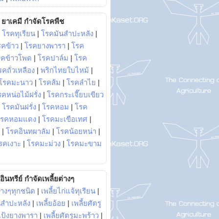
ยาเคมี กำจัดโรคพืช
|
โรคทุเรียน
|
โรคมันสำปะหลัง
|
รคข้าว
|
โรคยางพารา
|
โรค
รคข้าวโพด
|
โรคปาล์ม
|
โรค
รคถั่วเหลือง
|
พริกไทยใบไหม้
|
โรคมะนาว
|
โรคส้ม
|
โรคลำไย
|
คหน่อไม้ฝรั่ง
|
โรคกระเจี๊ยบเขียว
|
โรคมันฝรั่ง
|
โรคหอม
|
โรค
โรคหอมแดง
|
โรคมะเขือเทศ
|
|
โรคอินทผาลัม
|
โรคน้อยหน่า
|
รคเงาะ
|
โรคมะม่วง
|
โรคมะขาม
อินทรีย์ กำจัดเพลี้ยต่างๆ
่างๆทุกชนิด
|
เพลี้ยไก่แจ้ทุเรียน
|
ันสำปะหลัง
|
เพลี้ยอ้อย
|
เพลี้ยศัตรู
ยแป้งยางพารา
|
เพลี้ยศัตรูมะพร้าว
|