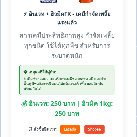
⚡ อินเวท + ฮิวมิคFK - เคมีกำจัดเพลี้ย
แรงแล้ว
สารเคมีประสิทธิภาพสูง กำจัดเพลี้ย
ทุกชนิด ใช้ได้ทุกพืช สำหรับการ
ระบาดหนัก
💎 เหตุผลที่ใช้คู่กัน:
ฮิวมิคช่วยลดความเครียดของพืชจากสารเคมี และช่วย
ฟื้นฟูพืชหลังการฉีดพ่นให้แข็งแรงเร็วขึ้น ผสมฉีดพ่น
พร้อมกันได้
💰 อินเวท: 250 บาท | ฮิวมิค 1kg:
250 บาท
🛒 สั่งซื้ออินเวท:
Lazada
Shopee