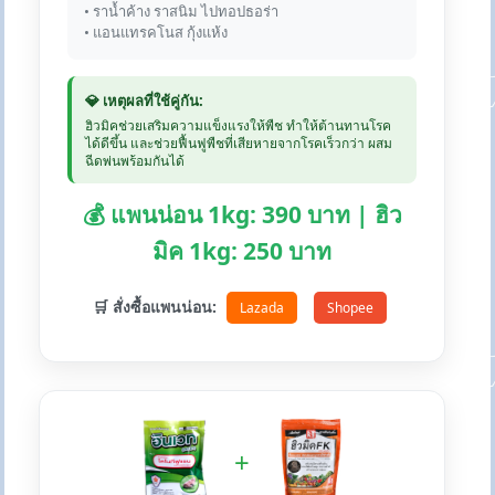
• ราน้ำค้าง ราสนิม ไปทอปธอร่า
• แอนแทรคโนส กุ้งแห้ง
💎 เหตุผลที่ใช้คู่กัน:
ฮิวมิคช่วยเสริมความแข็งแรงให้พืช ทำให้ต้านทานโรค
ได้ดีขึ้น และช่วยฟื้นฟูพืชที่เสียหายจากโรคเร็วกว่า ผสม
ฉีดพ่นพร้อมกันได้
💰 แพนน่อน 1kg: 390 บาท | ฮิว
มิค 1kg: 250 บาท
🛒 สั่งซื้อแพนน่อน:
Lazada
Shopee
+