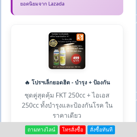
ยอดนิยมจาก Lazada
🔥 โปรฯเล็กยอดฮิต - บำรุง + ป้องกัน
ชุดคู่สุดคุ้ม FKT 250cc + ไอเอส
250cc ทั้งบำรุงและป้องกันโรค ใน
ราคาเดียว
ถามทางไลน์
โทรสั่งซื้อ
สั่งซื้อทันที
✨ ได้ 2 ประโยชน์: