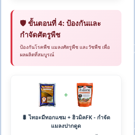
🛡️ ขั้นตอนที่ 4: ป้องกันและ
กำจัดศัตรูพืช
ป้องกันโรคพืช แมลงศัตรูพืช และวัชพืช เพื่อ
ผลผลิตที่สมบูรณ์
+
🐛 ไทอะมีทอกแซม + ฮิวมิคFK - กำจัด
แมลงปากดูด