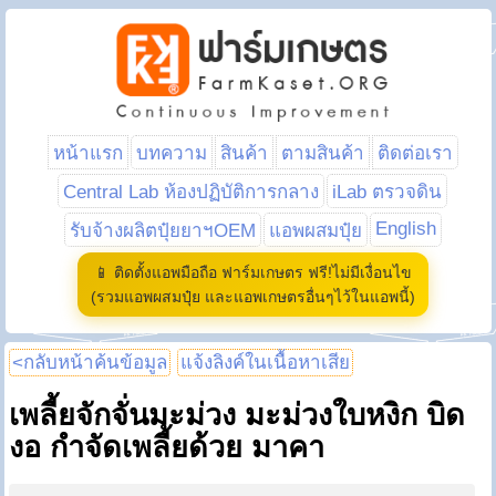
หน้าแรก
บทความ
สินค้า
ตามสินค้า
ติดต่อเรา
Central Lab ห้องปฏิบัติการกลาง
iLab ตรวจดิน
English
รับจ้างผลิตปุ๋ยยาฯOEM
แอพผสมปุ๋ย
📱 ติดตั้งแอพมือถือ ฟาร์มเกษตร ฟรี!ไม่มีเงื่อนไข
(รวมแอพผสมปุ๋ย และแอพเกษตรอื่นๆไว้ในแอพนี้)
<กลับหน้าค้นข้อมูล
แจ้งลิงค์ในเนื้อหาเสีย
เพลี้ยจักจั่นมะม่วง มะม่วงใบหงิก บิด
งอ กำจัดเพลี้ยด้วย มาคา