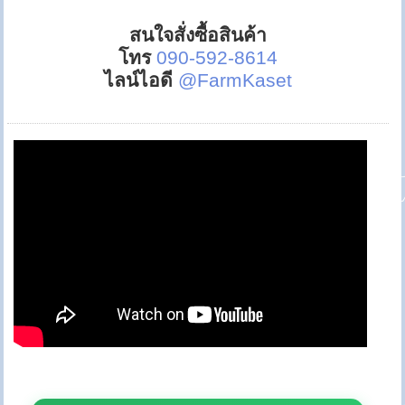
สนใจสั่งซื้อสินค้า
โทร
090-592-8614
ไลน์ไอดี
@FarmKaset