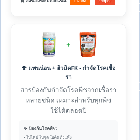
🛒 สั่งซื้อไทอะมีทอกแซม:
Lazada
Shopee
+
🍄 แพนน่อน + ฮิวมิคFK - กำจัดโรคเชื้อ
รา
สารป้องกันกำจัดโรคพืชจากเชื้อรา
หลายชนิด เหมาะสำหรับทุกพืช
ใช้ได้ตลอดปี
✨ ป้องกันโรคพืช:
• ใบไหม้ ใบจุด ใบติด กิ่งแห้ง