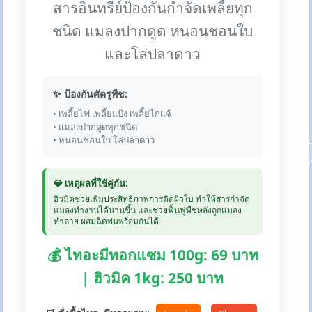
สารอินทรีย์ป้องกันกำจัดเพลี้ยทุก
ชนิด แมลงปากดูด หนอนชอนใบ
และโล่ปลาดาว
✨ ป้องกันศัตรูพืช:
• เพลี้ยไฟ เพลี้ยแป้ง เพลี้ยไก่แจ้
• แมลงปากดูดทุกชนิด
• หนอนชอนใบ โล่ปลาดาว
💎 เหตุผลที่ใช้คู่กัน:
ฮิวมิคช่วยเพิ่มประสิทธิภาพการติดผิวใบ ทำให้สารกำจัด
แมลงทำงานได้นานขึ้น และช่วยฟื้นฟูพืชหลังถูกแมลง
ทำลาย ผสมฉีดพ่นพร้อมกันได้
💰 ไทอะมีทอกแซม 100g: 69 บาท
| ฮิวมิค 1kg: 250 บาท