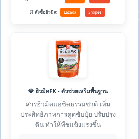
🛒 สั่งซื้อฮิวมิค:
Lazada
Shopee
💎 ฮิวมิคFK - ตัวช่วยเสริมพื้นฐาน
สารฮิวมิคแอซิดธรรมชาติ เพิ่ม
ประสิทธิภาพการดูดซับปุ๋ย ปรับปรุง
ดิน ทำให้พืชแข็งแรงขึ้น