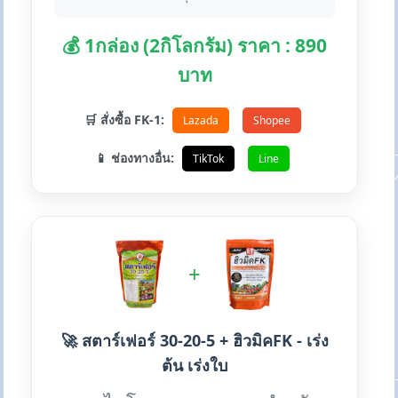
💰 1กล่อง (2กิโลกรัม) ราคา : 890
บาท
🛒 สั่งซื้อ FK-1:
Lazada
Shopee
📱 ช่องทางอื่น:
TikTok
Line
+
🚀 สตาร์เฟอร์ 30-20-5 + ฮิวมิคFK - เร่ง
ต้น เร่งใบ