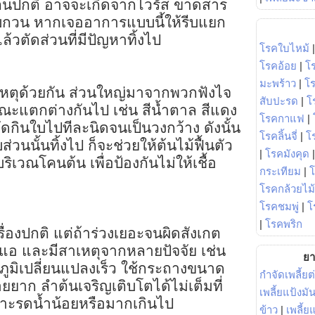
บต้นปกติ อาจจะเกิดจากไวรัส ขาดสาร
กวน หากเจออาการแบบนี้ให้รีบแยก
ล้วตัดส่วนที่มีปัญหาทิ้งไป
โรคใบไหม้
โรคอ้อย
|
โ
มะพร้าว
|
โ
หตุด้วยกัน ส่วนใหญ่มาจากพวกฟังไจ
สับปะรด
|
โ
ษณะแตกต่างกันไป เช่น สีน้ำตาล สีแดง
โรคกาแฟ
|
ัดกินใบไปทีละนิดจนเป็นวงกว้าง ดังนั้น
โรคลิ้นจี่
|
โร
วนนั้นทิ้งไป ก็จะช่วยให้ต้นไม้ฟื้นตัว
|
โรคมังคุด
ิเวณโคนต้น เพื่อป้องกันไม่ให้เชื้อ
กระเทียม
|
โรคกล้วยไม้
โรคชมพู่
|
โ
|
โรคพริก
รื่องปกติ แต่ถ้าร่วงเยอะจนผิดสังเกต
นแอ และมีสาเหตุจากหลายปัจจัย เช่น
ยา
มิเปลี่ยนแปลงเร็ว ใช้กระถางขนาด
กำจัดเพลี้ยต
ยยาก ลำต้นเจริญเติบโตได้ไม่เต็มที่
เพลี้ยแป้งม
าะรดน้ำน้อยหรือมากเกินไป
ข้าว
|
เพลี้