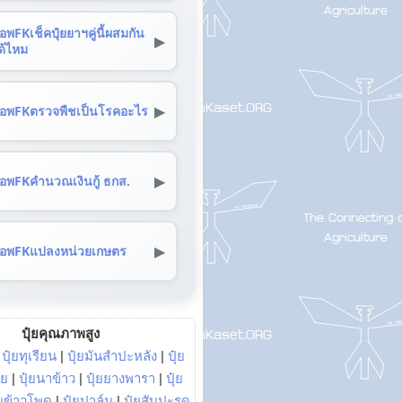
อพFKเช็คปุ๋ยยาฯคู่นี้ผสมกัน
▶
ด้ไหม
▶
อพFKตรวจพืชเป็นโรคอะไร
▶
อพFKคำนวณเงินกู้ ธกส.
▶
อพFKแปลงหน่วยเกษตร
ปุ๋ยคุณภาพสูง
|
ปุ๋ยทุเรียน
|
ปุ๋ยมันสำปะหลัง
|
ปุ๋ย
อย
|
ปุ๋ยนาข้าว
|
ปุ๋ยยางพารา
|
ปุ๋ย
๋ยข้าวโพด
|
ปุ๋ยปาล์ม
|
ปุ๋ยสับปะรด