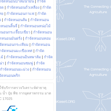
ำจัดหนอนปาล์มน้ำมัน
|
กำจัด
รด
|
กำจัดหนอนถั่วเหลือง
|
กำจัด
ทย
|
กำจัดหนอนกาแฟ
|
กำจัด
ว
|
กำจัดหนอนส้ม
|
กำจัดหนอน
หนอนลิ้นจี่
|
กำจัดหนอนหน่อไม้
หนอนกระเจี๊ยบเขียว
|
กำจัดหนอน
ดหนอนมันฝรั่ง
|
กำจัดหนอนหอม
จัดหนอนกระเทียม
|
กำจัดหนอน
ำจัดหนอนมะเขือเทศ
|
กำจัด
ม้
|
กำจัดหนอนอินทผาลัม
|
กำจัด
น่า
|
กำจัดหนอนชมพู่
|
กำจัด
กำจัดหนอนมะม่วง
|
กำจัดหนอน
จัดหนอนพริก
้ใช้บริการตรวจวิเคราะห์ค่าธาตุ
 น้ำ ปุ๋ย พืช กากอุตสาหกรรม มาต
C 17025