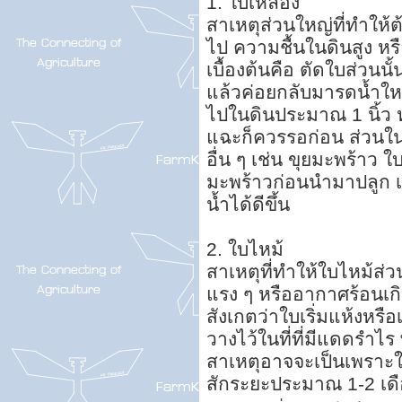
1. ใบเหลือง
สาเหตุส่วนใหญ่ที่ทำให้
ไป ความชื้นในดินสูง หร
เบื้องต้นคือ ตัดใบส่วนน
แล้วค่อยกลับมารดน้ำใหม่
ไปในดินประมาณ 1 นิ้ว ห
แฉะก็ควรรอก่อน ส่วนใน
อื่น ๆ เช่น ขุยมะพร้าว
มะพร้าวก่อนนำมาปลูก เ
น้ำได้ดีขึ้น
2. ใบไหม้
สาเหตุที่ทำให้ใบไหม้
แรง ๆ หรืออากาศร้อนเก
สังเกตว่าใบเริ่มแห้งหรื
วางไว้ในที่ที่มีแดดรำไร 
สาเหตุอาจจะเป็นเพราะใส่
สักระยะประมาณ 1-2 เดือ