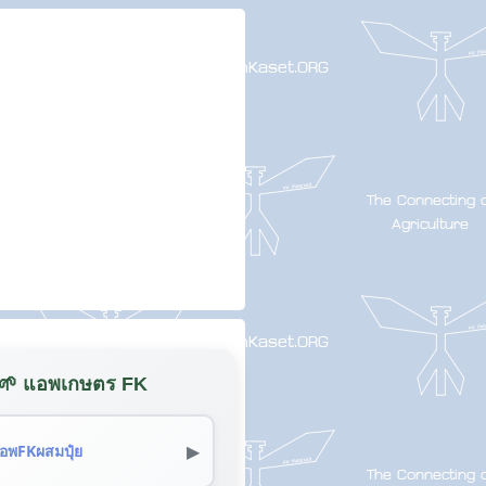
🌱 แอพเกษตร FK
▶
อพFKผสมปุ๋ย