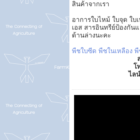
สินค้าจากเรา
อาการใบไหม้ ใบจุด ใบเหล
เอส สารอินทรีย์ป้องกันแ
ด้านล่างนะคะ
พืชใบซีด
พืชในเหลือง
พ
ส
โ
ไลน