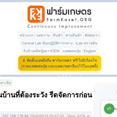
หน้าแรก
บทความ
สินค้า
ตามสินค้า
ติดต่อเรา
Central Lab ห้องปฏิบัติการกลาง
iLab ตรวจดิน
รับจ้างผลิตปุ๋ยยาฯOEM
แอพผสมปุ๋ย
English
📱 ติดตั้งแอพมือถือ ฟาร์มเกษตร ฟรี!ไม่มีเงื่อนไข
(รวมแอพผสมปุ๋ย และแอพเกษตรอื่นๆไว้ในแอพนี้)
้อหาเสีย
บ้านที่ต้องระวัง รีดจัดการก่อน
🌱
แ
162.158.179.94
2564/08/19 09:47:50 , View: 4116,
e