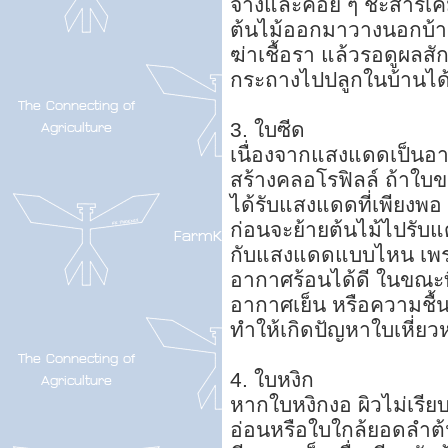
จางและค่อย ๆ ชะสารเคม
ต้นไม้ออกมาวางนอกบ้าน ต
ฆ่าเชื้อรา แล้วรอดูผลสั
กระถางไปปลูกในบ้านได
3. ใบซีด
เนื่องจากแสงแดดเป็นอา
สร้างคลอโรฟิลล์ ถ้าใบขอ
ได้รับแสงแดดที่เพียงพอ 
ก่อนจะย้ายต้นไม้ไปรับ
กับแสงแดดแบบไหน เพ
อากาศร้อนได้ดี ในขณะ
อากาศเย็น หรือความชื้
ทำให้เกิดปัญหาใบเหี่ย
4. ใบหงิก
หากใบหงิกงอ ผิวไม่เรีย
อ่อนหรือใบใกล้ยอดลำต