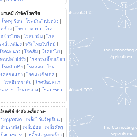
ยาเคมี กำจัดโรคพืช
|
โรคทุเรียน
|
โรคมันสำปะหลัง
|
รคข้าว
|
โรคยางพารา
|
โรค
รคข้าวโพด
|
โรคปาล์ม
|
โรค
รคถั่วเหลือง
|
พริกไทยใบไหม้
|
โรคมะนาว
|
โรคส้ม
|
โรคลำไย
|
คหน่อไม้ฝรั่ง
|
โรคกระเจี๊ยบเขียว
|
โรคมันฝรั่ง
|
โรคหอม
|
โรค
โรคหอมแดง
|
โรคมะเขือเทศ
|
|
โรคอินทผาลัม
|
โรคน้อยหน่า
|
รคเงาะ
|
โรคมะม่วง
|
โรคมะขาม
อินทรีย์ กำจัดเพลี้ยต่างๆ
่างๆทุกชนิด
|
เพลี้ยไก่แจ้ทุเรียน
|
ันสำปะหลัง
|
เพลี้ยอ้อย
|
เพลี้ยศัตรู
ยแป้งยางพารา
|
เพลี้ยศัตรูมะพร้าว
|