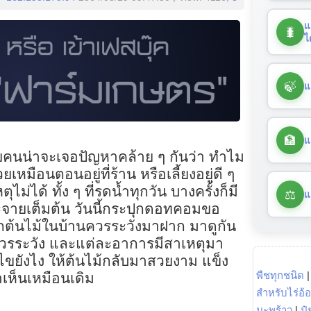
แ
🐛
ไ
🍃
แ
🏦
แ
ายคนน่าจะเจอปัญหาคล้าย ๆ กันว่า ทำไม
เหมือนตอนอยู่ที่ร้าน หรือเลี้ยงอยู่ดี ๆ
ไม่ได้ ทั้ง ๆ ที่รดน้ำทุกวัน บางครั้งก็มี
⚖️
แ
ะจายเต็มต้น วันนี้กระปุกดอทคอมขอ
ต้นไม้ในบ้านควรระวังมาฝาก มาดูกัน
ควรระวัง และแต่ละอาการมีสาเหตุมา
ยังไง ให้ต้นไม้กลับมาสวยงาม แข็ง
พืชทุกชนิด
เห็นเหมือนเดิม
สำหรับไร่อ้
มะพร้าว
|
ปุ