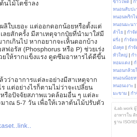
ข้าวโพด
|
ก
ต้นไม้โตช้าลง
หนอนสับปะ
หนอนพริกไ
หนอนมะนา
ี่ผลิใบเยอะ แต่ออกดอกน้อยหรือตั้งแต่
ลำไย
|
กำจัด
ลยสักครั้ง มีสาเหตุจากปุ๋ยที่นำมาใส่มี
ฝรั่ง
|
กำจัด
มากเกินไป หากอยากจะเห็นดอกบ้าง
มังคุด
|
กำจั
ฟอสฟอรัส (Phosphorus หรือ P) ช่วยเร่ง
หัวใหญ่
|
กำ
่วยให้รากแข็งแรง ดูดซึมอาหารได้ดีขึ้น
หอมแดง
|
ก
หนอนกล้วยไ
หนอนน้อยห
แล้วว่าอาการแต่ละอย่างมีสาเหตุจาก
หนอนเงาะ
|
 แต่อย่างไรก็ตามไม่ว่าจะเปลี่ยน
มะขาม
|
กำ
้ หรือปัจจัยสภาพแวดล้อมอื่น ๆ แต่ละ
มาณ 5-7 วัน เพื่อให้เวลาต้นไม้ปรับตัว
iLab.work ผู
อาหารใน ดิน
ฐาน ISO/IE
aset..link..