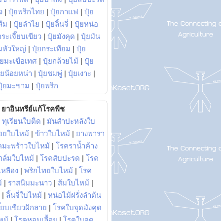
ง
|
ปุ๋ยพริกไทย
|
ปุ๋ยกาแฟ
|
ปุ๋ย
ส้ม
|
ปุ๋ยลำไย
|
ปุ๋ยลิ้นจี่
|
ปุ๋ยหน่อ
กระเจี๊ยบเขียว
|
ปุ๋ยมังคุด
|
ปุ๋ยมัน
มหัวใหญ่
|
ปุ๋ยกระเทียม
|
ปุ๋ย
ุ๋ยมะเขือเทศ
|
ปุ๋ยกล้วยไม้
|
ปุ๋ย
ุ๋ยน้อยหน่า
|
ปุ๋ยชมพู่
|
ปุ๋ยเงาะ
|
ปุ๋ยมะขาม
|
ปุ๋ยพริก
ยาอินทรีย์แก้โรคพืช
|
ทุเรียนใบติด
|
มันสำปะหลังใบ
อยใบไหม้
|
ข้าวใบไหม้
|
ยางพารา
คมะพร้าวใบไหม้
|
โรคราน้ำค้าง
าล์มใบไหม้
|
โรคสับปะรด
|
โรค
วเหลือง
|
พริกไทยใบไหม้
|
โรค
้
|
ราสนิมมะนาว
|
ส้มใบไหม้
|
|
ลิ้นจี่ใบไหม้
|
หน่อไม้ฝรั่งลำต้น
ี๊ยบเขียวฝักลาย
|
โรคใบจุดมังคุด
หม้
|
โรคหอมเลื้อย
|
โรคใบจุด