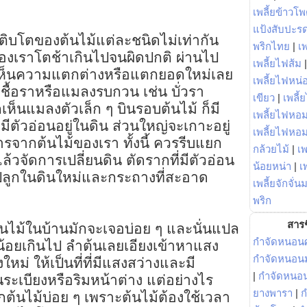
เพลี้ยข้าวโ
แป้งสับปะร
เติบโตของต้นไม้แต่ละชนิดไม่เท่ากัน
พริกไทย
|
เ
ของเราโตช้าเกินไปจนผิดปกติ ผ่านไป
เพลี้ยไฟส้ม
เห็นความแตกต่างหรือแตกยอดใหม่เลย
เพลี้ยไฟหน่อ
เชื้อราหรือแมลงรบกวน เช่น บั่วรา
เขียว
|
เพลี้
็นแมลงตัวเล็ก ๆ บินรอบต้นไม้ ก็มี
เพลี้ยไฟหอม
ีตัวอ่อนอยู่ในดิน ส่วนใหญ่จะเกาะอยู่
เพลี้ยไฟหอ
จากต้นไม้ของเรา ทั้งนี้ ควรรีบแยก
กล้วยไม้
|
เพ
ล้วจัดการเปลี่ยนดิน ตัดรากที่มีตัวอ่อน
น้อยหน่า
|
เ
ปปลูกในดินใหม่และกระถางที่สะอาด
เพลี้ยจักจั่น
พริก
สารช
ต้นไม้ในบ้านมักจะเจอบ่อย ๆ และนั่นแปล
กำจัดหนอนศ
น้อยเกินไป ลำต้นเลยเอียงเข้าหาแสง
กำจัดหนอนม
ใหม่ ให้เป็นที่ที่มีแสงสว่างและมี
|
กำจัดหนอ
ะเบียงหรือริมหน้าต่าง แต่อย่างไร
ยางพารา
|
ก
ูกต้นไม้บ่อย ๆ เพราะต้นไม้ต้องใช้เวลา