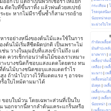
ีออกไป แต่ถ้าเป็นพวกเชื้อราให้แยก
กระเทียม
|
ัดใบที่ขึ้นราทิ้ง แล้วพ่นด้วยสเปรย์
โรคจุดสนิมก
กระยะ หากไม่มีราขึ้นซ้ำก็สามารถย้าย
น้อยหน่าดอก
้
มะม่วงใบไห
ย
หารอย่างหนึ่งของต้นไม้และใช้ในการ
กำจัดเพลี้ยต
งต้นไม้เริ่มสีซีดผิดปกติ เป็นเพราะไม่
มันสำปะหลั
เช่น วางในมุมอับที่แสงเข้าไม่ถึง แต่
ยางพารา
|
เ
แดด ควรเช็กก่อนว่าต้นไม้ของเราเหมาะ
เพลี้ยปาล์มน
ราะบางชนิดก็ชอบแสงแดดโดยตรง ทน
เหลือง
|
เพลี
ที่ต้นไม้บางชนิดชอบแสงแดดรำไร
มะนาว
|
เพล
นสูง ถ้านำไปวางไว้ที่แดดแรง ๆ อาจจะ
เพลี้ยหน่อไม้
วหรือใบไหม้ตามมาได้
มังคุด
|
เพลี้
เพลี้ยกระเที
เทศ
|
เพลี้ย
บ ขอบใบม้วน โดยเฉพาะส่วนที่เป็นใบ
น้อยหน่า
|
เ
้น นอกจากนี้หากลำต้นแคระแกร็นหรือ
|
เพลี้ยมะข