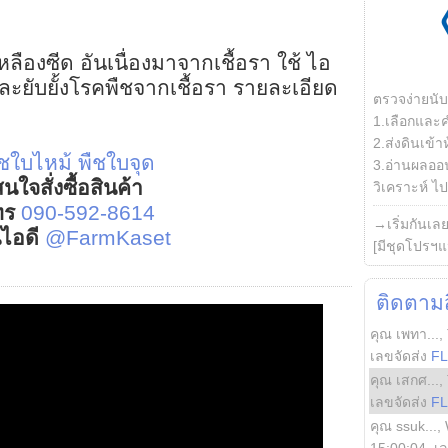
ืองซีด อันเนื่องมาจากเชื้อรา ใช้ ไอ
ละยับยั้งโรคพืชจากเชื้อรา รายละเอียด
ตรวจง่ายนั
1.เลือกและ
2.ส่งดินเข้า
ืชใบไหม้
พืชใบจุด
3.อ่านผลออน
นใจสั่งซื้อสินค้า
วิเคราะห์ ไปต
ทร
090-592-8614
→เริ่มกันเล
์ไอดี
@FarmKaset
[มีชุดโปรฯแ
ติดตามสิ
คุณ เพทา...
,
เลขจัดส่ง
F
คุณ เสกศ...
,
เลขจัดส่ง
F
คุณ ssuk...
,
15:00:04
, เ