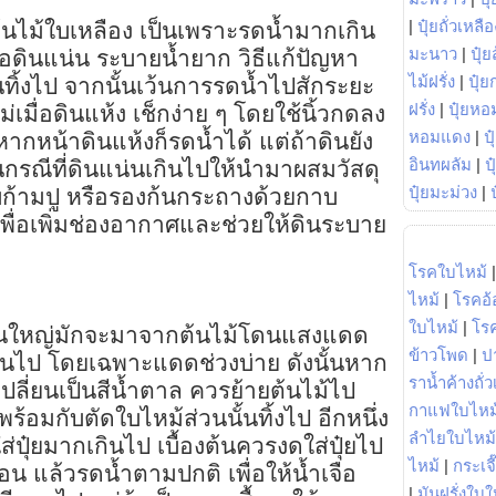
|
ปุ๋ยถั่วเหลือ
ต้นไม้ใบเหลือง เป็นเพราะรดน้ำมากเกิน
มะนาว
|
ปุ๋ย
ือดินแน่น ระบายน้ำยาก วิธีแก้ปัญหา
ไม้ฝรั่ง
|
ปุ๋ย
ั้นทิ้งไป จากนั้นเว้นการรดน้ำไปสักระยะ
ฝรั่ง
|
ปุ๋ยหอ
เมื่อดินแห้ง เช็กง่าย ๆ โดยใช้นิ้วกดลง
หอมแดง
|
ป
ากหน้าดินแห้งก็รดน้ำได้ แต่ถ้าดินยัง
อินทผลัม
|
ป
กรณีที่ดินแน่นเกินไปให้นำมาผสมวัสดุ
ปุ๋ยมะม่วง
|
 ใบก้ามปู หรือรองก้นกระถางด้วยกาบ
พื่อเพิ่มช่องอากาศและช่วยให้ดินระบาย
โรคใบไหม้
ไหม้
|
โรคอ้
ใบไหม้
|
โร
ส่วนใหญ่มักจะมาจากต้นไม้โดนแสงแดด
ข้าวโพด
|
ป
ินไป โดยเฉพาะแดดช่วงบ่าย ดังนั้นหาก
ราน้ำค้างถั่
อเปลี่ยนเป็นสีน้ำตาล ควรย้ายต้นไม้ไป
กาแฟใบไหม
พร้อมกับตัดใบไหม้ส่วนนั้นทิ้งไป อีกหนึ่ง
ลำไยใบไหม้
ปุ๋ยมากเกินไป เบื้องต้นควรงดใส่ปุ๋ยไป
ไหม้
|
กระเจ
น แล้วรดน้ำตามปกติ เพื่อให้น้ำเจือ
|
มันฝรั่งใบใ