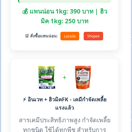
💰 แพนน่อน 1kg: 390 บาท | ฮิว
มิค 1kg: 250 บาท
🛒 สั่งซื้อแพนน่อน:
Lazada
Shopee
+
⚡ อินเวท + ฮิวมิคFK - เคมีกำจัดเพลี้ย
แรงแล้ว
สารเคมีประสิทธิภาพสูง กำจัดเพลี้ย
ทุกชนิด ใช้ได้ทุกพืช สำหรับการ