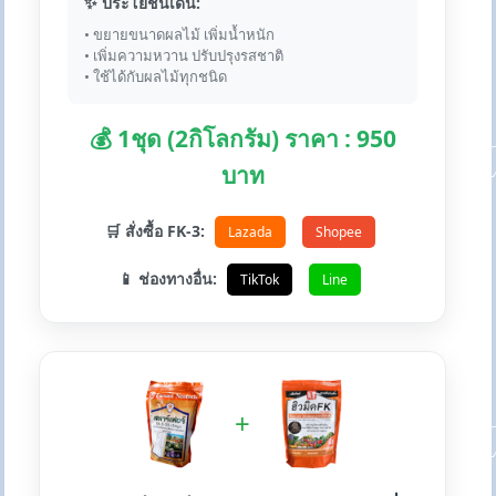
✨ ประโยชน์เด่น:
• ขยายขนาดผลไม้ เพิ่มน้ำหนัก
• เพิ่มความหวาน ปรับปรุงรสชาติ
• ใช้ได้กับผลไม้ทุกชนิด
💰 1ชุด (2กิโลกรัม) ราคา : 950
บาท
🛒 สั่งซื้อ FK-3:
Lazada
Shopee
📱 ช่องทางอื่น:
TikTok
Line
+