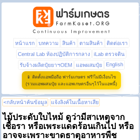
หน้าแรก
บทความ
สินค้า
ตามสินค้า
ติดต่อเรา
Central Lab ห้องปฏิบัติการกลาง
iLab ตรวจดิน
English
รับจ้างผลิตปุ๋ยยาฯOEM
แอพผสมปุ๋ย
📱 ติดตั้งแอพมือถือ ฟาร์มเกษตร ฟรี!ไม่มีเงื่อนไข
(รวมแอพผสมปุ๋ย และแอพเกษตรอื่นๆไว้ในแอพนี้)
<กลับหน้าค้นข้อมูล
แจ้งลิงค์ในเนื้อหาเสีย
ไม้ประดับใบไหม้ ดูว่ามีสาเหตุจาก
เชื้อรา หรือเพระแดดร้อนเกินไป หรือ
อาจจะเพราะขาดธาตุอาหารพืช