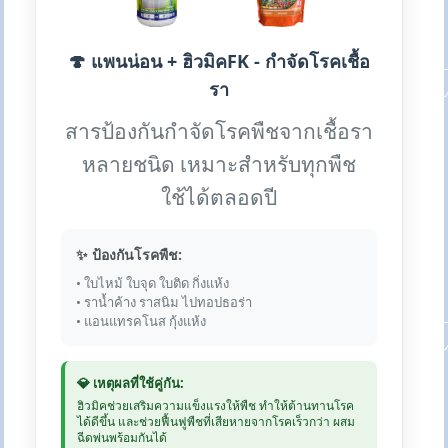
🍄 แพนน่อน + ฮิวมิคFK - กำจัดโรคเชื้อ
รา
สารป้องกันกำจัดโรคพืชจากเชื้อรา
หลายชนิด เหมาะสำหรับทุกพืช
ใช้ได้ตลอดปี
✨ ป้องกันโรคพืช:
• ใบไหม้ ใบจุด ใบติด กิ่งแห้ง
• ราน้ำค้าง ราสนิม ไปทอปธอร่า
• แอนแทรคโนส กุ้งแห้ง
💎 เหตุผลที่ใช้คู่กัน:
ฮิวมิคช่วยเสริมความแข็งแรงให้พืช ทำให้ต้านทานโรค
ได้ดีขึ้น และช่วยฟื้นฟูพืชที่เสียหายจากโรคเร็วกว่า ผสม
ฉีดพ่นพร้อมกันได้