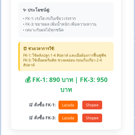
✨ ประโยชน์คู่:
• FK-1: เร่งโต เร่งใบเขียว เร่งราก
• FK-3: ขยายผล เพิ่มน้ำหนัก เพิ่มความหวาน
• เหมาะกับผลไม้ทุกชนิด
⏰ ช่วงเวลาการใช้:
FK-1: ใช้หลังปลูก 1-4 สัปดาห์ และเมื่อต้องการฟื้นฟูพืช
FK-3: ใช้เมื่อผลเริ่มติด ช่วงผลอ่อน ก่อนเก็บเกี่ยว 2-4
สัปดาห์
💰 FK-1: 890 บาท | FK-3: 950
บาท
🛒 สั่งซื้อ FK-1:
Lazada
Shopee
🛒 สั่งซื้อ FK-3:
Lazada
Shopee