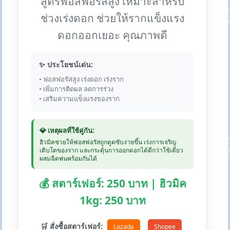
สูตรฟอสฟอรัสสูง เหมาะสำหรับ
ช่วงเร่งดอก ช่วยให้รากแข็งแรง
ดอกออกเยอะ คุณภาพดี
✨ ประโยชน์เด่น:
• ฟอสฟอรัสสูง เร่งดอก เร่งราก
• เพิ่มการติดผล ลดการร่วง
• เสริมความแข็งแรงของราก
💎 เหตุผลที่ใช้คู่กัน:
ฮิวมิคช่วยให้ฟอสฟอรัสถูกดูดซับง่ายขึ้น เร่งการเจริญ
เติบโตของราก และกระตุ้นการออกดอกได้ดีกว่าใช้เดี่ยว
ผสมฉีดพ่นพร้อมกันได้
💰 สตาร์เฟอร์: 250 บาท | ฮิวมิค
1kg: 250 บาท
🛒 สั่งซื้อสตาร์เฟอร์:
Lazada
Shopee