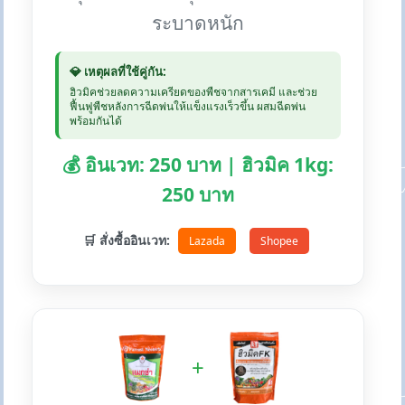
ระบาดหนัก
💎 เหตุผลที่ใช้คู่กัน:
ฮิวมิคช่วยลดความเครียดของพืชจากสารเคมี และช่วย
ฟื้นฟูพืชหลังการฉีดพ่นให้แข็งแรงเร็วขึ้น ผสมฉีดพ่น
พร้อมกันได้
💰 อินเวท: 250 บาท | ฮิวมิค 1kg:
250 บาท
🛒 สั่งซื้ออินเวท:
Lazada
Shopee
+