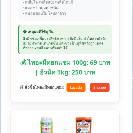
• เพลี้ยไฟ เพลี้ยแป้ง เพลี้ยไก่แจ้
• แมลงปากดูดทุกชนิด
• หนอนชอนใบ โล่ปลาดาว
💎 เหตุผลที่ใช้คู่กัน:
ฮิวมิคช่วยเพิ่มประสิทธิภาพการติดผิวใบ ทำให้สารกำจัด
แมลงทำงานได้นานขึ้น และช่วยฟื้นฟูพืชหลังถูกแมลง
ทำลาย ผสมฉีดพ่นพร้อมกันได้
💰 ไทอะมีทอกแซม 100g: 69 บาท
| ฮิวมิค 1kg: 250 บาท
🛒 สั่งซื้อไทอะมีทอกแซม:
Lazada
Shopee
+