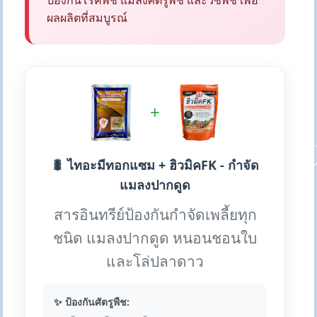
ป้องกันโรคพืช แมลงศัตรูพืช และวัชพืช เพื่อ
ผลผลิตที่สมบูรณ์
+
🐛 ไทอะมีทอกแซม + ฮิวมิคFK - กำจัด
แมลงปากดูด
สารอินทรีย์ป้องกันกำจัดเพลี้ยทุก
ชนิด แมลงปากดูด หนอนชอนใบ
และโล่ปลาดาว
✨ ป้องกันศัตรูพืช: