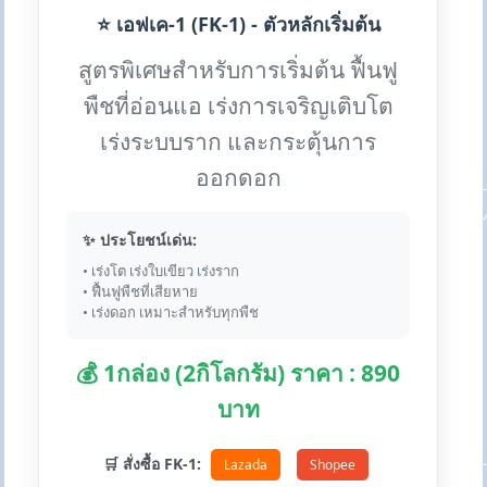
⭐ เอฟเค-1 (FK-1) - ตัวหลักเริ่มต้น
สูตรพิเศษสำหรับการเริ่มต้น ฟื้นฟู
พืชที่อ่อนแอ เร่งการเจริญเติบโต
เร่งระบบราก และกระตุ้นการ
ออกดอก
✨ ประโยชน์เด่น:
• เร่งโต เร่งใบเขียว เร่งราก
• ฟื้นฟูพืชที่เสียหาย
• เร่งดอก เหมาะสำหรับทุกพืช
💰 1กล่อง (2กิโลกรัม) ราคา : 890
บาท
🛒 สั่งซื้อ FK-1:
Lazada
Shopee