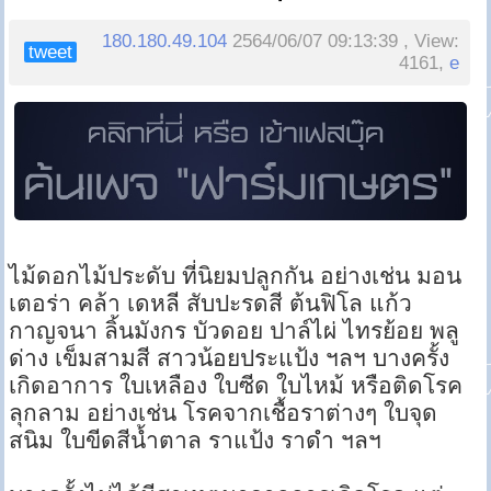
180.180.49.104
2564/06/07 09:13:39 , View:
tweet
4161,
e
ไม้ดอกไม้ประดับ ที่นิยมปลูกกัน อย่างเช่น มอน
เตอร่า คล้า เดหลี สับปะรดสี ต้นฟิโล แก้ว
กาญจนา ลิ้นมังกร บัวดอย ปาล์ไผ่ ไทรย้อย พลู
ด่าง เข็มสามสี สาวน้อยประแป้ง ฯลฯ บางครั้ง
เกิดอาการ ใบเหลือง ใบซีด ใบไหม้ หรือติดโรค
ลุกลาม อย่างเช่น โรคจากเชื้อราต่างๆ ใบจุด
สนิม ใบขีดสีน้ำตาล ราแป้ง ราดำ ฯลฯ