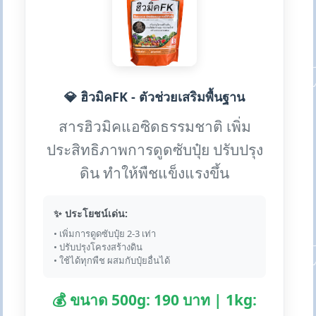
💎 ฮิวมิคFK - ตัวช่วยเสริมพื้นฐาน
สารฮิวมิคแอซิดธรรมชาติ เพิ่ม
ประสิทธิภาพการดูดซับปุ๋ย ปรับปรุง
ดิน ทำให้พืชแข็งแรงขึ้น
✨ ประโยชน์เด่น:
• เพิ่มการดูดซับปุ๋ย 2-3 เท่า
• ปรับปรุงโครงสร้างดิน
• ใช้ได้ทุกพืช ผสมกับปุ๋ยอื่นได้
💰 ขนาด 500g: 190 บาท | 1kg: