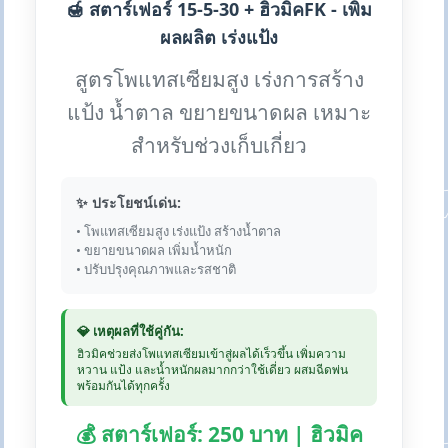
🍯 สตาร์เฟอร์ 15-5-30 + ฮิวมิคFK - เพิ่ม
ผลผลิต เร่งแป้ง
สูตรโพแทสเซียมสูง เร่งการสร้าง
แป้ง น้ำตาล ขยายขนาดผล เหมาะ
สำหรับช่วงเก็บเกี่ยว
✨ ประโยชน์เด่น:
• โพแทสเซียมสูง เร่งแป้ง สร้างน้ำตาล
• ขยายขนาดผล เพิ่มน้ำหนัก
• ปรับปรุงคุณภาพและรสชาติ
💎 เหตุผลที่ใช้คู่กัน:
ฮิวมิคช่วยส่งโพแทสเซียมเข้าสู่ผลได้เร็วขึ้น เพิ่มความ
หวาน แป้ง และน้ำหนักผลมากกว่าใช้เดี่ยว ผสมฉีดพ่น
พร้อมกันได้ทุกครั้ง
💰 สตาร์เฟอร์: 250 บาท | ฮิวมิค