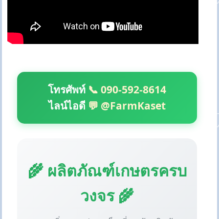
โทรศัพท์
📞 090-592-8614
ไลน์ไอดี
💬 @FarmKaset
🌾 ผลิตภัณฑ์เกษตรครบ
วงจร 🌾