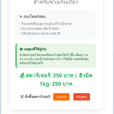
สำหรับช่วงเก็บเกี่ยว
✨ ประโยชน์เด่น:
• โพแทสเซียมสูง เร่งแป้ง สร้างน้ำตาล
• ขยายขนาดผล เพิ่มน้ำหนัก
• ปรับปรุงคุณภาพและรสชาติ
💎 เหตุผลที่ใช้คู่กัน:
ฮิวมิคช่วยส่งโพแทสเซียมเข้าสู่ผลได้เร็วขึ้น เพิ่มความ
หวาน แป้ง และน้ำหนักผลมากกว่าใช้เดี่ยว ผสมฉีดพ่น
พร้อมกันได้ทุกครั้ง
💰 สตาร์เฟอร์: 250 บาท | ฮิวมิค
1kg: 250 บาท
🛒 สั่งซื้อสตาร์เฟอร์:
Lazada
Shopee