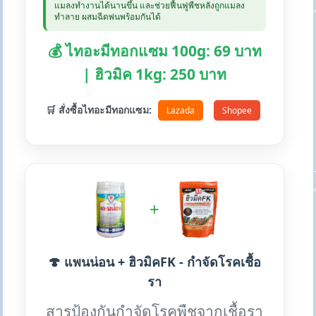
แมลงทำงานได้นานขึ้น และช่วยฟื้นฟูพืชหลังถูกแมลง
ทำลาย ผสมฉีดพ่นพร้อมกันได้
💰 ไทอะมีทอกแซม 100g: 69 บาท
| ฮิวมิค 1kg: 250 บาท
🛒 สั่งซื้อไทอะมีทอกแซม:
Lazada
Shopee
+
🍄 แพนน่อน + ฮิวมิคFK - กำจัดโรคเชื้อ
รา
สารป้องกันกำจัดโรคพืชจากเชื้อรา