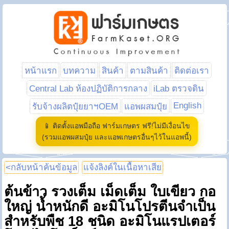
หน้าแรก
บทความ
สินค้า
ตามสินค้า
ติดต่อเรา
Central Lab ห้องปฏิบัติการกลาง
iLab ตรวจดิน
English
รับจ้างผลิตปุ๋ยยาฯOEM
แอพผสมปุ๋ย
📱 ติดตั้งแอพมือถือ ฟาร์มเกษตร ฟรี!ไม่มีเงื่อนไข
(รวมแอพผสมปุ๋ย และแอพเกษตรอื่นๆไว้ในแอพนี้)
<กลับหน้าค้นข้อมูล
แจ้งลิงค์ในเนื้อหาเสีย
ต้นข้าว รวงเต็ม เม็ดเต็ม ใบเขียว กอ
ใหญ่ น้ำหนักดี อะมิโนโปรตีนจำเป็น
สำหรับพืช 18 ชนิด อะมิโนแรปเตอร์