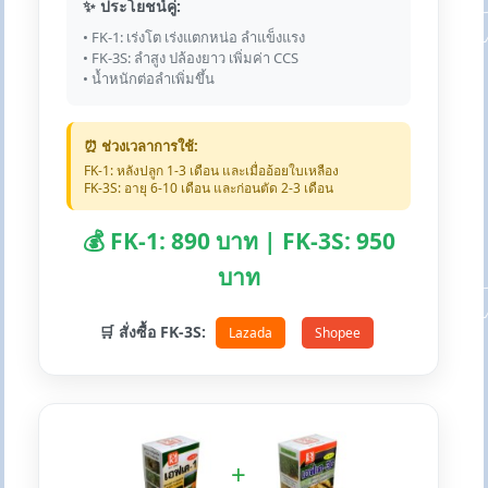
✨ ประโยชน์คู่:
• FK-1: เร่งโต เร่งแตกหน่อ ลำแข็งแรง
• FK-3S: ลำสูง ปล้องยาว เพิ่มค่า CCS
• น้ำหนักต่อลำเพิ่มขึ้น
⏰ ช่วงเวลาการใช้:
FK-1: หลังปลูก 1-3 เดือน และเมื่ออ้อยใบเหลือง
FK-3S: อายุ 6-10 เดือน และก่อนตัด 2-3 เดือน
💰 FK-1: 890 บาท | FK-3S: 950
บาท
🛒 สั่งซื้อ FK-3S:
Lazada
Shopee
+