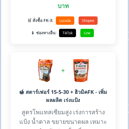
บาท
🛒 สั่งซื้อ FK-3:
Lazada
Shopee
📱 ช่องทางอื่น:
TikTok
Line
+
🍯 สตาร์เฟอร์ 15-5-30 + ฮิวมิคFK - เพิ่ม
ผลผลิต เร่งแป้ง
สูตรโพแทสเซียมสูง เร่งการสร้าง
แป้ง น้ำตาล ขยายขนาดผล เหมาะ