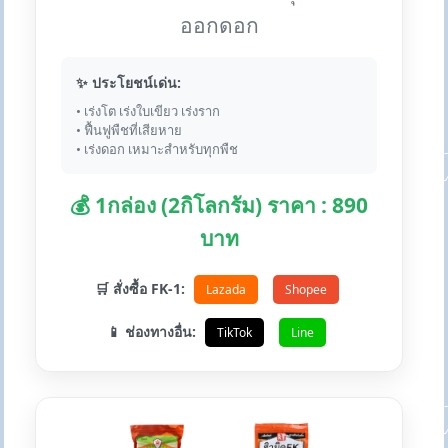
ออกดอก
✨ ประโยชน์เด่น:
• เร่งโต เร่งใบเขียว เร่งราก
• ฟื้นฟูพืชที่เสียหาย
• เร่งดอก เหมาะสำหรับทุกพืช
💰 1กล่อง (2กิโลกรัม) ราคา : 890
บาท
🛒 สั่งซื้อ FK-1:
Lazada
Shopee
📱 ช่องทางอื่น:
TikTok
Line