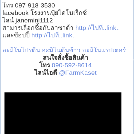
โทร 097-918-3530
facebook โรงงานปุ๋ยไดโนเร็กซ์
ไลน์ janemini1112
สามารเลือกซื้อกับลาซาด้า
http://ไปที่..link..
และช้อปปี้
http://ไปที่..link..
อะมิโนโปรตีน
อะมิโนต้นข้าว
อะมิโนแรปเตอร์
สนใจสั่งซื้อสินค้า
โทร
090-592-8614
ไลน์ไอดี
@FarmKaset