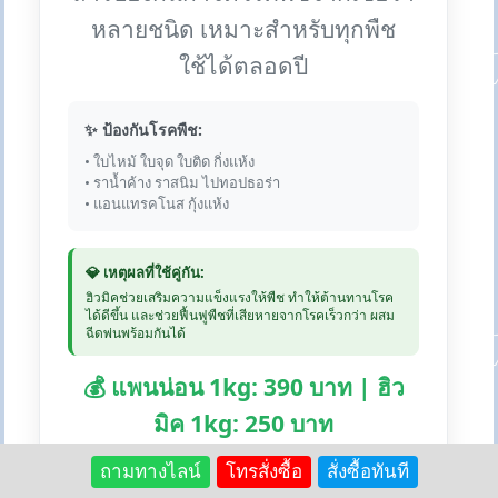
หลายชนิด เหมาะสำหรับทุกพืช
ใช้ได้ตลอดปี
✨ ป้องกันโรคพืช:
• ใบไหม้ ใบจุด ใบติด กิ่งแห้ง
• ราน้ำค้าง ราสนิม ไปทอปธอร่า
• แอนแทรคโนส กุ้งแห้ง
💎 เหตุผลที่ใช้คู่กัน:
ฮิวมิคช่วยเสริมความแข็งแรงให้พืช ทำให้ต้านทานโรค
ได้ดีขึ้น และช่วยฟื้นฟูพืชที่เสียหายจากโรคเร็วกว่า ผสม
ฉีดพ่นพร้อมกันได้
💰 แพนน่อน 1kg: 390 บาท | ฮิว
มิค 1kg: 250 บาท
ถามทางไลน์
โทรสั่งซื้อ
สั่งซื้อทันที
🛒 สั่งซื้อแพนน่อน:
Lazada
Shopee