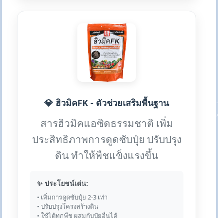
💎 ฮิวมิคFK - ตัวช่วยเสริมพื้นฐาน
สารฮิวมิคแอซิดธรรมชาติ เพิ่ม
ประสิทธิภาพการดูดซับปุ๋ย ปรับปรุง
ดิน ทำให้พืชแข็งแรงขึ้น
✨ ประโยชน์เด่น:
• เพิ่มการดูดซับปุ๋ย 2-3 เท่า
• ปรับปรุงโครงสร้างดิน
• ใช้ได้ทุกพืช ผสมกับปุ๋ยอื่นได้