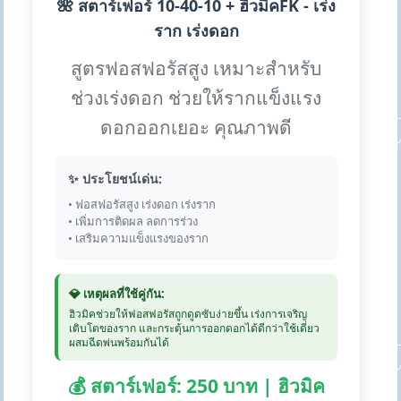
🌺 สตาร์เฟอร์ 10-40-10 + ฮิวมิคFK - เร่ง
ราก เร่งดอก
สูตรฟอสฟอรัสสูง เหมาะสำหรับ
ช่วงเร่งดอก ช่วยให้รากแข็งแรง
ดอกออกเยอะ คุณภาพดี
✨ ประโยชน์เด่น:
• ฟอสฟอรัสสูง เร่งดอก เร่งราก
• เพิ่มการติดผล ลดการร่วง
• เสริมความแข็งแรงของราก
💎 เหตุผลที่ใช้คู่กัน:
ฮิวมิคช่วยให้ฟอสฟอรัสถูกดูดซับง่ายขึ้น เร่งการเจริญ
เติบโตของราก และกระตุ้นการออกดอกได้ดีกว่าใช้เดี่ยว
ผสมฉีดพ่นพร้อมกันได้
💰 สตาร์เฟอร์: 250 บาท | ฮิวมิค