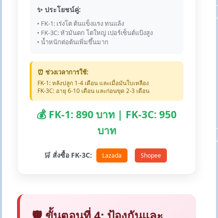
✨ ประโยชน์คู่:
• FK-1: เร่งโต ต้นแข็งแรง ทนแล้ง
• FK-3C: หัวมันดก โตใหญ่ เปอร์เซ็นต์แป้งสูง
• น้ำหนักต่อต้นเพิ่มขึ้นมาก
⏰ ช่วงเวลาการใช้:
FK-1: หลังปลูก 1-4 เดือน และเมื่อมันใบเหลือง
FK-3C: อายุ 6-10 เดือน และก่อนขุด 2-3 เดือน
💰 FK-1: 890 บาท | FK-3C: 950
บาท
🛒 สั่งซื้อ FK-3C:
Lazada
Shopee
🛡️ ขั้นตอนที่ 4: ป้องกันและ