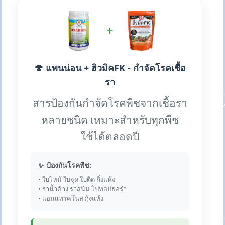
+
🍄 แพนน่อน + ฮิวมิคFK - กำจัดโรคเชื้อ
รา
สารป้องกันกำจัดโรคพืชจากเชื้อรา
หลายชนิด เหมาะสำหรับทุกพืช
ใช้ได้ตลอดปี
✨ ป้องกันโรคพืช:
• ใบไหม้ ใบจุด ใบติด กิ่งแห้ง
• ราน้ำค้าง ราสนิม ไปทอปธอร่า
• แอนแทรคโนส กุ้งแห้ง