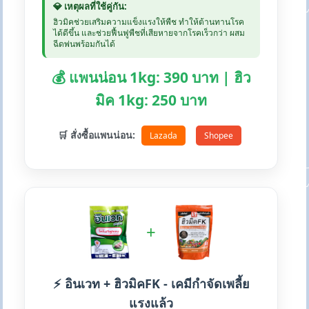
💎 เหตุผลที่ใช้คู่กัน:
ฮิวมิคช่วยเสริมความแข็งแรงให้พืช ทำให้ต้านทานโรค
ได้ดีขึ้น และช่วยฟื้นฟูพืชที่เสียหายจากโรคเร็วกว่า ผสม
ฉีดพ่นพร้อมกันได้
💰 แพนน่อน 1kg: 390 บาท | ฮิว
มิค 1kg: 250 บาท
🛒 สั่งซื้อแพนน่อน:
Lazada
Shopee
+
⚡ อินเวท + ฮิวมิคFK - เคมีกำจัดเพลี้ย
แรงแล้ว