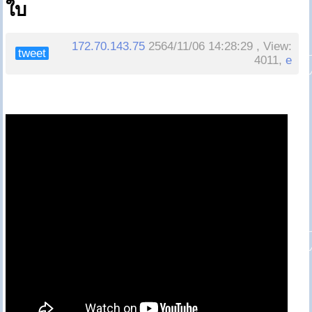
ใบ
172.70.143.75
2564/11/06 14:28:29 , View:
tweet
4011,
e