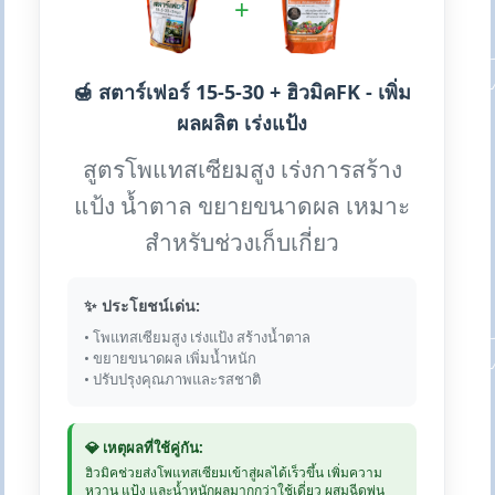
+
🍯 สตาร์เฟอร์ 15-5-30 + ฮิวมิคFK - เพิ่ม
ผลผลิต เร่งแป้ง
สูตรโพแทสเซียมสูง เร่งการสร้าง
แป้ง น้ำตาล ขยายขนาดผล เหมาะ
สำหรับช่วงเก็บเกี่ยว
✨ ประโยชน์เด่น:
• โพแทสเซียมสูง เร่งแป้ง สร้างน้ำตาล
• ขยายขนาดผล เพิ่มน้ำหนัก
• ปรับปรุงคุณภาพและรสชาติ
💎 เหตุผลที่ใช้คู่กัน:
ฮิวมิคช่วยส่งโพแทสเซียมเข้าสู่ผลได้เร็วขึ้น เพิ่มความ
หวาน แป้ง และน้ำหนักผลมากกว่าใช้เดี่ยว ผสมฉีดพ่น