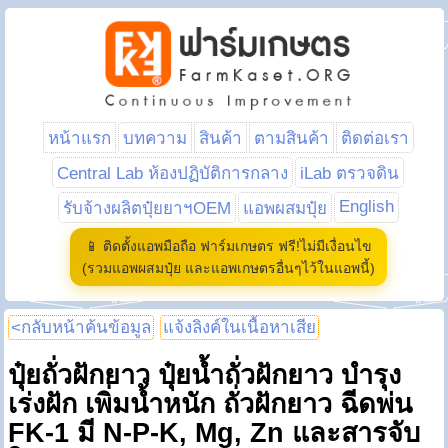
หน้าแรก
บทความ
สินค้า
ตามสินค้า
ติดต่อเรา
Central Lab ห้องปฏิบัติการกลาง
iLab ตรวจดิน
English
รับจ้างผลิตปุ๋ยยาฯOEM
แอพผสมปุ๋ย
📱 ติดตั้งแอพมือถือ ฟาร์มเกษตร ฟรี!ไม่มีเงื่อนไข
(รวมแอพผสมปุ๋ย และแอพเกษตรอื่นๆไว้ในแอพนี้)
<กลับหน้าค้นข้อมูล
แจ้งลิงค์ในเนื้อหาเสีย
ปุ๋ยถั่วฝักยาว ปุ๋ยน้ำถั่วฝักยาว บำรุง
เร่งฝัก เพิ่มน้ำหนัก ถั่วฝักยาว ฉีดพ่น
FK-1 มี N-P-K, Mg, Zn และสารจับ