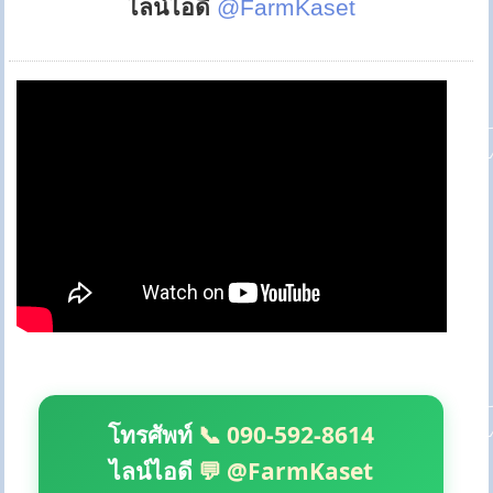
ไลน์ไอดี
@FarmKaset
โทรศัพท์
📞 090-592-8614
ไลน์ไอดี
💬 @FarmKaset