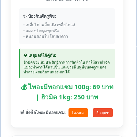
✨ ป้องกันศัตรูพืช:
• เพลี้ยไฟ เพลี้ยแป้ง เพลี้ยไก่แจ้
• แมลงปากดูดทุกชนิด
• หนอนชอนใบ โล่ปลาดาว
💎 เหตุผลที่ใช้คู่กัน:
ฮิวมิคช่วยเพิ่มประสิทธิภาพการติดผิวใบ ทำให้สารกำจัด
แมลงทำงานได้นานขึ้น และช่วยฟื้นฟูพืชหลังถูกแมลง
ทำลาย ผสมฉีดพ่นพร้อมกันได้
💰 ไทอะมีทอกแซม 100g: 69 บาท
| ฮิวมิค 1kg: 250 บาท
🛒 สั่งซื้อไทอะมีทอกแซม:
Lazada
Shopee