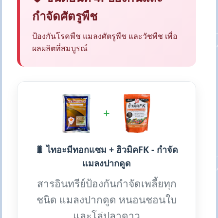
กำจัดศัตรูพืช
ป้องกันโรคพืช แมลงศัตรูพืช และวัชพืช เพื่อ
ผลผลิตที่สมบูรณ์
+
🐛 ไทอะมีทอกแซม + ฮิวมิคFK - กำจัด
แมลงปากดูด
สารอินทรีย์ป้องกันกำจัดเพลี้ยทุก
ชนิด แมลงปากดูด หนอนชอนใบ
และโล่ปลาดาว