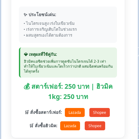
✨ ประโยชน์เด่น:
• ไนโตรเจนสูง เร่งใบเขียวเข้ม
• เร่งการเจริญเติบโตในช่วงแรก
• ผสมสูตรเองได้ตามต้องการ
💎 เหตุผลที่ใช้คู่กัน:
ฮิวมิคแอซิดช่วยเพิ่มการดูดซับไนโตรเจนได้ 2-3 เท่า
ทำให้ใบเขียวเข้มและโตเร็วกว่าปกติ ผสมฉีดพ่นพร้อมกัน
ได้ทุกครั้ง
💰 สตาร์เฟอร์: 250 บาท | ฮิวมิค
1kg: 250 บาท
🛒 สั่งซื้อสตาร์เฟอร์:
Lazada
Shopee
🛒 สั่งซื้อฮิวมิค:
Lazada
Shopee