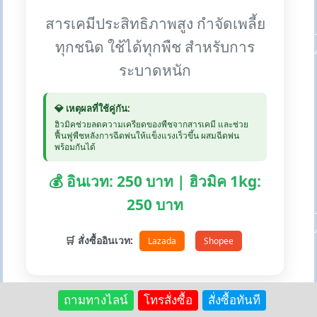
สารเคมีประสิทธิภาพสูง กำจัดเพลี้ย
ทุกชนิด ใช้ได้ทุกพืช สำหรับการ
ระบาดหนัก
💎 เหตุผลที่ใช้คู่กัน:
ฮิวมิคช่วยลดความเครียดของพืชจากสารเคมี และช่วย
ฟื้นฟูพืชหลังการฉีดพ่นให้แข็งแรงเร็วขึ้น ผสมฉีดพ่น
พร้อมกันได้
💰 อินเวท: 250 บาท | ฮิวมิค 1kg:
250 บาท
🛒 สั่งซื้ออินเวท:
Lazada
Shopee
ถามทางไลน์
โทรสั่งซื้อ
สั่งซื้อทันที