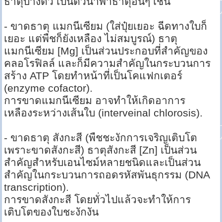
ธาตุบางตัว เป็นตัวนำพาธาตุอื่นๆ เช่น
- ขาดธาตุ แมกนีเซียม (ใส่ปุ๋ยเยอะ ฉีดทางใบก็
เยอะ แต่พืชก็ยังเหลือง ไม่สมบูรณ์) ธาตุ
แมกนีเซียม [Mg] เป็นส่วนประกอบที่สำคัญของ
คลอโรฟิลล์ และก็มีความสำคัญในกระบวนการ
สร้าง ATP โดยทำหน้าที่เป็นโคแฟกเตอร์
(enzyme cofactor).
การขาดแมกนีเซียม อาจทำให้เกิดอาการ
เหลืองระหว่างเส้นใบ (interveinal chlorosis).
- ขาดธาตุ สังกะสี (พืชชะงักการเจริญเติบโต
เพราะขาดสังกะสี) ธาตุสังกะสี [Zn] เป็นส่วน
สำคัญสำหรับเอนไซม์หลายชนิดและเป็นส่วน
สำคัญในกระบวนการถอดรหัสพันธุกรรม (DNA
transcription).
การขาดสังกะสี โดยทั่วไปแล้วจะทำให้การ
เติบโตของใบชะงักงัน