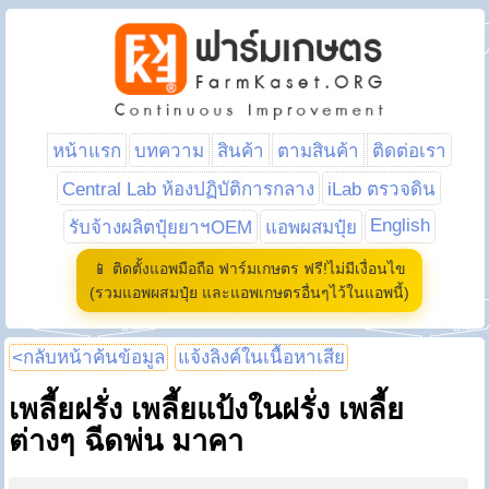
หน้าแรก
บทความ
สินค้า
ตามสินค้า
ติดต่อเรา
Central Lab ห้องปฏิบัติการกลาง
iLab ตรวจดิน
English
รับจ้างผลิตปุ๋ยยาฯOEM
แอพผสมปุ๋ย
📱 ติดตั้งแอพมือถือ ฟาร์มเกษตร ฟรี!ไม่มีเงื่อนไข
(รวมแอพผสมปุ๋ย และแอพเกษตรอื่นๆไว้ในแอพนี้)
<กลับหน้าค้นข้อมูล
แจ้งลิงค์ในเนื้อหาเสีย
เพลี้ยฝรั่ง เพลี้ยแป้งในฝรั่ง เพลี้ย
ต่างๆ ฉีดพ่น มาคา