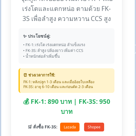
เร่งโตและแตกหน่อ ตามด้วย FK-
3S เพื่อลำสูง ความหวาน CCS สูง
✨ ประโยชน์คู่:
• FK-1: เร่งโต เร่งแตกหน่อ ลำแข็งแรง
• FK-3S: ลำสูง ปล้องยาว เพิ่มค่า CCS
• น้ำหนักต่อลำเพิ่มขึ้น
⏰ ช่วงเวลาการใช้:
FK-1: หลังปลูก 1-3 เดือน และเมื่ออ้อยใบเหลือง
FK-3S: อายุ 6-10 เดือน และก่อนตัด 2-3 เดือน
💰 FK-1: 890 บาท | FK-3S: 950
บาท
🛒 สั่งซื้อ FK-3S:
Lazada
Shopee