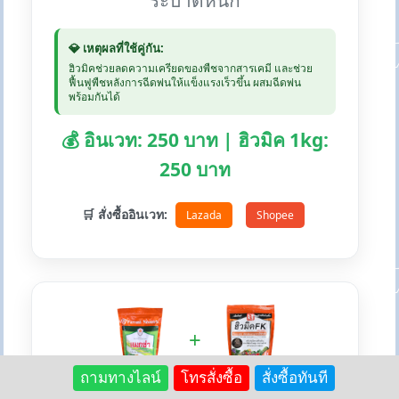
ระบาดหนัก
💎 เหตุผลที่ใช้คู่กัน:
ฮิวมิคช่วยลดความเครียดของพืชจากสารเคมี และช่วย
ฟื้นฟูพืชหลังการฉีดพ่นให้แข็งแรงเร็วขึ้น ผสมฉีดพ่น
พร้อมกันได้
💰 อินเวท: 250 บาท | ฮิวมิค 1kg:
250 บาท
🛒 สั่งซื้ออินเวท:
Lazada
Shopee
+
ถามทางไลน์
โทรสั่งซื้อ
สั่งซื้อทันที