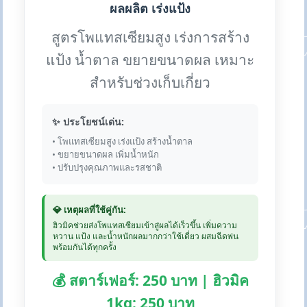
ผลผลิต เร่งแป้ง
สูตรโพแทสเซียมสูง เร่งการสร้าง
แป้ง น้ำตาล ขยายขนาดผล เหมาะ
สำหรับช่วงเก็บเกี่ยว
✨ ประโยชน์เด่น:
• โพแทสเซียมสูง เร่งแป้ง สร้างน้ำตาล
• ขยายขนาดผล เพิ่มน้ำหนัก
• ปรับปรุงคุณภาพและรสชาติ
💎 เหตุผลที่ใช้คู่กัน:
ฮิวมิคช่วยส่งโพแทสเซียมเข้าสู่ผลได้เร็วขึ้น เพิ่มความ
หวาน แป้ง และน้ำหนักผลมากกว่าใช้เดี่ยว ผสมฉีดพ่น
พร้อมกันได้ทุกครั้ง
💰 สตาร์เฟอร์: 250 บาท | ฮิวมิค
1kg: 250 บาท