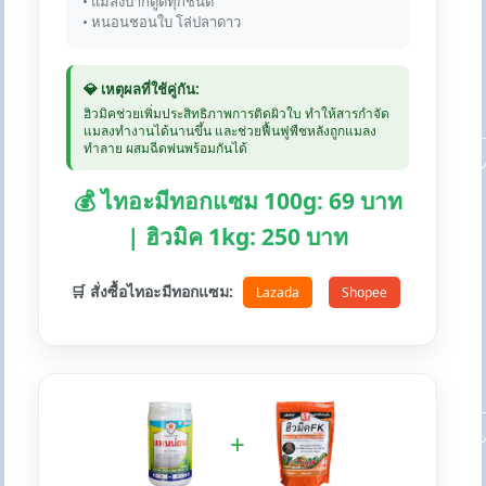
• แมลงปากดูดทุกชนิด
• หนอนชอนใบ โล่ปลาดาว
💎 เหตุผลที่ใช้คู่กัน:
ฮิวมิคช่วยเพิ่มประสิทธิภาพการติดผิวใบ ทำให้สารกำจัด
แมลงทำงานได้นานขึ้น และช่วยฟื้นฟูพืชหลังถูกแมลง
ทำลาย ผสมฉีดพ่นพร้อมกันได้
💰 ไทอะมีทอกแซม 100g: 69 บาท
| ฮิวมิค 1kg: 250 บาท
🛒 สั่งซื้อไทอะมีทอกแซม:
Lazada
Shopee
+