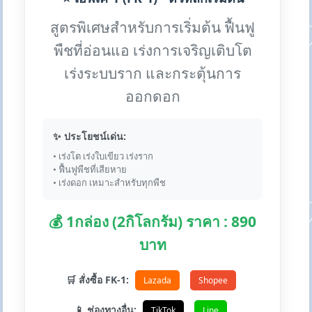
สูตรพิเศษสำหรับการเริ่มต้น ฟื้นฟู
พืชที่อ่อนแอ เร่งการเจริญเติบโต
เร่งระบบราก และกระตุ้นการ
ออกดอก
✨ ประโยชน์เด่น:
• เร่งโต เร่งใบเขียว เร่งราก
• ฟื้นฟูพืชที่เสียหาย
• เร่งดอก เหมาะสำหรับทุกพืช
💰 1กล่อง (2กิโลกรัม) ราคา : 890
บาท
🛒 สั่งซื้อ FK-1:
Lazada
Shopee
📱 ช่องทางอื่น:
TikTok
Line