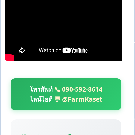
โทรศัพท์
📞 090-592-8614
ไลน์ไอดี
💬 @FarmKaset