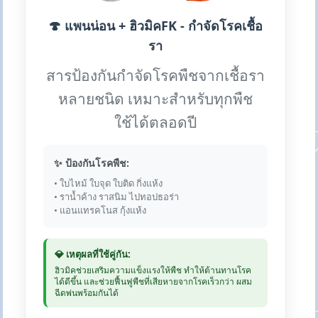
🍄 แพนน่อน + ฮิวมิคFK - กำจัดโรคเชื้อ
รา
สารป้องกันกำจัดโรคพืชจากเชื้อรา
หลายชนิด เหมาะสำหรับทุกพืช
ใช้ได้ตลอดปี
✨ ป้องกันโรคพืช:
• ใบไหม้ ใบจุด ใบติด กิ่งแห้ง
• ราน้ำค้าง ราสนิม ไปทอปธอร่า
• แอนแทรคโนส กุ้งแห้ง
💎 เหตุผลที่ใช้คู่กัน:
ฮิวมิคช่วยเสริมความแข็งแรงให้พืช ทำให้ต้านทานโรค
ได้ดีขึ้น และช่วยฟื้นฟูพืชที่เสียหายจากโรคเร็วกว่า ผสม
ฉีดพ่นพร้อมกันได้