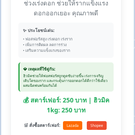
ช่วงเร่งดอก ช่วยให้รากแข็งแรง
ดอกออกเยอะ คุณภาพดี
✨ ประโยชน์เด่น:
• ฟอสฟอรัสสูง เร่งดอก เร่งราก
• เพิ่มการติดผล ลดการร่วง
• เสริมความแข็งแรงของราก
💎 เหตุผลที่ใช้คู่กัน:
ฮิวมิคช่วยให้ฟอสฟอรัสถูกดูดซับง่ายขึ้น เร่งการเจริญ
เติบโตของราก และกระตุ้นการออกดอกได้ดีกว่าใช้เดี่ยว
ผสมฉีดพ่นพร้อมกันได้
💰 สตาร์เฟอร์: 250 บาท | ฮิวมิค
1kg: 250 บาท
🛒 สั่งซื้อสตาร์เฟอร์:
Lazada
Shopee