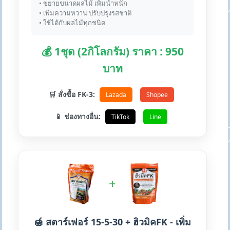
• ขยายขนาดผลไม้ เพิ่มน้ำหนัก
• เพิ่มความหวาน ปรับปรุงรสชาติ
• ใช้ได้กับผลไม้ทุกชนิด
💰 1ชุด (2กิโลกรัม) ราคา : 950
บาท
🛒 สั่งซื้อ FK-3:
Lazada
Shopee
📱 ช่องทางอื่น:
TikTok
Line
+
🍯 สตาร์เฟอร์ 15-5-30 + ฮิวมิคFK - เพิ่ม