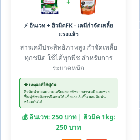
+
⚡ อินเวท + ฮิวมิคFK - เคมีกำจัดเพลี้ย
แรงแล้ว
สารเคมีประสิทธิภาพสูง กำจัดเพลี้ย
ทุกชนิด ใช้ได้ทุกพืช สำหรับการ
ระบาดหนัก
💎 เหตุผลที่ใช้คู่กัน:
ฮิวมิคช่วยลดความเครียดของพืชจากสารเคมี และช่วย
ฟื้นฟูพืชหลังการฉีดพ่นให้แข็งแรงเร็วขึ้น ผสมฉีดพ่น
พร้อมกันได้
💰 อินเวท: 250 บาท | ฮิวมิค 1kg:
250 บาท