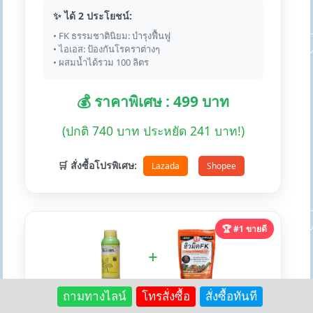
✨ ได้ 2 ประโยชน์:
• FK ธรรมชาตินิยม: บำรุงฟื้นฟู
• ไอเอส: ป้องกันโรคราต่างๆ
• ผสมน้ำได้รวม 100 ลิตร
💰 ราคาพิเศษ : 499 บาท
(ปกติ 740 บาท ประหยัด 241 บาท!)
🛒 สั่งซื้อโปรพิเศษ:
Lazada
Shopee
🏆 #1 ขายดี
+
ถามทางไลน์
โทรสั่งซื้อ
สั่งซื้อทันที
🌟 ไอเอส + ฮิวมิคFK - ยอดขายอันดับ 1