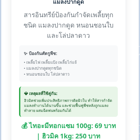
แมลงปากดูด
สารอินทรีย์ป้องกันกำจัดเพลี้ยทุก
ชนิด แมลงปากดูด หนอนชอนใบ
และโล่ปลาดาว
✨ ป้องกันศัตรูพืช:
• เพลี้ยไฟ เพลี้ยแป้ง เพลี้ยไก่แจ้
• แมลงปากดูดทุกชนิด
• หนอนชอนใบ โล่ปลาดาว
💎 เหตุผลที่ใช้คู่กัน:
ฮิวมิคช่วยเพิ่มประสิทธิภาพการติดผิวใบ ทำให้สารกำจัด
แมลงทำงานได้นานขึ้น และช่วยฟื้นฟูพืชหลังถูกแมลง
ทำลาย ผสมฉีดพ่นพร้อมกันได้
💰 ไทอะมีทอกแซม 100g: 69 บาท
| ฮิวมิค 1kg: 250 บาท