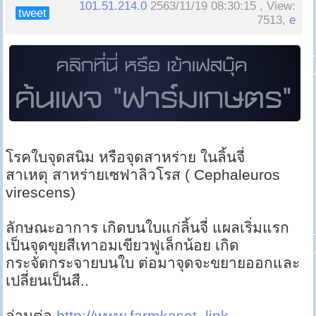
101.51.214.0
2563/11/19 08:30:15 , View:
tweet
7513,
e
โรคใบจุดสนิม หรือจุดสาหร่าย ในลิ้นจี่
สาเหตุ สาหร่ายเซฟาลิวโรส ( Cephaleuros
virescens)
ลักษณะอาการ เกิดบนใบแก่ลิ้นจี่ แผลเริ่มแรก
เป็นจุดขุยสีเทาอมเขียวฟูเล็กน้อย เกิด
กระจัดกระจายบนใบ ต่อมาจุดจะขยายออกและ
เปลี่ยนเป็นสี..
อ่านต่อ
http://www.farmkaset..link..