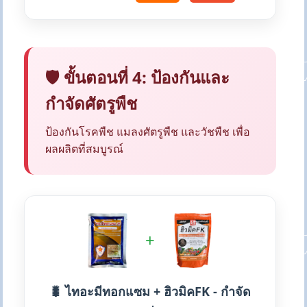
🛡️ ขั้นตอนที่ 4: ป้องกันและ
กำจัดศัตรูพืช
ป้องกันโรคพืช แมลงศัตรูพืช และวัชพืช เพื่อ
ผลผลิตที่สมบูรณ์
+
🐛 ไทอะมีทอกแซม + ฮิวมิคFK - กำจัด