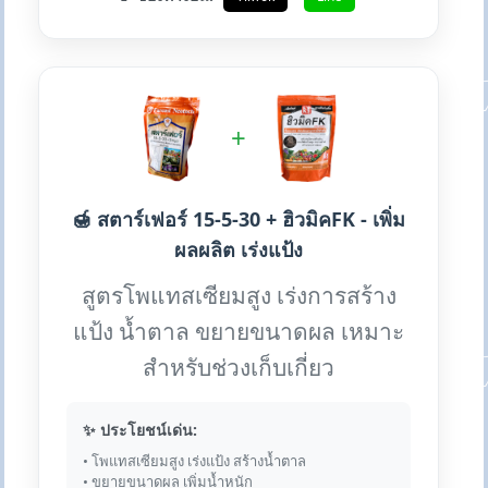
+
🍯 สตาร์เฟอร์ 15-5-30 + ฮิวมิคFK - เพิ่ม
ผลผลิต เร่งแป้ง
สูตรโพแทสเซียมสูง เร่งการสร้าง
แป้ง น้ำตาล ขยายขนาดผล เหมาะ
สำหรับช่วงเก็บเกี่ยว
✨ ประโยชน์เด่น:
• โพแทสเซียมสูง เร่งแป้ง สร้างน้ำตาล
• ขยายขนาดผล เพิ่มน้ำหนัก