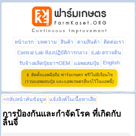
หน้าแรก
บทความ
สินค้า
ตามสินค้า
ติดต่อเรา
Central Lab ห้องปฏิบัติการกลาง
iLab ตรวจดิน
English
รับจ้างผลิตปุ๋ยยาฯOEM
แอพผสมปุ๋ย
📱 ติดตั้งแอพมือถือ ฟาร์มเกษตร ฟรี!ไม่มีเงื่อนไข
(รวมแอพผสมปุ๋ย และแอพเกษตรอื่นๆไว้ในแอพนี้)
<กลับหน้าค้นข้อมูล
แจ้งลิงค์ในเนื้อหาเสีย
การป้องกันและกำจัดโรค ที่เกิดกับ
ลิ้นจี่