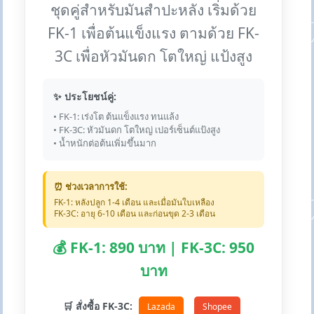
ชุดคู่สำหรับมันสำปะหลัง เริ่มด้วย
FK-1 เพื่อต้นแข็งแรง ตามด้วย FK-
3C เพื่อหัวมันดก โตใหญ่ แป้งสูง
✨ ประโยชน์คู่:
• FK-1: เร่งโต ต้นแข็งแรง ทนแล้ง
• FK-3C: หัวมันดก โตใหญ่ เปอร์เซ็นต์แป้งสูง
• น้ำหนักต่อต้นเพิ่มขึ้นมาก
⏰ ช่วงเวลาการใช้:
FK-1: หลังปลูก 1-4 เดือน และเมื่อมันใบเหลือง
FK-3C: อายุ 6-10 เดือน และก่อนขุด 2-3 เดือน
💰 FK-1: 890 บาท | FK-3C: 950
บาท
🛒 สั่งซื้อ FK-3C:
Lazada
Shopee