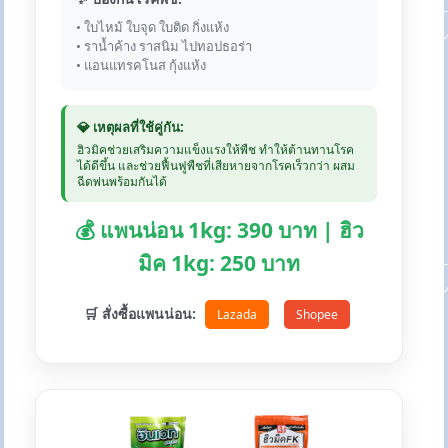
• ใบไหม้ ใบจุด ใบติด กิ่งแห้ง
• ราน้ำค้าง ราสนิม ไปทอปธอร่า
• แอนแทรคโนส กุ้งแห้ง
💎 เหตุผลที่ใช้คู่กัน:
ฮิวมิคช่วยเสริมความแข็งแรงให้พืช ทำให้ต้านทานโรค
ได้ดีขึ้น และช่วยฟื้นฟูพืชที่เสียหายจากโรคเร็วกว่า ผสม
ฉีดพ่นพร้อมกันได้
💰 แพนน่อน 1kg: 390 บาท | ฮิว
มิค 1kg: 250 บาท
🛒 สั่งซื้อแพนน่อน:
Lazada
Shopee