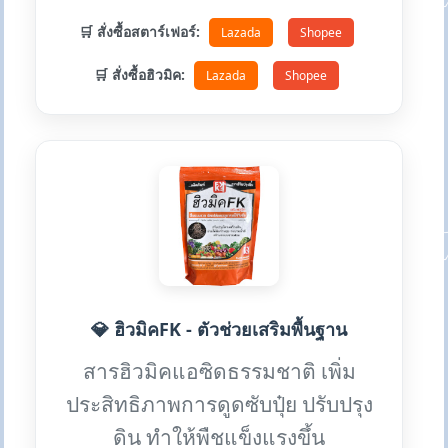
🛒 สั่งซื้อสตาร์เฟอร์:
Lazada
Shopee
🛒 สั่งซื้อฮิวมิค:
Lazada
Shopee
💎 ฮิวมิคFK - ตัวช่วยเสริมพื้นฐาน
สารฮิวมิคแอซิดธรรมชาติ เพิ่ม
ประสิทธิภาพการดูดซับปุ๋ย ปรับปรุง
ดิน ทำให้พืชแข็งแรงขึ้น