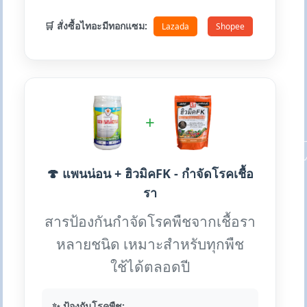
🛒 สั่งซื้อไทอะมีทอกแซม:
Lazada
Shopee
+
🍄 แพนน่อน + ฮิวมิคFK - กำจัดโรคเชื้อ
รา
สารป้องกันกำจัดโรคพืชจากเชื้อรา
หลายชนิด เหมาะสำหรับทุกพืช
ใช้ได้ตลอดปี
✨ ป้องกันโรคพืช: