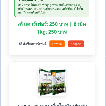
ฮิวมิคช่วยให้ฟอสฟอรัสถูกดูดซับง่ายขึ้น เร่งการเจริญ
เติบโตของราก และกระตุ้นการออกดอกได้ดีกว่าใช้เดี่ยว
ผสมฉีดพ่นพร้อมกันได้
💰 สตาร์เฟอร์: 250 บาท | ฮิวมิค
1kg: 250 บาท
🛒 สั่งซื้อสตาร์เฟอร์:
Lazada
Shopee