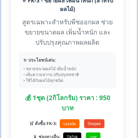
⭐ FK-3 - ขยายผล เพิ่มน้ำหนัก (สำหรับ
ผลไม้)
สูตรเฉพาะสำหรับพืชออกผล ช่วย
ขยายขนาดผล เพิ่มน้ำหนัก และ
ปรับปรุงคุณภาพผลผลิต
✨ ประโยชน์เด่น:
• ขยายขนาดผลไม้ เพิ่มน้ำหนัก
• เพิ่มความหวาน ปรับปรุงรสชาติ
• ใช้ได้กับผลไม้ทุกชนิด
💰 1ชุด (2กิโลกรัม) ราคา : 950
บาท
🛒 สั่งซื้อ FK-3:
Lazada
Shopee
📱 ช่องทางอื่น:
TikTok
Line