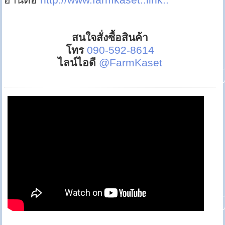
สนใจสั่งซื้อสินค้า
โทร
090-592-8614
ไลน์ไอดี
@FarmKaset