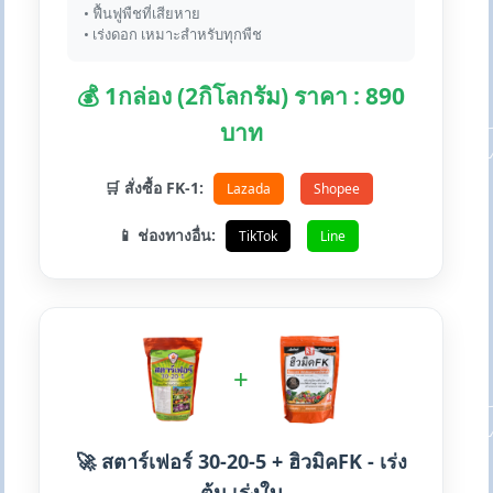
• ฟื้นฟูพืชที่เสียหาย
• เร่งดอก เหมาะสำหรับทุกพืช
💰 1กล่อง (2กิโลกรัม) ราคา : 890
บาท
🛒 สั่งซื้อ FK-1:
Lazada
Shopee
📱 ช่องทางอื่น:
TikTok
Line
+
🚀 สตาร์เฟอร์ 30-20-5 + ฮิวมิคFK - เร่ง
ต้น เร่งใบ