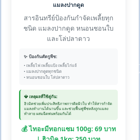
แมลงปากดูด
สารอินทรีย์ป้องกันกำจัดเพลี้ยทุก
ชนิด แมลงปากดูด หนอนชอนใบ
และโล่ปลาดาว
✨ ป้องกันศัตรูพืช:
• เพลี้ยไฟ เพลี้ยแป้ง เพลี้ยไก่แจ้
• แมลงปากดูดทุกชนิด
• หนอนชอนใบ โล่ปลาดาว
💎 เหตุผลที่ใช้คู่กัน:
ฮิวมิคช่วยเพิ่มประสิทธิภาพการติดผิวใบ ทำให้สารกำจัด
แมลงทำงานได้นานขึ้น และช่วยฟื้นฟูพืชหลังถูกแมลง
ทำลาย ผสมฉีดพ่นพร้อมกันได้
💰 ไทอะมีทอกแซม 100g: 69 บาท
| ฮิวมิค 1kg: 250 บาท