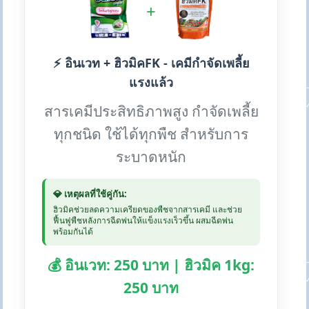
+
⚡ อินเวท + ฮิวมิคFK - เคมีกำจัดเพลี้ย
แรงแล้ว
สารเคมีประสิทธิภาพสูง กำจัดเพลี้ย
ทุกชนิด ใช้ได้ทุกพืช สำหรับการ
ระบาดหนัก
💎 เหตุผลที่ใช้คู่กัน:
ฮิวมิคช่วยลดความเครียดของพืชจากสารเคมี และช่วย
ฟื้นฟูพืชหลังการฉีดพ่นให้แข็งแรงเร็วขึ้น ผสมฉีดพ่น
พร้อมกันได้
💰 อินเวท: 250 บาท | ฮิวมิค 1kg:
250 บาท