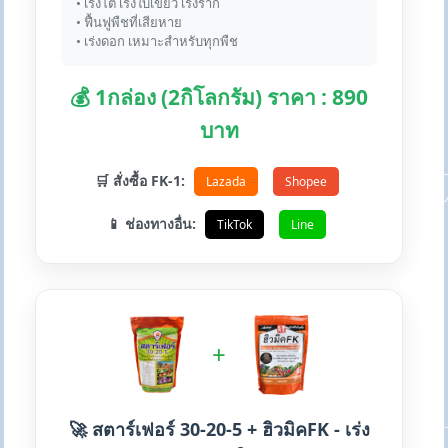
• เร่งโต เร่งใบเขียว เร่งราก
• ฟื้นฟูพืชที่เสียหาย
• เร่งดอก เหมาะสำหรับทุกพืช
💰 1กล่อง (2กิโลกรัม) ราคา : 890
บาท
🛒 สั่งซื้อ FK-1:
Lazada
Shopee
📱 ช่องทางอื่น:
TikTok
Line
+
🚀 สตาร์เฟอร์ 30-20-5 + ฮิวมิคFK - เร่ง