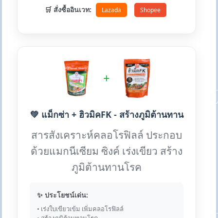
🛒 สั่งซื้ออินเวท:
Lazada
Shopee
+
💚 แม็กซ่า + ฮิวมิคFK - สร้างภูมิต้านทาน
สารสังเคราะห์คลอโรฟิลล์ ประกอบ
ด้วยแมกนีเซียม ซิงค์ เร่งเขียว สร้าง
ภูมิต้านทานโรค
✨ ประโยชน์เด่น:
• เร่งใบเขียวเข้ม เพิ่มคลอโรฟิลล์