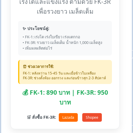
เร่งโตและแข็งแรง ตามด้วย FK-3R
เพื่อรวงยาว เมล็ดเต็ม
✨ ประโยชน์คู่:
• FK-1: เร่งโต เร่งใบเขียว เร่งแตกกอ
• FK-3R: รวงยาว เมล็ดเต็ม น้ำหนัก 1,000 เมล็ดสูง
• เพิ่มผลผลิตต่อไร่
⏰ ช่วงเวลาการใช้:
FK-1: หลังหว่าน 15-45 วัน และเมื่อข้าวใบเหลือง
FK-3R: ช่วงตั้งท้อง ออกรวง และก่อนข้าวสุก 2-3 สัปดาห์
💰 FK-1: 890 บาท | FK-3R: 950
บาท
🛒 สั่งซื้อ FK-3R:
Lazada
Shopee