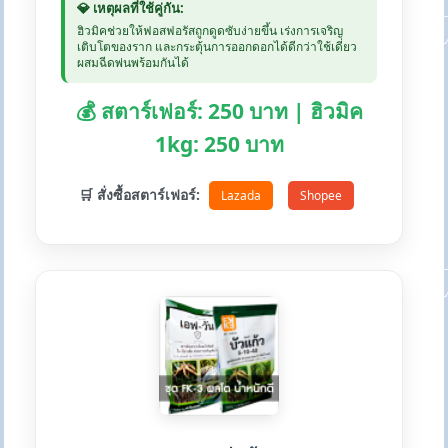
💎 เหตุผลที่ใช้คู่กัน:
ฮิวมิคช่วยให้ฟอสฟอรัสถูกดูดซับง่ายขึ้น เร่งการเจริญ
เติบโตของราก และกระตุ้นการออกดอกได้ดีกว่าใช้เดี่ยว
ผสมฉีดพ่นพร้อมกันได้
💰 สตาร์เฟอร์: 250 บาท | ฮิวมิค
1kg: 250 บาท
🛒 สั่งซื้อสตาร์เฟอร์:
Lazada
Shopee