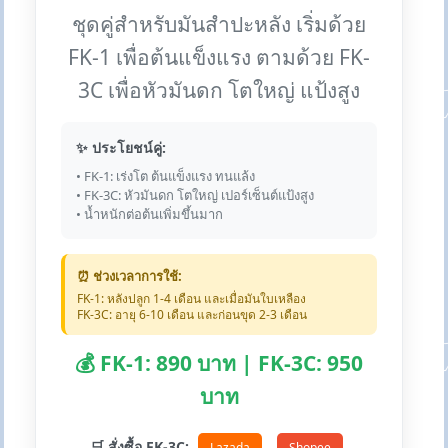
ชุดคู่สำหรับมันสำปะหลัง เริ่มด้วย
FK-1 เพื่อต้นแข็งแรง ตามด้วย FK-
3C เพื่อหัวมันดก โตใหญ่ แป้งสูง
✨ ประโยชน์คู่:
• FK-1: เร่งโต ต้นแข็งแรง ทนแล้ง
• FK-3C: หัวมันดก โตใหญ่ เปอร์เซ็นต์แป้งสูง
• น้ำหนักต่อต้นเพิ่มขึ้นมาก
⏰ ช่วงเวลาการใช้:
FK-1: หลังปลูก 1-4 เดือน และเมื่อมันใบเหลือง
FK-3C: อายุ 6-10 เดือน และก่อนขุด 2-3 เดือน
💰 FK-1: 890 บาท | FK-3C: 950
บาท
🛒 สั่งซื้อ FK-3C:
Lazada
Shopee