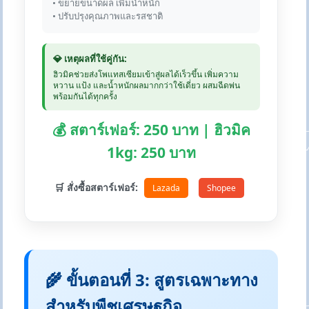
• ขยายขนาดผล เพิ่มน้ำหนัก
• ปรับปรุงคุณภาพและรสชาติ
💎 เหตุผลที่ใช้คู่กัน:
ฮิวมิคช่วยส่งโพแทสเซียมเข้าสู่ผลได้เร็วขึ้น เพิ่มความ
หวาน แป้ง และน้ำหนักผลมากกว่าใช้เดี่ยว ผสมฉีดพ่น
พร้อมกันได้ทุกครั้ง
💰 สตาร์เฟอร์: 250 บาท | ฮิวมิค
1kg: 250 บาท
🛒 สั่งซื้อสตาร์เฟอร์:
Lazada
Shopee
🌾 ขั้นตอนที่ 3: สูตรเฉพาะทาง
สำหรับพืชเศรษฐกิจ