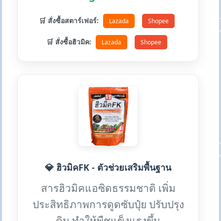
🛒 สั่งซื้อสตาร์เฟอร์:
Lazada
Shopee
🛒 สั่งซื้อฮิวมิค:
Lazada
Shopee
💎 ฮิวมิคFK - ตัวช่วยเสริมพื้นฐาน
สารฮิวมิคแอซิดธรรมชาติ เพิ่ม
ประสิทธิภาพการดูดซับปุ๋ย ปรับปรุง
ดิน ทำให้พืชแข็งแรงขึ้น