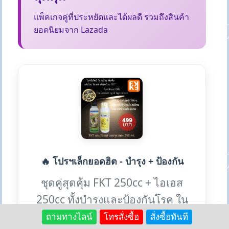
แพ็คเกจคู่ที่ประหยัดและได้ผลดี รวมถึงสินค้า
ยอดนิยมจาก Lazada
🔥 โปรฯเล็กยอดฮิต - บำรุง + ป้องกัน
ชุดคู่สุดคุ้ม FKT 250cc + ไอเอส
250cc ทั้งบำรุงและป้องกันโรค ใน
ราคาเดียว
ถามทางไลน์
โทรสั่งซื้อ
สั่งซื้อทันที