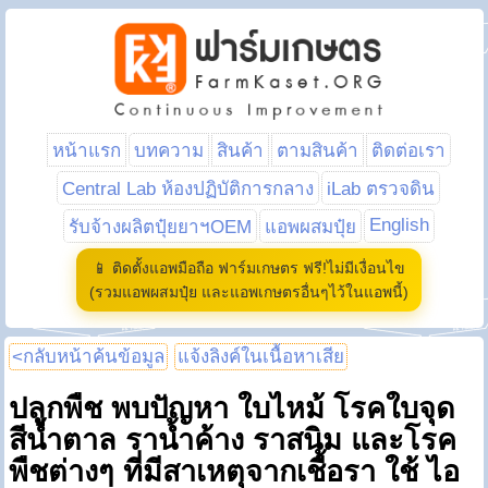
หน้าแรก
บทความ
สินค้า
ตามสินค้า
ติดต่อเรา
Central Lab ห้องปฏิบัติการกลาง
iLab ตรวจดิน
English
รับจ้างผลิตปุ๋ยยาฯOEM
แอพผสมปุ๋ย
📱 ติดตั้งแอพมือถือ ฟาร์มเกษตร ฟรี!ไม่มีเงื่อนไข
(รวมแอพผสมปุ๋ย และแอพเกษตรอื่นๆไว้ในแอพนี้)
<กลับหน้าค้นข้อมูล
แจ้งลิงค์ในเนื้อหาเสีย
ปลูกพืช พบปัญหา ใบไหม้ โรคใบจุด
สีน้ำตาล ราน้ำค้าง ราสนิม และโรค
พืชต่างๆ ที่มีสาเหตุจากเชื้อรา ใช้ ไอ