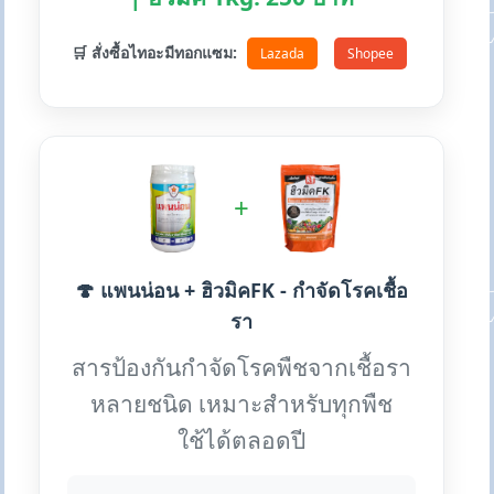
🛒 สั่งซื้อไทอะมีทอกแซม:
Lazada
Shopee
+
🍄 แพนน่อน + ฮิวมิคFK - กำจัดโรคเชื้อ
รา
สารป้องกันกำจัดโรคพืชจากเชื้อรา
หลายชนิด เหมาะสำหรับทุกพืช
ใช้ได้ตลอดปี