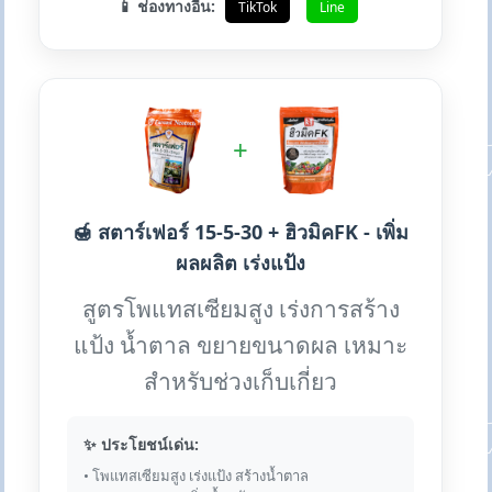
📱 ช่องทางอื่น:
TikTok
Line
+
🍯 สตาร์เฟอร์ 15-5-30 + ฮิวมิคFK - เพิ่ม
ผลผลิต เร่งแป้ง
สูตรโพแทสเซียมสูง เร่งการสร้าง
แป้ง น้ำตาล ขยายขนาดผล เหมาะ
สำหรับช่วงเก็บเกี่ยว
✨ ประโยชน์เด่น:
• โพแทสเซียมสูง เร่งแป้ง สร้างน้ำตาล