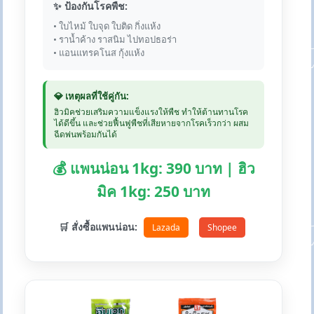
✨ ป้องกันโรคพืช:
• ใบไหม้ ใบจุด ใบติด กิ่งแห้ง
• ราน้ำค้าง ราสนิม ไปทอปธอร่า
• แอนแทรคโนส กุ้งแห้ง
💎 เหตุผลที่ใช้คู่กัน:
ฮิวมิคช่วยเสริมความแข็งแรงให้พืช ทำให้ต้านทานโรค
ได้ดีขึ้น และช่วยฟื้นฟูพืชที่เสียหายจากโรคเร็วกว่า ผสม
ฉีดพ่นพร้อมกันได้
💰 แพนน่อน 1kg: 390 บาท | ฮิว
มิค 1kg: 250 บาท
🛒 สั่งซื้อแพนน่อน:
Lazada
Shopee