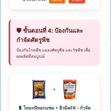
🛡️ ขั้นตอนที่ 4: ป้องกันและ
กำจัดศัตรูพืช
ป้องกันโรคพืช แมลงศัตรูพืช และวัชพืช เพื่อ
ผลผลิตที่สมบูรณ์
+
🐛 ไทอะมีทอกแซม + ฮิวมิคFK - กำจัด