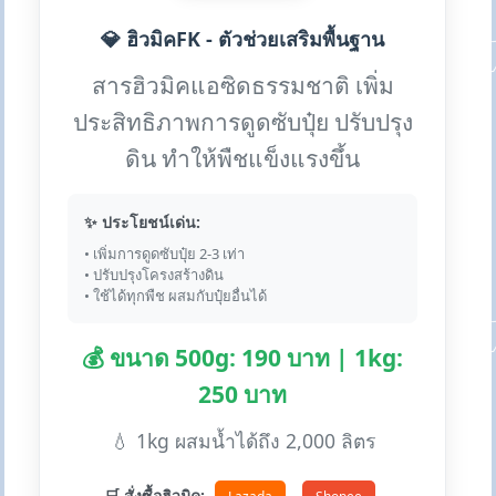
💎 ฮิวมิคFK - ตัวช่วยเสริมพื้นฐาน
สารฮิวมิคแอซิดธรรมชาติ เพิ่ม
ประสิทธิภาพการดูดซับปุ๋ย ปรับปรุง
ดิน ทำให้พืชแข็งแรงขึ้น
✨ ประโยชน์เด่น:
• เพิ่มการดูดซับปุ๋ย 2-3 เท่า
• ปรับปรุงโครงสร้างดิน
• ใช้ได้ทุกพืช ผสมกับปุ๋ยอื่นได้
💰 ขนาด 500g: 190 บาท | 1kg:
250 บาท
💧 1kg ผสมน้ำได้ถึง 2,000 ลิตร
🛒 สั่งซื้อฮิวมิค: