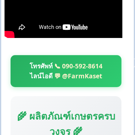
โทรศัพท์
📞 090-592-8614
ไลน์ไอดี
💬 @FarmKaset
🌾 ผลิตภัณฑ์เกษตรครบ
วงจร 🌾