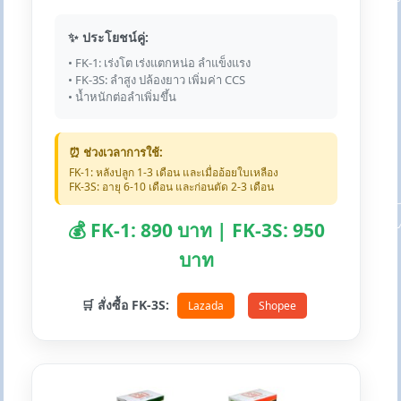
✨ ประโยชน์คู่:
• FK-1: เร่งโต เร่งแตกหน่อ ลำแข็งแรง
• FK-3S: ลำสูง ปล้องยาว เพิ่มค่า CCS
• น้ำหนักต่อลำเพิ่มขึ้น
⏰ ช่วงเวลาการใช้:
FK-1: หลังปลูก 1-3 เดือน และเมื่ออ้อยใบเหลือง
FK-3S: อายุ 6-10 เดือน และก่อนตัด 2-3 เดือน
💰 FK-1: 890 บาท | FK-3S: 950
บาท
🛒 สั่งซื้อ FK-3S:
Lazada
Shopee