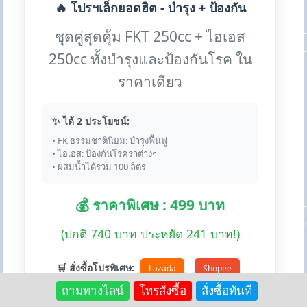
🔥 โปรฯเล็กยอดฮิต - บำรุง + ป้องกัน
ชุดคู่สุดคุ้ม FKT 250cc + ไอเอส
250cc ทั้งบำรุงและป้องกันโรค ใน
ราคาเดียว
✨ ได้ 2 ประโยชน์:
• FK ธรรมชาตินิยม: บำรุงฟื้นฟู
• ไอเอส: ป้องกันโรคราต่างๆ
• ผสมน้ำได้รวม 100 ลิตร
💰 ราคาพิเศษ : 499 บาท
(ปกติ 740 บาท ประหยัด 241 บาท!)
🛒 สั่งซื้อโปรพิเศษ:
Lazada
Shopee
ถามทางไลน์
โทรสั่งซื้อ
สั่งซื้อทันที