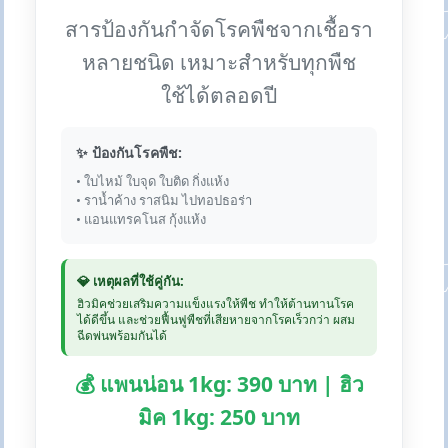
สารป้องกันกำจัดโรคพืชจากเชื้อรา
หลายชนิด เหมาะสำหรับทุกพืช
ใช้ได้ตลอดปี
✨ ป้องกันโรคพืช:
• ใบไหม้ ใบจุด ใบติด กิ่งแห้ง
• ราน้ำค้าง ราสนิม ไปทอปธอร่า
• แอนแทรคโนส กุ้งแห้ง
💎 เหตุผลที่ใช้คู่กัน:
ฮิวมิคช่วยเสริมความแข็งแรงให้พืช ทำให้ต้านทานโรค
ได้ดีขึ้น และช่วยฟื้นฟูพืชที่เสียหายจากโรคเร็วกว่า ผสม
ฉีดพ่นพร้อมกันได้
💰 แพนน่อน 1kg: 390 บาท | ฮิว
มิค 1kg: 250 บาท