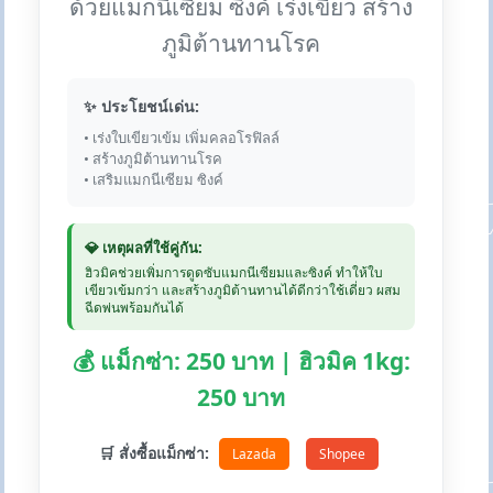
ด้วยแมกนีเซียม ซิงค์ เร่งเขียว สร้าง
ภูมิต้านทานโรค
✨ ประโยชน์เด่น:
• เร่งใบเขียวเข้ม เพิ่มคลอโรฟิลล์
• สร้างภูมิต้านทานโรค
• เสริมแมกนีเซียม ซิงค์
💎 เหตุผลที่ใช้คู่กัน:
ฮิวมิคช่วยเพิ่มการดูดซับแมกนีเซียมและซิงค์ ทำให้ใบ
เขียวเข้มกว่า และสร้างภูมิต้านทานได้ดีกว่าใช้เดี่ยว ผสม
ฉีดพ่นพร้อมกันได้
💰 แม็กซ่า: 250 บาท | ฮิวมิค 1kg:
250 บาท
🛒 สั่งซื้อแม็กซ่า:
Lazada
Shopee