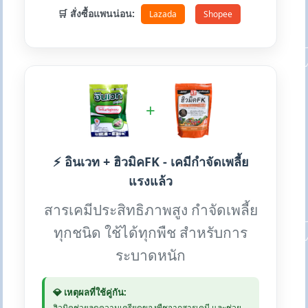
🛒 สั่งซื้อแพนน่อน:
Lazada
Shopee
+
⚡ อินเวท + ฮิวมิคFK - เคมีกำจัดเพลี้ย
แรงแล้ว
สารเคมีประสิทธิภาพสูง กำจัดเพลี้ย
ทุกชนิด ใช้ได้ทุกพืช สำหรับการ
ระบาดหนัก
💎 เหตุผลที่ใช้คู่กัน:
ฮิวมิคช่วยลดความเครียดของพืชจากสารเคมี และช่วย