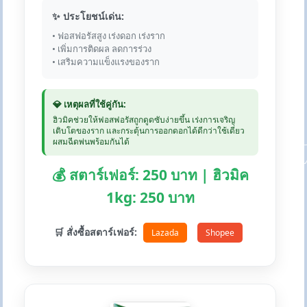
✨ ประโยชน์เด่น:
• ฟอสฟอรัสสูง เร่งดอก เร่งราก
• เพิ่มการติดผล ลดการร่วง
• เสริมความแข็งแรงของราก
💎 เหตุผลที่ใช้คู่กัน:
ฮิวมิคช่วยให้ฟอสฟอรัสถูกดูดซับง่ายขึ้น เร่งการเจริญ
เติบโตของราก และกระตุ้นการออกดอกได้ดีกว่าใช้เดี่ยว
ผสมฉีดพ่นพร้อมกันได้
💰 สตาร์เฟอร์: 250 บาท | ฮิวมิค
1kg: 250 บาท
🛒 สั่งซื้อสตาร์เฟอร์:
Lazada
Shopee