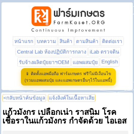
หน้าแรก
บทความ
สินค้า
ตามสินค้า
ติดต่อเรา
Central Lab ห้องปฏิบัติการกลาง
iLab ตรวจดิน
English
รับจ้างผลิตปุ๋ยยาฯOEM
แอพผสมปุ๋ย
📱 ติดตั้งแอพมือถือ ฟาร์มเกษตร ฟรี!ไม่มีเงื่อนไข
(รวมแอพผสมปุ๋ย และแอพเกษตรอื่นๆไว้ในแอพนี้)
<กลับหน้าค้นข้อมูล
แจ้งลิงค์ในเนื้อหาเสีย
แก้วมังกร เปลือกเน่า ราสนิม โรค
เชื้อราในแก้วมังกร กำจัดด้วย ไอเอส