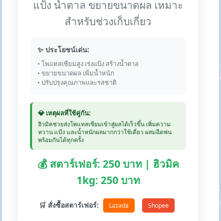
แป้ง น้ำตาล ขยายขนาดผล เหมาะ
สำหรับช่วงเก็บเกี่ยว
✨ ประโยชน์เด่น:
• โพแทสเซียมสูง เร่งแป้ง สร้างน้ำตาล
• ขยายขนาดผล เพิ่มน้ำหนัก
• ปรับปรุงคุณภาพและรสชาติ
💎 เหตุผลที่ใช้คู่กัน:
ฮิวมิคช่วยส่งโพแทสเซียมเข้าสู่ผลได้เร็วขึ้น เพิ่มความ
หวาน แป้ง และน้ำหนักผลมากกว่าใช้เดี่ยว ผสมฉีดพ่น
พร้อมกันได้ทุกครั้ง
💰 สตาร์เฟอร์: 250 บาท | ฮิวมิค
1kg: 250 บาท
🛒 สั่งซื้อสตาร์เฟอร์:
Lazada
Shopee