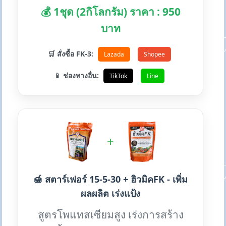
💰 1ชุด (2กิโลกรัม) ราคา : 950
บาท
🛒 สั่งซื้อ FK-3:
Lazada
Shopee
📱 ช่องทางอื่น:
TikTok
Line
+
🍯 สตาร์เฟอร์ 15-5-30 + ฮิวมิคFK - เพิ่ม
ผลผลิต เร่งแป้ง
สูตรโพแทสเซียมสูง เร่งการสร้าง