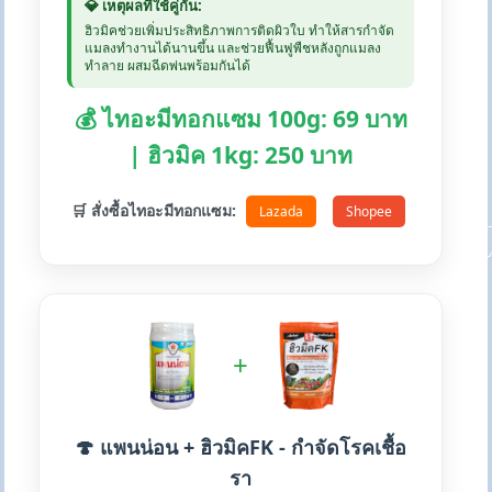
💎 เหตุผลที่ใช้คู่กัน:
ฮิวมิคช่วยเพิ่มประสิทธิภาพการติดผิวใบ ทำให้สารกำจัด
แมลงทำงานได้นานขึ้น และช่วยฟื้นฟูพืชหลังถูกแมลง
ทำลาย ผสมฉีดพ่นพร้อมกันได้
💰 ไทอะมีทอกแซม 100g: 69 บาท
| ฮิวมิค 1kg: 250 บาท
🛒 สั่งซื้อไทอะมีทอกแซม:
Lazada
Shopee
+
🍄 แพนน่อน + ฮิวมิคFK - กำจัดโรคเชื้อ
รา