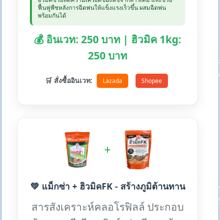
ฟื้นฟูพืชหลังการฉีดพ่นให้แข็งแรงเร็วขึ้น ผสมฉีดพ่น
พร้อมกันได้
💰 อินเวท: 250 บาท | ฮิวมิค 1kg:
250 บาท
🛒 สั่งซื้ออินเวท:
Lazada
Shopee
+
💚 แม็กซ่า + ฮิวมิคFK - สร้างภูมิต้านทาน
สารสังเคราะห์คลอโรฟิลล์ ประกอบ