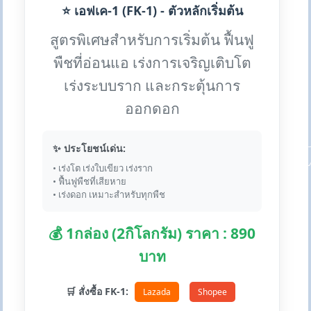
⭐ เอฟเค-1 (FK-1) - ตัวหลักเริ่มต้น
สูตรพิเศษสำหรับการเริ่มต้น ฟื้นฟู
พืชที่อ่อนแอ เร่งการเจริญเติบโต
เร่งระบบราก และกระตุ้นการ
ออกดอก
✨ ประโยชน์เด่น:
• เร่งโต เร่งใบเขียว เร่งราก
• ฟื้นฟูพืชที่เสียหาย
• เร่งดอก เหมาะสำหรับทุกพืช
💰 1กล่อง (2กิโลกรัม) ราคา : 890
บาท
🛒 สั่งซื้อ FK-1:
Lazada
Shopee