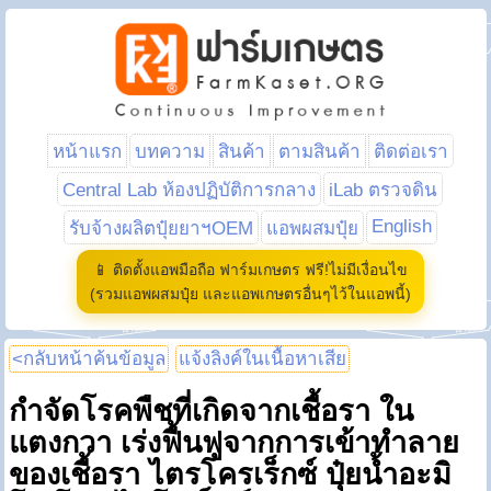
หน้าแรก
บทความ
สินค้า
ตามสินค้า
ติดต่อเรา
Central Lab ห้องปฏิบัติการกลาง
iLab ตรวจดิน
English
รับจ้างผลิตปุ๋ยยาฯOEM
แอพผสมปุ๋ย
📱 ติดตั้งแอพมือถือ ฟาร์มเกษตร ฟรี!ไม่มีเงื่อนไข
(รวมแอพผสมปุ๋ย และแอพเกษตรอื่นๆไว้ในแอพนี้)
<กลับหน้าค้นข้อมูล
แจ้งลิงค์ในเนื้อหาเสีย
กำจัดโรคพืชที่เกิดจากเชื้อรา ใน
แตงกวา เร่งฟื้นฟูจากการเข้าทำลาย
ของเชื้อรา ไตรโครเร็กซ์ ปุ๋ยน้ำอะมิ