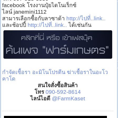
facebook โรงงานปุ๋ยไดโนเร็กซ์
ไลน์ janemini1112
สามารเลือกซื้อกับลาซาด้า
http://ไปที่..link..
และช้อปปี้
http://ไปที่..link..
ได้เช่นกัน
กำจัดเชื้อรา
อะมิโนโปรตีน
ฆ่าเชื้อราในอะโว
คาโด
สนใจสั่งซื้อสินค้า
โทร
090-592-8614
ไลน์ไอดี
@FarmKaset