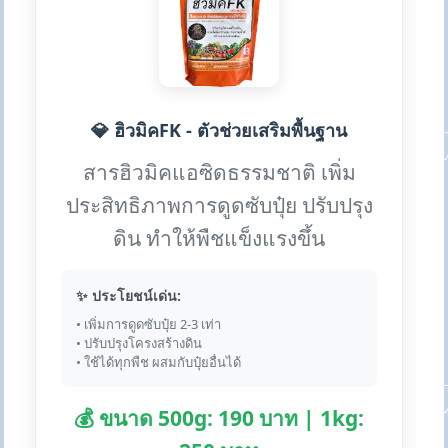
💎 ฮิวมิคFK - ตัวช่วยเสริมพื้นฐาน
สารฮิวมิคแอซิดธรรมชาติ เพิ่ม
ประสิทธิภาพการดูดซับปุ๋ย ปรับปรุง
ดิน ทำให้พืชแข็งแรงขึ้น
✨ ประโยชน์เด่น:
• เพิ่มการดูดซับปุ๋ย 2-3 เท่า
• ปรับปรุงโครงสร้างดิน
• ใช้ได้ทุกพืช ผสมกับปุ๋ยอื่นได้
💰 ขนาด 500g: 190 บาท | 1kg: