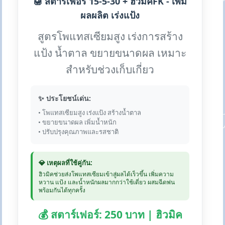
🍯 สตาร์เฟอร์ 15-5-30 + ฮิวมิคFK - เพิ่ม
ผลผลิต เร่งแป้ง
สูตรโพแทสเซียมสูง เร่งการสร้าง
แป้ง น้ำตาล ขยายขนาดผล เหมาะ
สำหรับช่วงเก็บเกี่ยว
✨ ประโยชน์เด่น:
• โพแทสเซียมสูง เร่งแป้ง สร้างน้ำตาล
• ขยายขนาดผล เพิ่มน้ำหนัก
• ปรับปรุงคุณภาพและรสชาติ
💎 เหตุผลที่ใช้คู่กัน:
ฮิวมิคช่วยส่งโพแทสเซียมเข้าสู่ผลได้เร็วขึ้น เพิ่มความ
หวาน แป้ง และน้ำหนักผลมากกว่าใช้เดี่ยว ผสมฉีดพ่น
พร้อมกันได้ทุกครั้ง
💰 สตาร์เฟอร์: 250 บาท | ฮิวมิค