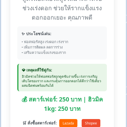
ช่วงเร่งดอก ช่วยให้รากแข็งแรง
ดอกออกเยอะ คุณภาพดี
✨ ประโยชน์เด่น:
• ฟอสฟอรัสสูง เร่งดอก เร่งราก
• เพิ่มการติดผล ลดการร่วง
• เสริมความแข็งแรงของราก
💎 เหตุผลที่ใช้คู่กัน:
ฮิวมิคช่วยให้ฟอสฟอรัสถูกดูดซับง่ายขึ้น เร่งการเจริญ
เติบโตของราก และกระตุ้นการออกดอกได้ดีกว่าใช้เดี่ยว
ผสมฉีดพ่นพร้อมกันได้
💰 สตาร์เฟอร์: 250 บาท | ฮิวมิค
1kg: 250 บาท
🛒 สั่งซื้อสตาร์เฟอร์:
Lazada
Shopee