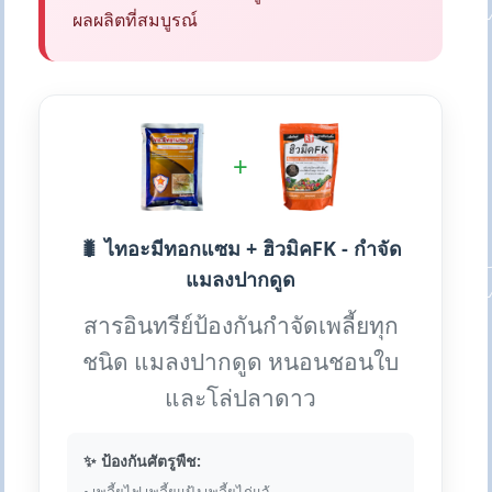
ผลผลิตที่สมบูรณ์
+
🐛 ไทอะมีทอกแซม + ฮิวมิคFK - กำจัด
แมลงปากดูด
สารอินทรีย์ป้องกันกำจัดเพลี้ยทุก
ชนิด แมลงปากดูด หนอนชอนใบ
และโล่ปลาดาว
✨ ป้องกันศัตรูพืช: