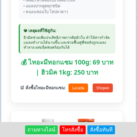
• เพลี้ยไฟ เพลี้ยแป้ง เพลี้ยไก่แจ้
• แมลงปากดูดทุกชนิด
• หนอนชอนใบ โล่ปลาดาว
💎 เหตุผลที่ใช้คู่กัน:
ฮิวมิคช่วยเพิ่มประสิทธิภาพการติดผิวใบ ทำให้สารกำจัด
แมลงทำงานได้นานขึ้น และช่วยฟื้นฟูพืชหลังถูกแมลง
ทำลาย ผสมฉีดพ่นพร้อมกันได้
💰 ไทอะมีทอกแซม 100g: 69 บาท
| ฮิวมิค 1kg: 250 บาท
🛒 สั่งซื้อไทอะมีทอกแซม:
Lazada
Shopee
+
ถามทางไลน์
โทรสั่งซื้อ
สั่งซื้อทันที