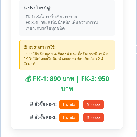
✨ ประโยชน์คู่:
• FK-1: เร่งโต เร่งใบเขียว เร่งราก
• FK-3: ขยายผล เพิ่มน้ำหนัก เพิ่มความหวาน
• เหมาะกับผลไม้ทุกชนิด
⏰ ช่วงเวลาการใช้:
FK-1: ใช้หลังปลูก 1-4 สัปดาห์ และเมื่อต้องการฟื้นฟูพืช
FK-3: ใช้เมื่อผลเริ่มติด ช่วงผลอ่อน ก่อนเก็บเกี่ยว 2-4
สัปดาห์
💰 FK-1: 890 บาท | FK-3: 950
บาท
🛒 สั่งซื้อ FK-1:
Lazada
Shopee
🛒 สั่งซื้อ FK-3:
Lazada
Shopee