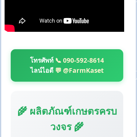
โทรศัพท์
📞 090-592-8614
ไลน์ไอดี
💬 @FarmKaset
🌾 ผลิตภัณฑ์เกษตรครบ
วงจร 🌾