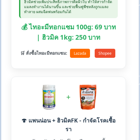
ฮิวมิคช่วยเพิ่มประสิทธิภาพการติดผิวใบ ทำให้สารกำจัด
แมลงทำงานได้นานขึ้น และช่วยฟื้นฟูพืชหลังถูกแมลง
ทำลาย ผสมฉีดพ่นพร้อมกันได้
💰 ไทอะมีทอกแซม 100g: 69 บาท
| ฮิวมิค 1kg: 250 บาท
🛒 สั่งซื้อไทอะมีทอกแซม:
Lazada
Shopee
+
🍄 แพนน่อน + ฮิวมิคFK - กำจัดโรคเชื้อ
รา