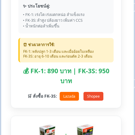
✨ ประโยชน์คู่:
• FK-1: เร่งโต เร่งแตกหน่อ ลำแข็งแรง
• FK-3S: ลำสูง ปล้องยาว เพิ่มค่า CCS
• น้ำหนักต่อลำเพิ่มขึ้น
⏰ ช่วงเวลาการใช้:
FK-1: หลังปลูก 1-3 เดือน และเมื่ออ้อยใบเหลือง
FK-3S: อายุ 6-10 เดือน และก่อนตัด 2-3 เดือน
💰 FK-1: 890 บาท | FK-3S: 950
บาท
🛒 สั่งซื้อ FK-3S:
Lazada
Shopee