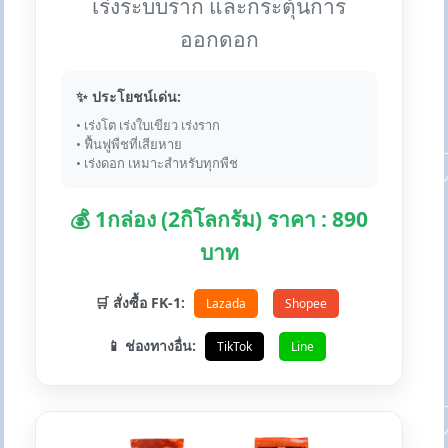
เร่งระบบราก และกระตุ้นการ
ออกดอก
✨ ประโยชน์เด่น:
• เร่งโต เร่งใบเขียว เร่งราก
• ฟื้นฟูพืชที่เสียหาย
• เร่งดอก เหมาะสำหรับทุกพืช
💰 1กล่อง (2กิโลกรัม) ราคา : 890
บาท
🛒 สั่งซื้อ FK-1:
Lazada
Shopee
📱 ช่องทางอื่น:
TikTok
Line