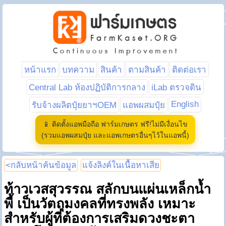
หน้าแรก
บทความ
สินค้า
ตามสินค้า
ติดต่อเรา
Central Lab ห้องปฏิบัติการกลาง
iLab ตรวจดิน
English
รับจ้างผลิตปุ๋ยยาฯOEM
แอพผสมปุ๋ย
📱 ติดตั้งแอพมือถือ ฟาร์มเกษตร ฟรี!ไม่มีเงื่อนไข
(รวมแอพผสมปุ๋ย และแอพเกษตรอื่นๆไว้ในแอพนี้)
<กลับหน้าค้นข้อมูล
แจ้งลิงค์ในเนื้อหาเสีย
ท้าวเวสสุวรรณ สลักบนแผ่นเหล็กน้ำ
พี้ เป็นวัตถุมงคลที่ทรงพลัง เหมาะ
สำหรับผู้ที่ต้องการเสริมดวงชะตา