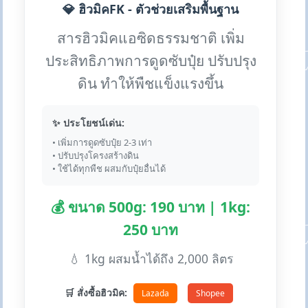
💎 ฮิวมิคFK - ตัวช่วยเสริมพื้นฐาน
สารฮิวมิคแอซิดธรรมชาติ เพิ่ม
ประสิทธิภาพการดูดซับปุ๋ย ปรับปรุง
ดิน ทำให้พืชแข็งแรงขึ้น
✨ ประโยชน์เด่น:
• เพิ่มการดูดซับปุ๋ย 2-3 เท่า
• ปรับปรุงโครงสร้างดิน
• ใช้ได้ทุกพืช ผสมกับปุ๋ยอื่นได้
💰 ขนาด 500g: 190 บาท | 1kg:
250 บาท
💧 1kg ผสมน้ำได้ถึง 2,000 ลิตร
🛒 สั่งซื้อฮิวมิค:
Lazada
Shopee