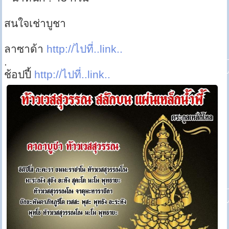
สนใจเช่าบูชา
ลาซาด้า
http://ไปที่..link..
.
ช้อปปี้
http://ไปที่..link..