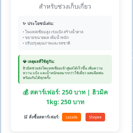
สำหรับช่วงเก็บเกี่ยว
✨ ประโยชน์เด่น:
• โพแทสเซียมสูง เร่งแป้ง สร้างน้ำตาล
• ขยายขนาดผล เพิ่มน้ำหนัก
• ปรับปรุงคุณภาพและรสชาติ
💎 เหตุผลที่ใช้คู่กัน:
ฮิวมิคช่วยส่งโพแทสเซียมเข้าสู่ผลได้เร็วขึ้น เพิ่มความ
หวาน แป้ง และน้ำหนักผลมากกว่าใช้เดี่ยว ผสมฉีดพ่น
พร้อมกันได้ทุกครั้ง
💰 สตาร์เฟอร์: 250 บาท | ฮิวมิค
1kg: 250 บาท
🛒 สั่งซื้อสตาร์เฟอร์:
Lazada
Shopee