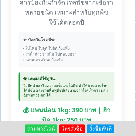
สารป้องกันกำจัดโรคพืชจากเชื้อรา
หลายชนิด เหมาะสำหรับทุกพืช
ใช้ได้ตลอดปี
✨ ป้องกันโรคพืช:
• ใบไหม้ ใบจุด ใบติด กิ่งแห้ง
• ราน้ำค้าง ราสนิม ไปทอปธอร่า
• แอนแทรคโนส กุ้งแห้ง
💎 เหตุผลที่ใช้คู่กัน:
ฮิวมิคช่วยเสริมความแข็งแรงให้พืช ทำให้ต้านทานโรค
ได้ดีขึ้น และช่วยฟื้นฟูพืชที่เสียหายจากโรคเร็วกว่า ผสม
ฉีดพ่นพร้อมกันได้
💰 แพนน่อน 1kg: 390 บาท | ฮิว
มิค 1kg: 250 บาท
ถามทางไลน์
โทรสั่งซื้อ
สั่งซื้อทันที
🛒 สั่งซื้อแพนน่อน:
Lazada
Shopee