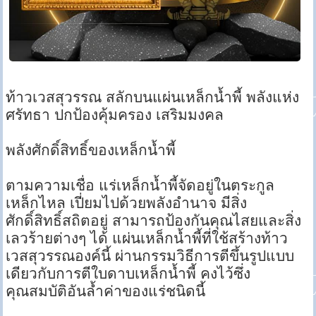
ท้าวเวสสุวรรณ สลักบนแผ่นเหล็กน้ำพี้ พลังแห่ง
ศรัทธา ปกป้องคุ้มครอง เสริมมงคล
พลังศักดิ์สิทธิ์ของเหล็กน้ำพี้
ตามความเชื่อ แร่เหล็กน้ำพี้จัดอยู่ในตระกูล
เหล็กไหล เปี่ยมไปด้วยพลังอำนาจ มีสิ่ง
ศักดิ์สิทธิ์สถิตอยู่ สามารถป้องกันคุณไสยและสิ่ง
เลวร้ายต่างๆ ได้ แผ่นเหล็กน้ำพี้ที่ใช้สร้างท้าว
เวสสุวรรณองค์นี้ ผ่านกรรมวิธีการตีขึ้นรูปแบบ
เดียวกับการตีใบดาบเหล็กน้ำพี้ คงไว้ซึ่ง
คุณสมบัติอันล้ำค่าของแร่ชนิดนี้