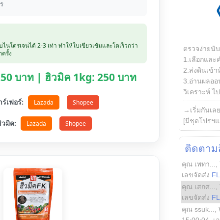
าร
ับไนโตรเจนได้ 2-3 เท่า ทำให้ใบเขียวเข้มและโตเร็วกว่า
ตรวจง่ายนั
ครั้ง
1.เลือกและ
2.ส่งดินเข้า
 250 บาท | ฮิวมิค 1kg: 250 บาท
3.อ่านผลออน
วิเคราะห์ ไปต
ตาร์เฟอร์:
Lazada
Shopee
→เริ่มกันเล
[มีชุดโปรฯแ
อฮิวมิค:
Lazada
Shopee
ติดตามสิ
คุณ เพทา...
,
เลขจัดส่ง
F
คุณ เสกศ...
,
เลขจัดส่ง
F
คุณ ssuk...
,
15:00:04
, เ