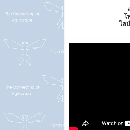
ส
โ
ไลน