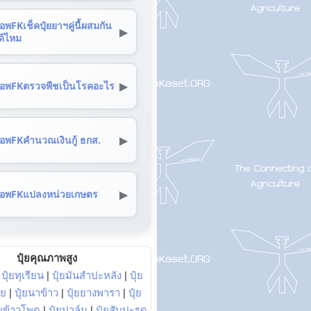
อพFKเช็คปุ๋ยยาฯคู่นี้ผสมกัน
▶
ด้ไหม
▶
อพFKตรวจพืชเป็นโรคอะไร
▶
อพFKคำนวณเงินกู้ ธกส.
▶
อพFKแปลงหน่วยเกษตร
ปุ๋ยคุณภาพสูง
|
ปุ๋ยทุเรียน
|
ปุ๋ยมันสำปะหลัง
|
ปุ๋ย
อย
|
ปุ๋ยนาข้าว
|
ปุ๋ยยางพารา
|
ปุ๋ย
๋ยข้าวโพด
|
ปุ๋ยปาล์ม
|
ปุ๋ยสับปะรด