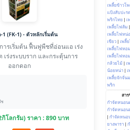
เพลี้ยข้าวโ
แป้งสับปะร
พริกไทย
|
เ
เพลี้ยไฟส้ม
1 (FK-1) - ตัวหลักเริ่มต้น
เพลี้ยไฟหน่อ
เขียว
|
เพลี้
รเริ่มต้น ฟื้นฟูพืชที่อ่อนแอ เร่ง
เพลี้ยไฟหอม
ต เร่งระบบราก และกระตุ้นการ
เพลี้ยไฟหอ
กล้วยไม้
|
เพ
ออกดอก
น้อยหน่า
|
เ
เพลี้ยจักจั่น
พริก
สารช
ืช
กำจัดหนอนศ
กำจัดหนอนม
(2กิโลกรัม) ราคา : 890 บาท
|
กำจัดหนอ
ยางพารา
|
ก