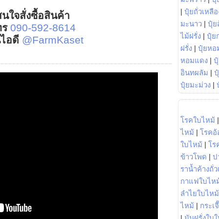
|
ปุ๋ยถั่วเหลือ
นใจสั่งซื้อสินค้า
มะนาว
|
ปุ๋ย
ทร
090-592-8614
ไม้ฝรั่ง
|
ปุ๋ย
์ไอดี
@FarmKaset
ฝรั่ง
|
ปุ๋ยหอ
หอมแดง
|
ป
อินทผลัม
|
ป
ปุ๋ยมะม่วง
|
โรคใบไหม้
ไหม้
|
โรคอ้
ใบไหม้
|
โร
ข้าวโพด
|
ป
ราน้ำค้างถั่
กาแฟใบไหม
ลำไยใบไหม้
ไหม้
|
กระเจ
|
มันฝรั่งใบใ