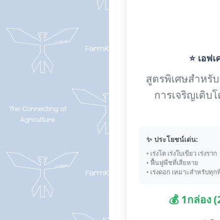
⭐ เอฟเค-
สูตรพิเศษสำหรับกา
การเจริญเติบโ
✨ ประโยชน์เด่น:
• เร่งโต เร่งใบเขียว เร่งราก
• ฟื้นฟูพืชที่เสียหาย
• เร่งดอก เหมาะสำหรับทุกพ
💰 1กล่อง 