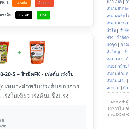
ข้าวโพด
|
ก
อ FK-1:
Lazada
Shopee
หนอนสับปะ
ทางอื่น:
TikTok
Line
หนอนพริกไ
หนอนมะนา
ลำไย
|
กำจัด
ฝรั่ง
|
กำจัด
มังคุด
|
กำจั
+
หัวใหญ่
|
กำ
หอมแดง
|
ก
หนอนกล้วยไ
0-20-5 + ฮิวมิคFK - เร่งต้น เร่งใบ
หนอนน้อยห
หนอนเงาะ
|
ูง เหมาะสำหรับช่วงต้นของการ
มะขาม
|
กำ
 เร่งใบเขียว เร่งต้นแข็งแรง
iLab.work ผู
อาหารใน ดิน
ฐาน ISO/IE
ข้ม
งแรก