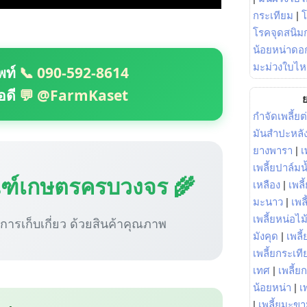
กระเทียม
|
โรคจุดสนิมก
น้อยหน่าดอก
มะม่วงใบไห
พท์
📞 090-592-8614
อดี
💬 @FarmKaset
ย
กำจัดเพลี้ยต
มันสำปะหลั
ยางพารา
|
เ
เพลี้ยปาล์มน
ณฑ์เกษตรครบวงจร 🌾
เหลือง
|
เพลี
มะนาว
|
เพล
เพลี้ยหน่อไม้
ู่การเก็บเกี่ยว ด้วยสินค้าคุณภาพ
มังคุด
|
เพลี้
เพลี้ยกระเที
เทศ
|
เพลี้ย
น้อยหน่า
|
เ
|
เพลี้ยมะข