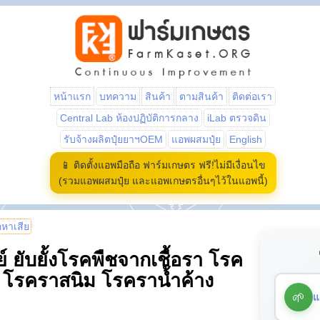
หน้าแรก
บทความ
สินค้า
ตามสินค้า
ติดต่อเรา
Central Lab ห้องปฏิบัติการกลาง
iLab ตรวจดิน
รับจ้างผลิตปุ๋ยยาฯOEM
แอพผสมปุ๋ย
English
📱 ติดตั้งแอพมือถือ ฟาร์มเกษตร ฟรี!ไม่มีเงื่อนไข
(รวมแอพผสมปุ๋ย และแอพเกษตรอื่นๆไว้ในแอพนี้)
้อหาเสีย
์ ยับยั้งโรคพืชจากเชื้อรา โรค
 โรคราสนิม โรคราน้ำค้าง
🌱
แ