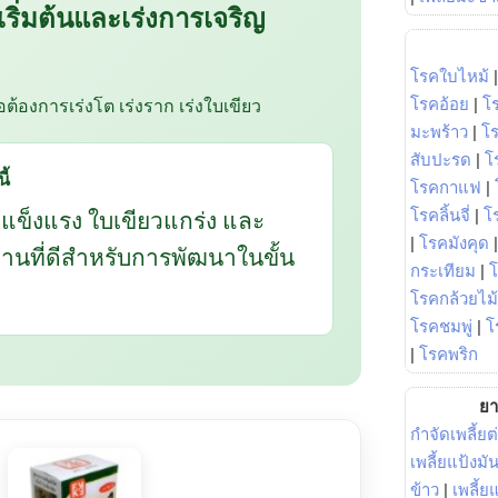
 เริ่มต้นและเร่งการเจริญ
โรคใบไหม้
ือต้องการเร่งโต เร่งราก เร่งใบเขียว
โรคอ้อย
|
โ
มะพร้าว
|
โ
สับปะรด
|
โ
ี้
โรคกาแฟ
|
กแข็งแรง ใบเขียวแกร่ง และ
โรคลิ้นจี่
|
โร
|
โรคมังคุด
นฐานที่ดีสำหรับการพัฒนาในขั้น
กระเทียม
|
โรคกล้วยไม้
โรคชมพู่
|
โ
|
โรคพริก
ยา
กำจัดเพลี้ยต
เพลี้ยแป้งม
ข้าว
|
เพลี้