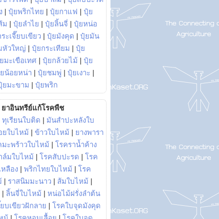
ง
|
ปุ๋ยพริกไทย
|
ปุ๋ยกาแฟ
|
ปุ๋ย
ส้ม
|
ปุ๋ยลำไย
|
ปุ๋ยลิ้นจี่
|
ปุ๋ยหน่อ
กระเจี๊ยบเขียว
|
ปุ๋ยมังคุด
|
ปุ๋ยมัน
มหัวใหญ่
|
ปุ๋ยกระเทียม
|
ปุ๋ย
ุ๋ยมะเขือเทศ
|
ปุ๋ยกล้วยไม้
|
ปุ๋ย
ุ๋ยน้อยหน่า
|
ปุ๋ยชมพู่
|
ปุ๋ยเงาะ
|
ปุ๋ยมะขาม
|
ปุ๋ยพริก
ยาอินทรีย์แก้โรคพืช
|
ทุเรียนใบติด
|
มันสำปะหลังใบ
อยใบไหม้
|
ข้าวใบไหม้
|
ยางพารา
คมะพร้าวใบไหม้
|
โรคราน้ำค้าง
าล์มใบไหม้
|
โรคสับปะรด
|
โรค
วเหลือง
|
พริกไทยใบไหม้
|
โรค
้
|
ราสนิมมะนาว
|
ส้มใบไหม้
|
|
ลิ้นจี่ใบไหม้
|
หน่อไม้ฝรั่งลำต้น
ี๊ยบเขียวฝักลาย
|
โรคใบจุดมังคุด
หม้
|
โรคหอมเลื้อย
|
โรคใบจุด