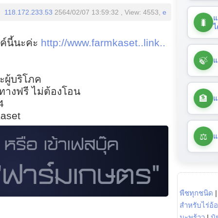
118.172.233.53
2564/02/07 13:59:32 , View: 4553,
e
แ
🐛
ไ
ค์นี้นะค่ะ
http://www.farmkaset..link..
🍃
แ
ะผู้บริโภค
ยทางฟรี ไม่ต้องโอน
🏦
แ
4
aset
⚖️
แ
พืชทุกชนิด
สำหรับไร่อ้
มะพร้าว
|
ปุ