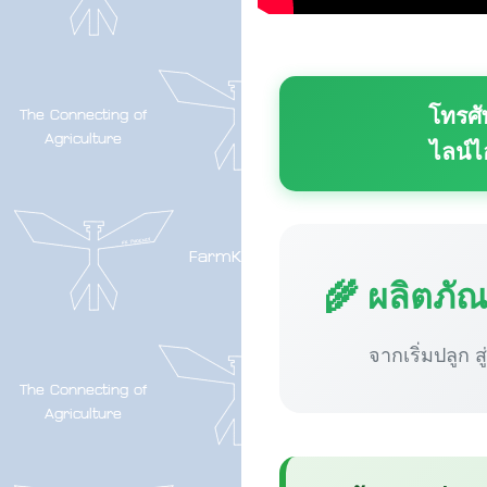
โทรศั
ไลน์ไ
🌾 ผลิตภั
จากเริ่มปลูก ส