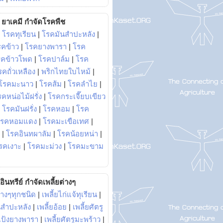
ยาเคมี กำจัดโรคพืช
|
โรคทุเรียน
|
โรคมันสำปะหลัง
|
รคข้าว
|
โรคยางพารา
|
โรค
รคข้าวโพด
|
โรคปาล์ม
|
โรค
รคถั่วเหลือง
|
พริกไทยใบไหม้
|
โรคมะนาว
|
โรคส้ม
|
โรคลำไย
|
คหน่อไม้ฝรั่ง
|
โรคกระเจี๊ยบเขียว
|
โรคมันฝรั่ง
|
โรคหอม
|
โรค
โรคหอมแดง
|
โรคมะเขือเทศ
|
|
โรคอินทผาลัม
|
โรคน้อยหน่า
|
รคเงาะ
|
โรคมะม่วง
|
โรคมะขาม
อินทรีย์ กำจัดเพลี้ยต่างๆ
่างๆทุกชนิด
|
เพลี้ยไก่แจ้ทุเรียน
|
ันสำปะหลัง
|
เพลี้ยอ้อย
|
เพลี้ยศัตรู
ยแป้งยางพารา
|
เพลี้ยศัตรูมะพร้าว
|