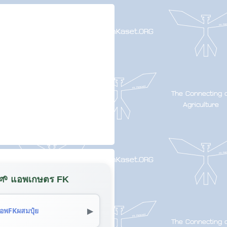
🌱 แอพเกษตร FK
▶
อพFKผสมปุ๋ย