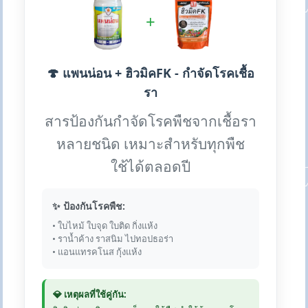
+
🍄 แพนน่อน + ฮิวมิคFK - กำจัดโรคเชื้อ
รา
สารป้องกันกำจัดโรคพืชจากเชื้อรา
หลายชนิด เหมาะสำหรับทุกพืช
ใช้ได้ตลอดปี
✨ ป้องกันโรคพืช:
• ใบไหม้ ใบจุด ใบติด กิ่งแห้ง
• ราน้ำค้าง ราสนิม ไปทอปธอร่า
• แอนแทรคโนส กุ้งแห้ง
💎 เหตุผลที่ใช้คู่กัน: