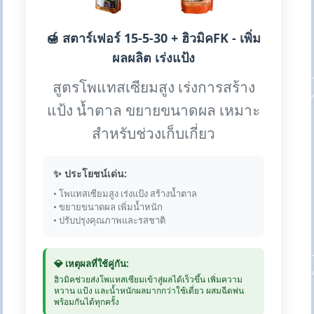
🍯 สตาร์เฟอร์ 15-5-30 + ฮิวมิคFK - เพิ่ม
ผลผลิต เร่งแป้ง
สูตรโพแทสเซียมสูง เร่งการสร้าง
แป้ง น้ำตาล ขยายขนาดผล เหมาะ
สำหรับช่วงเก็บเกี่ยว
✨ ประโยชน์เด่น:
• โพแทสเซียมสูง เร่งแป้ง สร้างน้ำตาล
• ขยายขนาดผล เพิ่มน้ำหนัก
• ปรับปรุงคุณภาพและรสชาติ
💎 เหตุผลที่ใช้คู่กัน:
ฮิวมิคช่วยส่งโพแทสเซียมเข้าสู่ผลได้เร็วขึ้น เพิ่มความ
หวาน แป้ง และน้ำหนักผลมากกว่าใช้เดี่ยว ผสมฉีดพ่น
พร้อมกันได้ทุกครั้ง