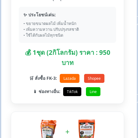
✨ ประโยชน์เด่น:
• ขยายขนาดผลไม้ เพิ่มน้ำหนัก
• เพิ่มความหวาน ปรับปรุงรสชาติ
• ใช้ได้กับผลไม้ทุกชนิด
💰 1ชุด (2กิโลกรัม) ราคา : 950
บาท
🛒 สั่งซื้อ FK-3:
Lazada
Shopee
📱 ช่องทางอื่น:
TikTok
Line
+