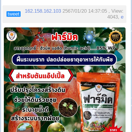
162.158.162.103
2567/01/20 14:37:05 , View:
tweet
4043,
e