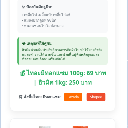
✨ ป้องกันศัตรูพืช:
• เพลี้ยไฟ เพลี้ยแป้ง เพลี้ยไก่แจ้
• แมลงปากดูดทุกชนิด
• หนอนชอนใบ โล่ปลาดาว
💎 เหตุผลที่ใช้คู่กัน:
ฮิวมิคช่วยเพิ่มประสิทธิภาพการติดผิวใบ ทำให้สารกำจัด
แมลงทำงานได้นานขึ้น และช่วยฟื้นฟูพืชหลังถูกแมลง
ทำลาย ผสมฉีดพ่นพร้อมกันได้
💰 ไทอะมีทอกแซม 100g: 69 บาท
| ฮิวมิค 1kg: 250 บาท
🛒 สั่งซื้อไทอะมีทอกแซม:
Lazada
Shopee