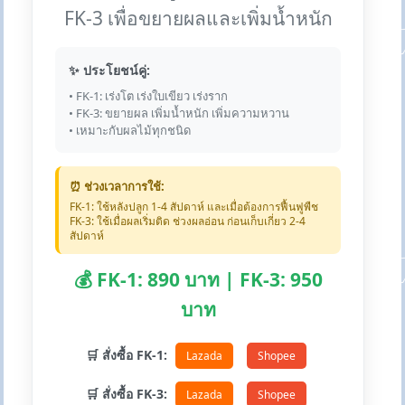
FK-3 เพื่อขยายผลและเพิ่มน้ำหนัก
✨ ประโยชน์คู่:
• FK-1: เร่งโต เร่งใบเขียว เร่งราก
• FK-3: ขยายผล เพิ่มน้ำหนัก เพิ่มความหวาน
• เหมาะกับผลไม้ทุกชนิด
⏰ ช่วงเวลาการใช้:
FK-1: ใช้หลังปลูก 1-4 สัปดาห์ และเมื่อต้องการฟื้นฟูพืช
FK-3: ใช้เมื่อผลเริ่มติด ช่วงผลอ่อน ก่อนเก็บเกี่ยว 2-4
สัปดาห์
💰 FK-1: 890 บาท | FK-3: 950
บาท
🛒 สั่งซื้อ FK-1:
Lazada
Shopee
🛒 สั่งซื้อ FK-3:
Lazada
Shopee