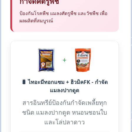
กำจัดศัตรูพืช
ป้องกันโรคพืช แมลงศัตรูพืช และวัชพืช เพื่อ
ผลผลิตที่สมบูรณ์
+
🐛 ไทอะมีทอกแซม + ฮิวมิคFK - กำจัด
แมลงปากดูด
สารอินทรีย์ป้องกันกำจัดเพลี้ยทุก
ชนิด แมลงปากดูด หนอนชอนใบ
และโล่ปลาดาว