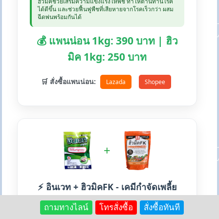
ฮิวมิคช่วยเสริมความแข็งแรงให้พืช ทำให้ต้านทานโรค
ได้ดีขึ้น และช่วยฟื้นฟูพืชที่เสียหายจากโรคเร็วกว่า ผสม
ฉีดพ่นพร้อมกันได้
💰 แพนน่อน 1kg: 390 บาท | ฮิว
มิค 1kg: 250 บาท
🛒 สั่งซื้อแพนน่อน:
Lazada
Shopee
+
⚡ อินเวท + ฮิวมิคFK - เคมีกำจัดเพลี้ย
แรงแล้ว
ถามทางไลน์
โทรสั่งซื้อ
สั่งซื้อทันที