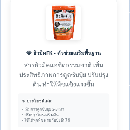
💎 ฮิวมิคFK - ตัวช่วยเสริมพื้นฐาน
สารฮิวมิคแอซิดธรรมชาติ เพิ่ม
ประสิทธิภาพการดูดซับปุ๋ย ปรับปรุง
ดิน ทำให้พืชแข็งแรงขึ้น
✨ ประโยชน์เด่น:
• เพิ่มการดูดซับปุ๋ย 2-3 เท่า
• ปรับปรุงโครงสร้างดิน
• ใช้ได้ทุกพืช ผสมกับปุ๋ยอื่นได้