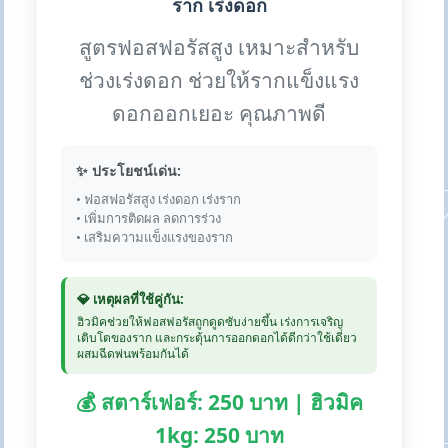
ราก เร่งดอก
สูตรฟอสฟอรัสสูง เหมาะสำหรับ
ช่วงเร่งดอก ช่วยให้รากแข็งแรง
ดอกออกเยอะ คุณภาพดี
✨ ประโยชน์เด่น:
• ฟอสฟอรัสสูง เร่งดอก เร่งราก
• เพิ่มการติดผล ลดการร่วง
• เสริมความแข็งแรงของราก
💎 เหตุผลที่ใช้คู่กัน:
ฮิวมิคช่วยให้ฟอสฟอรัสถูกดูดซับง่ายขึ้น เร่งการเจริญ
เติบโตของราก และกระตุ้นการออกดอกได้ดีกว่าใช้เดี่ยว
ผสมฉีดพ่นพร้อมกันได้
💰 สตาร์เฟอร์: 250 บาท | ฮิวมิค
1kg: 250 บาท