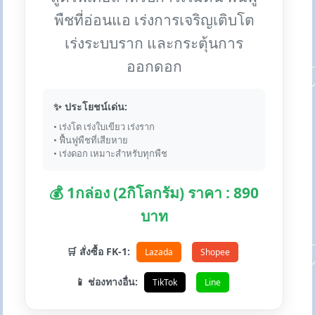
พืชที่อ่อนแอ เร่งการเจริญเติบโต
เร่งระบบราก และกระตุ้นการ
ออกดอก
✨ ประโยชน์เด่น:
• เร่งโต เร่งใบเขียว เร่งราก
• ฟื้นฟูพืชที่เสียหาย
• เร่งดอก เหมาะสำหรับทุกพืช
💰 1กล่อง (2กิโลกรัม) ราคา : 890
บาท
🛒 สั่งซื้อ FK-1:
Lazada
Shopee
📱 ช่องทางอื่น:
TikTok
Line