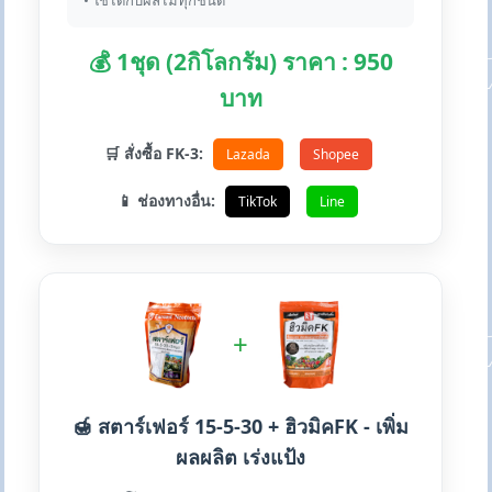
• ใช้ได้กับผลไม้ทุกชนิด
💰 1ชุด (2กิโลกรัม) ราคา : 950
บาท
🛒 สั่งซื้อ FK-3:
Lazada
Shopee
📱 ช่องทางอื่น:
TikTok
Line
+
🍯 สตาร์เฟอร์ 15-5-30 + ฮิวมิคFK - เพิ่ม
ผลผลิต เร่งแป้ง