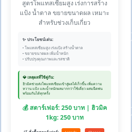
สูตรโพแทสเซียมสูง เร่งการสร้าง
แป้ง น้ำตาล ขยายขนาดผล เหมาะ
สำหรับช่วงเก็บเกี่ยว
✨ ประโยชน์เด่น:
• โพแทสเซียมสูง เร่งแป้ง สร้างน้ำตาล
• ขยายขนาดผล เพิ่มน้ำหนัก
• ปรับปรุงคุณภาพและรสชาติ
💎 เหตุผลที่ใช้คู่กัน:
ฮิวมิคช่วยส่งโพแทสเซียมเข้าสู่ผลได้เร็วขึ้น เพิ่มความ
หวาน แป้ง และน้ำหนักผลมากกว่าใช้เดี่ยว ผสมฉีดพ่น
พร้อมกันได้ทุกครั้ง
💰 สตาร์เฟอร์: 250 บาท | ฮิวมิค
1kg: 250 บาท