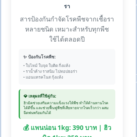
รา
สารป้องกันกำจัดโรคพืชจากเชื้อรา
หลายชนิด เหมาะสำหรับทุกพืช
ใช้ได้ตลอดปี
✨ ป้องกันโรคพืช:
• ใบไหม้ ใบจุด ใบติด กิ่งแห้ง
• ราน้ำค้าง ราสนิม ไปทอปธอร่า
• แอนแทรคโนส กุ้งแห้ง
💎 เหตุผลที่ใช้คู่กัน:
ฮิวมิคช่วยเสริมความแข็งแรงให้พืช ทำให้ต้านทานโรค
ได้ดีขึ้น และช่วยฟื้นฟูพืชที่เสียหายจากโรคเร็วกว่า ผสม
ฉีดพ่นพร้อมกันได้
💰 แพนน่อน 1kg: 390 บาท | ฮิว