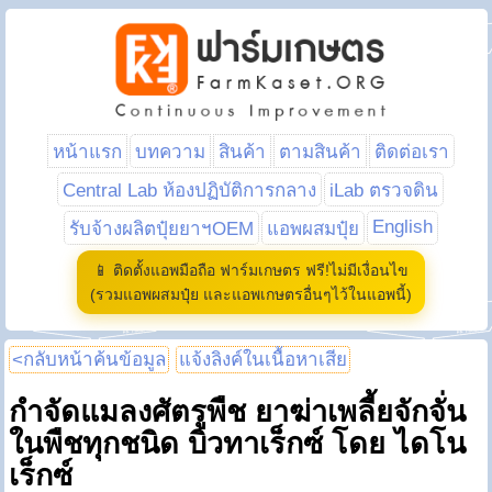
หน้าแรก
บทความ
สินค้า
ตามสินค้า
ติดต่อเรา
Central Lab ห้องปฏิบัติการกลาง
iLab ตรวจดิน
English
รับจ้างผลิตปุ๋ยยาฯOEM
แอพผสมปุ๋ย
📱 ติดตั้งแอพมือถือ ฟาร์มเกษตร ฟรี!ไม่มีเงื่อนไข
(รวมแอพผสมปุ๋ย และแอพเกษตรอื่นๆไว้ในแอพนี้)
<กลับหน้าค้นข้อมูล
แจ้งลิงค์ในเนื้อหาเสีย
กำจัดแมลงศัตรูพืช ยาฆ่าเพลี้ยจักจั่น
ในพืชทุกชนิด บิวทาเร็กซ์ โดย ไดโน
เร็กซ์