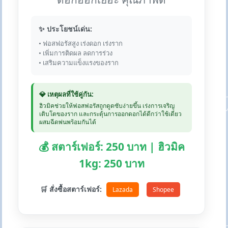
✨ ประโยชน์เด่น:
• ฟอสฟอรัสสูง เร่งดอก เร่งราก
• เพิ่มการติดผล ลดการร่วง
• เสริมความแข็งแรงของราก
💎 เหตุผลที่ใช้คู่กัน:
ฮิวมิคช่วยให้ฟอสฟอรัสถูกดูดซับง่ายขึ้น เร่งการเจริญ
เติบโตของราก และกระตุ้นการออกดอกได้ดีกว่าใช้เดี่ยว
ผสมฉีดพ่นพร้อมกันได้
💰 สตาร์เฟอร์: 250 บาท | ฮิวมิค
1kg: 250 บาท
🛒 สั่งซื้อสตาร์เฟอร์:
Lazada
Shopee