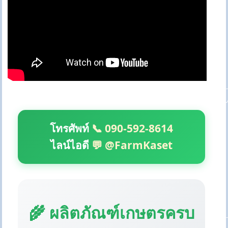
โทรศัพท์
📞 090-592-8614
ไลน์ไอดี
💬 @FarmKaset
🌾 ผลิตภัณฑ์เกษตรครบ