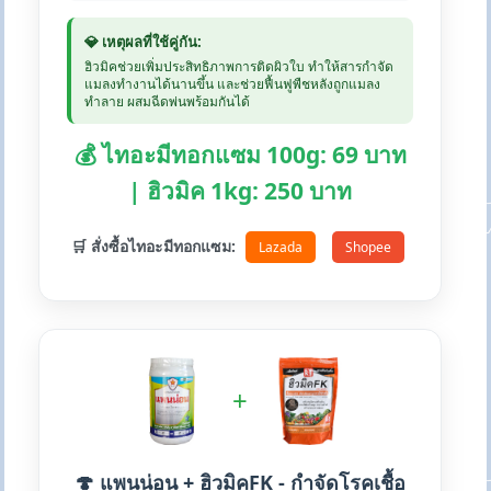
💎 เหตุผลที่ใช้คู่กัน:
ฮิวมิคช่วยเพิ่มประสิทธิภาพการติดผิวใบ ทำให้สารกำจัด
แมลงทำงานได้นานขึ้น และช่วยฟื้นฟูพืชหลังถูกแมลง
ทำลาย ผสมฉีดพ่นพร้อมกันได้
💰 ไทอะมีทอกแซม 100g: 69 บาท
| ฮิวมิค 1kg: 250 บาท
🛒 สั่งซื้อไทอะมีทอกแซม:
Lazada
Shopee
+
🍄 แพนน่อน + ฮิวมิคFK - กำจัดโรคเชื้อ