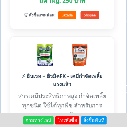
มิค 1kg: 250 บาท
🛒 สั่งซื้อแพนน่อน:
Lazada
Shopee
+
⚡ อินเวท + ฮิวมิคFK - เคมีกำจัดเพลี้ย
แรงแล้ว
สารเคมีประสิทธิภาพสูง กำจัดเพลี้ย
ทุกชนิด ใช้ได้ทุกพืช สำหรับการ
ระบาดหนัก
ถามทางไลน์
โทรสั่งซื้อ
สั่งซื้อทันที