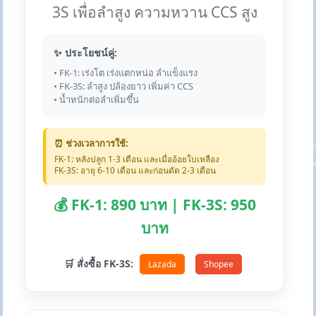
3S เพื่อลำสูง ความหวาน CCS สูง
✨ ประโยชน์คู่:
• FK-1: เร่งโต เร่งแตกหน่อ ลำแข็งแรง
• FK-3S: ลำสูง ปล้องยาว เพิ่มค่า CCS
• น้ำหนักต่อลำเพิ่มขึ้น
⏰ ช่วงเวลาการใช้:
FK-1: หลังปลูก 1-3 เดือน และเมื่ออ้อยใบเหลือง
FK-3S: อายุ 6-10 เดือน และก่อนตัด 2-3 เดือน
💰 FK-1: 890 บาท | FK-3S: 950
บาท
🛒 สั่งซื้อ FK-3S:
Lazada
Shopee