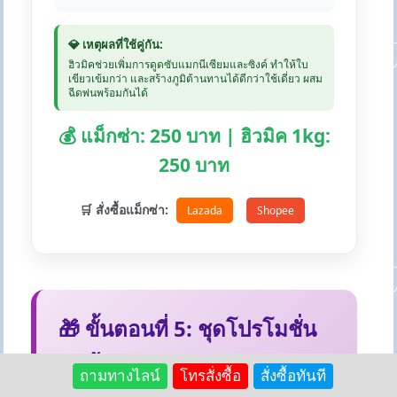
💎 เหตุผลที่ใช้คู่กัน:
ฮิวมิคช่วยเพิ่มการดูดซับแมกนีเซียมและซิงค์ ทำให้ใบ
เขียวเข้มกว่า และสร้างภูมิต้านทานได้ดีกว่าใช้เดี่ยว ผสม
ฉีดพ่นพร้อมกันได้
💰 แม็กซ่า: 250 บาท | ฮิวมิค 1kg:
250 บาท
🛒 สั่งซื้อแม็กซ่า:
Lazada
Shopee
🎁 ขั้นตอนที่ 5: ชุดโปรโมชั่น
สุดคุ้ม
ถามทางไลน์
โทรสั่งซื้อ
สั่งซื้อทันที