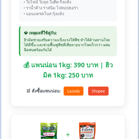
• ใบไหม้ ใบจุด ใบติด กิ่งแห้ง
• ราน้ำค้าง ราสนิม ไปทอปธอร่า
• แอนแทรคโนส กุ้งแห้ง
💎 เหตุผลที่ใช้คู่กัน:
ฮิวมิคช่วยเสริมความแข็งแรงให้พืช ทำให้ต้านทานโรค
ได้ดีขึ้น และช่วยฟื้นฟูพืชที่เสียหายจากโรคเร็วกว่า ผสม
ฉีดพ่นพร้อมกันได้
💰 แพนน่อน 1kg: 390 บาท | ฮิว
มิค 1kg: 250 บาท
🛒 สั่งซื้อแพนน่อน:
Lazada
Shopee
+