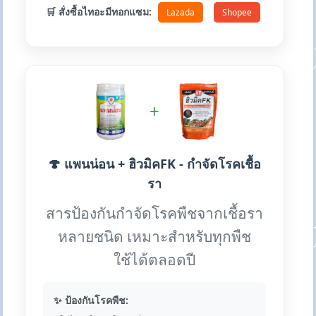
🛒 สั่งซื้อไทอะมีทอกแซม:
Lazada
Shopee
+
🍄 แพนน่อน + ฮิวมิคFK - กำจัดโรคเชื้อ
รา
สารป้องกันกำจัดโรคพืชจากเชื้อรา
หลายชนิด เหมาะสำหรับทุกพืช
ใช้ได้ตลอดปี
✨ ป้องกันโรคพืช: