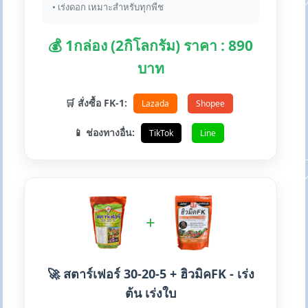
• เร่งดอก เหมาะสำหรับทุกพืช
💰 1กล่อง (2กิโลกรัม) ราคา : 890
บาท
🛒 สั่งซื้อ FK-1:
Lazada
Shopee
📱 ช่องทางอื่น:
TikTok
Line
+
🚀 สตาร์เฟอร์ 30-20-5 + ฮิวมิคFK - เร่ง
ต้น เร่งใบ