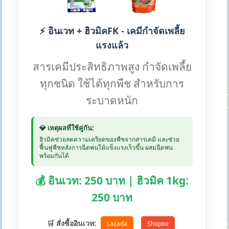
⚡ อินเวท + ฮิวมิคFK - เคมีกำจัดเพลี้ย
แรงแล้ว
สารเคมีประสิทธิภาพสูง กำจัดเพลี้ย
ทุกชนิด ใช้ได้ทุกพืช สำหรับการ
ระบาดหนัก
💎 เหตุผลที่ใช้คู่กัน:
ฮิวมิคช่วยลดความเครียดของพืชจากสารเคมี และช่วย
ฟื้นฟูพืชหลังการฉีดพ่นให้แข็งแรงเร็วขึ้น ผสมฉีดพ่น
พร้อมกันได้
💰 อินเวท: 250 บาท | ฮิวมิค 1kg:
250 บาท
🛒 สั่งซื้ออินเวท:
Lazada
Shopee