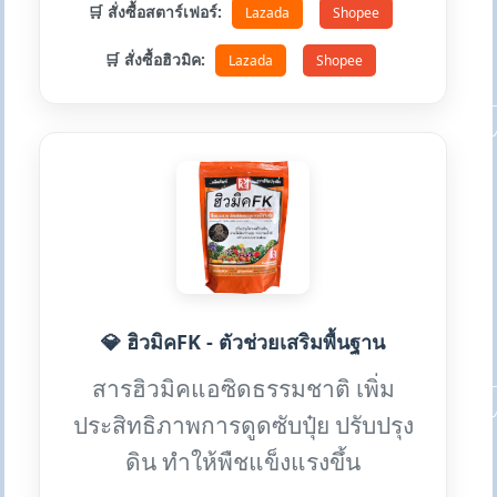
🛒 สั่งซื้อสตาร์เฟอร์:
Lazada
Shopee
🛒 สั่งซื้อฮิวมิค:
Lazada
Shopee
💎 ฮิวมิคFK - ตัวช่วยเสริมพื้นฐาน
สารฮิวมิคแอซิดธรรมชาติ เพิ่ม
ประสิทธิภาพการดูดซับปุ๋ย ปรับปรุง
ดิน ทำให้พืชแข็งแรงขึ้น