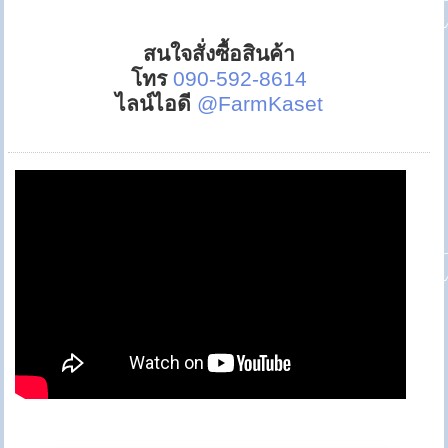
สนใจสั่งซื้อสินค้า
โทร
090-592-8614
ไลน์ไอดี
@FarmKaset