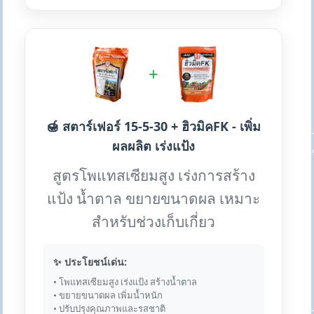
+
🍯 สตาร์เฟอร์ 15-5-30 + ฮิวมิคFK - เพิ่ม
ผลผลิต เร่งแป้ง
สูตรโพแทสเซียมสูง เร่งการสร้าง
แป้ง น้ำตาล ขยายขนาดผล เหมาะ
สำหรับช่วงเก็บเกี่ยว
✨ ประโยชน์เด่น:
• โพแทสเซียมสูง เร่งแป้ง สร้างน้ำตาล
• ขยายขนาดผล เพิ่มน้ำหนัก
• ปรับปรุงคุณภาพและรสชาติ