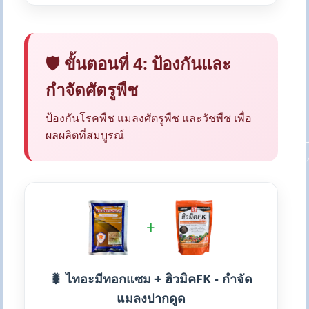
🛡️ ขั้นตอนที่ 4: ป้องกันและ
กำจัดศัตรูพืช
ป้องกันโรคพืช แมลงศัตรูพืช และวัชพืช เพื่อ
ผลผลิตที่สมบูรณ์
+
🐛 ไทอะมีทอกแซม + ฮิวมิคFK - กำจัด
แมลงปากดูด