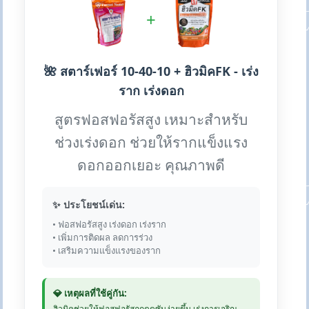
+
🌺 สตาร์เฟอร์ 10-40-10 + ฮิวมิคFK - เร่ง
ราก เร่งดอก
สูตรฟอสฟอรัสสูง เหมาะสำหรับ
ช่วงเร่งดอก ช่วยให้รากแข็งแรง
ดอกออกเยอะ คุณภาพดี
✨ ประโยชน์เด่น:
• ฟอสฟอรัสสูง เร่งดอก เร่งราก
• เพิ่มการติดผล ลดการร่วง
• เสริมความแข็งแรงของราก
💎 เหตุผลที่ใช้คู่กัน:
ฮิวมิคช่วยให้ฟอสฟอรัสถูกดูดซับง่ายขึ้น เร่งการเจริญ