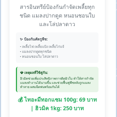
สารอินทรีย์ป้องกันกำจัดเพลี้ยทุก
ชนิด แมลงปากดูด หนอนชอนใบ
และโล่ปลาดาว
✨ ป้องกันศัตรูพืช:
• เพลี้ยไฟ เพลี้ยแป้ง เพลี้ยไก่แจ้
• แมลงปากดูดทุกชนิด
• หนอนชอนใบ โล่ปลาดาว
💎 เหตุผลที่ใช้คู่กัน:
ฮิวมิคช่วยเพิ่มประสิทธิภาพการติดผิวใบ ทำให้สารกำจัด
แมลงทำงานได้นานขึ้น และช่วยฟื้นฟูพืชหลังถูกแมลง
ทำลาย ผสมฉีดพ่นพร้อมกันได้
💰 ไทอะมีทอกแซม 100g: 69 บาท
| ฮิวมิค 1kg: 250 บาท