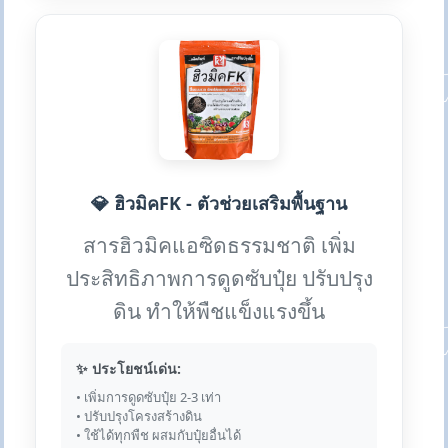
💎 ฮิวมิคFK - ตัวช่วยเสริมพื้นฐาน
สารฮิวมิคแอซิดธรรมชาติ เพิ่ม
ประสิทธิภาพการดูดซับปุ๋ย ปรับปรุง
ดิน ทำให้พืชแข็งแรงขึ้น
✨ ประโยชน์เด่น:
• เพิ่มการดูดซับปุ๋ย 2-3 เท่า
• ปรับปรุงโครงสร้างดิน
• ใช้ได้ทุกพืช ผสมกับปุ๋ยอื่นได้