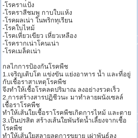
-โรคราแป้ง
-โรคราสีชมพู กาบใบแห้ง
-โรคผลเน่า ในพริกทุเรียน
-โรคใบไหม้
-โรคเหี่ยวเขียว เหี่ยวเหลือง
-โรครากเน่าโคนเน่า
-โรคเมล็ดเน่า
กลไกการป้องกันโรคพืช
1.เจริญเติบโต แข่งขัน แย่งอาหาร น้ำ และที่อยู่
กับเชื้อราสาเหตุโรคพืช
จึงทำให้เชื้อโรคลดปริมาณ ลงอย่างรวดเร็ว
2.การสร้างสารปฏิชีวนะ มาทำลายผนังเซลล์
เชื้อราโรคพืช
ทำให้เส้นใยเชื้อราโรคพืชเกิดการไหม้ และตาย
3.เป็นปรสิต สร้างเส้นใยพันรัดน้ำเลี้ยงจากเชื้อ
โรคพืช
ทำให้เส้นใยสลายลดการขยาย เผ่าพันธุ์ลง