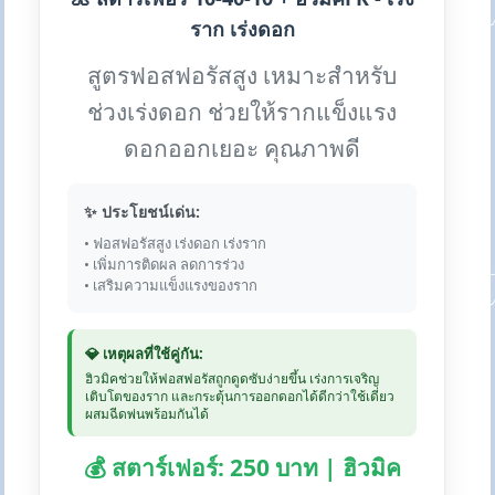
ราก เร่งดอก
สูตรฟอสฟอรัสสูง เหมาะสำหรับ
ช่วงเร่งดอก ช่วยให้รากแข็งแรง
ดอกออกเยอะ คุณภาพดี
✨ ประโยชน์เด่น:
• ฟอสฟอรัสสูง เร่งดอก เร่งราก
• เพิ่มการติดผล ลดการร่วง
• เสริมความแข็งแรงของราก
💎 เหตุผลที่ใช้คู่กัน:
ฮิวมิคช่วยให้ฟอสฟอรัสถูกดูดซับง่ายขึ้น เร่งการเจริญ
เติบโตของราก และกระตุ้นการออกดอกได้ดีกว่าใช้เดี่ยว
ผสมฉีดพ่นพร้อมกันได้
💰 สตาร์เฟอร์: 250 บาท | ฮิวมิค