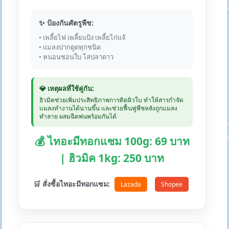
✨ ป้องกันศัตรูพืช:
• เพลี้ยไฟ เพลี้ยแป้ง เพลี้ยไก่แจ้
• แมลงปากดูดทุกชนิด
• หนอนชอนใบ โล่ปลาดาว
💎 เหตุผลที่ใช้คู่กัน:
ฮิวมิคช่วยเพิ่มประสิทธิภาพการติดผิวใบ ทำให้สารกำจัด
แมลงทำงานได้นานขึ้น และช่วยฟื้นฟูพืชหลังถูกแมลง
ทำลาย ผสมฉีดพ่นพร้อมกันได้
💰 ไทอะมีทอกแซม 100g: 69 บาท
| ฮิวมิค 1kg: 250 บาท
🛒 สั่งซื้อไทอะมีทอกแซม:
Lazada
Shopee