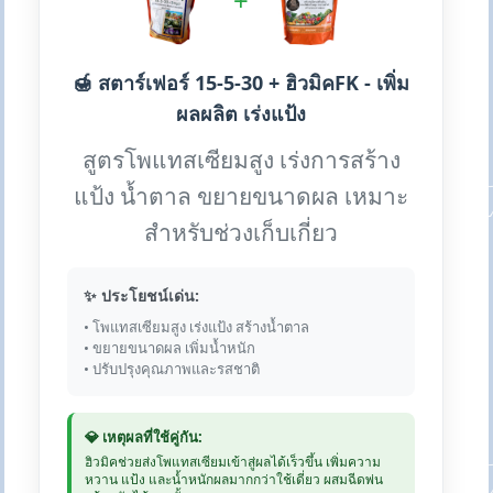
+
🍯 สตาร์เฟอร์ 15-5-30 + ฮิวมิคFK - เพิ่ม
ผลผลิต เร่งแป้ง
สูตรโพแทสเซียมสูง เร่งการสร้าง
แป้ง น้ำตาล ขยายขนาดผล เหมาะ
สำหรับช่วงเก็บเกี่ยว
✨ ประโยชน์เด่น:
• โพแทสเซียมสูง เร่งแป้ง สร้างน้ำตาล
• ขยายขนาดผล เพิ่มน้ำหนัก
• ปรับปรุงคุณภาพและรสชาติ
💎 เหตุผลที่ใช้คู่กัน:
ฮิวมิคช่วยส่งโพแทสเซียมเข้าสู่ผลได้เร็วขึ้น เพิ่มความ
หวาน แป้ง และน้ำหนักผลมากกว่าใช้เดี่ยว ผสมฉีดพ่น