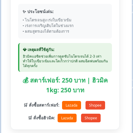
✨ ประโยชน์เด่น:
• ไนโตรเจนสูง เร่งใบเขียวเข้ม
• เร่งการเจริญเติบโตในช่วงแรก
• ผสมสูตรเองได้ตามต้องการ
💎 เหตุผลที่ใช้คู่กัน:
ฮิวมิคแอซิดช่วยเพิ่มการดูดซับไนโตรเจนได้ 2-3 เท่า
ทำให้ใบเขียวเข้มและโตเร็วกว่าปกติ ผสมฉีดพ่นพร้อมกัน
ได้ทุกครั้ง
💰 สตาร์เฟอร์: 250 บาท | ฮิวมิค
1kg: 250 บาท
🛒 สั่งซื้อสตาร์เฟอร์:
Lazada
Shopee
🛒 สั่งซื้อฮิวมิค:
Lazada
Shopee