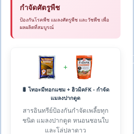
กำจัดศัตรูพืช
ป้องกันโรคพืช แมลงศัตรูพืช และวัชพืช เพื่อ
ผลผลิตที่สมบูรณ์
+
🐛 ไทอะมีทอกแซม + ฮิวมิคFK - กำจัด
แมลงปากดูด
สารอินทรีย์ป้องกันกำจัดเพลี้ยทุก
ชนิด แมลงปากดูด หนอนชอนใบ
และโล่ปลาดาว