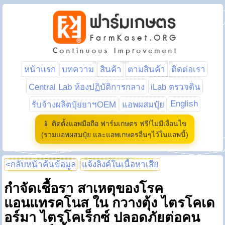
หน้าแรก
บทความ
สินค้า
ตามสินค้า
ติดต่อเรา
Central Lab ห้องปฏิบัติการกลาง
iLab ตรวจดิน
English
รับจ้างผลิตปุ๋ยยาฯOEM
แอพผสมปุ๋ย
📱 ติดตั้งแอพมือถือ ฟาร์มเกษตร ฟรี!ไม่มีเงื่อนไข
(รวมแอพผสมปุ๋ย และแอพเกษตรอื่นๆไว้ในแอพนี้)
<กลับหน้าค้นข้อมูล
แจ้งลิงค์ในเนื้อหาเสีย
กำจัดเชื้อรา สาเหตุของโรค
แอนแทรคโนส ใน กวางตุ้ง ไตรโคเด
อร์มา ไตรโคเร็กซ์ ปลอดภัยต่อคน