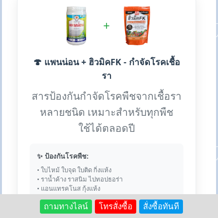
+
🍄 แพนน่อน + ฮิวมิคFK - กำจัดโรคเชื้อ
รา
สารป้องกันกำจัดโรคพืชจากเชื้อรา
หลายชนิด เหมาะสำหรับทุกพืช
ใช้ได้ตลอดปี
✨ ป้องกันโรคพืช:
• ใบไหม้ ใบจุด ใบติด กิ่งแห้ง
• ราน้ำค้าง ราสนิม ไปทอปธอร่า
• แอนแทรคโนส กุ้งแห้ง
ถามทางไลน์
โทรสั่งซื้อ
สั่งซื้อทันที