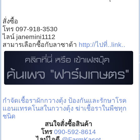
สั่งซื้อ
โทร 097-918-3530
ไลน์ janemini1112
สามารเลือกซื้อกับลาซาด้า
http://ไปที่..link..
กำจัดเชื้อราผักกวางตุ้ง
ป้องกันและรักษาโรค
แอนแทรคโนสในกวางตุ้ง
ฆ่าเชื้อราในพืชทุก
ชนิด
สนใจสั่งซื้อสินค้า
โทร
090-592-8614
ไลน์ไอดี
@FarmKaset