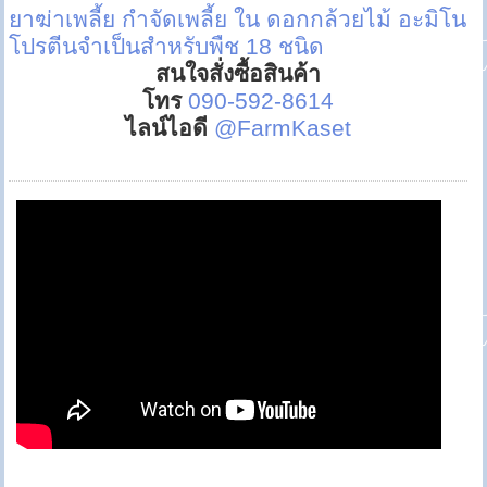
ยาฆ่าเพลี้ย
กำจัดเพลี้ย ใน ดอกกล้วยไม้
อะมิโน
โปรตีนจำเป็นสำหรับพืช 18 ชนิด
สนใจสั่งซื้อสินค้า
โทร
090-592-8614
ไลน์ไอดี
@FarmKaset