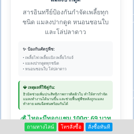
สารอินทรีย์ป้องกันกำจัดเพลี้ยทุก
ชนิด แมลงปากดูด หนอนชอนใบ
และโล่ปลาดาว
✨ ป้องกันศัตรูพืช:
• เพลี้ยไฟ เพลี้ยแป้ง เพลี้ยไก่แจ้
• แมลงปากดูดทุกชนิด
• หนอนชอนใบ โล่ปลาดาว
💎 เหตุผลที่ใช้คู่กัน:
ฮิวมิคช่วยเพิ่มประสิทธิภาพการติดผิวใบ ทำให้สารกำจัด
แมลงทำงานได้นานขึ้น และช่วยฟื้นฟูพืชหลังถูกแมลง
ทำลาย ผสมฉีดพ่นพร้อมกันได้
💰 ไทอะมีทอกแซม 100g: 69 บาท
| ฮิวมิค 1kg: 250 บาท
ถามทางไลน์
โทรสั่งซื้อ
สั่งซื้อทันที