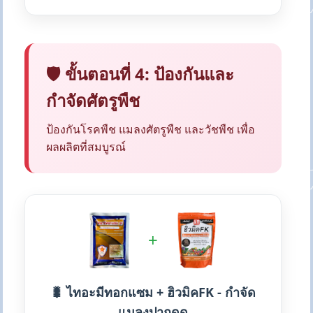
🛡️ ขั้นตอนที่ 4: ป้องกันและ
กำจัดศัตรูพืช
ป้องกันโรคพืช แมลงศัตรูพืช และวัชพืช เพื่อ
ผลผลิตที่สมบูรณ์
+
🐛 ไทอะมีทอกแซม + ฮิวมิคFK - กำจัด
แมลงปากดูด