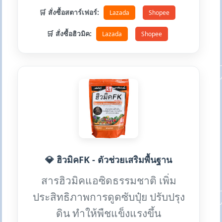
🛒 สั่งซื้อสตาร์เฟอร์:
Lazada
Shopee
🛒 สั่งซื้อฮิวมิค:
Lazada
Shopee
💎 ฮิวมิคFK - ตัวช่วยเสริมพื้นฐาน
สารฮิวมิคแอซิดธรรมชาติ เพิ่ม
ประสิทธิภาพการดูดซับปุ๋ย ปรับปรุง
ดิน ทำให้พืชแข็งแรงขึ้น