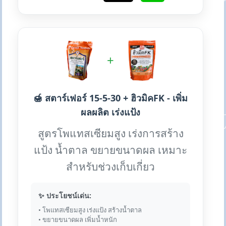
+
🍯 สตาร์เฟอร์ 15-5-30 + ฮิวมิคFK - เพิ่ม
ผลผลิต เร่งแป้ง
สูตรโพแทสเซียมสูง เร่งการสร้าง
แป้ง น้ำตาล ขยายขนาดผล เหมาะ
สำหรับช่วงเก็บเกี่ยว
✨ ประโยชน์เด่น:
• โพแทสเซียมสูง เร่งแป้ง สร้างน้ำตาล
• ขยายขนาดผล เพิ่มน้ำหนัก