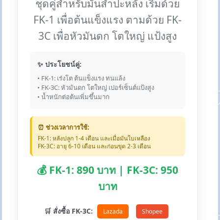
ชุดคู่สำหรับมันสำปะหลัง เริ่มด้วย
FK-1 เพื่อต้นแข็งแรง ตามด้วย FK-
3C เพื่อหัวมันดก โตใหญ่ แป้งสูง
✨ ประโยชน์คู่:
• FK-1: เร่งโต ต้นแข็งแรง ทนแล้ง
• FK-3C: หัวมันดก โตใหญ่ เปอร์เซ็นต์แป้งสูง
• น้ำหนักต่อต้นเพิ่มขึ้นมาก
⏰ ช่วงเวลาการใช้:
FK-1: หลังปลูก 1-4 เดือน และเมื่อมันใบเหลือง
FK-3C: อายุ 6-10 เดือน และก่อนขุด 2-3 เดือน
💰 FK-1: 890 บาท | FK-3C: 950
บาท
🛒 สั่งซื้อ FK-3C:
Lazada
Shopee