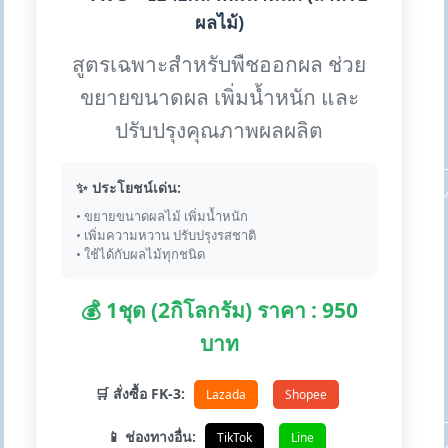
ผลไม้)
สูตรเฉพาะสำหรับพืชออกผล ช่วย
ขยายขนาดผล เพิ่มน้ำหนัก และ
ปรับปรุงคุณภาพผลผลิต
✨ ประโยชน์เด่น:
• ขยายขนาดผลไม้ เพิ่มน้ำหนัก
• เพิ่มความหวาน ปรับปรุงรสชาติ
• ใช้ได้กับผลไม้ทุกชนิด
💰 1ชุด (2กิโลกรัม) ราคา : 950
บาท
🛒 สั่งซื้อ FK-3:
Lazada
Shopee
📱 ช่องทางอื่น:
TikTok
Line