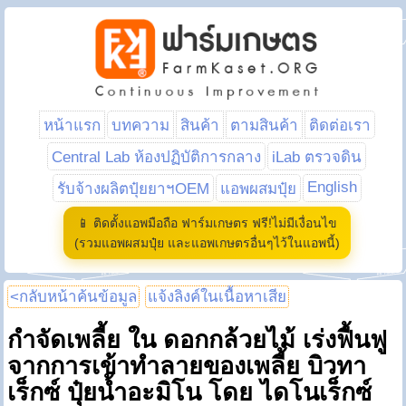
หน้าแรก
บทความ
สินค้า
ตามสินค้า
ติดต่อเรา
Central Lab ห้องปฏิบัติการกลาง
iLab ตรวจดิน
English
รับจ้างผลิตปุ๋ยยาฯOEM
แอพผสมปุ๋ย
📱 ติดตั้งแอพมือถือ ฟาร์มเกษตร ฟรี!ไม่มีเงื่อนไข
(รวมแอพผสมปุ๋ย และแอพเกษตรอื่นๆไว้ในแอพนี้)
<กลับหน้าค้นข้อมูล
แจ้งลิงค์ในเนื้อหาเสีย
กำจัดเพลี้ย ใน ดอกกล้วยไม้ เร่งฟื้นฟู
จากการเข้าทำลายของเพลี้ย บิวทา
เร็กซ์ ปุ๋ยน้ำอะมิโน โดย ไดโนเร็กซ์