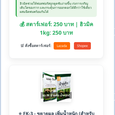
ฮิวมิคช่วยให้ฟอสฟอรัสถูกดูดซับง่ายขึ้น เร่งการเจริญ
เติบโตของราก และกระตุ้นการออกดอกได้ดีกว่าใช้เดี่ยว
ผสมฉีดพ่นพร้อมกันได้
💰 สตาร์เฟอร์: 250 บาท | ฮิวมิค
1kg: 250 บาท
🛒 สั่งซื้อสตาร์เฟอร์:
Lazada
Shopee
⭐ FK-3 - ขยายผล เพิ่มน้ำหนัก (สำหรับ