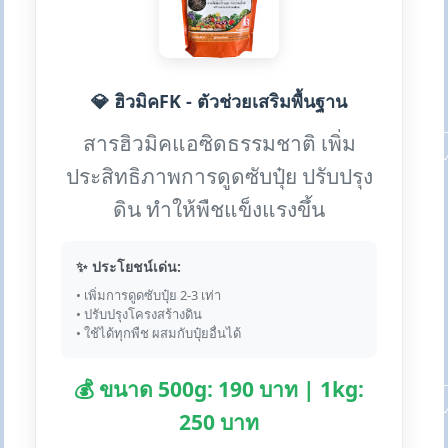
💎 ฮิวมิคFK - ตัวช่วยเสริมพื้นฐาน
สารฮิวมิคแอซิดธรรมชาติ เพิ่ม
ประสิทธิภาพการดูดซับปุ๋ย ปรับปรุง
ดิน ทำให้พืชแข็งแรงขึ้น
✨ ประโยชน์เด่น:
• เพิ่มการดูดซับปุ๋ย 2-3 เท่า
• ปรับปรุงโครงสร้างดิน
• ใช้ได้ทุกพืช ผสมกับปุ๋ยอื่นได้
💰 ขนาด 500g: 190 บาท | 1kg:
250 บาท