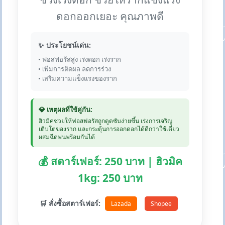
ดอกออกเยอะ คุณภาพดี
✨ ประโยชน์เด่น:
• ฟอสฟอรัสสูง เร่งดอก เร่งราก
• เพิ่มการติดผล ลดการร่วง
• เสริมความแข็งแรงของราก
💎 เหตุผลที่ใช้คู่กัน:
ฮิวมิคช่วยให้ฟอสฟอรัสถูกดูดซับง่ายขึ้น เร่งการเจริญ
เติบโตของราก และกระตุ้นการออกดอกได้ดีกว่าใช้เดี่ยว
ผสมฉีดพ่นพร้อมกันได้
💰 สตาร์เฟอร์: 250 บาท | ฮิวมิค
1kg: 250 บาท
🛒 สั่งซื้อสตาร์เฟอร์:
Lazada
Shopee