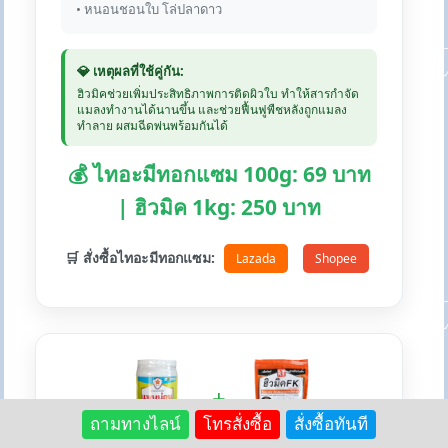
• หนอนชอนใบ โล่ปลาดาว
💎 เหตุผลที่ใช้คู่กัน:
ฮิวมิคช่วยเพิ่มประสิทธิภาพการติดผิวใบ ทำให้สารกำจัด
แมลงทำงานได้นานขึ้น และช่วยฟื้นฟูพืชหลังถูกแมลง
ทำลาย ผสมฉีดพ่นพร้อมกันได้
💰 ไทอะมีทอกแซม 100g: 69 บาท
| ฮิวมิค 1kg: 250 บาท
🛒 สั่งซื้อไทอะมีทอกแซม:
Lazada
Shopee
+
ถามทางไลน์
โทรสั่งซื้อ
สั่งซื้อทันที