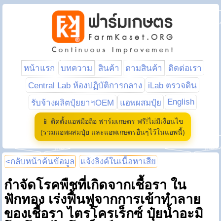
หน้าแรก
บทความ
สินค้า
ตามสินค้า
ติดต่อเรา
Central Lab ห้องปฏิบัติการกลาง
iLab ตรวจดิน
English
รับจ้างผลิตปุ๋ยยาฯOEM
แอพผสมปุ๋ย
📱 ติดตั้งแอพมือถือ ฟาร์มเกษตร ฟรี!ไม่มีเงื่อนไข
(รวมแอพผสมปุ๋ย และแอพเกษตรอื่นๆไว้ในแอพนี้)
<กลับหน้าค้นข้อมูล
แจ้งลิงค์ในเนื้อหาเสีย
กำจัดโรคพืชที่เกิดจากเชื้อรา ใน
ฟักทอง เร่งฟื้นฟูจากการเข้าทำลาย
ของเชื้อรา ไตรโครเร็กซ์ ปุ๋ยน้ำอะมิ