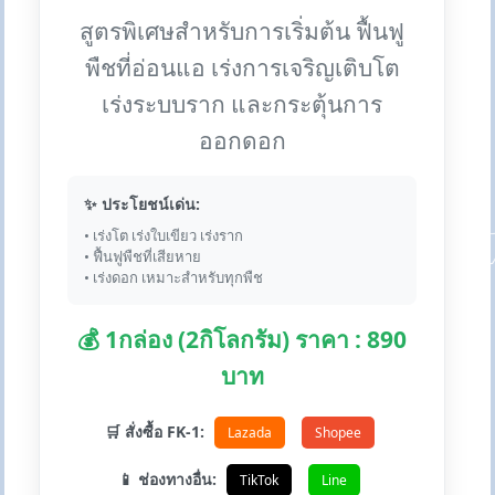
สูตรพิเศษสำหรับการเริ่มต้น ฟื้นฟู
พืชที่อ่อนแอ เร่งการเจริญเติบโต
เร่งระบบราก และกระตุ้นการ
ออกดอก
✨ ประโยชน์เด่น:
• เร่งโต เร่งใบเขียว เร่งราก
• ฟื้นฟูพืชที่เสียหาย
• เร่งดอก เหมาะสำหรับทุกพืช
💰 1กล่อง (2กิโลกรัม) ราคา : 890
บาท
🛒 สั่งซื้อ FK-1:
Lazada
Shopee
📱 ช่องทางอื่น:
TikTok
Line