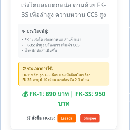
เร่งโตและแตกหน่อ ตามด้วย FK-
3S เพื่อลำสูง ความหวาน CCS สูง
✨ ประโยชน์คู่:
• FK-1: เร่งโต เร่งแตกหน่อ ลำแข็งแรง
• FK-3S: ลำสูง ปล้องยาว เพิ่มค่า CCS
• น้ำหนักต่อลำเพิ่มขึ้น
⏰ ช่วงเวลาการใช้:
FK-1: หลังปลูก 1-3 เดือน และเมื่ออ้อยใบเหลือง
FK-3S: อายุ 6-10 เดือน และก่อนตัด 2-3 เดือน
💰 FK-1: 890 บาท | FK-3S: 950
บาท
🛒 สั่งซื้อ FK-3S:
Lazada
Shopee