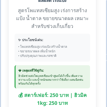
ผลผลิต เร่งแป้ง
สูตรโพแทสเซียมสูง เร่งการสร้าง
แป้ง น้ำตาล ขยายขนาดผล เหมาะ
สำหรับช่วงเก็บเกี่ยว
✨ ประโยชน์เด่น:
• โพแทสเซียมสูง เร่งแป้ง สร้างน้ำตาล
• ขยายขนาดผล เพิ่มน้ำหนัก
• ปรับปรุงคุณภาพและรสชาติ
💎 เหตุผลที่ใช้คู่กัน:
ฮิวมิคช่วยส่งโพแทสเซียมเข้าสู่ผลได้เร็วขึ้น เพิ่มความ
หวาน แป้ง และน้ำหนักผลมากกว่าใช้เดี่ยว ผสมฉีดพ่น
พร้อมกันได้ทุกครั้ง
💰 สตาร์เฟอร์: 250 บาท | ฮิวมิค
1kg: 250 บาท