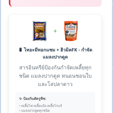
+
🐛 ไทอะมีทอกแซม + ฮิวมิคFK - กำจัด
แมลงปากดูด
สารอินทรีย์ป้องกันกำจัดเพลี้ยทุก
ชนิด แมลงปากดูด หนอนชอนใบ
และโล่ปลาดาว
✨ ป้องกันศัตรูพืช:
• เพลี้ยไฟ เพลี้ยแป้ง เพลี้ยไก่แจ้
• แมลงปากดูดทุกชนิด