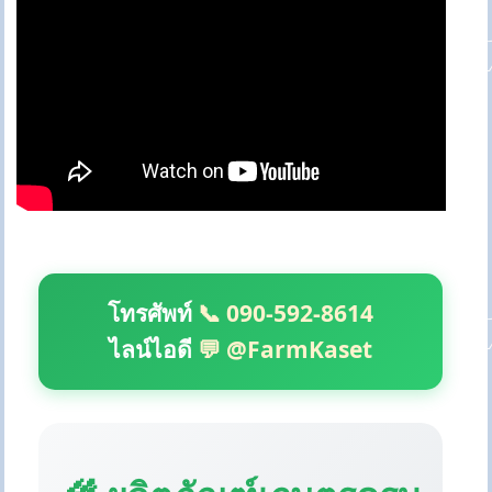
โทรศัพท์
📞 090-592-8614
ไลน์ไอดี
💬 @FarmKaset