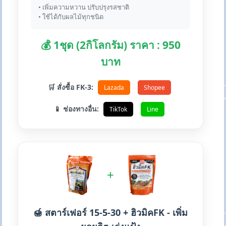
• เพิ่มความหวาน ปรับปรุงรสชาติ
• ใช้ได้กับผลไม้ทุกชนิด
💰 1ชุด (2กิโลกรัม) ราคา : 950
บาท
🛒 สั่งซื้อ FK-3:
Lazada
Shopee
📱 ช่องทางอื่น:
TikTok
Line
+
🍯 สตาร์เฟอร์ 15-5-30 + ฮิวมิคFK - เพิ่ม