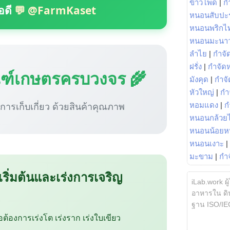
ข้าวโพด
|
ก
อดี
💬 @FarmKaset
หนอนสับปะ
หนอนพริกไ
หนอนมะนา
ลำไย
|
กำจัด
ฝรั่ง
|
กำจัด
ณฑ์เกษตรครบวงจร 🌾
มังคุด
|
กำจั
หัวใหญ่
|
กำ
ู่การเก็บเกี่ยว ด้วยสินค้าคุณภาพ
หอมแดง
|
ก
หนอนกล้วยไ
หนอนน้อยห
หนอนเงาะ
|
มะขาม
|
กำ
 เริ่มต้นและเร่งการเจริญ
iLab.work ผู
อาหารใน ดิน
ฐาน ISO/IE
ือต้องการเร่งโต เร่งราก เร่งใบเขียว