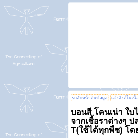
<กลับหน้าค้นข้อมูล
แจ้งลิงค์ในเนื
บอนสี โคนเน่า ใบไ
จากเชื้อราต่างๆ 
T(ใช้ได้ทุกพืช) โ