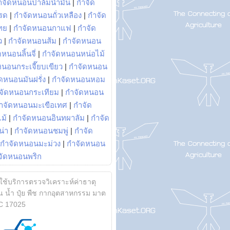
ำจัดหนอนปาล์มน้ำมัน
|
กำจัด
รด
|
กำจัดหนอนถั่วเหลือง
|
กำจัด
ทย
|
กำจัดหนอนกาแฟ
|
กำจัด
ว
|
กำจัดหนอนส้ม
|
กำจัดหนอน
หนอนลิ้นจี่
|
กำจัดหนอนหน่อไม้
หนอนกระเจี๊ยบเขียว
|
กำจัดหนอน
ดหนอนมันฝรั่ง
|
กำจัดหนอนหอม
จัดหนอนกระเทียม
|
กำจัดหนอน
ำจัดหนอนมะเขือเทศ
|
กำจัด
ม้
|
กำจัดหนอนอินทผาลัม
|
กำจัด
น่า
|
กำจัดหนอนชมพู่
|
กำจัด
กำจัดหนอนมะม่วง
|
กำจัดหนอน
จัดหนอนพริก
้ใช้บริการตรวจวิเคราะห์ค่าธาตุ
 น้ำ ปุ๋ย พืช กากอุตสาหกรรม มาต
C 17025