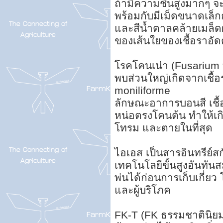
ถ้ามีความชื้นสูงมากๆ 
พร้อมกับมีเม็ดขนาดเล็ก
และสีน้ำตาลคล้ายเมล็ดผ
ของเส้นใยของเชื้อราอัดต
โรคโคนเน่า (Fusarium fo
พบส่วนใหญ่เกิดจากเชื้
moniliforme
ลักษณะอาการบอนสี เชื
หน่อตรงโคนต้น ทำให้เกิ
โทรม และตายในที่สุด
ไอเอส เป็นสารอินทรีย์
เทคโนโลยีขั้นสูงอันทั
พ่นได้ก่อนการเก็บเกี่ยว
และผู้บริโภค
FK-T (FK ธรรมชาตินิยม