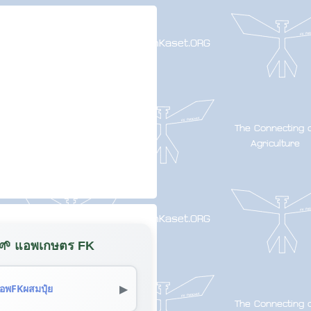
🌱 แอพเกษตร FK
▶
อพFKผสมปุ๋ย