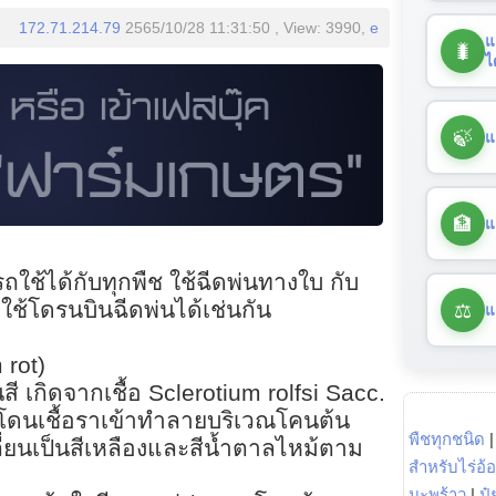
172.71.214.79
2565/10/28 11:31:50 , View: 3990,
e
แ
🐛
ไ
🍃
แ
🏦
แ
ช้ได้กับทุกพืช ใช้ฉีดพ่นทางใบ กับ
⚖️
ใช้โดรนบินฉีดพ่นได้เช่นกัน
แ
 rot)
 เกิดจากเชื้อ Sclerotium rolfsi Sacc.
ดนเชื้อราเข้าทำลายบริเวณโคนต้น
พืชทุกชนิด
ี่ยนเป็นสีเหลืองและสีน้ำตาลไหม้ตาม
สำหรับไร่อ้
มะพร้าว
|
ปุ