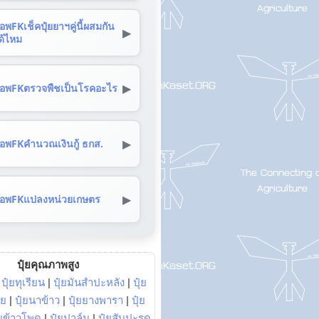
อพFKเช็คปุ๋ยยาฯคู่นี้ผสมกัน
▶
ด้ไหม
▶
อพFKตรวจพืชเป็นโรคอะไร
▶
อพFKคำนวณเงินกู้ ธกส.
▶
อพFKแปลงหน่วยเกษตร
ปุ๋ยคุณภาพสูง
|
ปุ๋ยทุเรียน
|
ปุ๋ยมันสำปะหลัง
|
ปุ๋ย
อย
|
ปุ๋ยนาข้าว
|
ปุ๋ยยางพารา
|
ปุ๋ย
๋ยข้าวโพด
|
ปุ๋ยปาล์ม
|
ปุ๋ยสับปะรด