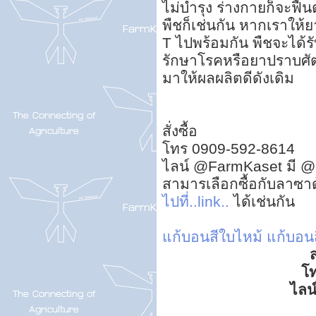
ไม่บำรุง ร่างกายก็จะฟื้
พืชก็เช่นกัน หากเราให
T ไปพร้อมกัน พืชจะได้ร
รักษาโรคหรือยาปราบศัตรู
มาให้ผลผลิตดีดังเดิม
สั่งซื้อ
โทร 0909-592-8614
ไลน์ @FarmKaset มี @
สามารเลือกซื้อกับลาซา
ไปที่..link..
ได้เช่นกัน
แก้บอนสีใบไหม้
แก้บอน
ส
โ
ไลน