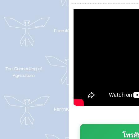
โทรศั