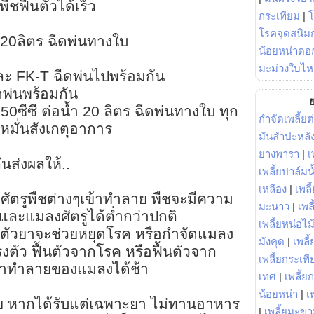
พืชฟื้นตัวได้เร็ว
กระเทียม
|
โรคจุดสนิมก
ำ 20ลิตร ฉีดพ่นทางใบ
น้อยหน่าดอก
มะม่วงใบไห
ะ FK-T ฉีดพ่นไปพร้อมกัน
พ่นพร้อมกัน
ย
0ซีซี ต่อน้ำ 20 ลิตร ฉีดพ่นทางใบ ทุก
กำจัดเพลี้ยต
ง หมั่นสังเกตุอาการ
มันสำปะหลั
ยางพารา
|
เ
นส่งผลให้..
เพลี้ยปาล์มน
เหลือง
|
เพลี
งศัตรูพืชต่างๆเข้าทำลาย พืชจะมีความ
มะนาว
|
เพล
ละแมลงศัตรูได้ต่ำกว่าปกติ
เพลี้ยหน่อไม้
า ตัวยาจะช่วยหยุดโรค หรือกำจัดแมลง
มังคุด
|
เพลี้
งตัว ฟื้นตัวจากโรค หรือฟื้นตัวจาก
เพลี้ยกระเที
้าทำลายของแมลงได้ช้า
เทศ
|
เพลี้ย
น้อยหน่า
|
เ
วย หากได้รับแต่เฉพาะยา ไม่ทานอาหาร
|
เพลี้ยมะข