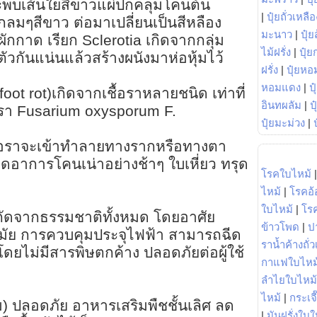
จะพบเส้นใยสีขาวแผ่ปกคลุมโคนต้น
|
ปุ๋ยถั่วเหลือ
กลมๆสีขาว ต่อมาเปลี่ยนเป็นสีหลือง
มะนาว
|
ปุ๋ย
ักกาด เรียก Sclerotia เกิดจากกลุ่ม
ไม้ฝรั่ง
|
ปุ๋ย
ัวกันแน่นแล้วสร้างผนังมาห่อหุ้มไว้
ฝรั่ง
|
ปุ๋ยหอ
หอมแดง
|
ป
ot rot)เกิดจากเชื้อราหลายชนิด เท่าที่
อินทผลัม
|
ป
อรา Fusarium oxysporum F.
ปุ๋ยมะม่วง
|
้อราจะเข้าทำลายทางรากหรือทางตา
ดอาการโคนเน่าอย่างช้าๆ ใบเหี่ยว ทรุด
โรคใบไหม้
ไหม้
|
โรคอ้
ใบไหม้
|
โร
สกัดจากธรรมชาติทั้งหมด โดยอาศัย
ข้าวโพด
|
ป
นสมัย การควบคุมประจุไฟฟ้า สามารถฉีด
ราน้ำค้างถั่
 โดยไม่มีสารพิษตกค้าง ปลอดภัยต่อผู้ใช้
กาแฟใบไหม
ลำไยใบไหม้
ไหม้
|
กระเจ
) ปลอดภัย อาหารเสริมพืชชั้นเลิศ ลด
|
มันฝรั่งใบใ