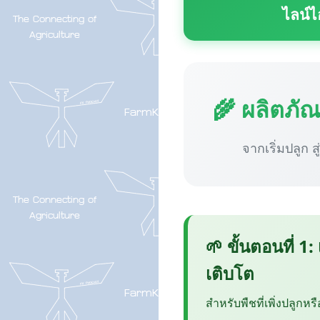
ไลน์ไ
🌾 ผลิตภั
จากเริ่มปลูก ส
🌱 ขั้นตอนที่ 1:
เติบโต
สำหรับพืชที่เพิ่งปลูกหร