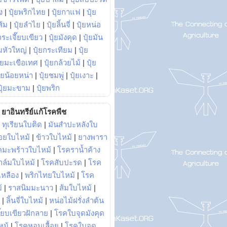
ง
|
ปุ๋ยพริกไทย
|
ปุ๋ยกาแฟ
|
ปุ๋ย
ส้ม
|
ปุ๋ยลำไย
|
ปุ๋ยลิ้นจี่
|
ปุ๋ยหน่อ
กระเจี๊ยบเขียว
|
ปุ๋ยมังคุด
|
ปุ๋ยมัน
มหัวใหญ่
|
ปุ๋ยกระเทียม
|
ปุ๋ย
ุ๋ยมะเขือเทศ
|
ปุ๋ยกล้วยไม้
|
ปุ๋ย
ุ๋ยน้อยหน่า
|
ปุ๋ยชมพู่
|
ปุ๋ยเงาะ
|
ปุ๋ยมะขาม
|
ปุ๋ยพริก
ยาอินทรีย์แก้โรคพืช
|
ทุเรียนใบติด
|
มันสำปะหลังใบ
อยใบไหม้
|
ข้าวใบไหม้
|
ยางพารา
คมะพร้าวใบไหม้
|
โรคราน้ำค้าง
าล์มใบไหม้
|
โรคสับปะรด
|
โรค
วเหลือง
|
พริกไทยใบไหม้
|
โรค
้
|
ราสนิมมะนาว
|
ส้มใบไหม้
|
|
ลิ้นจี่ใบไหม้
|
หน่อไม้ฝรั่งลำต้น
ี๊ยบเขียวฝักลาย
|
โรคใบจุดมังคุด
หม้
|
โรคหอมเลื้อย
|
โรคใบจุด