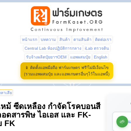
หน้าแรก
บทความ
สินค้า
ตามสินค้า
ติดต่อเรา
Central Lab ห้องปฏิบัติการกลาง
iLab ตรวจดิน
รับจ้างผลิตปุ๋ยยาฯOEM
แอพผสมปุ๋ย
English
📱 ติดตั้งแอพมือถือ ฟาร์มเกษตร ฟรี!ไม่มีเงื่อนไข
(รวมแอพผสมปุ๋ย และแอพเกษตรอื่นๆไว้ในแอพนี้)
้อหาเสีย
หม้ ซีดเหลือง กำจัดโรคบอนสี
ปลอดสารพิษ ไอเอส และ FK-
🌱
แ
ดย FK