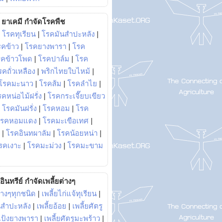
ยาเคมี กำจัดโรคพืช
|
โรคทุเรียน
|
โรคมันสำปะหลัง
|
รคข้าว
|
โรคยางพารา
|
โรค
รคข้าวโพด
|
โรคปาล์ม
|
โรค
รคถั่วเหลือง
|
พริกไทยใบไหม้
|
โรคมะนาว
|
โรคส้ม
|
โรคลำไย
|
คหน่อไม้ฝรั่ง
|
โรคกระเจี๊ยบเขียว
|
โรคมันฝรั่ง
|
โรคหอม
|
โรค
โรคหอมแดง
|
โรคมะเขือเทศ
|
|
โรคอินทผาลัม
|
โรคน้อยหน่า
|
รคเงาะ
|
โรคมะม่วง
|
โรคมะขาม
อินทรีย์ กำจัดเพลี้ยต่างๆ
่างๆทุกชนิด
|
เพลี้ยไก่แจ้ทุเรียน
|
ันสำปะหลัง
|
เพลี้ยอ้อย
|
เพลี้ยศัตรู
ยแป้งยางพารา
|
เพลี้ยศัตรูมะพร้าว
|