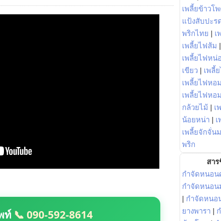
เพลี้ยข้าวโ
แป้งสับปะร
พริกไทย
|
เ
เพลี้ยไฟส้ม
เพลี้ยไฟหน่อ
เขียว
|
เพลี้
เพลี้ยไฟหอม
เพลี้ยไฟหอ
กล้วยไม้
|
เพ
น้อยหน่า
|
เ
เพลี้ยจักจั่น
พริก
สารช
กำจัดหนอนศ
กำจัดหนอนม
|
กำจัดหนอ
ยางพารา
|
ก
พท์
📞 090-592-8614