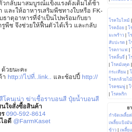
นตัวกลับมาสมบูรณ์แข็งแรงดังเดิมได้ช้า
้ยา และให้อาหารเสริมพืชทางใบหรือ FK-
ับธาตุอาหารที่จำเป็นไปพร้อมกับยา
โรคใบไหม้
พืช จึงช่วยให้ฟื้นตัวได้เร็ว และกลับ
โรคอ้อย
|
โ
มะพร้าว
|
โ
สับปะรด
|
โ
โรคกาแฟ
|
โรคลิ้นจี่
|
โร
|
โรคมังคุด
 ด้วยนะคะ
กระเทียม
|
ด้า
http://ไปที่..link..
และช้อปปี้
http://
โรคกล้วยไม้
โรคชมพู่
|
โ
|
โรคพริก
สีโคนเน่า
ฆ่าเชื้อราบอนสี
ปุ๋ยน้ำบอนสี
นใจสั่งซื้อสินค้า
ยา
ทร
090-592-8614
กำจัดเพลี้ยต
์ไอดี
@FarmKaset
เพลี้ยแป้งม
ข้าว
|
เพลี้