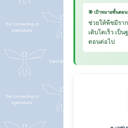
🎯 เป้าหมายขั้นตอนน
ช่วยให้พืชมีรา
เติบโตเร็ว เป็
ตอนต่อไป
⭐ เอฟเค-