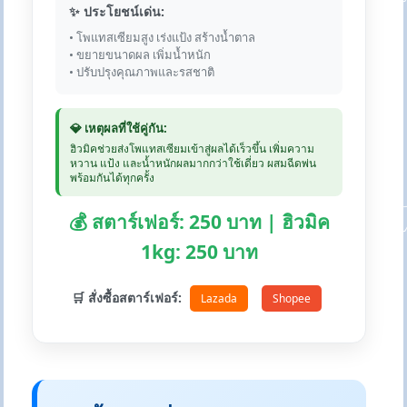
✨ ประโยชน์เด่น:
• โพแทสเซียมสูง เร่งแป้ง สร้างน้ำตาล
• ขยายขนาดผล เพิ่มน้ำหนัก
• ปรับปรุงคุณภาพและรสชาติ
💎 เหตุผลที่ใช้คู่กัน:
ฮิวมิคช่วยส่งโพแทสเซียมเข้าสู่ผลได้เร็วขึ้น เพิ่มความ
หวาน แป้ง และน้ำหนักผลมากกว่าใช้เดี่ยว ผสมฉีดพ่น
พร้อมกันได้ทุกครั้ง
💰 สตาร์เฟอร์: 250 บาท | ฮิวมิค
1kg: 250 บาท
🛒 สั่งซื้อสตาร์เฟอร์:
Lazada
Shopee