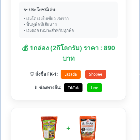
✨ ประโยชน์เด่น:
• เร่งโต เร่งใบเขียว เร่งราก
• ฟื้นฟูพืชที่เสียหาย
• เร่งดอก เหมาะสำหรับทุกพืช
💰 1กล่อง (2กิโลกรัม) ราคา : 890
บาท
🛒 สั่งซื้อ FK-1:
Lazada
Shopee
📱 ช่องทางอื่น:
TikTok
Line
+