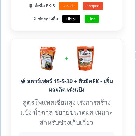
🛒 สั่งซื้อ FK-3:
Lazada
Shopee
📱 ช่องทางอื่น:
TikTok
Line
+
🍯 สตาร์เฟอร์ 15-5-30 + ฮิวมิคFK - เพิ่ม
ผลผลิต เร่งแป้ง
สูตรโพแทสเซียมสูง เร่งการสร้าง
แป้ง น้ำตาล ขยายขนาดผล เหมาะ
สำหรับช่วงเก็บเกี่ยว