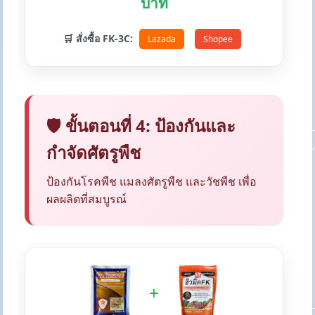
บาท
🛒 สั่งซื้อ FK-3C:
Lazada
Shopee
🛡️ ขั้นตอนที่ 4: ป้องกันและ
กำจัดศัตรูพืช
ป้องกันโรคพืช แมลงศัตรูพืช และวัชพืช เพื่อ
ผลผลิตที่สมบูรณ์
+