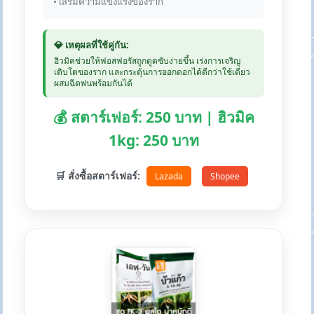
• เสริมความแข็งแรงของราก
💎 เหตุผลที่ใช้คู่กัน:
ฮิวมิคช่วยให้ฟอสฟอรัสถูกดูดซับง่ายขึ้น เร่งการเจริญ
เติบโตของราก และกระตุ้นการออกดอกได้ดีกว่าใช้เดี่ยว
ผสมฉีดพ่นพร้อมกันได้
💰 สตาร์เฟอร์: 250 บาท | ฮิวมิค
1kg: 250 บาท
🛒 สั่งซื้อสตาร์เฟอร์:
Lazada
Shopee