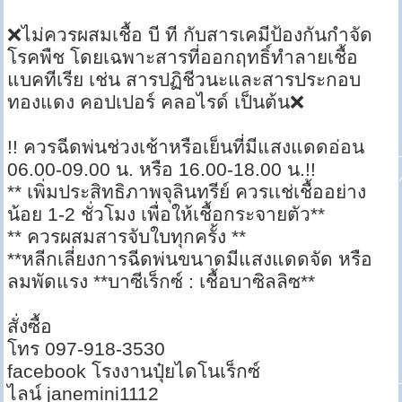
❌ไม่ควรผสมเชื้อ บี ที กับสารเคมีป้องกันกำจัด
โรคพืช โดยเฉพาะสารที่ออกฤทธิ์ทำลายเชื้อ
แบคทีเรีย เช่น สารปฏิชีวนะและสารประกอบ
ทองแดง คอปเปอร์ คลอไรด์ เป็นต้น❌
!! ควรฉีดพ่นช่วงเช้าหรือเย็นที่มีแสงแดดอ่อน
06.00-09.00 น. หรือ 16.00-18.00 น.!!
** เพิ่มประสิทธิภาพจุลินทรีย์ ควรเเช่เชื้ออย่าง
น้อย 1-2 ชั่วโมง เพื่อให้เชื้อกระจายตัว**
** ควรผสมสารจับใบทุกครั้ง **
**หลีกเลี่ยงการฉีดพ่นขนาดมีแสงแดดจัด หรือ
ลมพัดแรง **บาซีเร็กซ์ : เชื้อบาซิลลิซ**
สั่งซื้อ
โทร 097-918-3530
facebook โรงงานปุ๋ยไดโนเร็กซ์
ไลน์ janemini1112