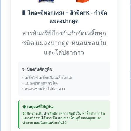
🐛 ไทอะมีทอกแซม + ฮิวมิคFK - กำจัด
แมลงปากดูด
สารอินทรีย์ป้องกันกำจัดเพลี้ยทุก
ชนิด แมลงปากดูด หนอนชอนใบ
และโล่ปลาดาว
✨ ป้องกันศัตรูพืช:
• เพลี้ยไฟ เพลี้ยแป้ง เพลี้ยไก่แจ้
• แมลงปากดูดทุกชนิด
• หนอนชอนใบ โล่ปลาดาว
💎 เหตุผลที่ใช้คู่กัน:
ฮิวมิคช่วยเพิ่มประสิทธิภาพการติดผิวใบ ทำให้สารกำจัด
แมลงทำงานได้นานขึ้น และช่วยฟื้นฟูพืชหลังถูกแมลง
ทำลาย ผสมฉีดพ่นพร้อมกันได้