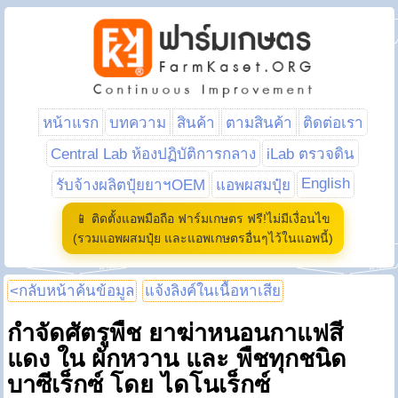
หน้าแรก
บทความ
สินค้า
ตามสินค้า
ติดต่อเรา
Central Lab ห้องปฏิบัติการกลาง
iLab ตรวจดิน
English
รับจ้างผลิตปุ๋ยยาฯOEM
แอพผสมปุ๋ย
📱 ติดตั้งแอพมือถือ ฟาร์มเกษตร ฟรี!ไม่มีเงื่อนไข
(รวมแอพผสมปุ๋ย และแอพเกษตรอื่นๆไว้ในแอพนี้)
<กลับหน้าค้นข้อมูล
แจ้งลิงค์ในเนื้อหาเสีย
กำจัดศัตรูพืช ยาฆ่าหนอนกาแฟสี
แดง ใน ผักหวาน และ พืชทุกชนิด
บาซีเร็กซ์ โดย ไดโนเร็กซ์