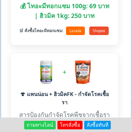
💰 ไทอะมีทอกแซม 100g: 69 บาท
| ฮิวมิค 1kg: 250 บาท
🛒 สั่งซื้อไทอะมีทอกแซม:
Lazada
Shopee
+
🍄 แพนน่อน + ฮิวมิคFK - กำจัดโรคเชื้อ
รา
สารป้องกันกำจัดโรคพืชจากเชื้อรา
หลายชนิด เหมาะสำหรับทุกพืช
ถามทางไลน์
โทรสั่งซื้อ
สั่งซื้อทันที