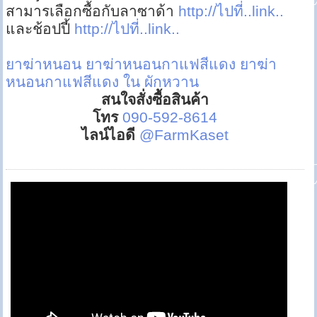
สามารเลือกซื้อกับลาซาด้า
http://ไปที่..link..
และช้อปปี้
http://ไปที่..link..
ยาฆ่าหนอน
ยาฆ่าหนอนกาแฟสีแดง
ยาฆ่า
หนอนกาแฟสีแดง ใน ผักหวาน
สนใจสั่งซื้อสินค้า
โทร
090-592-8614
ไลน์ไอดี
@FarmKaset