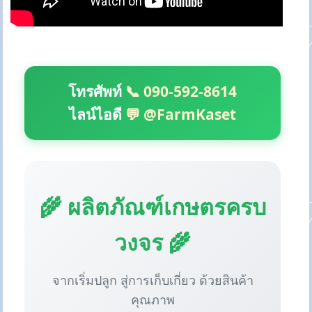
โทรศัพท์
📞 090-592-8614
ไลน์ไอดี
💬 @FarmKaset
🌾 ผลิตภัณฑ์เกษตรครบ
วงจร 🌾
จากเริ่มปลูก สู่การเก็บเกี่ยว ด้วยสินค้า
คุณภาพ