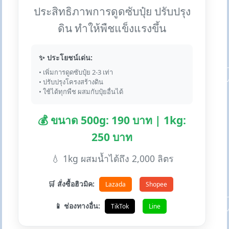
ประสิทธิภาพการดูดซับปุ๋ย ปรับปรุง
ดิน ทำให้พืชแข็งแรงขึ้น
✨ ประโยชน์เด่น:
• เพิ่มการดูดซับปุ๋ย 2-3 เท่า
• ปรับปรุงโครงสร้างดิน
• ใช้ได้ทุกพืช ผสมกับปุ๋ยอื่นได้
💰 ขนาด 500g: 190 บาท | 1kg:
250 บาท
💧 1kg ผสมน้ำได้ถึง 2,000 ลิตร
🛒 สั่งซื้อฮิวมิค:
Lazada
Shopee
📱 ช่องทางอื่น:
TikTok
Line