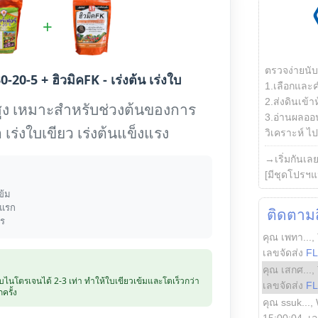
+
ตรวจง่ายนั
0-20-5 + ฮิวมิคFK - เร่งต้น เร่งใบ
1.เลือกและ
2.ส่งดินเข้า
ูง เหมาะสำหรับช่วงต้นของการ
3.อ่านผลออน
 เร่งใบเขียว เร่งต้นแข็งแรง
วิเคราะห์ ไปต
→เริ่มกันเล
[มีชุดโปรฯแ
ข้ม
งแรก
ติดตามสิ
าร
คุณ เพทา...
,
เลขจัดส่ง
F
คุณ เสกศ...
,
ับไนโตรเจนได้ 2-3 เท่า ทำให้ใบเขียวเข้มและโตเร็วกว่า
เลขจัดส่ง
F
ครั้ง
คุณ ssuk...
,
15:00:04
, เ