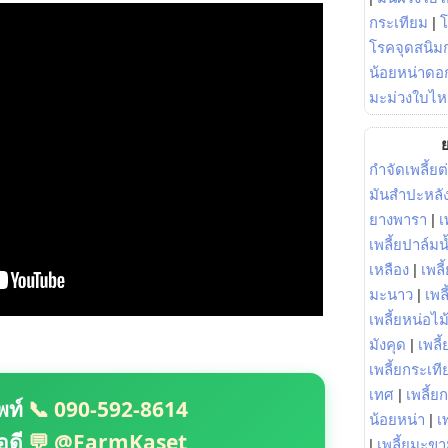
กระเทียม
|
โรคจุดสนิมก
น้อยหน่าดอก
มะม่วงใบไห
ย
กำจัดเพลี้ยต
มันสำปะหลั
ยางพารา
|
เ
เพลี้ยปาล์มน
เหลือง
|
เพลี
มะนาว
|
เพล
เพลี้ยหน่อไม้
มังคุด
|
เพลี้
เพลี้ยกระเที
เทศ
|
เพลี้ย
พท์
📞 090-592-8614
น้อยหน่า
|
เ
อดี
💬 @FarmKaset
|
เพลี้ยมะข