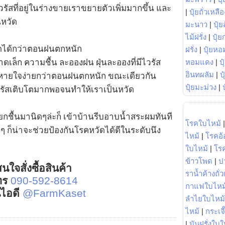
ัสที่อยู่ในร่างขายเราขยายตัวเพิ่มมากขึ้น และ
|
ปุ๋ยถั่วเหลือ
นหวัด
มะนาว
|
ปุ๋ย
ไม้ฝรั่ง
|
ปุ๋ย
ดได้กว่าตอนฝนตกหนัก
ฝรั่ง
|
ปุ๋ยหอ
หอมแดง
|
ป
เล็ก ความชื้น ละอองฝน ฝุ่นละอองที่มีไวรัส
อินทผลัม
|
ป
หายใจง่ายกว่าตอนฝนตกหนัก ขณะเดียวกัน
ปุ๋ยมะม่วง
|
วรัสเติบโตมากพอจนทำให้เราเป็นหวัด
ยกชื้นมานิดๆล่ะก็ เข้าบ้านรีบอาบน้ำสระผมทันที
โรคใบไหม้
วๆ ก็น่าจะช่วยป้องกันโรคหวัดได้ดีในระดับนึง
ไหม้
|
โรคอ้
ใบไหม้
|
โร
ข้าวโพด
|
ป
นใจสั่งซื้อสินค้า
ราน้ำค้างถั่
ทร
090-592-8614
กาแฟใบไหม
์ไอดี
@FarmKaset
ลำไยใบไหม้
ไหม้
|
กระเจ
|
มันฝรั่งใบใ