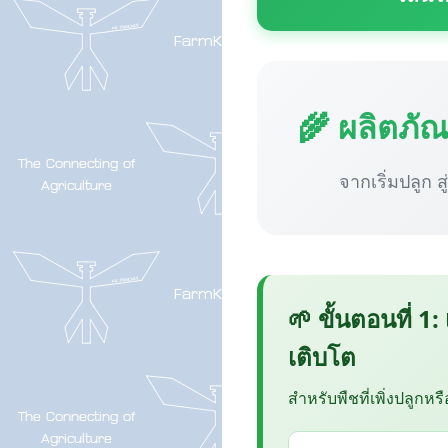
🌾 ผลิตภั
จากเริ่มปลูก ส
🌱 ขั้นตอนที่ 1:
เติบโต
สำหรับพืชที่เพิ่งปลูกหร