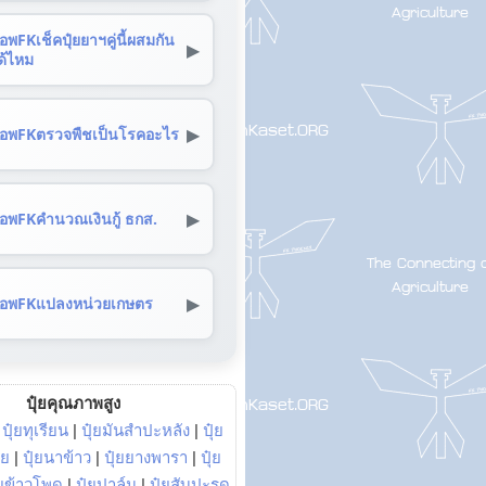
อพFKเช็คปุ๋ยยาฯคู่นี้ผสมกัน
▶
ด้ไหม
▶
อพFKตรวจพืชเป็นโรคอะไร
▶
อพFKคำนวณเงินกู้ ธกส.
▶
อพFKแปลงหน่วยเกษตร
ปุ๋ยคุณภาพสูง
|
ปุ๋ยทุเรียน
|
ปุ๋ยมันสำปะหลัง
|
ปุ๋ย
อย
|
ปุ๋ยนาข้าว
|
ปุ๋ยยางพารา
|
ปุ๋ย
๋ยข้าวโพด
|
ปุ๋ยปาล์ม
|
ปุ๋ยสับปะรด