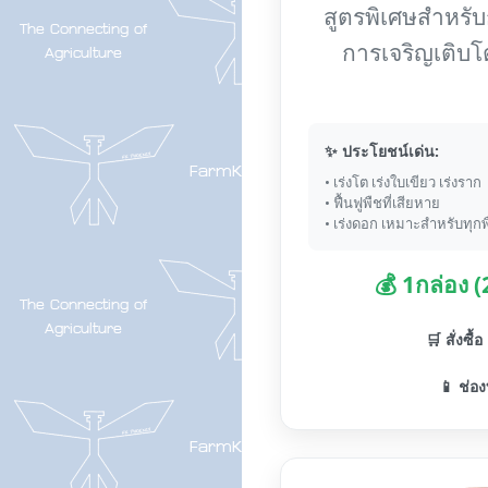
สูตรพิเศษสำหรับกา
การเจริญเติบโ
✨ ประโยชน์เด่น:
• เร่งโต เร่งใบเขียว เร่งราก
• ฟื้นฟูพืชที่เสียหาย
• เร่งดอก เหมาะสำหรับทุกพ
💰 1กล่อง 
🛒 สั่งซื้
📱 ช่อง