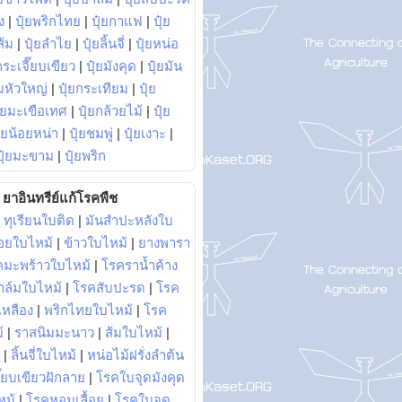
ง
|
ปุ๋ยพริกไทย
|
ปุ๋ยกาแฟ
|
ปุ๋ย
ส้ม
|
ปุ๋ยลำไย
|
ปุ๋ยลิ้นจี่
|
ปุ๋ยหน่อ
กระเจี๊ยบเขียว
|
ปุ๋ยมังคุด
|
ปุ๋ยมัน
มหัวใหญ่
|
ปุ๋ยกระเทียม
|
ปุ๋ย
ุ๋ยมะเขือเทศ
|
ปุ๋ยกล้วยไม้
|
ปุ๋ย
ุ๋ยน้อยหน่า
|
ปุ๋ยชมพู่
|
ปุ๋ยเงาะ
|
ปุ๋ยมะขาม
|
ปุ๋ยพริก
ยาอินทรีย์แก้โรคพืช
|
ทุเรียนใบติด
|
มันสำปะหลังใบ
อยใบไหม้
|
ข้าวใบไหม้
|
ยางพารา
คมะพร้าวใบไหม้
|
โรคราน้ำค้าง
าล์มใบไหม้
|
โรคสับปะรด
|
โรค
วเหลือง
|
พริกไทยใบไหม้
|
โรค
้
|
ราสนิมมะนาว
|
ส้มใบไหม้
|
|
ลิ้นจี่ใบไหม้
|
หน่อไม้ฝรั่งลำต้น
ี๊ยบเขียวฝักลาย
|
โรคใบจุดมังคุด
หม้
|
โรคหอมเลื้อย
|
โรคใบจุด