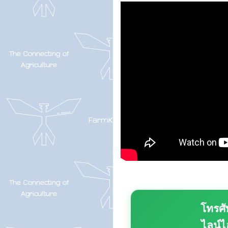
โทรศั
ไลน์ไ