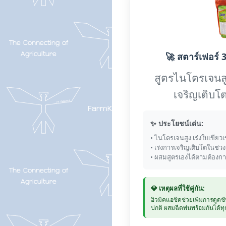
🚀 สตาร์เฟอร์ 3
สูตรไนโตรเจนส
เจริญเติบโต
✨ ประโยชน์เด่น:
• ไนโตรเจนสูง เร่งใบเขียวเ
• เร่งการเจริญเติบโตในช่ว
• ผสมสูตรเองได้ตามต้องก
💎 เหตุผลที่ใช้คู่กัน:
ฮิวมิคแอซิดช่วยเพิ่มการดูดซ
ปกติ ผสมฉีดพ่นพร้อมกันได้ทุก