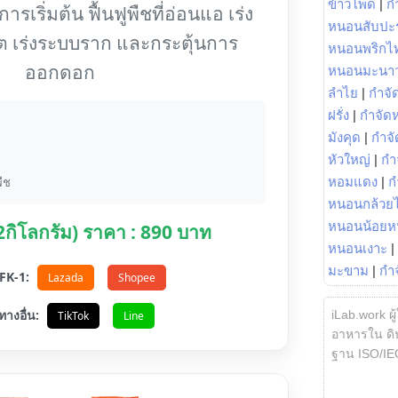
ข้าวโพด
|
ก
รเริ่มต้น ฟื้นฟูพืชที่อ่อนแอ เร่ง
หนอนสับปะ
ต เร่งระบบราก และกระตุ้นการ
หนอนพริกไ
ออกดอก
หนอนมะนา
ลำไย
|
กำจัด
ฝรั่ง
|
กำจัด
มังคุด
|
กำจั
หัวใหญ่
|
กำ
ืช
หอมแดง
|
ก
หนอนกล้วยไ
หนอนน้อยห
(2กิโลกรัม) ราคา : 890 บาท
หนอนเงาะ
|
มะขาม
|
กำ
อ FK-1:
Lazada
Shopee
ทางอื่น:
iLab.work ผู
TikTok
Line
อาหารใน ดิน
ฐาน ISO/IE