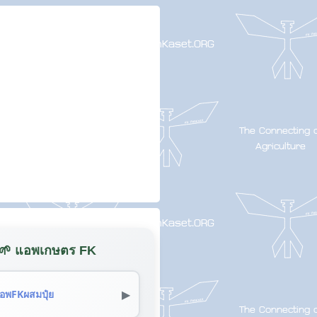
🌱 แอพเกษตร FK
▶
อพFKผสมปุ๋ย