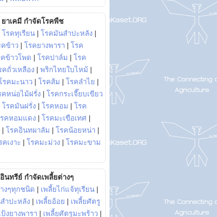
ยาเคมี กำจัดโรคพืช
|
โรคทุเรียน
|
โรคมันสำปะหลัง
|
รคข้าว
|
โรคยางพารา
|
โรค
รคข้าวโพด
|
โรคปาล์ม
|
โรค
รคถั่วเหลือง
|
พริกไทยใบไหม้
|
โรคมะนาว
|
โรคส้ม
|
โรคลำไย
|
คหน่อไม้ฝรั่ง
|
โรคกระเจี๊ยบเขียว
|
โรคมันฝรั่ง
|
โรคหอม
|
โรค
โรคหอมแดง
|
โรคมะเขือเทศ
|
|
โรคอินทผาลัม
|
โรคน้อยหน่า
|
รคเงาะ
|
โรคมะม่วง
|
โรคมะขาม
อินทรีย์ กำจัดเพลี้ยต่างๆ
่างๆทุกชนิด
|
เพลี้ยไก่แจ้ทุเรียน
|
ันสำปะหลัง
|
เพลี้ยอ้อย
|
เพลี้ยศัตรู
ยแป้งยางพารา
|
เพลี้ยศัตรูมะพร้าว
|