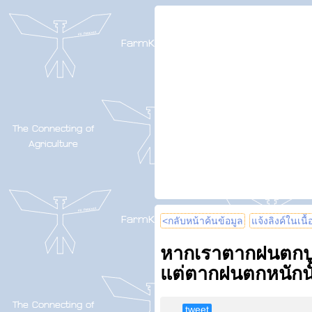
<กลับหน้าค้นข้อมูล
แจ้งลิงค์ในเนื
หากเราตากฝนตกปร
แต่ตากฝนตกหนักนั้น
tweet