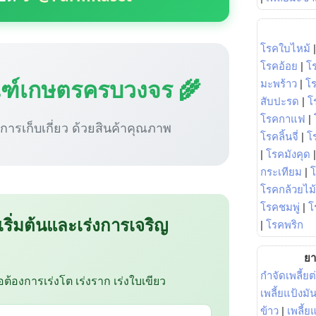
โรคใบไหม้
โรคอ้อย
|
โ
ณฑ์เกษตรครบวงจร 🌾
มะพร้าว
|
โ
สับปะรด
|
โ
โรคกาแฟ
|
ู่การเก็บเกี่ยว ด้วยสินค้าคุณภาพ
โรคลิ้นจี่
|
โร
|
โรคมังคุด
กระเทียม
|
โรคกล้วยไม้
โรคชมพู่
|
โ
 เริ่มต้นและเร่งการเจริญ
|
โรคพริก
ยา
กำจัดเพลี้ยต
ือต้องการเร่งโต เร่งราก เร่งใบเขียว
เพลี้ยแป้งม
ข้าว
|
เพลี้