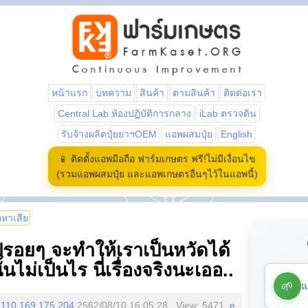
หน้าแรก
บทความ
สินค้า
ตามสินค้า
ติดต่อเรา
Central Lab ห้องปฏิบัติการกลาง
iLab ตรวจดิน
รับจ้างผลิตปุ๋ยยาฯOEM
แอพผสมปุ๋ย
English
📱 ติดตั้งแอพมือถือ ฟาร์มเกษตร ฟรี!ไม่มีเงื่อนไข
(รวมแอพผสมปุ๋ย และแอพเกษตรอื่นๆไว้ในแอพนี้)
้อหาเสีย
อยๆ จะทำให้เราเป็นหวัดได้
ไม่เป็นไร นี่เรื่องจริงนะเออ..
🌱
แ
110.169.175.204
2562/08/10 16:05:28 , View: 5471,
e