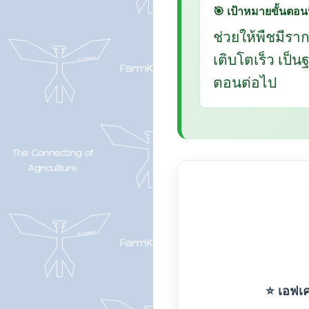
🎯 เป้าหมายขั้นตอนน
ช่วยให้พืชมีรา
เติบโตเร็ว เป็
ตอนต่อไป
⭐ เอฟเค-