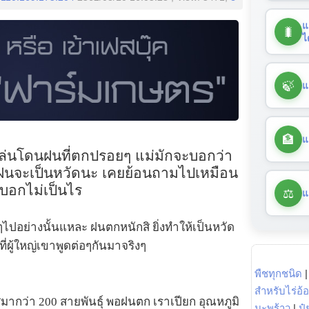
แ
🐛
ไ
🍃
แ
🏦
แ
่งเล่นโดนฝนที่ตกปรอยๆ แม่มักจะบอกว่า
นจะเป็นหวัดนะ เคยย้อนถามไปเหมือน
็บอกไม่เป็นไร
⚖️
แ
ูดๆไปอย่างนั้นแหละ ฝนตกหนักสิ ยิ่งทำให้เป็นหวัด
งที่ผู้ใหญ่เขาพูดต่อๆกันมาจริงๆ
พืชทุกชนิด
สำหรับไร่อ้
มากว่า 200 สายพันธุ์ พอฝนตก เราเปียก อุณหภูมิ
มะพร้าว
|
ปุ