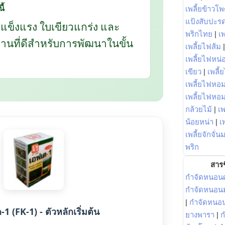
ี้
เพลี้ยข้าวโ
แป้งสับปะร
กแข็งแรง ใบเขียวแกร่ง และ
พริกไทย
|
เ
นฐานที่ดีสำหรับการพัฒนาในขั้น
เพลี้ยไฟส้ม
เพลี้ยไฟหน่อ
เขียว
|
เพลี้
เพลี้ยไฟหอม
เพลี้ยไฟหอ
กล้วยไม้
|
เพ
น้อยหน่า
|
เ
เพลี้ยจักจั่น
พริก
สารช
กำจัดหนอนศ
กำจัดหนอนม
|
กำจัดหนอ
1 (FK-1) - ตัวหลักเริ่มต้น
ยางพารา
|
ก