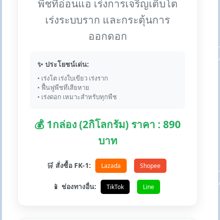
พืชที่อ่อนแอ เร่งการเจริญเติบโต
เร่งระบบราก และกระตุ้นการ
ออกดอก
✨ ประโยชน์เด่น:
• เร่งโต เร่งใบเขียว เร่งราก
• ฟื้นฟูพืชที่เสียหาย
• เร่งดอก เหมาะสำหรับทุกพืช
💰 1กล่อง (2กิโลกรัม) ราคา : 890
บาท
🛒 สั่งซื้อ FK-1:
Lazada
Shopee
📱 ช่องทางอื่น:
TikTok
Line