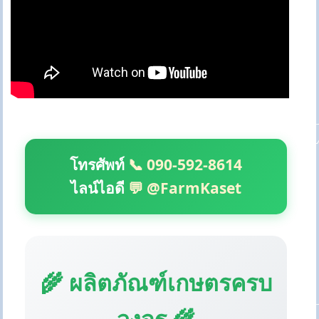
โทรศัพท์
📞 090-592-8614
ไลน์ไอดี
💬 @FarmKaset
🌾 ผลิตภัณฑ์เกษตรครบ
วงจร 🌾