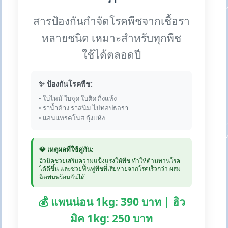
สารป้องกันกำจัดโรคพืชจากเชื้อรา
หลายชนิด เหมาะสำหรับทุกพืช
ใช้ได้ตลอดปี
✨ ป้องกันโรคพืช:
• ใบไหม้ ใบจุด ใบติด กิ่งแห้ง
• ราน้ำค้าง ราสนิม ไปทอปธอร่า
• แอนแทรคโนส กุ้งแห้ง
💎 เหตุผลที่ใช้คู่กัน:
ฮิวมิคช่วยเสริมความแข็งแรงให้พืช ทำให้ต้านทานโรค
ได้ดีขึ้น และช่วยฟื้นฟูพืชที่เสียหายจากโรคเร็วกว่า ผสม
ฉีดพ่นพร้อมกันได้
💰 แพนน่อน 1kg: 390 บาท | ฮิว
มิค 1kg: 250 บาท