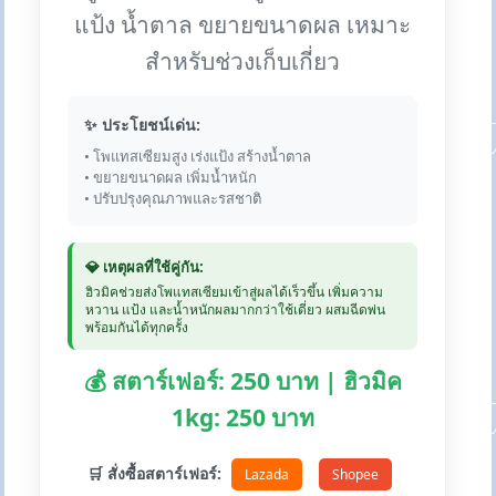
แป้ง น้ำตาล ขยายขนาดผล เหมาะ
สำหรับช่วงเก็บเกี่ยว
✨ ประโยชน์เด่น:
• โพแทสเซียมสูง เร่งแป้ง สร้างน้ำตาล
• ขยายขนาดผล เพิ่มน้ำหนัก
• ปรับปรุงคุณภาพและรสชาติ
💎 เหตุผลที่ใช้คู่กัน:
ฮิวมิคช่วยส่งโพแทสเซียมเข้าสู่ผลได้เร็วขึ้น เพิ่มความ
หวาน แป้ง และน้ำหนักผลมากกว่าใช้เดี่ยว ผสมฉีดพ่น
พร้อมกันได้ทุกครั้ง
💰 สตาร์เฟอร์: 250 บาท | ฮิวมิค
1kg: 250 บาท
🛒 สั่งซื้อสตาร์เฟอร์:
Lazada
Shopee