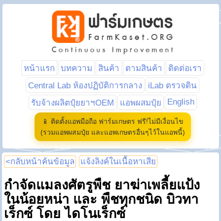
หน้าแรก
บทความ
สินค้า
ตามสินค้า
ติดต่อเรา
Central Lab ห้องปฏิบัติการกลาง
iLab ตรวจดิน
English
รับจ้างผลิตปุ๋ยยาฯOEM
แอพผสมปุ๋ย
📱 ติดตั้งแอพมือถือ ฟาร์มเกษตร ฟรี!ไม่มีเงื่อนไข
(รวมแอพผสมปุ๋ย และแอพเกษตรอื่นๆไว้ในแอพนี้)
<กลับหน้าค้นข้อมูล
แจ้งลิงค์ในเนื้อหาเสีย
กำจัดแมลงศัตรูพืช ยาฆ่าเพลี้ยแป้ง
ในน้อยหน่า และ พืชทุกชนิด บิวทา
เร็กซ์ โดย ไดโนเร็กซ์