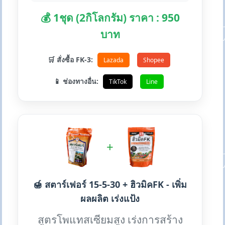
💰 1ชุด (2กิโลกรัม) ราคา : 950
บาท
🛒 สั่งซื้อ FK-3:
Lazada
Shopee
📱 ช่องทางอื่น:
TikTok
Line
+
🍯 สตาร์เฟอร์ 15-5-30 + ฮิวมิคFK - เพิ่ม
ผลผลิต เร่งแป้ง
สูตรโพแทสเซียมสูง เร่งการสร้าง