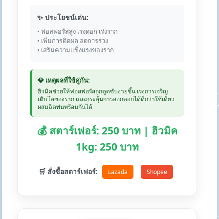
✨ ประโยชน์เด่น:
• ฟอสฟอรัสสูง เร่งดอก เร่งราก
• เพิ่มการติดผล ลดการร่วง
• เสริมความแข็งแรงของราก
💎 เหตุผลที่ใช้คู่กัน:
ฮิวมิคช่วยให้ฟอสฟอรัสถูกดูดซับง่ายขึ้น เร่งการเจริญ
เติบโตของราก และกระตุ้นการออกดอกได้ดีกว่าใช้เดี่ยว
ผสมฉีดพ่นพร้อมกันได้
💰 สตาร์เฟอร์: 250 บาท | ฮิวมิค
1kg: 250 บาท
🛒 สั่งซื้อสตาร์เฟอร์:
Lazada
Shopee