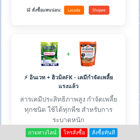
🛒 สั่งซื้อแพนน่อน:
Lazada
Shopee
+
⚡ อินเวท + ฮิวมิคFK - เคมีกำจัดเพลี้ย
แรงแล้ว
สารเคมีประสิทธิภาพสูง กำจัดเพลี้ย
ทุกชนิด ใช้ได้ทุกพืช สำหรับการ
ระบาดหนัก
ถามทางไลน์
โทรสั่งซื้อ
สั่งซื้อทันที
💎 เหตุผลที่ใช้คู่กัน: