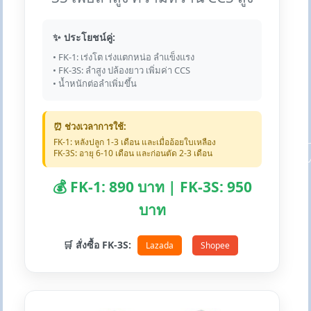
✨ ประโยชน์คู่:
• FK-1: เร่งโต เร่งแตกหน่อ ลำแข็งแรง
• FK-3S: ลำสูง ปล้องยาว เพิ่มค่า CCS
• น้ำหนักต่อลำเพิ่มขึ้น
⏰ ช่วงเวลาการใช้:
FK-1: หลังปลูก 1-3 เดือน และเมื่ออ้อยใบเหลือง
FK-3S: อายุ 6-10 เดือน และก่อนตัด 2-3 เดือน
💰 FK-1: 890 บาท | FK-3S: 950
บาท
🛒 สั่งซื้อ FK-3S:
Lazada
Shopee