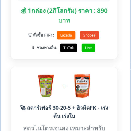
💰 1กล่อง (2กิโลกรัม) ราคา : 890
บาท
🛒 สั่งซื้อ FK-1:
Lazada
Shopee
📱 ช่องทางอื่น:
TikTok
Line
+
🚀 สตาร์เฟอร์ 30-20-5 + ฮิวมิคFK - เร่ง
ต้น เร่งใบ
สูตรไนโตรเจนสูง เหมาะสำหรับ