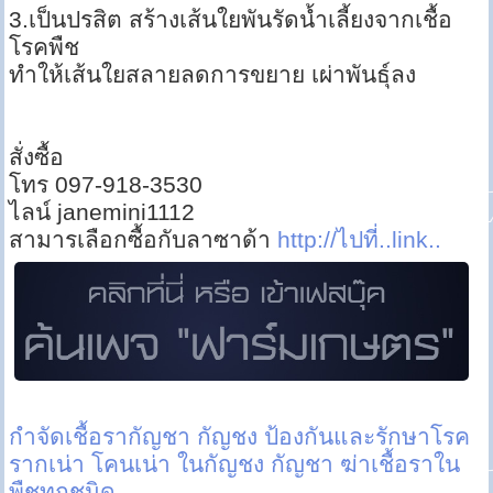
3.เป็นปรสิต สร้างเส้นใยพันรัดน้ำเลี้ยงจากเชื้อ
โรคพืช
ทำให้เส้นใยสลายลดการขยาย เผ่าพันธุ์ลง
สั่งซื้อ
โทร 097-918-3530
ไลน์ janemini1112
สามารเลือกซื้อกับลาซาด้า
http://ไปที่..link..
กำจัดเชื้อรากัญชา กัญชง
ป้องกันและรักษาโรค
รากเน่า โคนเน่า ในกัญชง กัญชา
ฆ่าเชื้อราใน
พืชทุกชนิด