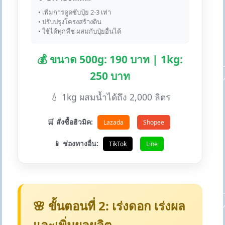
• เพิ่มการดูดซับปุ๋ย 2-3 เท่า
• ปรับปรุงโครงสร้างดิน
• ใช้ได้ทุกพืช ผสมกับปุ๋ยอื่นได้
💰 ขนาด 500g: 190 บาท | 1kg:
250 บาท
💧 1kg ผสมน้ำได้ถึง 2,000 ลิตร
🛒 สั่งซื้อฮิวมิค:
Lazada
Shopee
📱 ช่องทางอื่น:
TikTok
Line
🌸 ขั้นตอนที่ 2: เร่งดอก เร่งผล
และเพิ่มผลผลิต