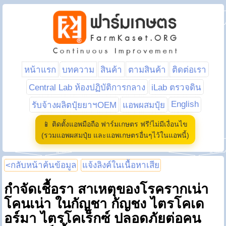
หน้าแรก
บทความ
สินค้า
ตามสินค้า
ติดต่อเรา
Central Lab ห้องปฏิบัติการกลาง
iLab ตรวจดิน
English
รับจ้างผลิตปุ๋ยยาฯOEM
แอพผสมปุ๋ย
📱 ติดตั้งแอพมือถือ ฟาร์มเกษตร ฟรี!ไม่มีเงื่อนไข
(รวมแอพผสมปุ๋ย และแอพเกษตรอื่นๆไว้ในแอพนี้)
<กลับหน้าค้นข้อมูล
แจ้งลิงค์ในเนื้อหาเสีย
กำจัดเชื้อรา สาเหตุของโรครากเน่า
โคนเน่า ในกัญชา กัญชง ไตรโคเด
อร์มา ไตรโคเร็กซ์ ปลอดภัยต่อคน