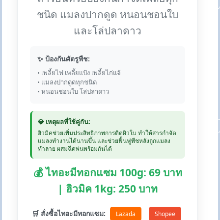
ชนิด แมลงปากดูด หนอนชอนใบ
และโล่ปลาดาว
✨ ป้องกันศัตรูพืช:
• เพลี้ยไฟ เพลี้ยแป้ง เพลี้ยไก่แจ้
• แมลงปากดูดทุกชนิด
• หนอนชอนใบ โล่ปลาดาว
💎 เหตุผลที่ใช้คู่กัน:
ฮิวมิคช่วยเพิ่มประสิทธิภาพการติดผิวใบ ทำให้สารกำจัด
แมลงทำงานได้นานขึ้น และช่วยฟื้นฟูพืชหลังถูกแมลง
ทำลาย ผสมฉีดพ่นพร้อมกันได้
💰 ไทอะมีทอกแซม 100g: 69 บาท
| ฮิวมิค 1kg: 250 บาท
🛒 สั่งซื้อไทอะมีทอกแซม:
Lazada
Shopee