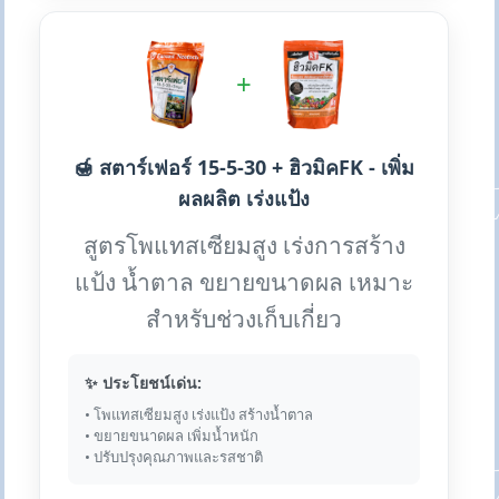
+
🍯 สตาร์เฟอร์ 15-5-30 + ฮิวมิคFK - เพิ่ม
ผลผลิต เร่งแป้ง
สูตรโพแทสเซียมสูง เร่งการสร้าง
แป้ง น้ำตาล ขยายขนาดผล เหมาะ
สำหรับช่วงเก็บเกี่ยว
✨ ประโยชน์เด่น:
• โพแทสเซียมสูง เร่งแป้ง สร้างน้ำตาล
• ขยายขนาดผล เพิ่มน้ำหนัก
• ปรับปรุงคุณภาพและรสชาติ