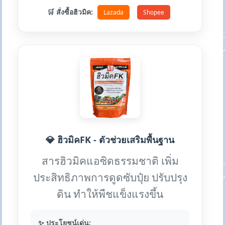
🛒 สั่งซื้อฮิวมิค:
Lazada
Shopee
💎 ฮิวมิคFK - ตัวช่วยเสริมพื้นฐาน
สารฮิวมิคแอซิดธรรมชาติ เพิ่ม
ประสิทธิภาพการดูดซับปุ๋ย ปรับปรุง
ดิน ทำให้พืชแข็งแรงขึ้น
✨ ประโยชน์เด่น: