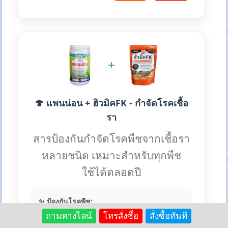
+
🍄 แพนน่อน + ฮิวมิคFK - กำจัดโรคเชื้อ
รา
สารป้องกันกำจัดโรคพืชจากเชื้อรา
หลายชนิด เหมาะสำหรับทุกพืช
ใช้ได้ตลอดปี
✨ ป้องกันโรคพืช:
ถามทางไลน์
โทรสั่งซื้อ
สั่งซื้อทันที
• ใบไหม้ ใบจุด ใบติด กิ่งแห้ง
• ราน้ำค้าง ราสนิม ไปทอปธอร่า