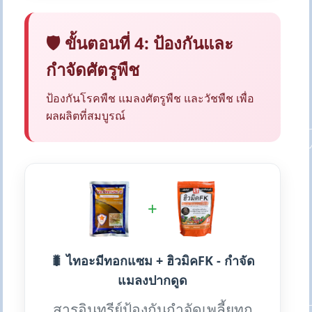
🛡️ ขั้นตอนที่ 4: ป้องกันและ
กำจัดศัตรูพืช
ป้องกันโรคพืช แมลงศัตรูพืช และวัชพืช เพื่อ
ผลผลิตที่สมบูรณ์
+
🐛 ไทอะมีทอกแซม + ฮิวมิคFK - กำจัด
แมลงปากดูด
สารอินทรีย์ป้องกันกำจัดเพลี้ยทุก