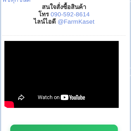
สนใจสั่งซื้อสินค้า
โทร
090-592-8614
ไลน์ไอดี
@FarmKaset