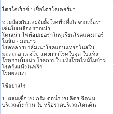
ไตรโคเร็กซ์ : เชื้อไตรโคเดอร์มา
ช่วยป้องกันและยับยั้งโรคพืชที่เกิดจากเชื้อรา
เช่นใบเหลือง รากเน่า
โคนเน่า ไฟท้อปเธอร่าในทุเรียนโรคแคงเกอร์
ในส้ม - มะนาว
โรคทลายปาล์มเน่าโรคแอนแทรกโนสใน
มะละกอ แตงโม แตงกวาโรคใบจุด ใบแห้ง
โรคกาบใบเน่า โรคกาบใบแห้งโรคไหม้ในข้าว
โรคกุ้งแห้งในพริก
โรคผลเน่า
ใช้อย่างไร
1. ผสมเชื้อ 20 กรัม ต่อน้ำ 20 ลิตร ฉีดพ่น
บริเวณกิ่ง ก้าน ใบ หรือราดบริเวณโคนต้น