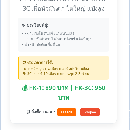
3C เพื่อหัวมันดก โตใหญ่ แป้งสูง
✨ ประโยชน์คู่:
• FK-1: เร่งโต ต้นแข็งแรง ทนแล้ง
• FK-3C: หัวมันดก โตใหญ่ เปอร์เซ็นต์แป้งสูง
• น้ำหนักต่อต้นเพิ่มขึ้นมาก
⏰ ช่วงเวลาการใช้:
FK-1: หลังปลูก 1-4 เดือน และเมื่อมันใบเหลือง
FK-3C: อายุ 6-10 เดือน และก่อนขุด 2-3 เดือน
💰 FK-1: 890 บาท | FK-3C: 950
บาท
🛒 สั่งซื้อ FK-3C:
Lazada
Shopee