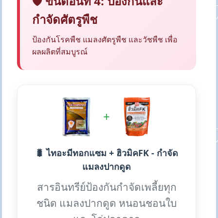
🛡️ ขั้นตอนที่ 4: ป้องกันและ
กำจัดศัตรูพืช
ป้องกันโรคพืช แมลงศัตรูพืช และวัชพืช เพื่อ
ผลผลิตที่สมบูรณ์
+
🐛 ไทอะมีทอกแซม + ฮิวมิคFK - กำจัด
แมลงปากดูด
สารอินทรีย์ป้องกันกำจัดเพลี้ยทุก
ชนิด แมลงปากดูด หนอนชอนใบ