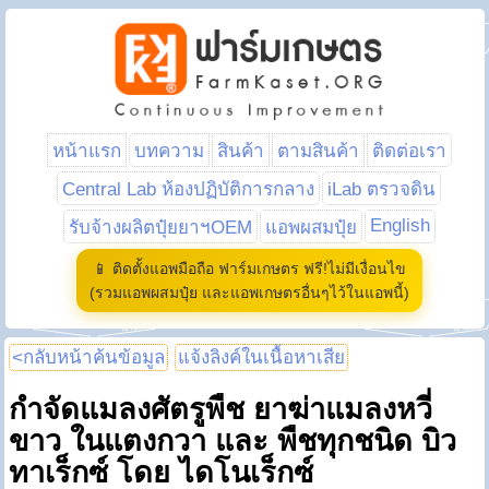
หน้าแรก
บทความ
สินค้า
ตามสินค้า
ติดต่อเรา
Central Lab ห้องปฏิบัติการกลาง
iLab ตรวจดิน
English
รับจ้างผลิตปุ๋ยยาฯOEM
แอพผสมปุ๋ย
📱 ติดตั้งแอพมือถือ ฟาร์มเกษตร ฟรี!ไม่มีเงื่อนไข
(รวมแอพผสมปุ๋ย และแอพเกษตรอื่นๆไว้ในแอพนี้)
<กลับหน้าค้นข้อมูล
แจ้งลิงค์ในเนื้อหาเสีย
กำจัดแมลงศัตรูพืช ยาฆ่าแมลงหวี่
ขาว ในแตงกวา และ พืชทุกชนิด บิว
ทาเร็กซ์ โดย ไดโนเร็กซ์