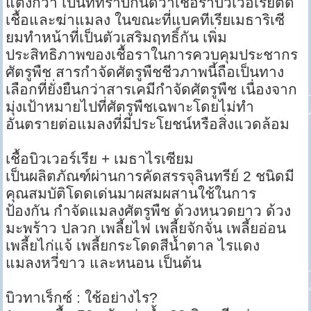
แตงกวา เป็นที่ทราบกันดีว่าเชื้อราบิวเวอเรียติด
เชื้อและฆ่าแมลง ในขณะที่แบคทีเรียเมธาริเซี
ยมทำหน้าที่เป็นตัวเสริมฤทธิ์กัน เพิ่ม
ประสิทธิภาพของเชื้อราในการควบคุมประชากร
ศัตรูพืช สารกำจัดศัตรูพืชชีวภาพนี้ถือเป็นทาง
เลือกที่ยั่งยืนกว่าสารเคมีกำจัดศัตรูพืช เนื่องจาก
มุ่งเป้าหมายไปที่ศัตรูพืชเฉพาะโดยไม่ทำ
อันตรายต่อแมลงที่มีประโยชน์หรือสิ่งแวดล้อม
เชื้อบิวเวอร์เรีย + เมธาไรเซียม
เป็นผลิตภัณฑ์ผ่านการคัดสรรจุลินทรีย์ 2 ชนิดมี
คุณสมบัติโดดเด่นมาผสมผสานใช้ในการ
ป้องกัน กำจัดแมลงศัตรูพืช ด้วงหนวดยาว ด้วง
มะพร้าว ปลวก เพลี้ยไฟ เพลี้ยจักจั่น เพลี้ยอ่อน
เพลี้ยไก่แจ้ เพลี้ยกระโดดสีน้ำตาล ไรแดง
แมลงหวี่ขาว และหนอน เป็นต้น
บิวทาเร็กซ์ : ใช้อย่างไร?