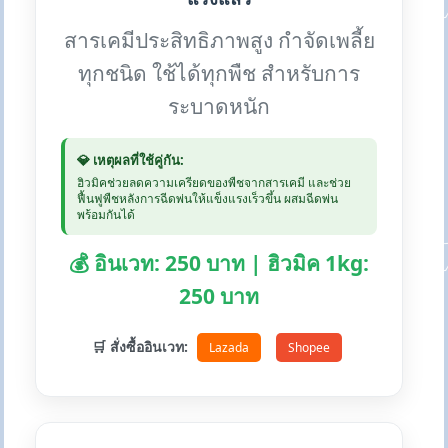
สารเคมีประสิทธิภาพสูง กำจัดเพลี้ย
ทุกชนิด ใช้ได้ทุกพืช สำหรับการ
ระบาดหนัก
💎 เหตุผลที่ใช้คู่กัน:
ฮิวมิคช่วยลดความเครียดของพืชจากสารเคมี และช่วย
ฟื้นฟูพืชหลังการฉีดพ่นให้แข็งแรงเร็วขึ้น ผสมฉีดพ่น
พร้อมกันได้
💰 อินเวท: 250 บาท | ฮิวมิค 1kg:
250 บาท
🛒 สั่งซื้ออินเวท:
Lazada
Shopee