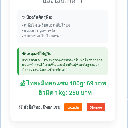
และโล่ปลาดาว
✨ ป้องกันศัตรูพืช:
• เพลี้ยไฟ เพลี้ยแป้ง เพลี้ยไก่แจ้
• แมลงปากดูดทุกชนิด
• หนอนชอนใบ โล่ปลาดาว
💎 เหตุผลที่ใช้คู่กัน:
ฮิวมิคช่วยเพิ่มประสิทธิภาพการติดผิวใบ ทำให้สารกำจัด
แมลงทำงานได้นานขึ้น และช่วยฟื้นฟูพืชหลังถูกแมลง
ทำลาย ผสมฉีดพ่นพร้อมกันได้
💰 ไทอะมีทอกแซม 100g: 69 บาท
| ฮิวมิค 1kg: 250 บาท
🛒 สั่งซื้อไทอะมีทอกแซม:
Lazada
Shopee