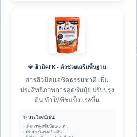
💎 ฮิวมิคFK - ตัวช่วยเสริมพื้นฐาน
สารฮิวมิคแอซิดธรรมชาติ เพิ่ม
ประสิทธิภาพการดูดซับปุ๋ย ปรับปรุง
ดิน ทำให้พืชแข็งแรงขึ้น
✨ ประโยชน์เด่น:
• เพิ่มการดูดซับปุ๋ย 2-3 เท่า
• ปรับปรุงโครงสร้างดิน