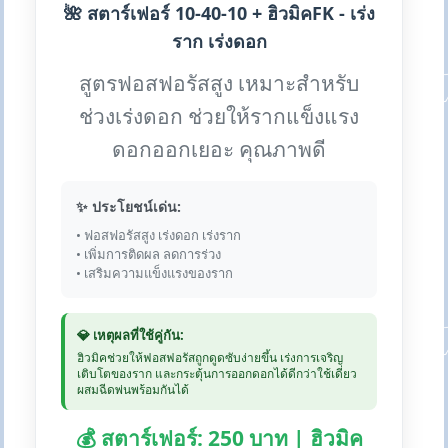
🌺 สตาร์เฟอร์ 10-40-10 + ฮิวมิคFK - เร่ง
ราก เร่งดอก
สูตรฟอสฟอรัสสูง เหมาะสำหรับ
ช่วงเร่งดอก ช่วยให้รากแข็งแรง
ดอกออกเยอะ คุณภาพดี
✨ ประโยชน์เด่น:
• ฟอสฟอรัสสูง เร่งดอก เร่งราก
• เพิ่มการติดผล ลดการร่วง
• เสริมความแข็งแรงของราก
💎 เหตุผลที่ใช้คู่กัน:
ฮิวมิคช่วยให้ฟอสฟอรัสถูกดูดซับง่ายขึ้น เร่งการเจริญ
เติบโตของราก และกระตุ้นการออกดอกได้ดีกว่าใช้เดี่ยว
ผสมฉีดพ่นพร้อมกันได้
💰 สตาร์เฟอร์: 250 บาท | ฮิวมิค