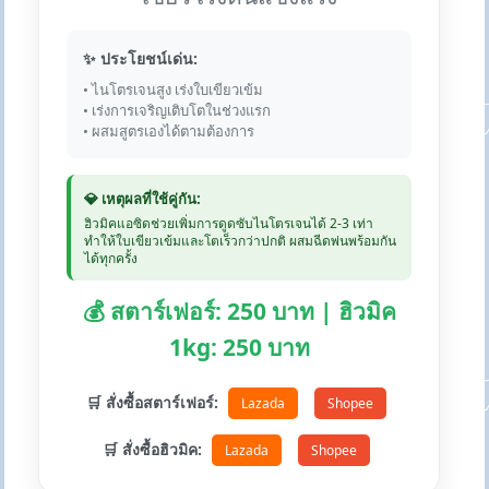
✨ ประโยชน์เด่น:
• ไนโตรเจนสูง เร่งใบเขียวเข้ม
• เร่งการเจริญเติบโตในช่วงแรก
• ผสมสูตรเองได้ตามต้องการ
💎 เหตุผลที่ใช้คู่กัน:
ฮิวมิคแอซิดช่วยเพิ่มการดูดซับไนโตรเจนได้ 2-3 เท่า
ทำให้ใบเขียวเข้มและโตเร็วกว่าปกติ ผสมฉีดพ่นพร้อมกัน
ได้ทุกครั้ง
💰 สตาร์เฟอร์: 250 บาท | ฮิวมิค
1kg: 250 บาท
🛒 สั่งซื้อสตาร์เฟอร์:
Lazada
Shopee
🛒 สั่งซื้อฮิวมิค:
Lazada
Shopee