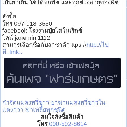
เป็นยาเย็น ใช้ได้ทุกพืช และทุกช่วงอายุของพืช
สั่งซื้อ
โทร 097-918-3530
facebook โรงงานปุ๋ยไดโนเร็กซ์
ไลน์ janemini1112
สามารเลือกซื้อกับลาซาด้า ttps://
http://ไป
ที่..link..
กำจัดแมลงหวี่ขาว
ยาฆ่าแมลงหวี่ขาวใน
แตงกวา
ฆ่าเพลี้ยทุกชนิด
สนใจสั่งซื้อสินค้า
โทร
090-592-8614