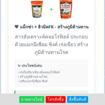
+
💚 แม็กซ่า + ฮิวมิคFK - สร้างภูมิต้านทาน
สารสังเคราะห์คลอโรฟิลล์ ประกอบ
ด้วยแมกนีเซียม ซิงค์ เร่งเขียว สร้าง
ภูมิต้านทานโรค
✨ ประโยชน์เด่น:
• เร่งใบเขียวเข้ม เพิ่มคลอโรฟิลล์
• สร้างภูมิต้านทานโรค
• เสริมแมกนีเซียม ซิงค์
💎 เหตุผลที่ใช้คู่กัน:
ถามทางไลน์
โทรสั่งซื้อ
สั่งซื้อทันที
ฮิวมิคช่วยเพิ่มการดูดซับแมกนีเซียมและซิงค์ ทำให้ใบ
เขียวเข้มกว่า และสร้างภูมิต้านทานได้ดีกว่าใช้เดี่ยว ผสม