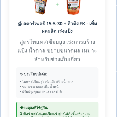
+
🍯 สตาร์เฟอร์ 15-5-30 + ฮิวมิคFK - เพิ่ม
ผลผลิต เร่งแป้ง
สูตรโพแทสเซียมสูง เร่งการสร้าง
แป้ง น้ำตาล ขยายขนาดผล เหมาะ
สำหรับช่วงเก็บเกี่ยว
✨ ประโยชน์เด่น:
• โพแทสเซียมสูง เร่งแป้ง สร้างน้ำตาล
• ขยายขนาดผล เพิ่มน้ำหนัก
• ปรับปรุงคุณภาพและรสชาติ
💎 เหตุผลที่ใช้คู่กัน:
ฮิวมิคช่วยส่งโพแทสเซียมเข้าสู่ผลได้เร็วขึ้น เพิ่มความ