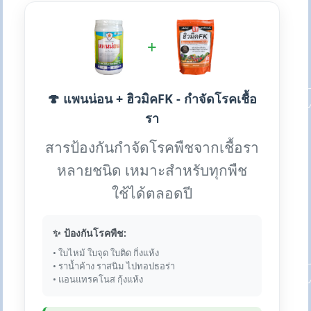
+
🍄 แพนน่อน + ฮิวมิคFK - กำจัดโรคเชื้อ
รา
สารป้องกันกำจัดโรคพืชจากเชื้อรา
หลายชนิด เหมาะสำหรับทุกพืช
ใช้ได้ตลอดปี
✨ ป้องกันโรคพืช:
• ใบไหม้ ใบจุด ใบติด กิ่งแห้ง
• ราน้ำค้าง ราสนิม ไปทอปธอร่า
• แอนแทรคโนส กุ้งแห้ง