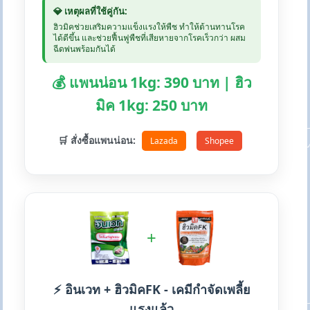
💎 เหตุผลที่ใช้คู่กัน:
ฮิวมิคช่วยเสริมความแข็งแรงให้พืช ทำให้ต้านทานโรค
ได้ดีขึ้น และช่วยฟื้นฟูพืชที่เสียหายจากโรคเร็วกว่า ผสม
ฉีดพ่นพร้อมกันได้
💰 แพนน่อน 1kg: 390 บาท | ฮิว
มิค 1kg: 250 บาท
🛒 สั่งซื้อแพนน่อน:
Lazada
Shopee
+
⚡ อินเวท + ฮิวมิคFK - เคมีกำจัดเพลี้ย
แรงแล้ว